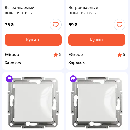
Встраиваемый
Встраиваемый
выключатель
выключатель
одноклавишный с
одноклавишный 10А,
подсветкой 10А,
термопластик, белый IP20 -
75
₴
59
₴
термопластик, белый IP20
Лучшая цена!
Купить
Купить
EGroup
EGroup
5
5
Харьков
Харьков