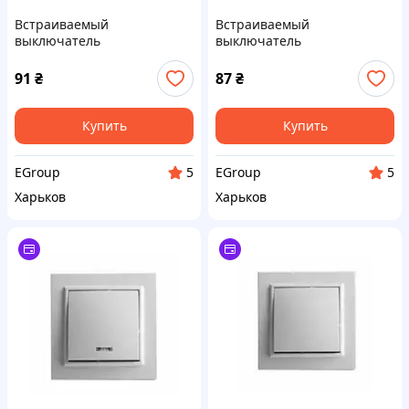
Встраиваемый
Встраиваемый
выключатель
выключатель
двухклавишный с
трехклавишный 10А,
подсветкой 10А,
термопластик, белый IP20
91
₴
87
₴
термопластик, белый IP20
Купить
Купить
EGroup
EGroup
5
5
Харьков
Харьков