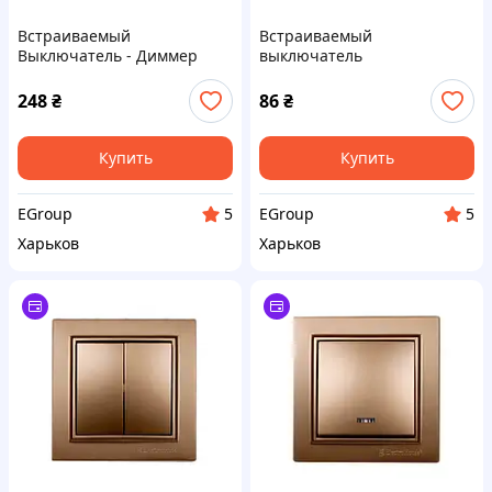
Встраиваемый
Встраиваемый
Выключатель - Диммер
выключатель
600Вт, 220В термопластик,
одноклавишный 10А,
золото IP20 - Лучшая цена!
термопластик, золото IP20 -
248
₴
86
₴
Лучшая цена!
Купить
Купить
EGroup
EGroup
5
5
Харьков
Харьков