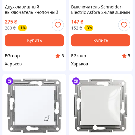
Двухклавишный
Выключатель Schneider-
выключатель кнопочный
Electric Asfora 2-клавишный
Schneider Electric- Asfora
белый без рамки
275
₴
147
₴
без рамки белый
280
₴
152
₴
-1%
-3%
Купить
Купить
EGroup
EGroup
5
5
Харьков
Харьков