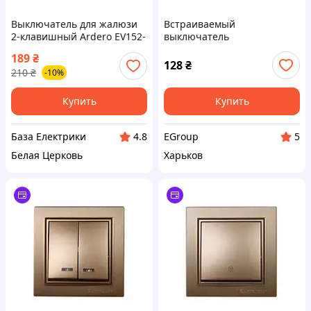
Выключатель для жалюзи
Встраиваемый
2-клавишный Ardero EV152-
выключатель
W Soft 10А белый БЕЗ
трехклавишный 10А,
189
₴
РАМКИ
термопластик, золото IP20 -
128
₴
210
₴
-10%
Лучшая цена!
Купить
Купить
База Електрики
EGroup
4.8
5
Белая Церковь
Харьков