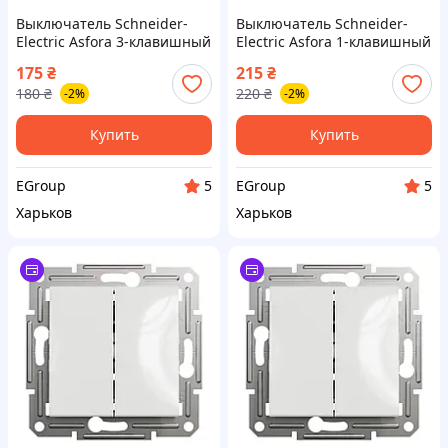
Выключатель Schneider-
Выключатель Schneider-
Electric Asfora 3-клавишный
Electric Asfora 1-клавишный
белый
самозажимной, белый с
175
₴
215
₴
подсветой
180
₴
220
₴
-2%
-2%
Купить
Купить
EGroup
EGroup
5
5
Харьков
Харьков