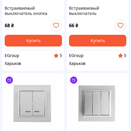
Встраиваемый
Встраиваемый
выключатель кнопка
выключатель
звонка, термопластик,
двухклавишный 10А,
белый IP20
термопластик, белый IP20
68
₴
66
₴
Купить
Купить
EGroup
EGroup
5
5
Харьков
Харьков