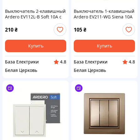
Выключатель 2-клавишный
Выключатель 1-клавишный
Ardero EV112L-B Soft 10А с
Ardero EV211-WG Siena 10А
подсветкой черный, БЕЗ
IP54 серый
РАМКИ
210
₴
105
₴
Купить
Купить
База Електрики
База Електрики
4.8
4.8
Белая Церковь
Белая Церковь