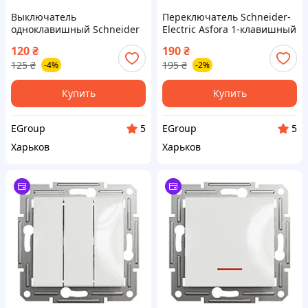
Выключатель
Переключатель Schneider-
одноклавишный Schneider
Electric Asfora 1-клавишный
Electric белый, без рамки
белый перекрестный
120
₴
190
₴
Asfora
125
₴
195
₴
-4%
-2%
Купить
Купить
EGroup
EGroup
5
5
Харьков
Харьков