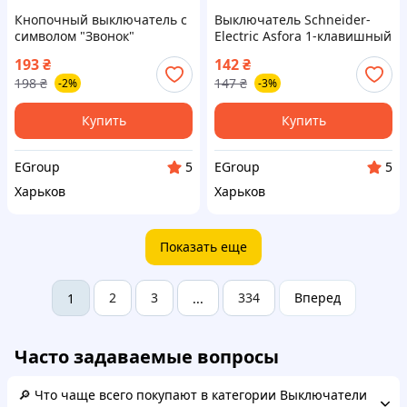
Кнопочный выключатель с
Выключатель Schneider-
символом "Звонок"
Electric Asfora 1-клавишный
Schneider Electric без
белый проходной
193
₴
142
₴
рамки, белый Asfora
198
₴
147
₴
-2%
-3%
Купить
Купить
EGroup
EGroup
5
5
Харьков
Харьков
Показать еще
2
3
334
Вперед
1
...
Часто задаваемые вопросы
🔎 Что чаще всего покупают в категории Выключатели