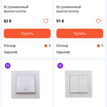
Встраиваемый
Встраиваемый
выключатель
выключатель
одноклавишный
двухклавишный проходной
перекрестный 10А,
10А, термопластик, белый
82
₴
91
₴
термопластик, белый IP20
IP20
Купить
Купить
EGroup
EGroup
5
5
Харьков
Харьков