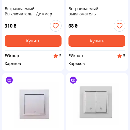
Встраиваемый
Встраиваемый
Выключатель - Диммер
выключатель
600Вт, 220В термопластик,
одноклавишный проходной
черный IP20 - Лучшая
10А, термопластик, белый
310
₴
68
₴
цена!
IP20
Купить
Купить
EGroup
EGroup
5
5
Харьков
Харьков