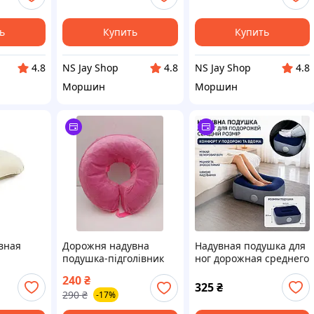
ь
Купить
Купить
NS Jay Shop
NS Jay Shop
4.8
4.8
4.8
Моршин
Моршин
вная
Дорожня надувна
Надувная подушка для
подушка-підголівник
ног дорожная среднего
23062
размера велюровая |
240
₴
,
Подставка для ног в
325
₴
290
₴
-17%
самолет, автобус,
поезд, автомобиль |