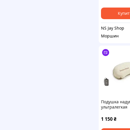
Купит
NS Jay Shop
Моршин
Подушка наду
ультралегкая
Naturehike
CNK2300DZ024
1 150
₴
стандартная