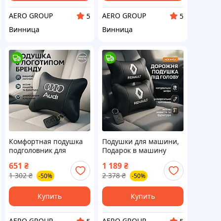
AERO GROUP
AERO GROUP
5
5
Винница
Винница
Комфортная подушка
Подушки для машини,
подголовник для
Подарок в машину
автомобиля Audi Ауди
мужчине, Подголовник
651
₴
1 189
₴
1шт Подушка
для сиденья
1 302
₴
2 378
₴
-50%
-50%
автоподушка
автомобиля, Дорожные
автомобильная WC-82
подушки TY-32
Купить
Купить
AERO GROUP
AERO GROUP