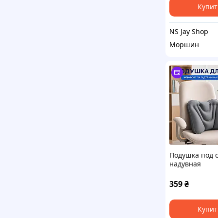
Купит
NS Jay Shop
Моршин
Подушка под 
надувная
ортопедическ
офиса, автомо
359
₴
самолета и
путешествий 
Купит