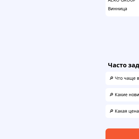
Винница
Часто за
🔎 Что чаще 
🔎 Какие нов
🔎 Какая цен