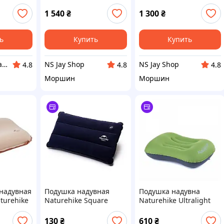
Zero Pillow SE, серая
зелений
36×50×16
1 540
₴
1 300
₴
ь
Купить
Купить
Интернет магазин ФЕЕРИЯ
NS Jay Shop
NS Jay Shop
4.8
4.8
4.8
Моршин
Моршин
надувная
Подушка надувная
Подушка надувна
turehike
Naturehike Square
Naturehike Ultralight
Inflatable NH18F018-Z,
TPU NH17T013-Z,
темно-голубой
зелена
130
₴
610
₴