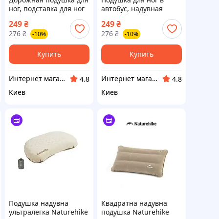
ног, подставка для ног
автобус, надувная
в самолет и поезд
подушка для
249
₴
249
₴
автобус надувная
путешествий,
276
₴
276
₴
-10%
-10%
подушка 36×50×16 см
дорожная подставка
для ног
Купить
Купить
Интернет магазин ФЕЕРИЯ
Интернет магазин ФЕЕРИЯ
4.8
4.8
Киев
Киев
Подушка надувна
Квадратна надувна
ультралегка Naturehike
подушка Naturehike