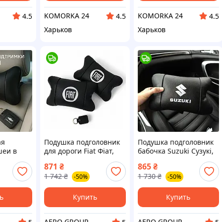
KOMORKA 24
KOMORKA 24
4.5
4.5
4.5
Харьков
Харьков
ая
Подушка подголовник
Подушка подголовник
шеи в
для дороги Fiat Фіат,
бабочка Suzuki Сузукі,
Подушки-
Автоподушка для шеи
Оригинальный
871
₴
865
₴
 на
на подголовники
подарок
1 742
₴
1 730
₴
-50%
-50%
мобиля
Подушка салона авто
автомобилисту,
ZC-95
Подушки для машини
ZP-10
ь
Купить
Купить
AERO GROUP
AERO GROUP