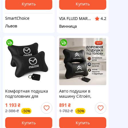
поролоновая, ZLT
Купить
Купить
SmartChoice
VIA FLUID MARKET
4.2
Львов
Винница
Комфортная подушка
Авто подушки в
подголовник для
машину Citroën,
автомобиля,
Подушка для салона
1 193
₴
891
₴
Подголовник для
авто, Подушки с
2 386
₴
1 782
₴
-50%
-50%
сиденья автомобиля
логотипом от
BF-72
производителя OY-34
Купить
Купить