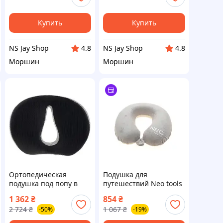
свет голубая
желтая
Купить
Купить
NS Jay Shop
NS Jay Shop
4.8
4.8
Моршин
Моршин
Ортопедическая
Подушка для
подушка под попу в
путешествий Neo tools
автомобиль Malatec
(Memory Foam)
1 362
₴
854
₴
(Польша), Подушка под
(30x30x10) (серая)
2 724
₴
1 067
₴
-50%
-19%
кресло офиса, Подушка
для сиденья