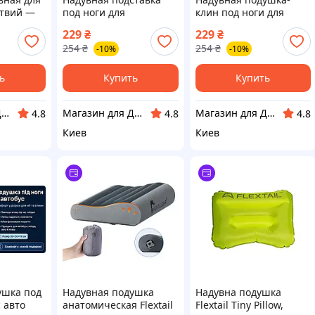
ствий —
под ноги для
клин под ноги для
ий
путешествий (в поезд,
путешествий (в
229
₴
229
₴
 под
автобус, самолет) —
автобус, поезд,
254
₴
254
₴
-10%
-10%
оезд,
Дорожная подушка для
самолёт) —
ног
Анатомическая
подставка под ноги
ь
Купить
Купить
Магазин для Двоих
Магазин для Двоих
Магазин для Двоих
4.8
4.8
4.8
Киев
Киев
ушка под
Надувная подушка
Надувна подушка
с авто
анатомическая Flextail
Flextail Tiny Pillow,