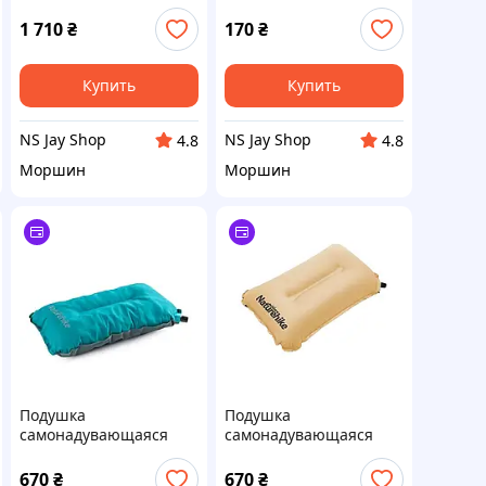
CNK2300DZ024, 66х36
NH18F018-Z, бежева
см, бежева
1 710
₴
170
₴
Купить
Купить
NS Jay Shop
NS Jay Shop
4.8
4.8
Моршин
Моршин
Подушка
Подушка
самонадувающаяся
самонадувающаяся
Naturehike Sponge
Naturehike Sponge
automatic NH17A001-L,
automatic NH17A001-L,
670
₴
670
₴