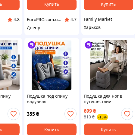
Подушка д
ь
Купить
Купить
Family Market
EuroPRO.com.ua | Бытовая Техника из Европы
4.8
4.7
Харьков
Днепр
спину
Подушка под спину
Подушка для ног в
надувная
путешествии
ая для
ортопедическая,
надувная, дорожный
699
₴
биля,
поясничная поддержка
пуф для самолета, авто
355
₴
810
₴
-13%
для офиса и авто
и автобуса Серая
Серая
ь
Купить
Купить