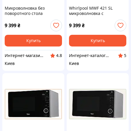
Микроволновка без
Whirlpool MWF 421 SL
поворотного стола
микроволновка с
Whirlpool 25 литров,
электронным управлением
8A75384B9H
8753PK849
9 399
₴
9 399
₴
Купить
Купить
Интернет-магазин TVOЁ
Инте​рнет​-кат​алог ск​​идок "BAGSPACE"
4.8
5
Киев
Киев