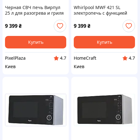
Черная СВЧ печь Вирпул
Whirlpool MWF 421 SL
25 л для разогрева и гриля
электропечь с функцией
8753E8X49
самоочистки, 8753B8B49
9 399
₴
9 399
₴
Купить
Купить
PixelPlaza
HomeCraft
4.7
4.7
Киев
Киев