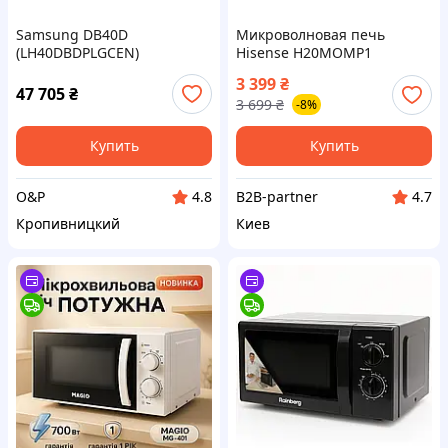
Samsung DB40D
Микроволновая печь
(LH40DBDPLGCEN)
Hisense H20MOMP1
(M20XYZ)
3 399
₴
47 705
₴
3 699
₴
-8%
Купить
Купить
O&P
B2B-partner
4.8
4.7
Кропивницкий
Киев