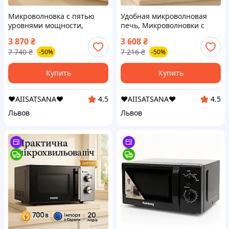
Микроволновка с пятью
Удобная микроволновая
уровнями мощности,
печь, Микроволновки с
Компактная бытовая
грилем и конвекцией,
3 870
₴
3 608
₴
микроволновка, Удобная
Электропечь с духовкой
7 740
₴
7 216
₴
-50%
-50%
микроволновая печь LY-89
настольная CH-31
Купить
Купить
❤️AIISATSANA❤️
❤️AIISATSANA❤️
4.5
4.5
Львов
Львов