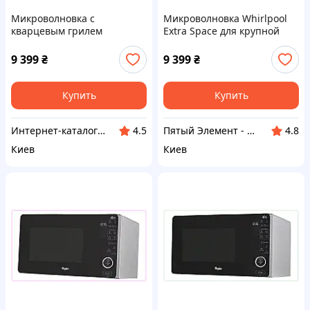
Микроволновка с
Микроволновка Whirlpool
кварцевым грилем
Extra Space для крупной
Whirlpool 1000 Вт,
посуды, T87538X49
P875T384H9
9 399
₴
9 399
₴
Купить
Купить
Интернет-каталог скидок Техно ECO
Пятый Элемент - всё, что вам нужно
4.5
4.8
Киев
Киев