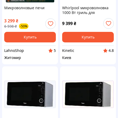
Микроволновые печи
Whirlpool микроволновка
1000 Вт гриль для
запекания 8K753B849
3 299
₴
9 399
₴
6 598
₴
-50%
Купить
Купить
LahnoShop
Kinetic
5
4.8
Житомир
Киев