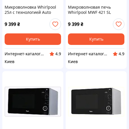
Микроволновка Whirlpool
Микроволновая печь
25л с технологией Auto
Whirlpool MWF 421 SL
Clean, 8B7M538P49
875TT3849
9 399
₴
9 399
₴
Купить
Купить
Инт​е​​рн​ет-кат​алог ск​​идок "KIEVSALES.COM"
Интер​нет-ка​т​ал​​ог ски​​д​ок "МОДНИК"
4.9
4.9
Киев
Киев