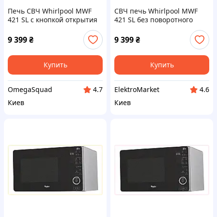
Печь СВЧ Whirlpool MWF
СВЧ печь Whirlpool MWF
421 SL с кнопкой открытия
421 SL без поворотного
двери, E875384AP9
механизма MK875384K9
9 399
₴
9 399
₴
Купить
Купить
OmegaSquad
ElektroMarket
4.7
4.6
Киев
Киев