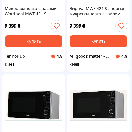
Микроволновка с часами
Вирпул MWF 421 SL черная
Whirlpool MWF 421 SL
микроволновка с грилем
серебристая, 87M5H3849
25л, 8753849AT
9 399
₴
9 399
₴
Купить
Купить
TehnoHub
All goods matter - актуальные товары на каждый день
4.8
4.8
Киев
Киев