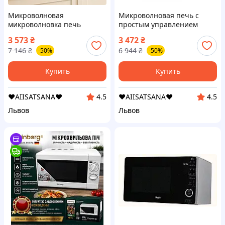
Микроволновая
Микроволновая печь с
микроволновка печь
простым управлением
MAGIO MG-406 20 л,
Rainberg RB-7151 20 л 1200
3 573
₴
3 472
₴
Микроволновка с
Вт, Домашние
7 146
₴
6 944
₴
-50%
-50%
программами для пиццы
микроволновки YI-26
QA-30
Купить
Купить
❤️AIISATSANA❤️
❤️AIISATSANA❤️
4.5
4.5
Львов
Львов