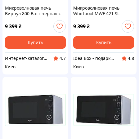
Микроволновая печь
Микроволновая печь
Вирпул 800 Ватт черная с
Whirlpool MWF 421 SL
серебром, 87A5X3849
H87538PC49
9 399
₴
9 399
₴
Купить
Купить
Интернет-каталог скидок "Гривна Маркет"
Idea Box - подарки для всей семьи
4.7
4.8
Киев
Киев