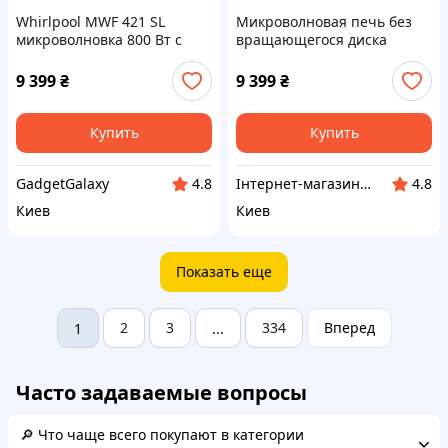
Whirlpool MWF 421 SL
Микроволновая печь без
микроволновка 800 Вт с
вращающегося диска
дисплеем 8CP75M3849
Whirlpool MWF 421 SL,
87TX53849
9 399
₴
9 399
₴
Купить
Купить
GadgetGalaxy
Інтернет-магазин enJoy
4.8
4.8
Киев
Киев
Показать еще
2
3
334
Вперед
1
...
Часто задаваемые вопросы
🔎 Что чаще всего покупают в категории