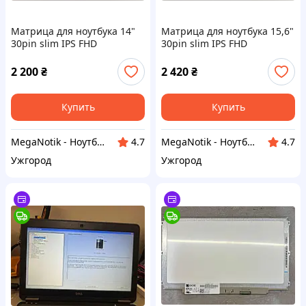
Матрица для ноутбука 14"
Матрица для ноутбука 15,6"
30pin slim IPS FHD
30pin slim IPS FHD
(1920x1080) матовый без
(1920x1080) матовый без
креплений без панели
креплений (K994)
2 200
₴
2 420
₴
(K1013)
Купить
Купить
MegaNotik - Ноутбуки и запчасти к ним.
MegaNotik - Ноутбуки и запчасти к ним.
4.7
4.7
Ужгород
Ужгород