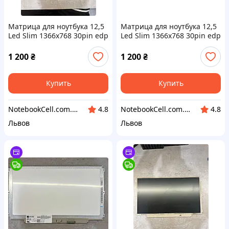
Матрица для ноутбука 12,5
Матрица для ноутбука 12,5
Led Slim 1366x768 30pin edp
Led Slim 1366x768 30pin edp
разъем справа внизу ушки
разъем справа внизу ушки
по бокам HB125WX1-100 б/у
по бокам HB125WX1-100 б/у
1 200
₴
1 200
₴
Купить
Купить
NotebookCell.com.ua
NotebookCell.com.ua
4.8
4.8
Львов
Львов