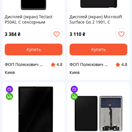
Дисплей (экран) Teclast
Дисплей (экран) Microsoft
P50AI, С сенсорным
Surface Go 2 1901, С
стеклом, Черный
сенсорным стеклом,
Черный
3 384
₴
3 110
₴
Купить
Купить
ФОП Полюхович Л.Г.
ФОП Полюхович Л.Г.
4.8
4.8
Киев
Киев