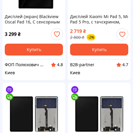
Дисплей (экран) Blackview
Дисплей Xiaomi Mi Pad 5, Mi
Oscal Pad 16, С сенсорным
Pad 5 Pro, с тачскрином,
стеклом, Черный
PRC, Black
2 719
₴
3 299
₴
2 800
₴
-2%
Купить
Купить
ФОП Полюхович Л.Г.
B2B-partner
4.8
4.7
Киев
Киев