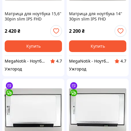
Матрица для ноутбука 15,6"
Матрица для ноутбука 14"
30pin slim IPS FHD
30pin slim IPS FHD
(1920x1080) матовый без
(1920x1080) матовый без
креплений без панели
креплений (K1015)
2 420
₴
2 200
₴
(K1014)
Купить
Купить
MegaNotik - Ноутбуки и запчасти к ним.
MegaNotik - Ноутбуки и запчасти к ним.
4.7
4.7
Ужгород
Ужгород