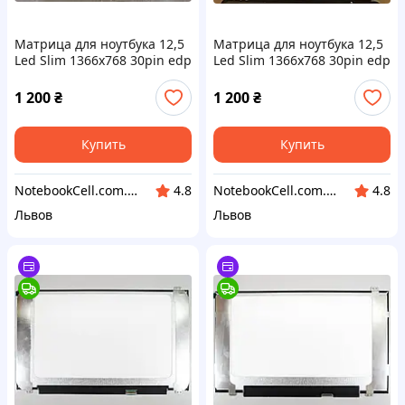
Матрица для ноутбука 12,5
Матрица для ноутбука 12,5
Led Slim 1366x768 30pin edp
Led Slim 1366x768 30pin edp
разъем справа внизу ушки
разъем справа внизу ушки
по бокам HB125WX1-100 б/у
по бокам HB125WX1-100 б/у
1 200
₴
1 200
₴
Купить
Купить
NotebookCell.com.ua
NotebookCell.com.ua
4.8
4.8
Львов
Львов