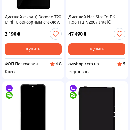
Дисплей (экран) Doogee T20
Дисплей Nec Slot-In ПК -
Mini, С сенсорным стеклом,
1,58 ГГц N2807 Intel®
Черный
Celeron® 2.16 4 ГБ DDR3-
SDRAM (100014120)
2 196
₴
47 490
₴
Купить
Купить
ФОП Полюхович Л.Г.
avishop.com.ua
4.8
5
Киев
Черновцы