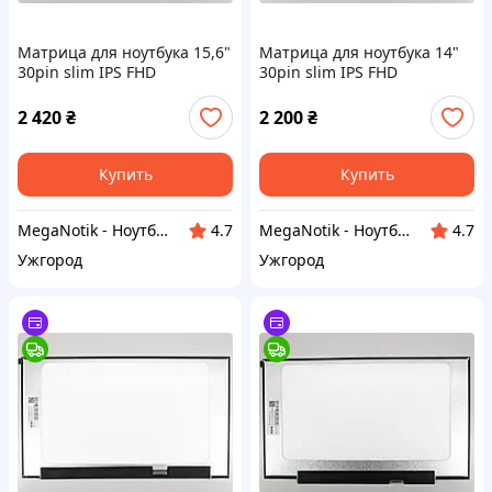
Матрица для ноутбука 15,6"
Матрица для ноутбука 14"
30pin slim IPS FHD
30pin slim IPS FHD
(1920x1080) матовый с
(1920x1080) матовый с
креплениями (K996)
креплениями (K1016)
2 420
₴
2 200
₴
Купить
Купить
MegaNotik - Ноутбуки и запчасти к ним.
MegaNotik - Ноутбуки и запчасти к ним.
4.7
4.7
Ужгород
Ужгород