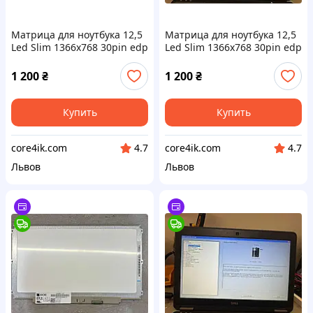
Матрица для ноутбука 12,5
Матрица для ноутбука 12,5
Led Slim 1366x768 30pin edp
Led Slim 1366x768 30pin edp
разъем справа внизу ушки
разъем справа внизу ушки
по бокам HB125WX1-100 б/у
по бокам HB125WX1-100 б/у
1 200
₴
1 200
₴
Купить
Купить
core4ik.com
core4ik.com
4.7
4.7
Львов
Львов