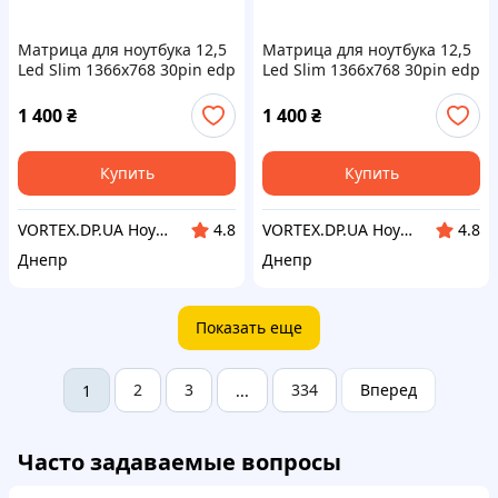
Матрица для ноутбука 12,5
Матрица для ноутбука 12,5
Led Slim 1366x768 30pin edp
Led Slim 1366x768 30pin edp
разъем справа внизу ушки
разъем справа внизу ушки
по бокам HB125WX1-100 б/у
по бокам HB125WX1-100 б/у
1 400
₴
1 400
₴
Купить
Купить
VORTEX.DP.UA Ноутбуки, компьютеры, запчасти, сервис
VORTEX.DP.UA Ноутбуки, компьютеры, запчасти, сервис
4.8
4.8
Днепр
Днепр
Показать еще
2
3
334
Вперед
1
...
Часто задаваемые вопросы