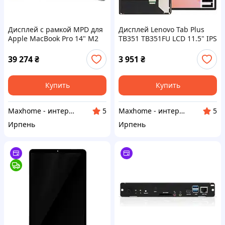
Дисплей с рамкой MPD для
Дисплей Lenovo Tab Plus
Apple MacBook Pro 14" M2
TB351 TB351FU LCD 11.5" IPS
A2442 Silver
1200x2000
39 274
₴
3 951
₴
Купить
Купить
Maxhome - интернет магазин
Maxhome - интернет магазин
5
5
Ирпень
Ирпень