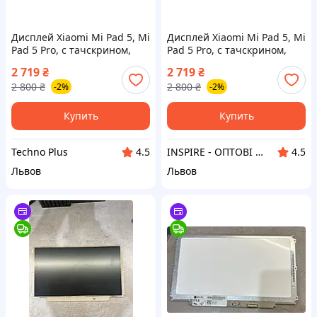
Дисплей Xiaomi Mi Pad 5, Mi
Дисплей Xiaomi Mi Pad 5, Mi
Pad 5 Pro, с тачскрином,
Pad 5 Pro, с тачскрином,
PRC, Black
PRC, Black
2 719
₴
2 719
₴
2 800
₴
2 800
₴
-2%
-2%
Купить
Купить
Techno Plus
INSPIRE - ОПТОВІ ПРОДАЖІ ТА БЕЗГОТІВКА ДЛЯ БІЗНЕСУ
4.5
4.5
Львов
Львов