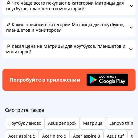
🔎 Что чаще всего покупают в категории Матрицы для
ноутбуков, планшетов и мониторов?
🔎 Какие новинки в категории Матрицы для ноутбуков,
планшетов и мониторов?
🔎 Какая цена на Матрицы для ноутбуков, планшетов и
мониторов?
Попробуйте в приложении
Смотрите также
Ноутбук леново
Asus zenbook
Матрица
Lenovo think
Acer aspire 5
Acer nitro 5
Acer aspire 3
Asus tuf
X b