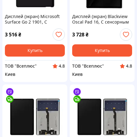
Дисплей (экран) Microsoft
Дисплей (экран) Blackview
Surface Go 2 1901, С
Oscal Pad 16, С сенсорным
сенсорным стеклом,
стеклом, Черный
Черный
3 516
₴
3 728
₴
Купить
Купить
ТОВ "Всеплюс"
ТОВ "Всеплюс"
4.8
4.8
Киев
Киев