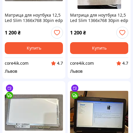
Матрица для ноутбука 12,5
Матрица для ноутбука 12,5
Led Slim 1366x768 30pin edp
Led Slim 1366x768 30pin edp
разъем справа внизу ушки
разъем справа внизу ушки
по бокам HB125WX1-100 б/у
по бокам HB125WX1-100 б/у
1 200
₴
1 200
₴
Купить
Купить
core4ik.com
core4ik.com
4.7
4.7
Львов
Львов