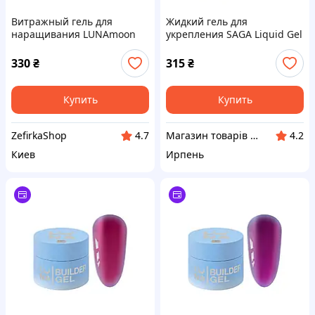
Витражный гель для
Жидкий гель для
наращивания LUNAmoon
укрепления SAGA Liquid Gel
Glass gel №07, 15 мл,
No01, 15 мл
красный
330
₴
315
₴
Купить
Купить
ZefirkaShop
Магазин товарів для манікюру “Nigtyky”
4.7
4.2
Киев
Ирпень