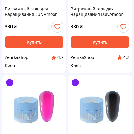
Витражный гель для
Витражный гель для
наращивания LUNAmoon
наращивания LUNAmoon
Glass gel №06, 15 мл,
Glass gel №05, 15 мл,
ягодный
фиолетовый
330
₴
330
₴
Купить
Купить
ZefirkaShop
ZefirkaShop
4.7
4.7
Киев
Киев