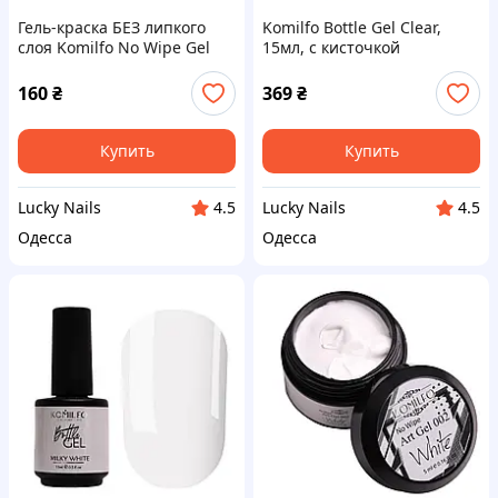
Гель-краска БЕЗ липкого
Komilfo Bottle Gel Clear,
слоя Komilfo No Wipe Gel
15мл, с кисточкой
Paint Black 001 (черная), 5
мл
160
₴
369
₴
Купить
Купить
Lucky Nails
Lucky Nails
4.5
4.5
Одесса
Одесса