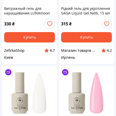
Витражный гель для
Рідкий гель для укріплення
наращивания LUNAmoon
SAGA Liquid Gel №06, 15 мл
Glass gel №08, 15 мл,
оранжевый
330
₴
315
₴
Купить
Купить
ZefirkaShop
Магазин товарів для манікюру “Nigtyky”
4.7
4.2
Киев
Ирпень