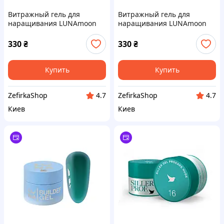
Витражный гель для
Витражный гель для
наращивания LUNAmoon
наращивания LUNAmoon
Glass gel №04, 15 мл,
Glass gel №03, 15 мл,
розовый
черный
330
₴
330
₴
Купить
Купить
ZefirkaShop
ZefirkaShop
4.7
4.7
Киев
Киев