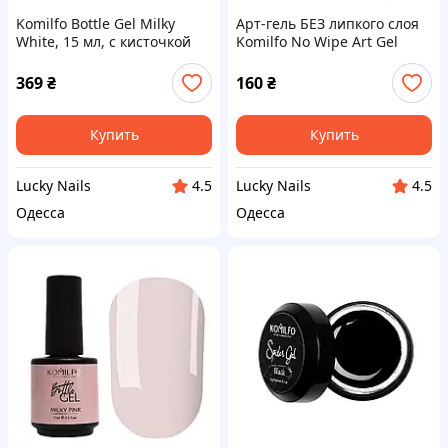
Komilfo Bottle Gel Milky
Арт-гель БЕЗ липкого слоя
White, 15 мл, с кисточкой
Komilfo No Wipe Art Gel
White 002 (белый), 5 мл
369
₴
160
₴
Купить
Купить
Lucky Nails
Lucky Nails
4.5
4.5
Одесса
Одесса