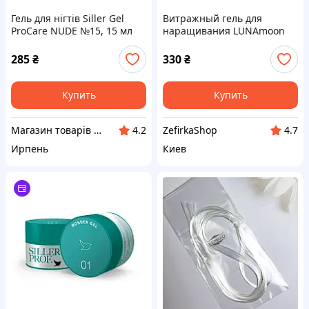
Гель для нігтів Siller Gel
Витражный гель для
ProCare NUDE №15, 15 мл
наращивания LUNAmoon
Glass gel №01, 15 мл, синий
285
₴
330
₴
Купить
Купить
Магазин товарів для манікюру “Nigtyky”
ZefirkaShop
4.2
4.7
Ирпень
Киев