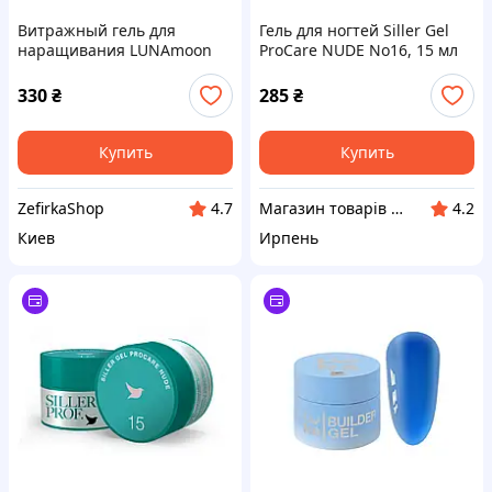
Витражный гель для
Гель для ногтей Siller Gel
наращивания LUNAmoon
ProCare NUDE No16, 15 мл
Glass gel №02, 15 мл,
зеленый
330
₴
285
₴
Купить
Купить
ZefirkaShop
Магазин товарів для манікюру “Nigtyky”
4.7
4.2
Киев
Ирпень