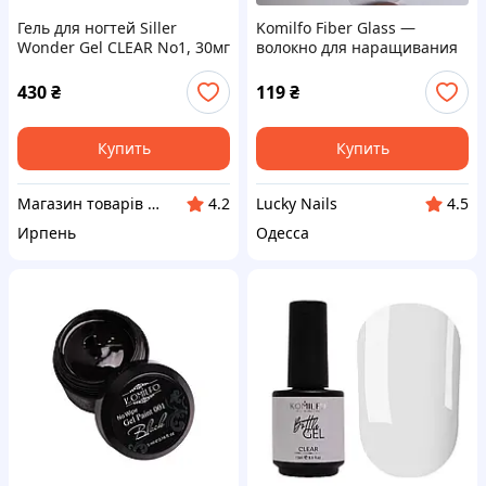
Гель для ногтей Siller
Komilfo Fiber Glass —
Wonder Gel CLEAR No1, 30мг
волокно для наращивания
и ремонта ногтей, 1 м
430
₴
119
₴
Купить
Купить
Магазин товарів для манікюру “Nigtyky”
Lucky Nails
4.2
4.5
Ирпень
Одесса