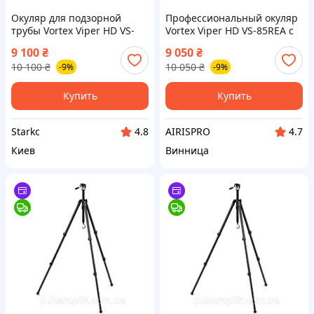
Окуляр для подзорной
Профессиональный окуляр
трубы Vortex Viper HD VS-
Vortex Viper HD VS-85REA с
85REA дальномерная сетка
сеткой MOA для подзорной
9 100
₴
9 050
₴
MOA фиксированный 33.5x
трубы 20-60x85 сменный
10 100
₴
10 050
₴
-9%
-9%
сменный премиум
оригинальный аксессуар
оригинал
Купить
Купить
Starkс
AIRISPRO
4.8
4.7
Киев
Винница