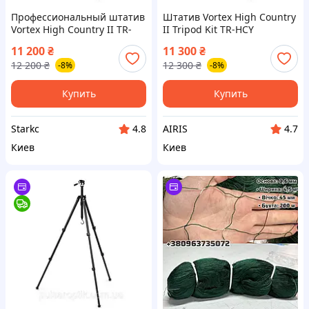
Профессиональный штатив
Штатив Vortex High Country
Vortex High Country II TR-
II Tripod Kit TR-HCY
HCY алюминиевый Arca-
алюминиевый
11 200
₴
11 300
₴
Swiss для подзорной трубы
профессиональный для
12 200
₴
12 300
₴
-8%
-8%
бинокля камеры и
бинокля подзорной трубы
наблюдений
камеры и охоты Arca-Swiss
Купить
Купить
Starkс
AIRIS
4.8
4.7
Киев
Киев