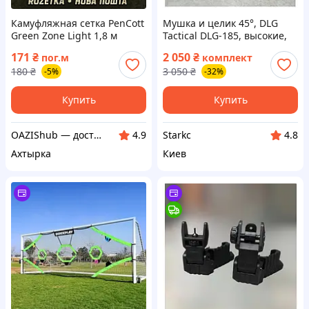
Камуфляжная сетка PenCott
Мушка и целик 45°, DLG
Green Zone Light 1,8 м
Tactical DLG-185, высокие,
маскировочная
складные, на 1913 MIL-STD
171
₴
2 050
₴
пог.м
комплект
Picatinny набор
180
₴
3 050
₴
-5%
-32%
тактические
Купить
Купить
OAZIShub — доступные цены и широкий ассортимент
Starkс
4.9
4.8
Ахтырка
Киев