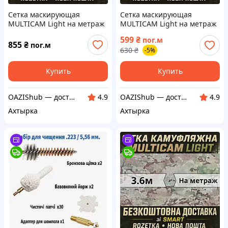
Сетка маскирующая
Сетка маскирующая
MULTICAM Light на метраж
MULTICAM Light на метраж
7.2м для маскировки
5.4м для маскировки
599
₴
пог.м
855
₴
пог.м
630
₴
-5%
Купить
Купить
OAZIShub — доступные цены и широкий ассортимент
OAZIShub — доступные цены и широкий ассортимент
4.9
4.9
Ахтырка
Ахтырка