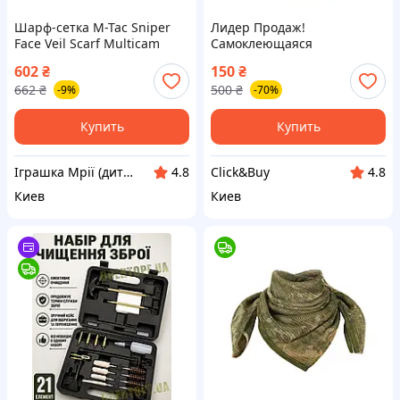
Шарф-сетка M-Tac Sniper
Лидер Продаж!
Face Veil Scarf Multicam
Самоклеющаяся
маскировочный хлопковый
камуфляжная лента хаки
602
₴
150
₴
180x80 см MC MTC--TD
для маскировки и ремонта
662
₴
500
₴
-9%
-70%
4.5м - КлікБай
Купить
Купить
Іграшка Мрії (дитячі, авто, туризм)
Click&Buy
4.8
4.8
Киев
Киев