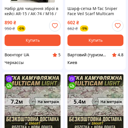
Набір для чищення зброї в
Шарф-сетка M-Tac Sniper
кейсі AR-15 / АК-74 / M16 /
Face Veil Scarf Multicam
M416 / M4 / Glock 17, 19, 27
маскировочный хлопковый
890
₴
602
₴
180x80 см MC (MTC--vart)
950
₴
662
₴
-6%
-9%
Купить
Купить
Воєнторг UA
Вартовий (туризм, охота и кемпинг)
5
4.8
Черкассы
Киев