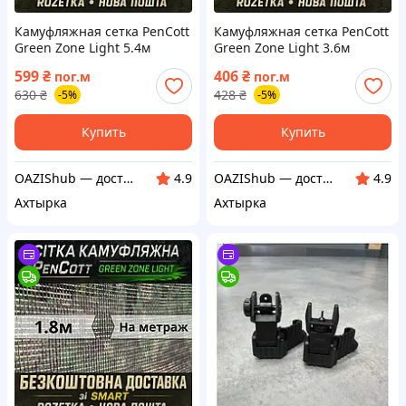
Камуфляжная сетка PenCott
Камуфляжная сетка PenCott
Green Zone Light 5.4м
Green Zone Light 3.6м
маскировочная
маскировочная
599
₴
406
₴
пог.м
пог.м
630
₴
428
₴
-5%
-5%
Купить
Купить
OAZIShub — доступные цены и широкий ассортимент
OAZIShub — доступные цены и широкий ассортимент
4.9
4.9
Ахтырка
Ахтырка