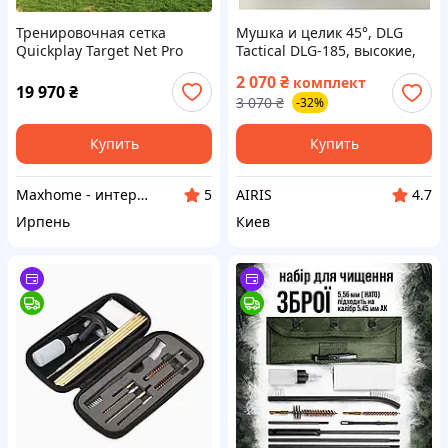
Тренировочная сетка
Мушка и целик 45°, DLG
Quickplay Target Net Pro
Tactical DLG-185, высокие,
7,32x2,44 м
складные, на Picatinny
2 070
₴
комплект
тактические
19 970
₴
3 070
₴
-32%
Купить
Купить
Maxhome - интернет магазин
AIRIS
5
4.7
Ирпень
Киев