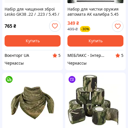
Набір для чищення зброї
Набор для чистки оружия
Lesko GK38 .22 / .223 / 5.45 /
автомата АК калибра 5.45
5.56 Набор для чистки
мм и 5.56 мм НАТО Mil-tec
349
₴
оружия 14-в-1
полевой универсальный
765
₴
499
₴
-30%
комплект принадлежностей
мил тек
Купить
Купить
Воєнторг UA
МЕБЛАКС - Інтернет- магазин меблів
5
5
Черкассы
Черкассы