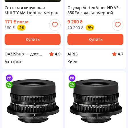
Сетка маскирующая
Окуляр Vortex Viper HD VS-
MULTICAM Light на метраж
85REA с дальномерной
1,8 м для маскировки
сеткой MOA для подзорной
171
₴
9 200
₴
пог.м
трубы Viper HD 20-60x85
180
₴
10 200
₴
-5%
-9%
сменный премиум
оригинал
Купить
Купить
OAZIShub — доступные цены и широкий ассортимент
AIRIS
4.9
4.7
Ахтырка
Киев