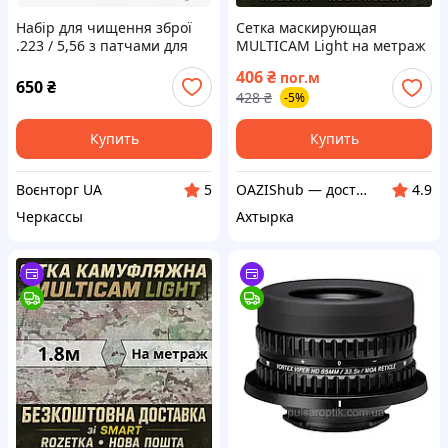
Набір для чищення зброї
Сетка маскирующая
.223 / 5,56 з патчами для
MULTICAM Light на метраж
чищення затворної групи
3.6м для маскировки
406
₴
пог.м
650
₴
428
₴
-5%
Купить
Купить
Воєнторг UA
OAZIShub — доступные цены и широкий ассортимент
5
4.9
Черкассы
Ахтырка