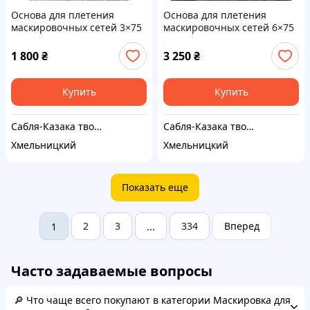
Основа для плетения
Основа для плетения
маскировочных сетей 3×75
маскировочных сетей 6×75
м, ячейка 45×45 мм, нить 1
м, ячейка 45×45 мм, нить 1
мм, полиамид
мм, полиамид.
1 800
₴
3 250
₴
Купить
Купить
Сабля-Казака твой надежный партнер
Сабля-Казака твой надежный партнер
Хмельницкий
Хмельницкий
Показать еще
2
3
334
Вперед
1
...
Часто задаваемые вопросы
🔎 Что чаще всего покупают в категории Маскировка для