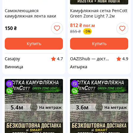
Самоклеющаяся
Камуфляжная сетка PenCott
камуфляжная лента хаки
Green Zone Light 7.2м
для маскировки и ремонта
маскировочная
812
₴
пог.м
4.5м
150
₴
855
₴
-5%
Купить
Купить
CasaJoy
OAZIShub — доступные цены и широкий ассортимент
4.7
4.9
Винница
Ахтырка