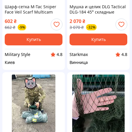
Шарф-сетка M-Tac Sniper
Мушка и целик DLG Tactical
Face Veil Scarf Multicam
DLG-184 45° складные
маскировочный хлопковый
низкопрофильные на
602
₴
2 070
₴
180x80 см MC 1
Picatinny Weaver комплект
662
₴
3 070
₴
-9%
-32%
тактические полимер
Турция АК
Купить
Купить
Military Style
Starkmax
4.8
4.8
Киев
Винница