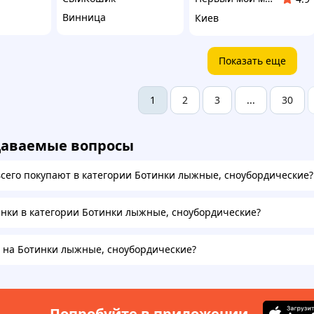
Винница
Киев
Показать еще
2
3
30
1
...
даваемые вопросы
всего покупают в категории Ботинки лыжные, сноубордические?
инки в категории Ботинки лыжные, сноубордические?
а на Ботинки лыжные, сноубордические?
Попробуйте в приложении