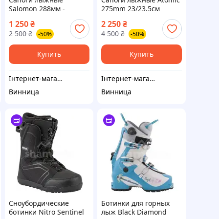
Salomon 288мм -
275mm 23/23.5см
24/24.5см
1 250
₴
2 250
₴
2 500
₴
4 500
₴
-50%
-50%
Купить
Купить
Інтернет-магазин "MULTI BOX"
Інтернет-магазин "MULTI BOX"
Винница
Винница
Сноубордические
Ботинки для горных
ботинки Nitro Sentinel
лыж Black Diamond