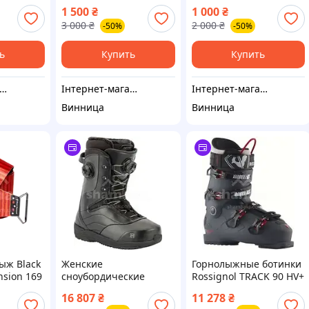
1 500
₴
1 000
₴
3 000
₴
2 000
₴
-50%
-50%
ь
Купить
Купить
тернет-магазин "MULTI BOX"
Інтернет-магазин "MULTI BOX"
Інтернет-магазин "MULTI BOX"
Винница
Винница
ыж Black
Женские
Горнолыжные ботинки
sion 169
сноубордические
Rossignol TRACK 90 HV+
е STS
ботинки Nitro Crown
Charcoal 42 для
16 807
₴
11 278
₴
Boa Black размер 38
мужчин