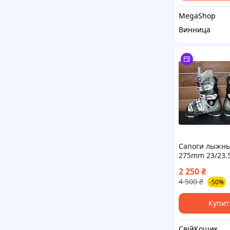
MegaShop
Винница
Сапоги лыжны
275mm 23/23.
2 250
₴
4 500
₴
-50%
Купит
СвійКошик