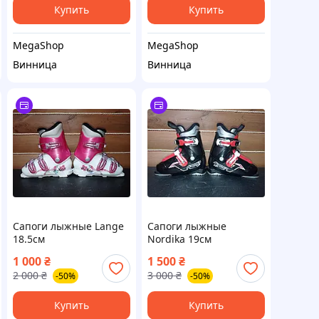
Купить
Купить
MegaShop
MegaShop
Винница
Винница
Сапоги лыжные Lange
Сапоги лыжные
18.5см
Nordika 19см
1 000
₴
1 500
₴
2 000
₴
3 000
₴
-50%
-50%
Купить
Купить