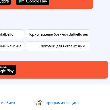
dalbello
Горнолыжные ботинки dalbello aerro 60
Шл
ные женские
Липучки для беговых лыж
 и обмен
Программа защиты