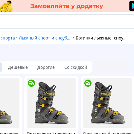
 спорта
•
Лыжный спорт и сноубординг
•
Ботинки лыжные, сноубордические
Дешевые
Дорогие
Со скидкой
 черевики
Гірськолижні черевики
Гірськолижні черевики