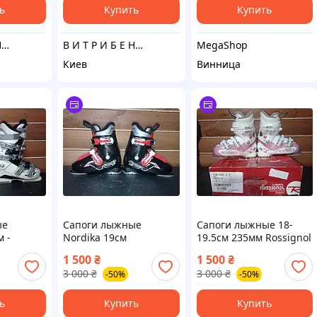
ь
Купить
Купить
В И Т Р И Б Е Н Ь К И
В И Т Р И Б Е Н Ь К И
MegaShop
Киев
Винница
ые
Сапоги лыжные
Сапоги лыжные 18-
 -
Nordika 19см
19.5см 235мм Rossignol
Fun Girl J3
1 500
₴
1 500
₴
3 000
₴
3 000
₴
-50%
-50%
ь
Купить
Купить