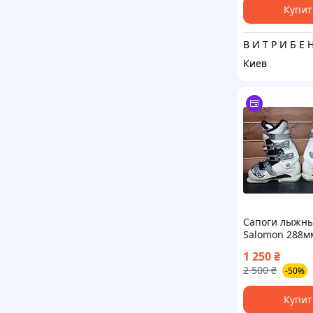
Купит
Киев
Сапоги лыжн
Salomon 288мм
24/24.5см
1 250
₴
2 500
₴
-50%
Купит