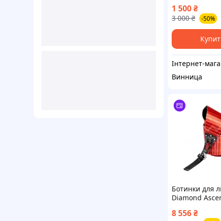
Fun Girl J3
1 500
₴
3 000
₴
-50%
Купит
Ін
Винница
Ботинки для л
Diamond Ascen
см нейлоновы
8 556
₴