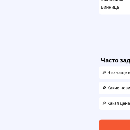
Винница
Часто за
🔎 Что чаще 
🔎 Какие нов
🔎 Какая цен