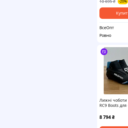
10 695
₴
-20%
Купит
ВсеОпт
Ровно
Лижні чоботи
RC9 Boots для 
лиж 41 розмір
8 794
₴