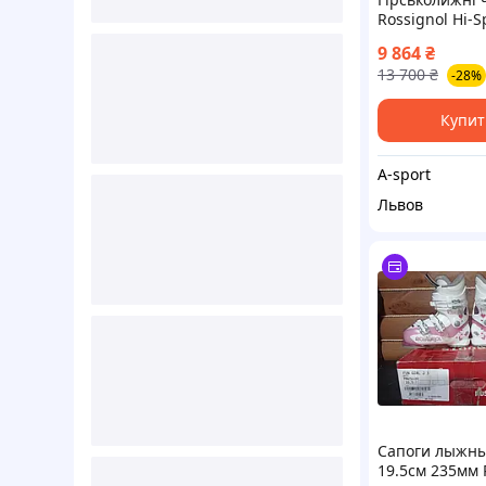
Rossignol Hi-Spe
HV 29.5 см
9 864
₴
13 700
₴
-28%
Купит
A-sport
Львов
Сапоги лыжны
19.5см 235мм 