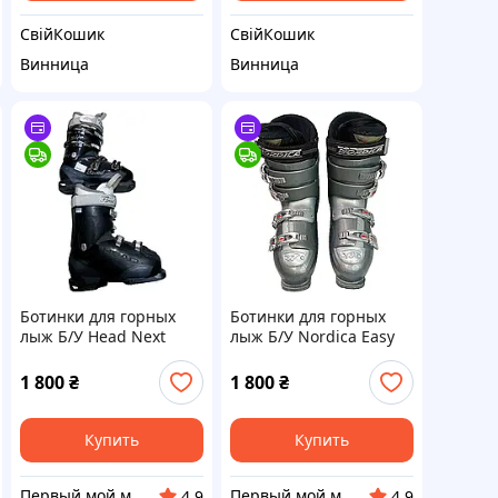
СвійКошик
СвійКошик
Винница
Винница
Ботинки для горных
Ботинки для горных
лыж Б/У Head Next
лыж Б/У Nordica Easy
Edge 70 MYA Women's
Move 12
Ski Boots
1 800
₴
1 800
₴
Купить
Купить
Первый мой маркет
Первый мой маркет
4.9
4.9