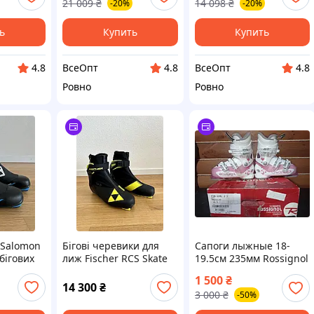
21 009
₴
14 098
₴
-20%
-20%
5/10
универсальные
ь
Купить
Купить
ВсеОпт
ВсеОпт
4.8
4.8
4.8
Ровно
Ровно
 Salomon
Бігові черевики для
Сапоги лыжные 18-
бігових
лиж Fischer RCS Skate
19.5см 235мм Rossignol
EU-45 розмір
Fun Girl J3
1 500
₴
14 300
₴
3 000
₴
-50%