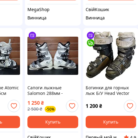
MegaShop
СвійКошик
Винница
Винница
е Atomic
Сапоги лыжные
Ботинки для горных
5см
Salomon 288мм -
лыж Б/У Head Vector
24/24.5см
100 One HF
1 250
₴
1 200
₴
2 500
₴
-50%
ь
Купить
Купить
СвійКошик
Первый мой маркет
4.9