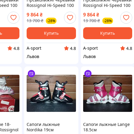
ed ​​​​100
Rossignol Hi-Speed ​​​​100
Rossignol Hi-Speed ​​​​100
HV 28.5 см
HV 27.5 см
9 864
₴
9 864
₴
13 700
₴
13 700
₴
-28%
-28%
ь
Купить
Купить
A-sport
A-sport
4.8
4.8
4.8
Львов
Львов
е 18-
Сапоги лыжные
Сапоги лыжные Lange
Rossignol
Nordika 19см
18.5см