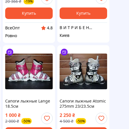
20 366
₴
-19%
Купить
Купить
В И Т Р И Б Е Н Ь К И
ВсеОпт
4.8
Киев
Ровно
Сапоги лыжные Lange
Сапоги лыжные Atomic
18.5см
275mm 23/23.5см
1 000
₴
2 250
₴
2 000
₴
4 500
₴
-50%
-50%