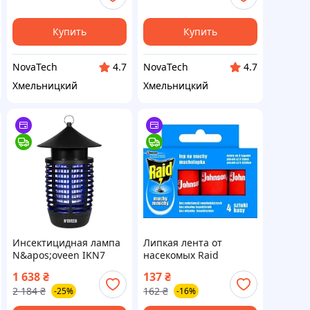
Купить
Купить
NovaTech
NovaTech
4.7
4.7
Хмельницкий
Хмельницкий
Инсектицидная лампа
Липкая лента от
N&apos;oveen IKN7
насекомых Raid
(RL074372)
Essentials От мух 4 шт.
1 638
₴
137
₴
(4000290001608)
2 184
₴
162
₴
-25%
-16%