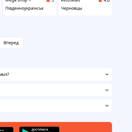
5
4.6
Південноукраїнськ
Черновцы
Вперед
омых?