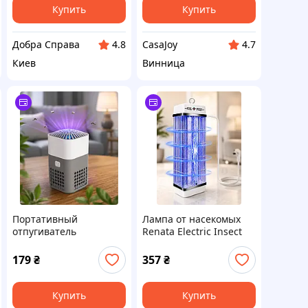
Купить
Купить
Добра Справа
CasaJoy
4.8
4.7
Киев
Винница
Портативный
Лампа от насекомых
отпугиватель
Renata Electric Insect
насекомых Mosquito
Killer RT-1X15W 10 Вт
Repellent USB до 50 м²
179
₴
357
₴
12)
Купить
Купить