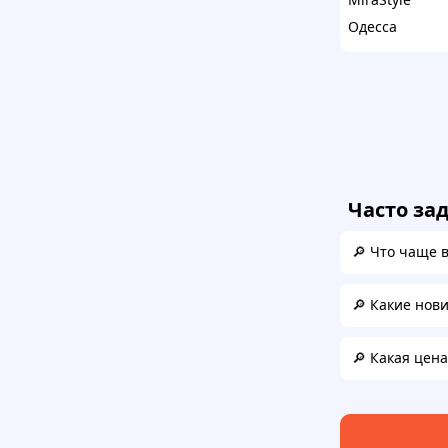
Одесса
Часто за
🔎 Что чаще 
🔎 Какие нов
🔎 Какая цен