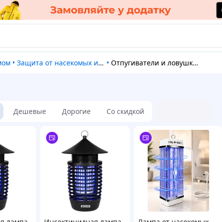
омом
•
Защита от насекомых и грызунов
•
Отпугиватели и ловушки для насекомых
Дешевые
Дорогие
Со скидкой
я лампа
Инсектицидная лампа
Лампа от насекомых