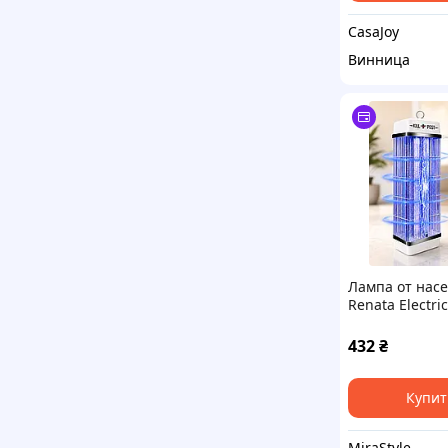
CasaJoy
Винница
Лампа от нас
Renata Electric
Killer RT-1X15
432
₴
Купит
MiraStyle