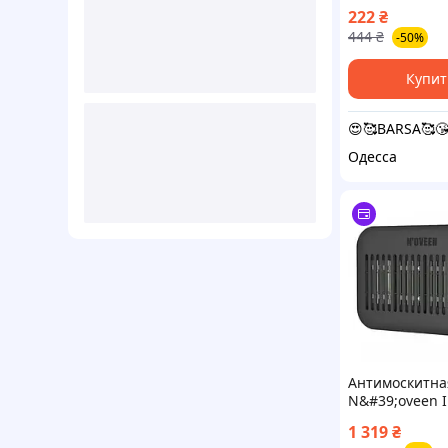
ZE-33
222
₴
444
₴
-50%
Купит
😍🥰BARSA🥰
Одесса
Антимоскитна
N&#39;oveen 
1 319
₴