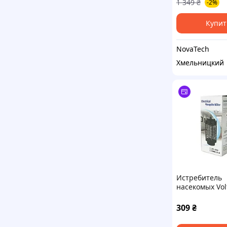
1 349
₴
-2%
Купит
NovaTech
Хмельницкий
Истребитель
насекомых Volt
300
309
₴