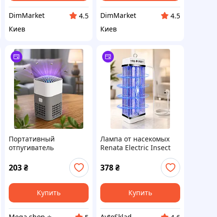
DimMarket
DimMarket
4.5
4.5
Киев
Киев
Портативный
Лампа от насекомых
отпугиватель
Renata Electric Insect
насекомых Mosquito
Killer RT-1X15W 10 Вт
Repellent USB до 50 м²
203
₴
378
₴
Купить
Купить
Mega shop ⭐️
AvtoSklad