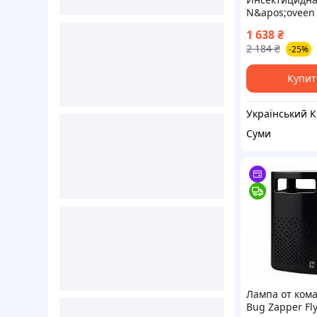
N&apos;oveen
(RL074372)
1 638
₴
2 184
₴
-25%
Купит
У
Суми
Лампа от ком
Bug Zapper Fly