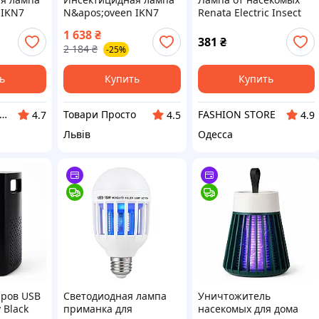
 IKN7
N&apos;oveen IKN7
Renata Electric Insect
(RL074372)
Killer RT-1X15W 10 Вт
1 638
₴
381
₴
2 184
₴
-25%
ь
Купить
Купить
країнський Кошик
Товари Просто
FASHION STORE
4.7
4.5
4.9
Львів
Одесса
аров USB
Светодиодная лампа
Уничтожитель
 Black
приманка для
насекомых для дома