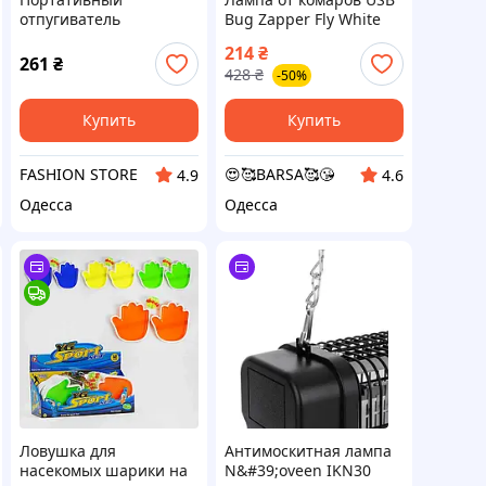
отпугиватель
Bug Zapper Fly White
насекомых Mosquito
ZU-76
214
₴
Repellent USB до 50 м²
261
₴
428
₴
-50%
Купить
Купить
FASHION STORE
😍🥰BARSA🥰😘
4.9
4.6
Одесса
Одесса
Ловушка для
Антимоскитная лампа
насекомых шарики на
N&#39;oveen IKN30