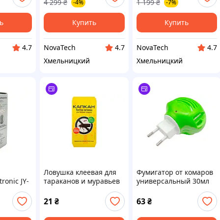
4 299
₴
1 199
₴
-4%
-7%
ь
Купить
Купить
NovaTech
NovaTech
4.7
4.7
4.7
Хмельницкий
Хмельницкий
Ловушка клеевая для
Фумигатор от комаров
ronic JY-
тараканов и муравьев
универсальный 30мл
Капкан 190 x 80мм
9х7х5см (WL-2375)
(Р-1038)
21
₴
63
₴