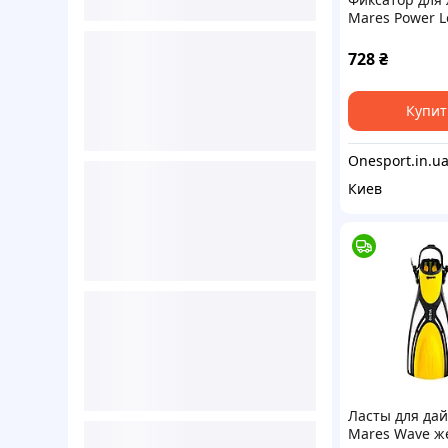
Mares Power L
закрытой пят
728
₴
Купит
Киев
Ласты для да
Mares Wave ж