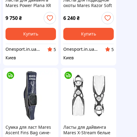
Mares Power Plana XR
охоты Mares Razor Soft
44/50
9 750
₴
6 240
₴
Купить
Купить
Onesport.in.ua интернет-магазин спортивных товаров
Onesport.in.ua интернет-магазин спортивных товаров
5
5
Киев
Киев
Сумка для ласт Mares
Ласты для дайвинга
Ascent Fins Bag сине-
Mares X-Stream белые