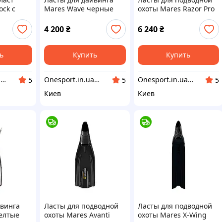
ock с
Mares Wave черные
охоты Mares Razor Pro
кой
37/41
4 200
₴
6 240
₴
ь
Купить
Купить
Onesport.in.ua интернет-магазин спортивных товаров
Onesport.in.ua интернет-магазин спортивных товаров
Onesport.in.ua интернет-магазин спортивных товаров
5
5
5
Киев
Киев
йвинга
Ласты для подводной
Ласты для подводной
елтые
охоты Mares Avanti
охоты Mares X-Wing