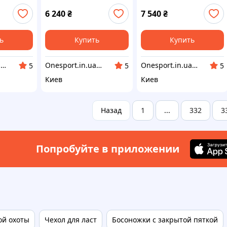
Quattro Power
Pro
6 240
₴
7 540
₴
ь
Купить
Купить
Onesport.in.ua интернет-магазин спортивных товаров
Onesport.in.ua интернет-магазин спортивных товаров
Onesport.in.ua интернет-магазин спортивных товаров
5
5
5
Киев
Киев
Назад
1
332
3
...
Попробуйте в приложении
ой охоты
Чехол для ласт
Босоножки с закрытой пяткой