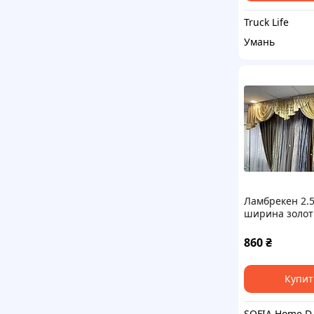
Truck Life
Умань
Ламбрекен 2.5
ширина золо
атлас/жаккар
860
₴
Купит
SOFI