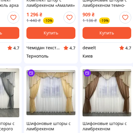
тюль арка
ламбрекеном «Амалия»
ламбрекеном темно-
. Цвет
фиолетового цвета на
1 296
₴
909
₴
истым.
тасьме ALBO CL0194509
1 440
₴
1 136
₴
-10%
-19%
62 (52-
ь
Купить
Купить
Чемодан текстиля
dewelt
4.7
4.7
4.7
Тернополь
Киев
торы с
Шифоновые шторы с
Шифоновые шторы с
серого
ламбрекеном
ламбрекеном