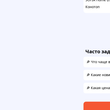
Конотоп
Часто за
🔎 Что чаще 
🔎 Какие нов
🔎 Какая цен