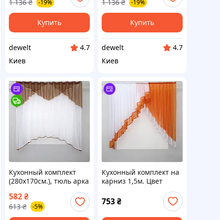
1 136
₴
1 136
₴
-19%
-19%
Купить
Купить
dewelt
dewelt
4.7
4.7
Киев
Киев
Кухонный комплект
Кухонный комплект на
(280х170см.), тюль арка
карниз 1,5м. Цвет
с ламбрекеном. Цвет
белый с оранжевым.
582
₴
белый с коричневым.
Код 023к 52-0406
753
₴
613
₴
-5%
Код 025к 52-0559 (52-
0559_VR)