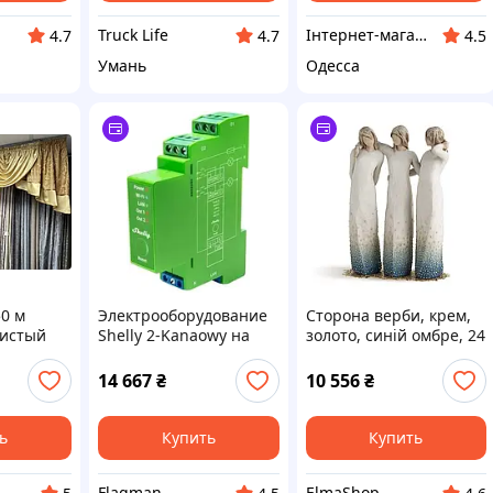
Truck Life
Інтернет-магазин Clothes-Mall
4.7
4.7
4.5
Умань
Одесса
0 м
Электрооборудование
Сторона верби, крем,
тистый
Shelly 2-Kanaowy на
золото, синій омбре, 24
д
Szyn Din Pro Dimmer 2
см
66538
14 667
₴
10 556
₴
ь
Купить
Купить
A Home Design
Flagman
ElmaShop