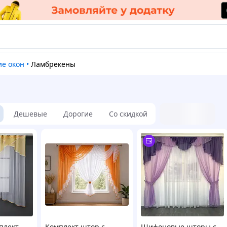
ие окон
•
Ламбрекены
Дешевые
Дорогие
Со скидкой
плект
Комплект штор с
Шифоновые шторы с