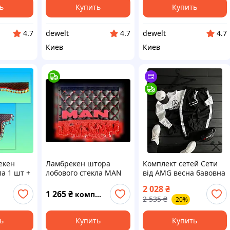
ь
Купить
Купить
dewelt
dewelt
4.7
4.7
4.7
Киев
Киев
екен
Ламбрекен штора
Комплект сетей Cети
ла 1 шт +
лобового стекла MAN
від AMG весна бавовна
-53
МАН экокожа
90% еластан 10%
2 028
₴
размеры Xs S M L Xl Xxl
1 265
₴
комплект
2 535
₴
-20%
ь
Купить
Купить