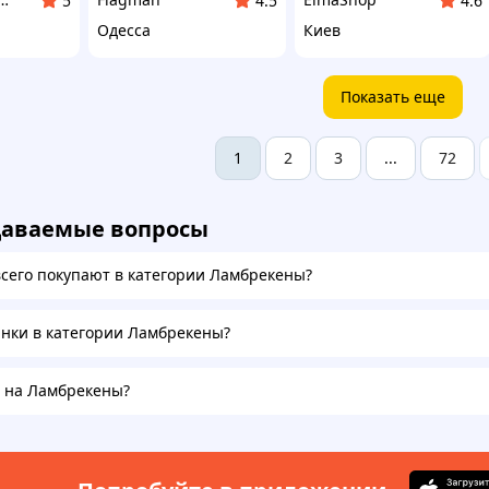
5
4.5
4.6
Одесса
Киев
Показать еще
2
3
72
1
...
даваемые вопросы
всего покупают в категории Ламбрекены?
инки в категории Ламбрекены?
а на Ламбрекены?