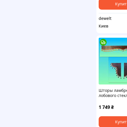
Купит
dewelt
Киев
Шторы ламбр
лобового стек
2 боковых ГАЗ
ГАЗ-3307
1 749
₴
Купит