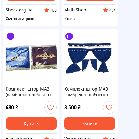
Shock.org.ua
MellaShop
4.6
4.7
Хмельницкий
Киев
Комплект штор МАЗ
Комплект штор МАЗ
(ламбрекен лобового
ламбрекен лобового
стекла, уголки бокового
скла, куточки бокового
стекла) цвета в
скла і штори на
680
₴
3 500
₴
наличии 5336-8205310
спальник
Купить
Купить
Укргрузавто
Укргрузавто