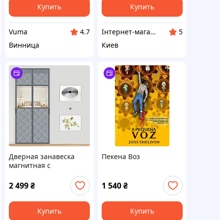
Купить
Купить
Vuma
Інтернет-магазин "Толаніс" - ТОПові товари
4.7
5
Винница
Киев
Дверная занавеска
Пекена Воз
магнитная с
прозрачной вставкой и
защитой от холода
2 499
₴
1 540
₴
5059999
Купить
Купить