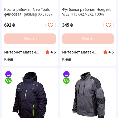
Кофта рабочая Neo Tools
Футболка рабочая Hoegert
флисовая, размер XXL (58),
VILS HT5K427-3XL 100%
300 г/м2, на молнии, 3
хлопок темно-синий, 3XL
кармана на (81-500-XXL) —
(58) (HT5K427-3XL) —
692
₴
345
₴
Доступный
Доступный
Купить
Купить
Интернет магазин "Домовичок"
Интернет магазин "Домовичок"
4.5
4.5
Киев
Киев