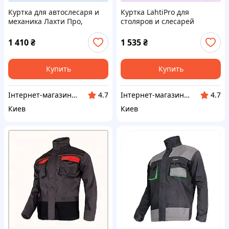
Куртка для автослесаря и
Куртка LahtiPro для
механика Лахти Про,
столяров и слесарей
76P21K004H
черная 7620P96M1
1 410
₴
1 535
₴
Купить
Купить
Інтернет-магазин ShopNow
Інтернет-магазин ShopNow
4.7
4.7
Киев
Киев