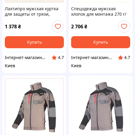
Лахтипро мужская куртка
Спецодежда мужская
для защиты от грязи,
хлопок для монтажа 270 г/
7620H9A89
м2, B762099B4
1 378
₴
2 706
₴
Купить
Купить
Інтернет-магазин ShopNow
Інтернет-магазин ShopNow
4.7
4.7
Киев
Киев