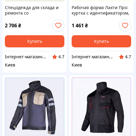
Спецодежда для склада и
Рабочая форма Лахти Про:
ремонта со
куртка с идентификатором,
светоотражателями
762H1015M
762H10M28
2 706
₴
1 461
₴
Купить
Купить
Інтернет-магазин ShopNow
Інтернет-магазин ShopNow
4.7
4.7
Киев
Киев