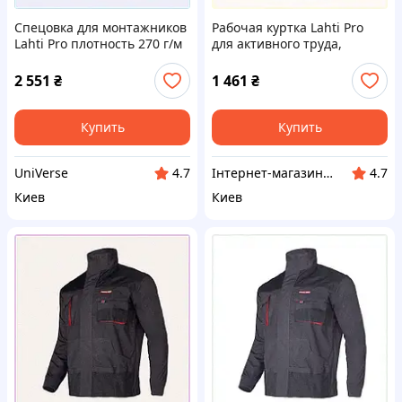
Спецовка для монтажников
Рабочая куртка Lahti Pro
Lahti Pro плотность 270 г/м
для активного труда,
7753K444H
7B713A78T3
2 551
₴
1 461
₴
Купить
Купить
UniVerse
Інтернет-магазин ShopNow
4.7
4.7
Киев
Киев