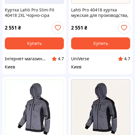
Куртка Lahti Pro Slim-Fit
Lahti Pro 40418 куртка
40418 2XL Чорно-сіра
мужская для производства,
HA7753C444
PH7753445
2 551
₴
2 551
₴
Купить
Купить
Інтернет-магазин ShopNow
UniVerse
4.7
4.7
Киев
Киев