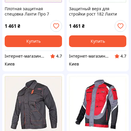
Плотная защитная
Защитный верх для
спецовка Лахти Про 7
стройки рост 182 Лахти
функциональных карманов,
Про, P7P713782
771PM3781
1 461
₴
1 461
₴
Купить
Купить
Інтернет-магазин ShopNow
Інтернет-магазин ShopNow
4.7
4.7
Киев
Киев