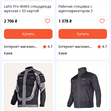
Lahti Pro 40403 спецодежда
Рабочая спецовка с
мужская с ID-картой
идентификатором 5
762M0H99M8
карманов 762T0K986
2 706
₴
1 378
₴
Купить
Купить
Інтернет-магазин ShopNow
Інтернет-магазин ShopNow
4.7
4.7
Киев
Киев