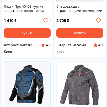
Лахти Про 40408 куртка
Спецодежда с
защитная с воротником-
отражающими элементами
стойкой, 762MT1005
для безопасности
76BC21023
1 410
₴
2 706
₴
Купить
Купить
Інтернет-магазин ShopNow
Інтернет-магазин ShopNow
4.7
4.7
Киев
Киев