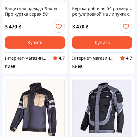
Защитная одежда Лахти
Куртка рабочая 54 размер с
Про куртка серая 50
регулировкой на липучках,
размер, 76B210P0M0
762M10P0E1
3 470
₴
3 470
₴
Купить
Купить
Інтернет-магазин ShopNow
Інтернет-магазин ShopNow
4.7
4.7
Киев
Киев