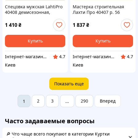
Спецовка мужская LahtiPro
Мастерка строительная
40408 демисезонная,
Лахти Про 40407 р. 56
762PA0971
хлопок, 76209M7M4
1 410
₴
1 837
₴
Купить
Купить
Інтернет-магазин ShopNow
Інтернет-магазин ShopNow
4.7
4.7
Киев
Киев
Показать еще
2
3
290
Вперед
1
...
Часто задаваемые вопросы
🔎 Что чаще всего покупают в категории Куртки