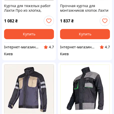
Куртка для тяжелых работ
Прочная куртка для
Лахти Про из хлопка,
монтажников хлопок Лахти
7B6HA20976
Про 76X209PX75
1 082
₴
1 837
₴
Купить
Купить
Інтернет-магазин ShopNow
Інтернет-магазин ShopNow
4.7
4.7
Киев
Киев