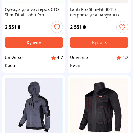
Одежда для мастеров СТО
Lahti Pro Slim-Fit 40418
Slim-Fit XL Lahti Pro
ветровка для наружных
775C3E443
работ 77TCC53442
2 551
₴
2 551
₴
Купить
Купить
UniVerse
UniVerse
4.7
4.7
Киев
Киев