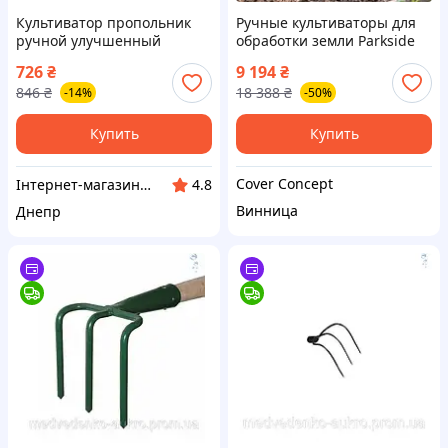
Культиватор пропольник
Ручные культиваторы для
ручной улучшенный
обработки земли Parkside
AgroDim "Еж"-Pro сталь 65 г
(Германия), Культиватор
726
₴
9 194
₴
электрический, Ручной
846
₴
18 388
₴
-14%
-50%
культиватор
электрический, FRC
Купить
Купить
Cover Concept
Інтернет-магазин "Winner"
4.8
Винница
Днепр