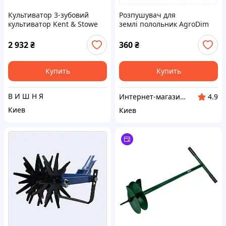
Культиватор 3-зубовий
Розпушувач для
культиватор Kent & Stowe
землі полольник AgroDim
та нержавіючої сталі
"Жук""-Pro гартована сталь
65 г 8K027E3X24
2 932
₴
360
₴
Купить
Купить
В И Ш Н Я
Интернет-магазин "SmartShop"
4.9
Киев
Киев