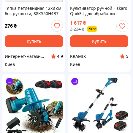
Тяпка петлевидная 12х8 см
Культиватор ручной Fiskars
без рукоятки, 88K550H4B7
QuikFit для обработки
почвы рыхления и аэрации
1 617
₴
с закалёнными зубцами
276
₴
3 234
₴
-50%
Купить
Купить
Интернет-магазин "SmartShop"
KRAMIX
4.9
5
Киев
Киев