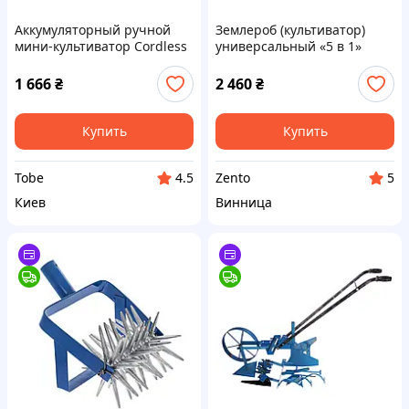
Аккумуляторный ручной
Землероб (культиватор)
мини-культиватор Cordless
универсальный «5 в 1»
Handheld Tiller Cultivator,
(Винница)
голубой Лучшая цена
1 666
₴
2 460
₴
Купить
Купить
Tobe
Zento
4.5
5
Киев
Винница