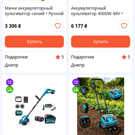
Мини аккумуляторный
Аккумуляторный
культиватор синий • Ручной
культиватор 4000W 48V •
садовый культиватор для
Телескопический
рыхления почвы, грядок,
культиватор для обработки
3 306
₴
6 177
₴
клумб, теплиц и ухода за
почвы в саду на даче и на
небольших участках
Купить
Купить
Подарочки
Подарочки
5
5
Днепр
Днепр