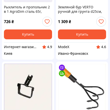
Рыхлитель и пропольник 2
Земляной бур VERTO
в 1 AgroDim сталь 65г,
ручной для грунта d25см,
8027A323T
115см (15G072)
726
₴
1 309
₴
Купить
Купить
Интернет-магазин "SmartShop"
ModeX
4.9
4.6
Киев
Ивано-Франковск