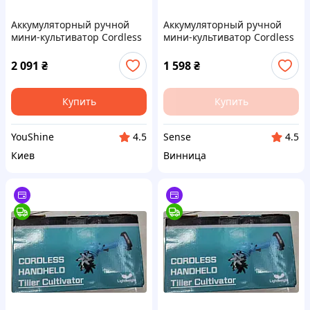
Аккумуляторный ручной
Аккумуляторный ручной
мини-культиватор Cordless
мини-культиватор Cordless
Handheld Tiller Cultivator,
Handheld Tiller Cultivator,
голубой YU227
голубой SN27
2 091
₴
1 598
₴
Купить
Купить
YouShine
Sense
4.5
4.5
Киев
Винница