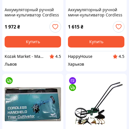
Аккумуляторный ручной
Аккумуляторный ручной
мини-культиватор Cordless
мини-культиватор Cordless
Handheld Tiller Cultivator,
Handheld Tiller Cultivator,
голубой Топ продаж
голубой HP227
1 972
₴
1 615
₴
Купить
Купить
Kozak Market - Магазин техники и аксессуаров
HappyHouse
4.5
4.5
Львов
Харьков