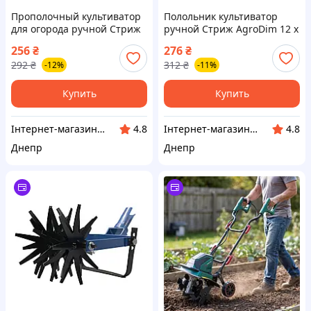
Прополочный культиватор
Полольник культиватор
для огорода ручной Стриж
ручной Стриж AgroDim 12 х
AgroDim 6 х 7 см iz16540
8 см iz16539
256
₴
276
₴
292
₴
312
₴
-12%
-11%
Купить
Купить
Інтернет-магазин "Winner"
Інтернет-магазин "Winner"
4.8
4.8
Днепр
Днепр