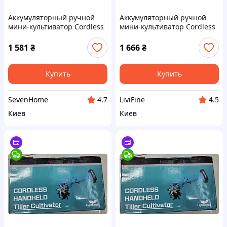
Аккумуляторный ручной
Аккумуляторный ручной
мини-культиватор Cordless
мини-культиватор Cordless
Handheld Tiller Cultivator,
Handheld Tiller Cultivator,
голубой SV227
голубой LF227
1 581
₴
1 666
₴
Купить
Купить
SevenHome
LiviFine
4.7
4.5
Киев
Киев