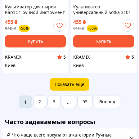
Культиватор для пырея
Культиватор
Kard 51 ручной инструмент
универсальный Sotka 3101
для удаления сорняков и
садовый инструмент для
455
₴
455
₴
рыхления почвы
обработки почвы и
910
₴
910
₴
-50%
-50%
рыхления земли
Купить
Купить
KRAMIX
KRAMIX
5
5
Киев
Киев
Показать еще
2
3
95
Вперед
1
...
Часто задаваемые вопросы
🔎 Что чаще всего покупают в категории Ручные