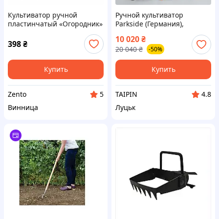
Культиватор ручной
Ручной культиватор
пластинчатый «Огородник»
Parkside (Германия),
6 звезд (стальная
Мотокультиватор для
10 020
₴
звездочка) Харьков
женщин, FBK
398
₴
20 040
₴
-50%
Купить
Купить
Zento
TAIPIN
5
4.8
Винница
Луцьк