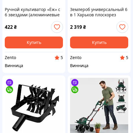
Ручной культиватор «Ёж» с
Землероб универсальный 6
6 звездами (алюминиевые
в 1 Харьков плоскорез
звездочки) для рыхления и
культиватор плуг
аэрации почвы
межрядник
422
₴
2 319
₴
борознообразователь
рыхлитель
Купить
Купить
Zento
Zento
5
5
Винница
Винница