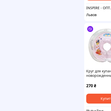
INSPIRE - ОПТОВІ П
Львов
Круг для купа
новорожденн
"Рыбка" (розо
270
₴
Купит
PlutusToys