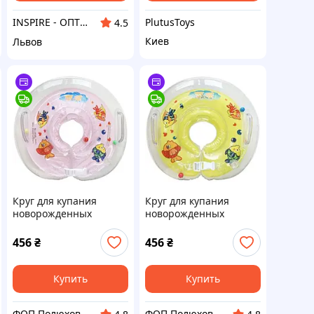
PlutusToys
INSPIRE - ОПТОВІ ПРОДАЖІ ТА БЕЗГОТІВКА ДЛЯ БІЗНЕСУ
4.5
Киев
Львов
Круг для купания
Круг для купания
новорожденных
новорожденных
"Рыбка", Mega Zayka
"Рыбка", Mega Zayka
456
₴
456
₴
Купить
Купить
ФОП Полюхович Л.Г.
ФОП Полюхович Л.Г.