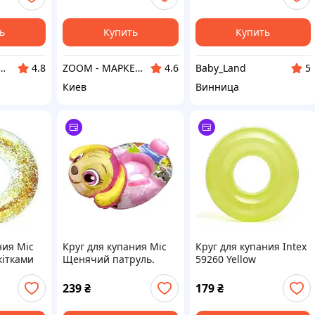
(Step A)
ь
Купить
Купить
зин "NOWA" - товары для всей семьи!
ZOOM - МАРКЕТ ЦИФРОВОЙ ТЕХНИКИ
Baby_Land
4.8
4.6
5
Киев
Винница
ния Mic
Круг для купания Mic
Круг для купания Intex
кітками
Щенячий патруль.
59260 Yellow
ld
Скай (KA-23-1941)
239
₴
179
₴