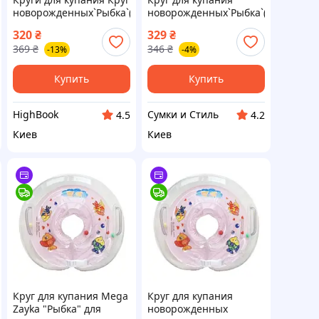
новорожденных`Рыбка`(розовый)
новорожденных`Рыбка`(розовый)
игрушка DC
00
320
₴
329
₴
369
₴
346
₴
-13%
-4%
Купить
Купить
HighBook
Сумки и Стиль
4.5
4.2
Киев
Киев
Круг для купания Mega
Круг для купания
Zayka "Рыбка" для
новорожденных