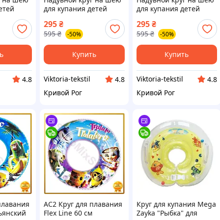
етей
для купания детей
для купания детей
yka
Рыбка MegaZayka
Рыбка MegaZayka
295
₴
295
₴
елтый
0936/0+.(р) голубой
0936/0+.(р) розовый
595
₴
595
₴
-50%
-50%
ь
Купить
Купить
Viktoria-tekstil
Viktoria-tekstil
4.8
4.8
4.8
Кривой Рог
Кривой Рог
плавания
AC2 Круг для плавания
Круг для купания Mega
льянский
Flex Line 60 см
Zayka "Рыбка" для