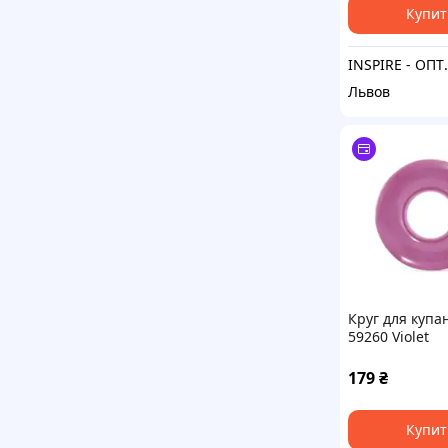
Купит
INSPIRE - ОПТОВІ П
Львов
Круг для купа
59260 Violet
179
₴
Купит