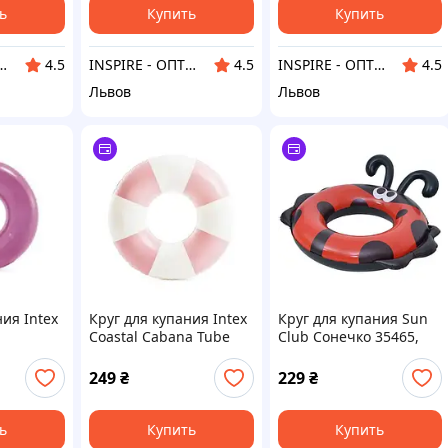
ь
Купить
Купить
РОДАЖІ ТА БЕЗГОТІВКА ДЛЯ БІЗНЕСУ
INSPIRE - ОПТОВІ ПРОДАЖІ ТА БЕЗГОТІВКА ДЛЯ БІЗНЕСУ
INSPIRE - ОПТОВІ ПРОДАЖІ ТА БЕЗГОТІВКА ДЛЯ БІЗНЕСУ
4.5
4.5
4.5
Львов
Львов
ния Intex
Круг для купания Intex
Круг для купания Sun
Coastal Cabana Tube
Club Сонечко 35465,
59271 Pink
76х60 см, 5-10 років
249
₴
229
₴
ь
Купить
Купить