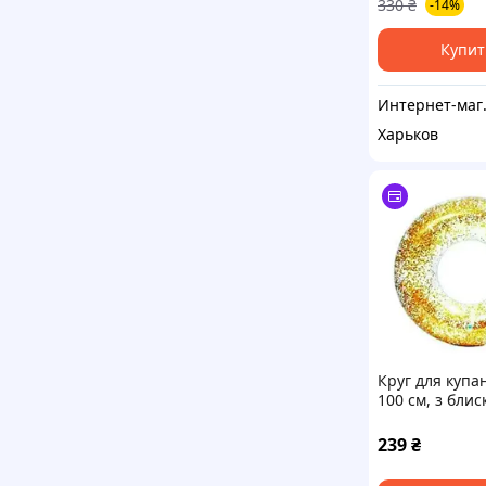
330
₴
-14%
Купит
Интернет-мага
Харьков
Круг для купа
100 см, з блис
BT-IG-0082 Go
239
₴