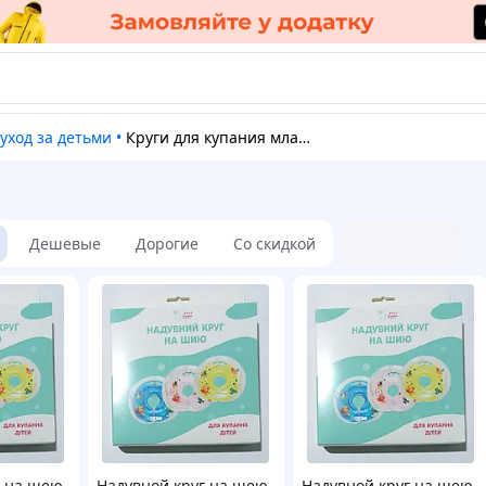
 уход за детьми
•
Круги для купания младенцев
Дешевые
Дорогие
Со скидкой
г на шею
Надувной круг на шею
Надувной круг на шею