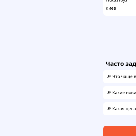
Киев
Часто за
🔎 Что чаще 
🔎 Какие нов
🔎 Какая цен