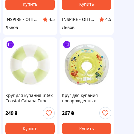
Купить
Купить
INSPIRE - ОПТОВІ ПРОДАЖІ ТА БЕЗГОТІВКА ДЛЯ БІЗНЕСУ
INSPIRE - ОПТОВІ ПРОДАЖІ ТА БЕЗГОТІВКА ДЛЯ БІЗНЕСУ
4.5
4.5
Львов
Львов
Круг для купания Intex
Круг для купания
Coastal Cabana Tube
новорожденных
59271 Green
"Рыбка" (желтый)
249
₴
267
₴
Купить
Купить