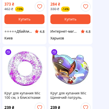
новорожденных
"Рыбка" (розовый)
373
₴
284
₴
розовый (948448)
Mega Zayka
462
₴
330
₴
-19%
-14%
Купить
Купить
⭐⭐⭐⭐⭐Дбайливо
Интернет-магазин "NOWA" - товары для всей семьи!
4.8
4.8
Киев
Харьков
Круг для купания Mic
Круг для купания Mic
100 см, з блискітками
Щенячий патруль.
BT-IG-0082 Pink
Гончик (KA-23-1941)
239
₴
239
₴