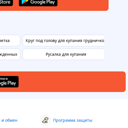
зетка
Круг под голову для купания грудничков
Круги
ожденных
Русалка для купания
 и обмен
Программа защиты