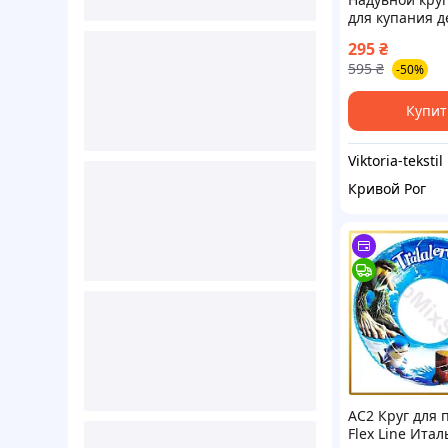
для купания д
Рыбка MegaZa
295
₴
0936/0+.(р) ж
595
₴
-50%
Купит
Viktoria-tekstil
Кривой Рог
AC2 Круг для 
Flex Line Ита