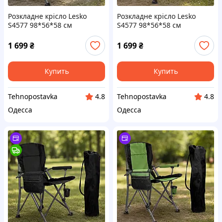
Розкладне крісло Lesko
Розкладне крісло Lesko
S4577 98*56*58 см
S4577 98*56*58 см
туристичне HX-64-1 Синій
туристичне HX-64-2
Зелений
1 699
₴
1 699
₴
Купить
Купить
Tehnopostavka
Tehnopostavka
4.8
4.8
Одесса
Одесса