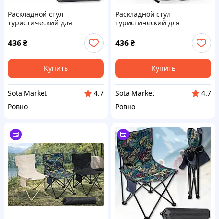
Раскладной стул
Раскладной стул
туристический для
туристический для
кемпинга 42х41х72 см с
кемпинга 42х41х72 см с
карманом Бежевый
карманом Черный
436
₴
436
₴
Купить
Купить
Sota Market
Sota Market
4.7
4.7
Ровно
Ровно