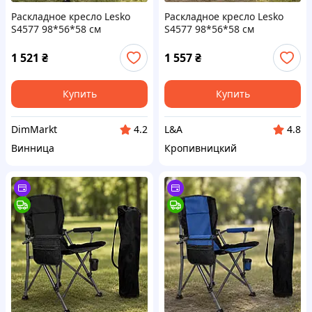
Раскладное кресло Lesko
Раскладное кресло Lesko
S4577 98*56*58 см
S4577 98*56*58 см
туристическое HX-64-3
туристическое HX-64-2
Черный
Зеленый
1 521
₴
1 557
₴
Купить
Купить
DimMarkt
L&A
4.2
4.8
Винница
Кропивницкий