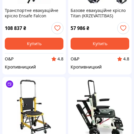
Транспортне евакуаційне
Базове евакуаційне крісло
крісло Ensafe Falcon
Titan (KRZEVATITBAS)
108 837
₴
57 986
₴
Купить
Купить
O&P
O&P
4.8
4.8
Кропивницкий
Кропивницкий