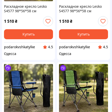
Раскладное кресло Lesko
Раскладное кресло Lesko
S4577 98*56*58 см
S4577 98*56*58 см
туристическое HX-64-2
туристическое
Зеленый
1 510
₴
1 510
₴
Купить
Купить
podarokvshkatylke
podarokvshkatylke
4.5
4.5
Одесса
Одесса