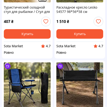
Туристический складной
Раскладное кресло Lesko
стул для рыбалки / Стул для
S4577 98*56*58 см
отдыха с термосумкой /
туристическое HX-64-3
Переносное кресло для
Черный
407
₴
1 510
₴
пикника
Купить
Купить
Sota Market
Sota Market
4.7
4.7
Ровно
Ровно