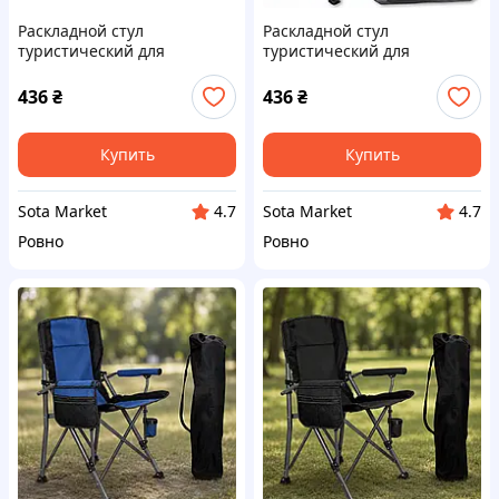
Раскладной стул
Раскладной стул
туристический для
туристический для
кемпинга 42х41х72 см с
кемпинга 42х41х72 см с
карманом
карманом Цветочный
436
₴
436
₴
Купить
Купить
Sota Market
Sota Market
4.7
4.7
Ровно
Ровно