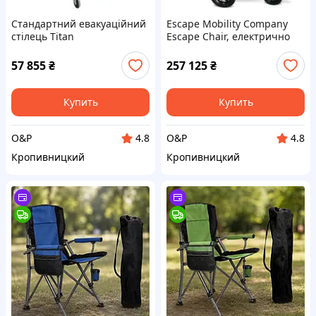
Стандартний евакуаційний
Escape Mobility Company
стілець Titan
Escape Chair, електрично
(KRZEVATITSTAND)
кероване, евакуаційне
крісло з приводом Volt,
57 855
₴
257 125
₴
вантажопідйомність до 254
кг
Купить
Купить
O&P
O&P
4.8
4.8
Кропивницкий
Кропивницкий