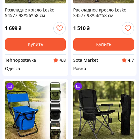
Розкладне крісло Lesko
Раскладное кресло Lesko
S4577 98*56*58 см
S4577 98*56*58 см
туристичне HX-64-3 Чорний
туристическое HX-64-2
Зеленый
1 699
₴
1 510
₴
Купить
Купить
Tehnopostavka
Sota Market
4.8
4.7
Одесса
Ровно