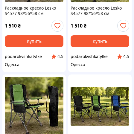
Раскладное кресло Lesko
Раскладное кресло Lesko
S4577 98*56*58 см
S4577 98*56*58 см
туристическое HX-64-1
туристическое HX-64-3
Синий
Черный
1 510
₴
1 510
₴
Купить
Купить
podarokvshkatylke
podarokvshkatylke
4.5
4.5
Одесса
Одесса