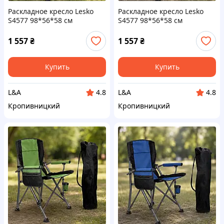
Раскладное кресло Lesko
Раскладное кресло Lesko
S4577 98*56*58 см
S4577 98*56*58 см
туристическое HX-64-3
туристическое HX-64-1
Черный
Синий
1 557
₴
1 557
₴
Купить
Купить
L&A
L&A
4.8
4.8
Кропивницкий
Кропивницкий