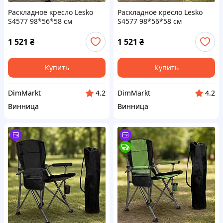
Раскладное кресло Lesko
Раскладное кресло Lesko
S4577 98*56*58 см
S4577 98*56*58 см
туристическое HX-64-1
туристическое HX-64-2
Синий
Зеленый
1 521
₴
1 521
₴
Купить
Купить
DimMarkt
DimMarkt
4.2
4.2
Винница
Винница