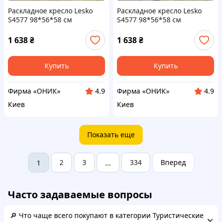
Раскладное кресло Lesko
Раскладное кресло Lesko
S4577 98*56*58 см
S4577 98*56*58 см
туристическое HX-64-2
туристическое HX-64-1
Зеленый
Синий
1 638
₴
1 638
₴
Купить
Купить
Фирма «ОНИК»
Фирма «ОНИК»
4.9
4.9
Киев
Киев
Показать еще
2
3
334
Вперед
1
...
Часто задаваемые вопросы
🔎 Что чаще всего покупают в категории Туристические