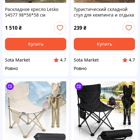
Раскладное кресло Lesko
Туристический складной
S4577 98*56*58 см
стул для кемпинга и отдыха
туристическое HX-64-1
на природе, Черный /
Синий
Портативный стул для
1 510
₴
239
₴
рыбалки / Табуретка для
пикника
Купить
Купить
Sota Market
Sota Market
4.7
4.7
Ровно
Ровно