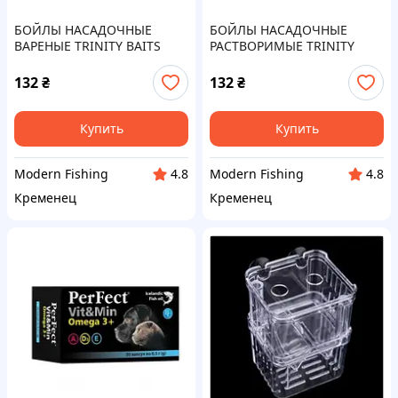
БОЙЛЫ НАСАДОЧНЫЕ
БОЙЛЫ НАСАДОЧНЫЕ
ВАРЕНЫЕ TRINITY BAITS
РАСТВОРИМЫЕ TRINITY
"Strawberry Fish" 14мм 100г
BAITS "Strawberry Fish"
12ММ 100Г
132
₴
132
₴
Купить
Купить
Modern Fishing
Modern Fishing
4.8
4.8
Кременец
Кременец