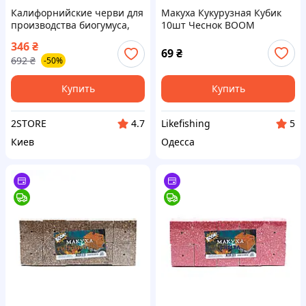
Калифорнийские черви для
Макуха Кукурузная Кубик
производства биогумуса,
10шт Чеснок BOOM
черви для
346
₴
компостирования пищевых
69
₴
692
₴
-50%
отходов
Купить
Купить
2STORE
Likefishing
4.7
5
Киев
Одесса