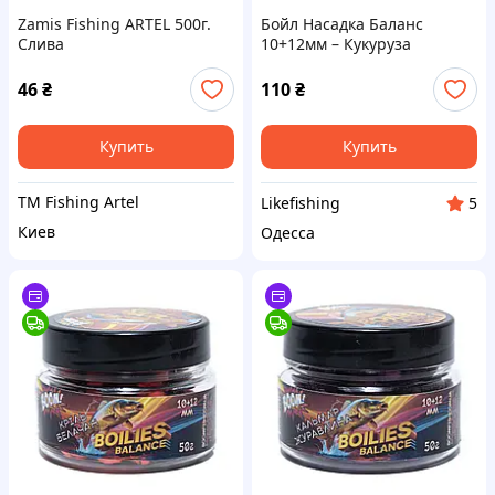
Zamis Fishing ARTEL 500г.
Бойл Насадка Баланс
Слива
10+12мм – Кукуруза
Тигровый Орех Boom Carp
46
₴
110
₴
Купить
Купить
TM Fishing Artel
Likefishing
5
Киев
Одесса