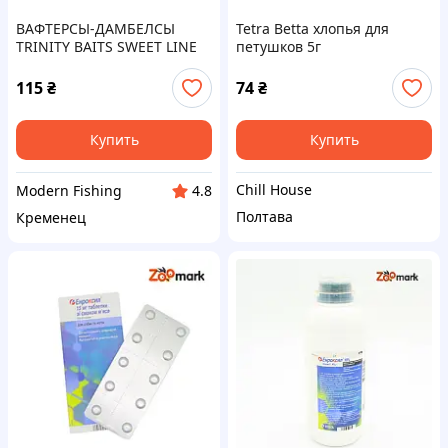
ВАФТЕРСЫ-ДАМБЕЛСЫ
Tetra Betta хлопья для
TRINITY BAITS SWEET LINE
петушков 5г
"ULTRA Crayfish-Corn" 8Х12
ММ
115
₴
74
₴
Купить
Купить
Chill House
Modern Fishing
4.8
Полтава
Кременец