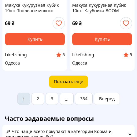
Макуха Кукурузная Кубик
Макуха Кукурузная Кубик
10шт Топленое молоко
10шт Клубника BOOM
BOOM
69
₴
69
₴
Купить
Купить
Likefishing
Likefishing
5
5
Одесса
Одесса
Показать еще
2
3
334
Вперед
1
...
Часто задаваемые вопросы
🔎 Что чаще всего покупают в категории Корма и
прикормки для рыбы?