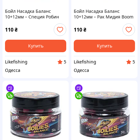
Бойл Насадка Баланс
Бойл Насадка Баланс
10+12мм – Специя Робин
10+12мм – Рак Мидия Boom
Ред Boom Carp
Carp
110
₴
110
₴
Купить
Купить
Likefishing
Likefishing
5
5
Одесса
Одесса