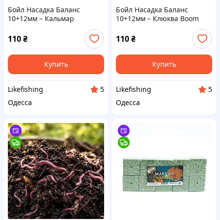
Бойл Насадка Баланс
Бойл Насадка Баланс
10+12мм – Кальмар
10+12мм – Клюква Boom
Осьминог Boom Carp
Carp
110
₴
110
₴
Купить
Купить
Likefishing
Likefishing
5
5
Одесса
Одесса