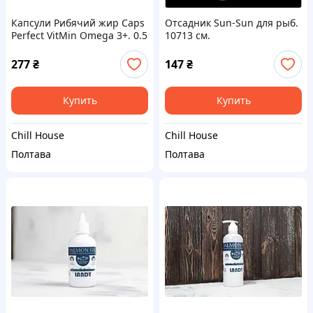
Капсули Рибячий жир Caps
Отсадник Sun-Sun для рыб.
Perfect VitMin Omega 3+. 0.5
10713 см.
г.
277
₴
147
₴
Купить
Купить
Chill House
Chill House
Полтава
Полтава