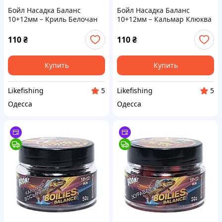
Бойл Насадка Баланс
Бойл Насадка Баланс
10+12мм – Криль Белочан
10+12мм – Кальмар Клюква
Boom Carp
Boom Carp
110
₴
110
₴
Купить
Купить
Likefishing
Likefishing
5
5
Одесса
Одесса