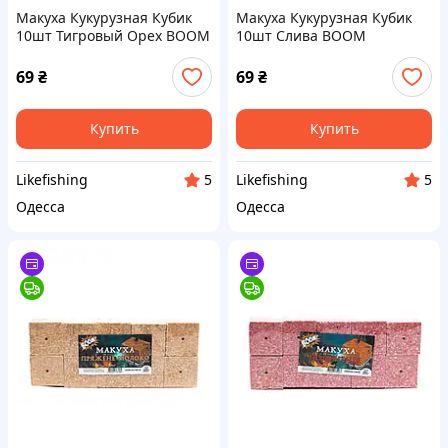
Макуха Кукурузная Кубик
Макуха Кукурузная Кубик
10шт Тигровый Орех BOOM
10шт Слива BOOM
69
₴
69
₴
Купить
Купить
Likefishing
Likefishing
5
5
Одесса
Одесса