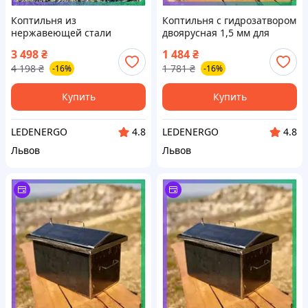
Коптильня из
Коптильня с гидрозатвором
нержавеющей стали
двоярусная 1,5 мм для
большая 2 мм для рыбы
копчения мяса рыбы сала
3 498
₴
1 484
₴
мяса овощей и колбас
овощей и фруктов
4 198
₴
1 781
₴
-16%
-16%
коптильное устройство
SKU_2111-s15
SKU_2166-20l
Купить
Купить
LEDENERGO
LEDENERGO
4.8
4.8
Львов
Львов