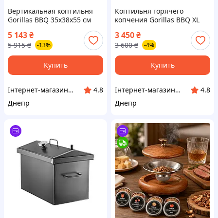
Вертикальная коптильня
Коптильня горячего
Gorillas BBQ 35х38х55 см
копчения Gorillas BBQ XL
Серый (KPT43)
55х35х35 см Серый (KPT2)
5 143
₴
3 450
₴
5 915
₴
3 600
₴
-13%
-4%
Купить
Купить
Інтернет-магазин "Winner"
Інтернет-магазин "Winner"
4.8
4.8
Днепр
Днепр