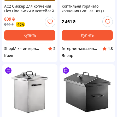
AC2 Смокер для копчения
Коптильня горячего
Flex Line виски и коктейлей
копчения Gorillas BBQ L
Leeseph деревянный набор
52х32х32 см Серый (KPT21)
839
₴
для дымления напитков
2 461
₴
940
₴
-10%
пода DE
Купить
Купить
ShopMix - интернет-магазин сумок и аксессуаров
Інтернет-магазин "Winner"
5
4.8
Киев
Днепр