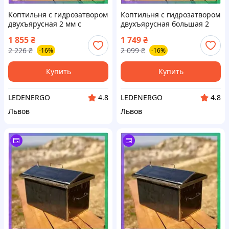
Коптильня с гидрозатвором
Коптильня с гидрозатвором
двухъярусная 2 мм с
двухъярусная большая 2
термометром для копчения
мм для копчения мяса
1 855
₴
1 749
₴
мяса рыбы овощей
рыбы сала овощей фруктов
2 226
₴
2 099
₴
-16%
-16%
SKU_2111-m20t
SKU_2111-b20
Купить
Купить
LEDENERGO
LEDENERGO
4.8
4.8
Львов
Львов