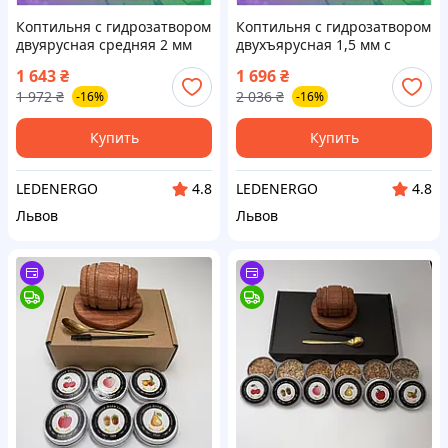
Коптильня с гидрозатвором
Коптильня с гидрозатвором
двуярусная средняя 2 мм
двухъярусная 1,5 мм с
для копчения мяса рыбы
термометром для копчения
1 643
₴
1 696
₴
овощей и фруктов
мяса и рыбы SKU_2111-s15t
1 972
₴
2 036
₴
-16%
-16%
SKU_2111-m20
Купить
Купить
LEDENERGO
LEDENERGO
4.8
4.8
Львов
Львов