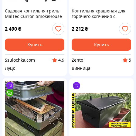
Садовая коптильня-гриль
Коптильня крашеная для
MalTec Curron SmokeHouse
горячего копчения с
GM8000 3в1 с термометром,
гидрозатвором 500х350х210
угольный гриль, мангал,
мм толщина 2 мм
2 490
₴
2 212
₴
коптильня
Купить
Купить
Ssulochka.com
Zento
4.9
5
Луцк
Винница