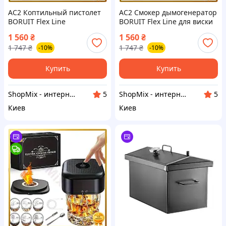
AC2 Коптильный пистолет
AC2 Смокер дымогенератор
BORUIT Flex Line
BORUIT Flex Line для виски
дымогенератор для
и коктейлей холодного
1 560
₴
1 560
₴
холодного копчения мяса
копчения для гурманов и
1 747
₴
1 747
₴
-10%
-10%
рыбы сыра овощей 12. DE
кулин DE
Купить
Купить
ShopMix - интернет-магазин сумок и аксессуаров
ShopMix - интернет-магазин сумок и аксессуаров
5
5
Киев
Киев