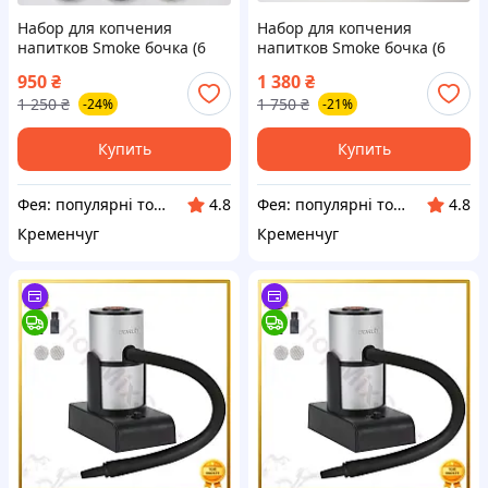
Набор для копчения
Набор для копчения
напитков Smoke бочка (6
напитков Smoke бочка (6
ароматов) для коктейлей и
ароматов) для коктейлей и
950
₴
1 380
₴
виски
виски
1 250
₴
1 750
₴
-24%
-21%
Купить
Купить
Фея: популярні товари в інтернеті
Фея: популярні товари в інтернеті
4.8
4.8
Кременчуг
Кременчуг