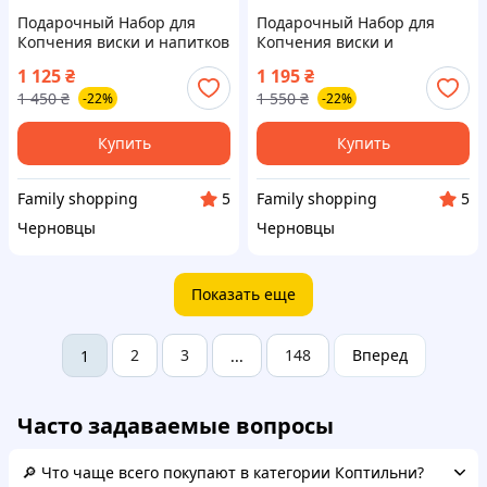
Подарочный Набор для
Подарочный Набор для
Копчения виски и напитков
Копчения виски и
Револьвер Димогенератор
коктейлей Бочка
1 125
₴
1 195
₴
для коктейлей Смокер для
Дымогенератор для
1 450
₴
1 550
₴
-22%
-22%
копчения 4 вкуса
напитков Смокер для
копчения с древесной
щепой 6 вкусов
Купить
Купить
Family shopping
Family shopping
5
5
Черновцы
Черновцы
Показать еще
2
3
148
Вперед
1
...
Часто задаваемые вопросы
🔎 Что чаще всего покупают в категории Коптильни?