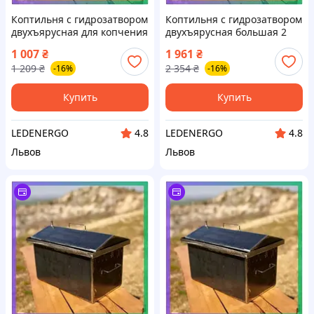
Коптильня с гидрозатвором
Коптильня с гидрозатвором
двухъярусная для копчения
двухъярусная большая 2
мяса рыбы овощей и
мм с термометром для
1 007
₴
1 961
₴
фруктов из стали 1,5-2 мм
копчения мяса рыбы
1 209
₴
2 354
₴
-16%
-16%
SKU_2111
овощей SKU_2111-b20t
Купить
Купить
LEDENERGO
LEDENERGO
4.8
4.8
Львов
Львов