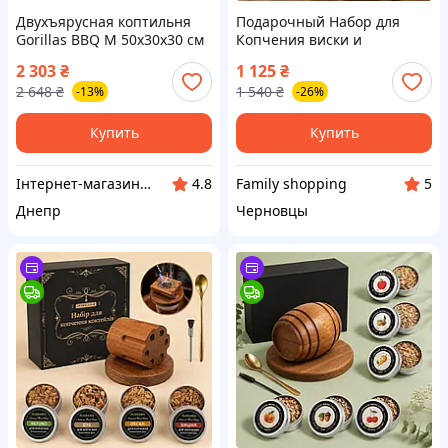
Двухъярусная коптильня
Подарочный Набор для
Gorillas BBQ М 50х30х30 см
Копчения виски и
Серый (KPT1)
коктейлей Димогенератор
2 303
₴
1 125
₴
для напитков Смокер для
2 648
₴
1 540
₴
-13%
-26%
копчения с древесной
треской 4 вкусов
Купить
Купить
Інтернет-магазин "Winner"
Family shopping
4.8
5
Днепр
Черновцы