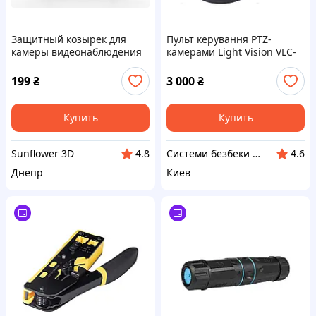
Защитный козырек для
Пульт керування PTZ-
камеры видеонаблюдения
камерами Light Vision VLC-
900KBD (75-00172)
199
₴
3 000
₴
Купить
Купить
Sunflower 3D
Системи безбеки Айгвард
4.8
4.6
Днепр
Киев