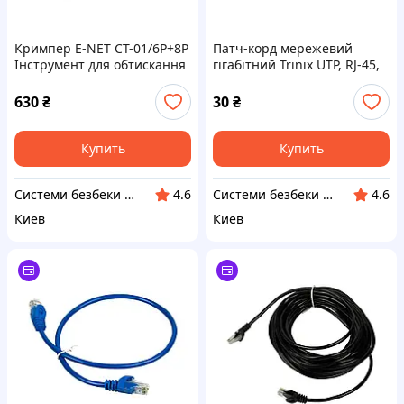
Кримпер E-NET CT-01/6P+8P
Патч-корд мережевий
Інструмент для обтискання
гігабітний Trinix UTP, RJ-45,
конекторів RJ45 прохідного
CAT.5 1.5m Orange (73-
типу (74-00116)
00617)
630
₴
30
₴
Купить
Купить
Системи безбеки Айгвард
Системи безбеки Айгвард
4.6
4.6
Киев
Киев