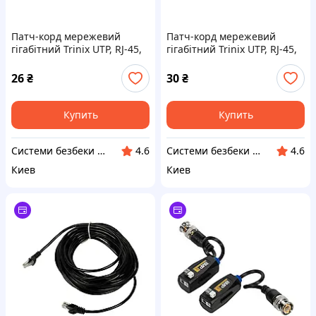
Патч-корд мережевий
Патч-корд мережевий
гігабітний Trinix UTP, RJ-45,
гігабітний Trinix UTP, RJ-45,
CAT.5 1m Orange (73-00613)
CAT.5 1.5m Blue (73-00615)
26
₴
30
₴
Купить
Купить
Системи безбеки Айгвард
Системи безбеки Айгвард
4.6
4.6
Киев
Киев