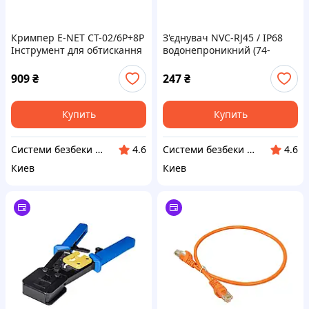
Кримпер E-NET CT-02/6P+8P
З'єднувач NVC-RJ45 / IP68
Інструмент для обтискання
водонепроникний (74-
конекторів RJ45 прохідного
00118)
типу (74-00117)
909
₴
247
₴
Купить
Купить
Системи безбеки Айгвард
Системи безбеки Айгвард
4.6
4.6
Киев
Киев