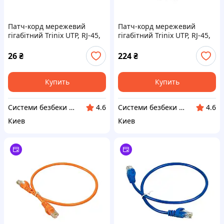
Патч-корд мережевий
Патч-корд мережевий
гігабітний Trinix UTP, RJ-45,
гігабітний Trinix UTP, RJ-45,
CAT.5 1m Blue (73-00611)
CAT.5 20m Black (73-00644)
26
₴
224
₴
Купить
Купить
Системи безбеки Айгвард
Системи безбеки Айгвард
4.6
4.6
Киев
Киев