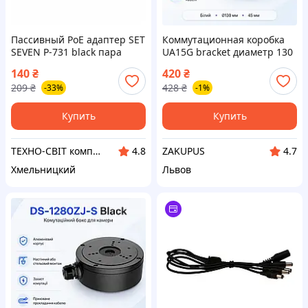
Пассивный PoE адаптер SET
Коммутационная коробка
SEVEN P-731 black пара
UA15G bracket диаметр 130
мм Белый
140
₴
420
₴
209
₴
428
₴
-33%
-1%
Купить
Купить
ТЕХНО-СВІТ компьютерна техніка, мобільні аксесуари, електронна техніка та багато іншого.
ZAKUPUS
4.8
4.7
Хмельницкий
Львов