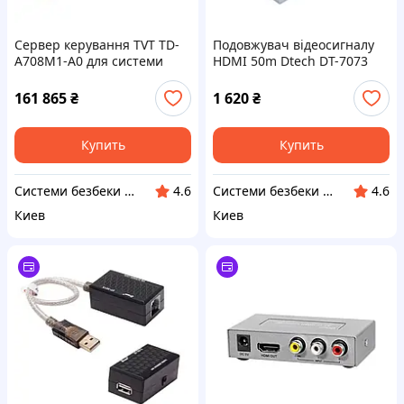
Сервер керування TVT TD-
Подовжувач відеосигналу
A708M1-A0 для системи
HDMI 50m Dtech DT-7073
відеоспостереження (77-
(74-00014)
00393)
161 865
₴
1 620
₴
Купить
Купить
Системи безбеки Айгвард
Системи безбеки Айгвард
4.6
4.6
Киев
Киев