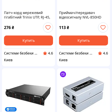
Патч-корд мережевий
Приймач/передавач
гігабітний Trinix UTP, RJ-45,
відеосигналу NVL-850HD
CAT.5 25m Black (73-00648)
(комплект) (74-00074)
276
₴
113
₴
Купить
Купить
Системи безбеки Айгвард
Системи безбеки Айгвард
4.6
4.6
Киев
Киев