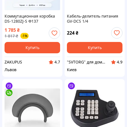
Коммутационная коробка
Кабель-делитель питания
DS-1280ZJ-S Ф137
GV-DCS 1/4
алюминиевый сплав
1 785
₴
нагрузка до 4.5 кг Черный
224
₴
1 817
₴
-1%
Купить
Купить
ZAKUPUS
"SVTORG" для дому та офісу - інтернет магазин
4.7
4.9
Львов
Киев