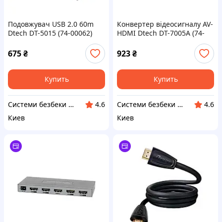
Подовжувач USB 2.0 60m
Конвертер відеосигналу AV-
Dtech DT-5015 (74-00062)
HDMI Dtech DT-7005A (74-
00136)
675
₴
923
₴
Купить
Купить
Системи безбеки Айгвард
Системи безбеки Айгвард
4.6
4.6
Киев
Киев