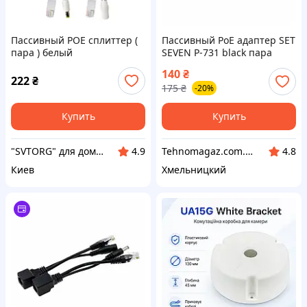
Пассивный POE сплиттер (
Пассивный PoE адаптер SET
пара ) белый
SEVEN P-731 black пара
140
₴
222
₴
175
₴
-20%
Купить
Купить
"SVTORG" для дому та офісу - інтернет магазин
Tehnomagaz.com.ua - это передовой интернет-магазин, специализирующийся на продаже техники
4.9
4.8
Киев
Хмельницкий