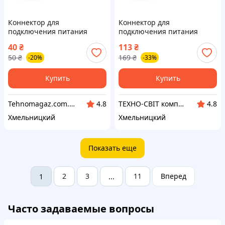
Коннектор для
Коннектор для
подключения питания
подключения питания
МАМА с клеммной
МАМА с клеммной
40
₴
113
₴
колодочкой
колодочкой
50
₴
169
₴
-20%
-33%
Купить
Купить
Tehnomagaz.com.ua - это передовой интернет-магазин, специализирующийся на продаже техники
ТЕХНО-СВІТ компьютерна техніка, мобільні аксесуари, електронна техніка та багато іншого.
4.8
4.8
Хмельницкий
Хмельницкий
Показать еще
2
3
11
Вперед
1
...
Часто задаваемые вопросы