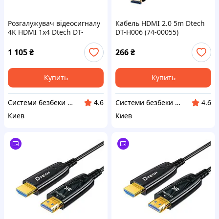
Розгалужувач відеосигналу
Кабель HDMI 2.0 5m Dtech
4K HDMI 1x4 Dtech DT-
DT-H006 (74-00055)
7144A(MS) (74-00125)
1 105
₴
266
₴
Купить
Купить
Системи безбеки Айгвард
Системи безбеки Айгвард
4.6
4.6
Киев
Киев