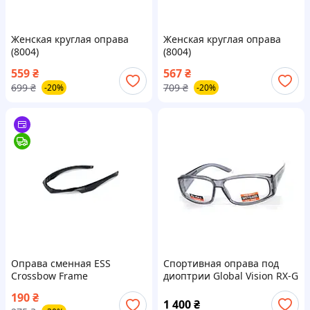
Женская круглая оправа
Женская круглая оправа
(8004)
(8004)
559
₴
567
₴
699
₴
709
₴
-20%
-20%
Оправа сменная ESS
Спортивная оправа под
Crossbow Frame
диоптрии Global Vision RX-G
(rx-able) (clear) прозрачные
190
₴
1 400
₴