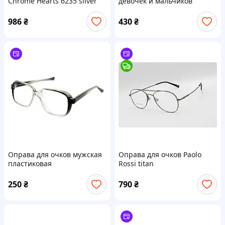
Chrome Hearts 6235 silver
девочек и мальчиков
пластиковая
прямоугольная черная
986
₴
430
₴
FANTASY JUNIOR BL1022 C9
Оправа для очков мужская
Оправа для очков Paolo
пластиковая
Rossi titan
прямоугольная 868
250
₴
790
₴