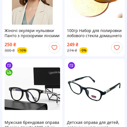
Жіночі окуляри нульовки
100гр Набор для полировки
Панто з прозорими лінзами
лобового стекла домашнего
без діоптрій Honey Fashion
стекла оптики линз
250
₴
249
₴
Accessories чорний (4-154)
объективовоксид церия
300
₴
274
₴
-16%
-9%
+круг
Мужская брендовая оправа
Детская оправа для детей,