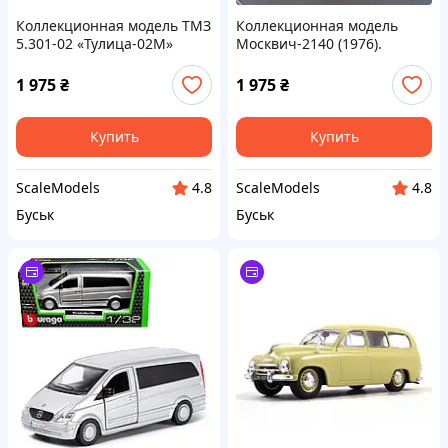
Коллекционная модель ТМЗ
Коллекционная модель
5.301-02 «Тулица-02М»
Москвич-2140 (1976).
(1979). Наши мотоциклы.
Kultowe Auta PRL-u.
Масштаб 1:24
Масштаб 1:43
1 975
₴
1 975
₴
Купить
Купить
ScaleModels
ScaleModels
4.8
4.8
Буськ
Буськ