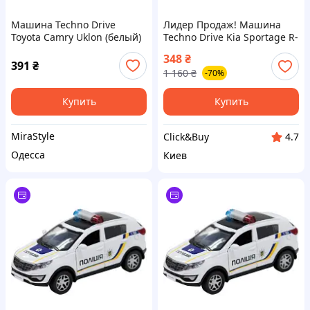
Машина Techno Drive
Лидер Продаж! Машина
Toyota Camry Uklon (белый)
Techno Drive Kia Sportage R-
(250291)
Полиция (250293) - КлікБай
348
₴
391
₴
1 160
₴
-70%
Купить
Купить
MiraStyle
Click&Buy
4.7
Одесса
Киев