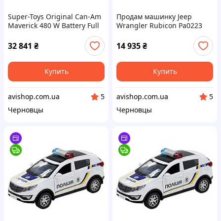
Super-Toys Original Can-Am
Продам машинку Jeep
Maverick 480 W Battery Full
Wrangler Rubicon Pa0223
Equipment Scale 1:4 /Dk-
(PA0223ZI)
Ca001
32 841
₴
14 935
₴
Купить
Купить
avishop.com.ua
avishop.com.ua
5
5
Черновцы
Черновцы