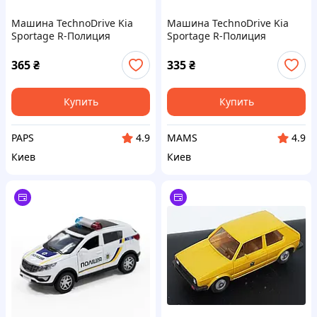
Машина TechnoDrive Kia
Машина TechnoDrive Kia
Sportage R-Полиция
Sportage R-Полиция
(250293) v
(250293) (g74253)
365
₴
335
₴
Купить
Купить
PAPS
MAMS
4.9
4.9
Киев
Киев