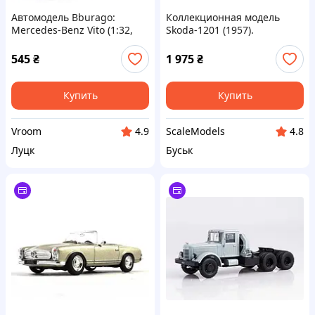
Автомодель Bburago:
Коллекционная модель
Mercedes-Benz Vito (1:32,
Skoda-1201 (1957).
серебристый) — 18-43028
Автолегенды. Масштаб 1:43
545
₴
1 975
₴
Купить
Купить
Vroom
ScaleModels
4.9
4.8
Луцк
Буськ