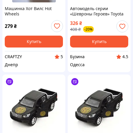
Машинка Хот Вилс Hot
Автомодель серии
Wheels
«Шевроны Героев» Toyota
Hilux «Спартан»
326
₴
TechnoDrive KM6118 buzyna
279
₴
408
₴
-20%
Купить
Купить
CRAFTZY
Бузина
5
4.5
Днепр
Одесса