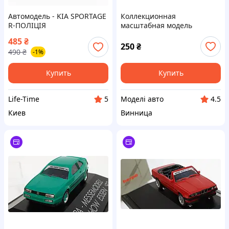
Автомодель - KIA SPORTAGE
Коллекционная
R-ПОЛІЦІЯ
масштабная модель
Volkswagen Golf 1 Wiking.
485
₴
250
₴
490
₴
-1%
Купить
Купить
Life-Time
Моделі авто
5
4.5
Киев
Винница