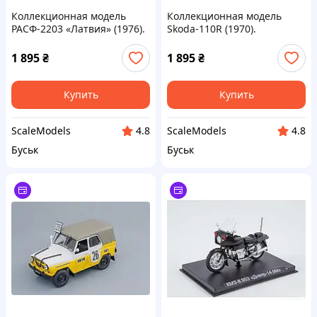
Коллекционная модель
Коллекционная модель
РАСФ-2203 «Латвия» (1976).
Skoda-110R (1970).
Kultowe Auta PRL-u.
Автолегенды. Масштаб 1:43
Масштаб 1:43
1 895
₴
1 895
₴
Купить
Купить
ScaleModels
ScaleModels
4.8
4.8
Буськ
Буськ