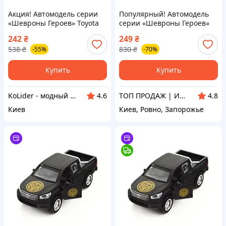
Акция! Автомодель серии
Популярный! Автомодель
«Шевроны Героев» Toyota
серии «Шевроны Героев»
Hilux «Спартан»
Toyota Hilux «Спартан»
242
₴
249
₴
TechnoDrive KM6118 - По
TechnoDrive KM6118 -
538
₴
830
₴
-55%
-70%
лучшей цене!
Лучшее качество только на
Nukleon.com.ua
Купить
Купить
KoLider - модный магазин
ТОП ПРОДАЖ | Интернет-супермаркет «NUKLEON»
4.6
4.8
Киев
Киев, Ровно, Запорожье