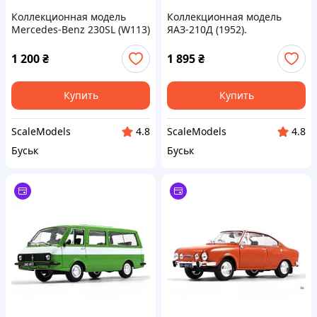
Коллекционная модель
Коллекционная модель
Mercedes-Benz 230SL (W113)
ЯАЗ-210Д (1952).
(1963). Автолегенды мира.
Автолегенды. Грузовики.
Масштаб 1:43
Масштаб 1:43
1 200
₴
1 895
₴
Купить
Купить
ScaleModels
ScaleModels
4.8
4.8
Буськ
Буськ