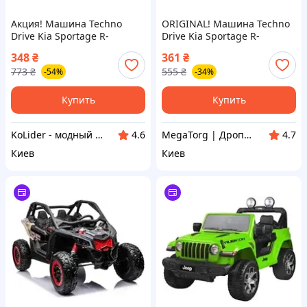
Акция! Машина Techno
ORIGINAL! Машина Techno
Drive Kia Sportage R-
Drive Kia Sportage R-
Полиция (250293) - По
Полиция (250293) -
348
₴
361
₴
лучшей цене!
Качество! Гарантия!
773
₴
555
₴
-54%
-34%
MegaTorg.com.ua
Купить
Купить
KoLider - модный магазин
MegaTorg | Дропшиппинг и Опт
4.6
4.7
Киев
Киев