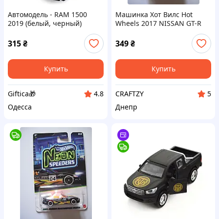
Автомодель - RAM 1500
Машинка Хот Вилс Hot
2019 (белый, черный)
Wheels 2017 NISSAN GT-R
(R35)
315
₴
349
₴
Купить
Купить
Giftica🎁
CRAFTZY
4.8
5
Одесса
Днепр