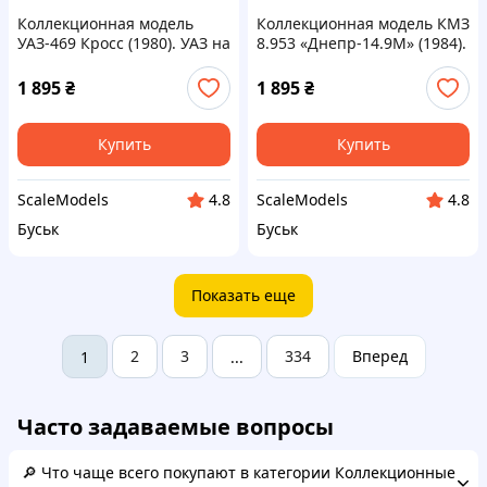
Коллекционная модель
Коллекционная модель КМЗ
УАЗ-469 Кросс (1980). УАЗ на
8.953 «Днепр-14.9М» (1984).
службе. Масштаб 1:43
Наши мотоциклы. Масштаб
1:24
1 895
₴
1 895
₴
Купить
Купить
ScaleModels
ScaleModels
4.8
4.8
Буськ
Буськ
Показать еще
2
3
334
Вперед
1
...
Часто задаваемые вопросы
🔎 Что чаще всего покупают в категории Коллекционные