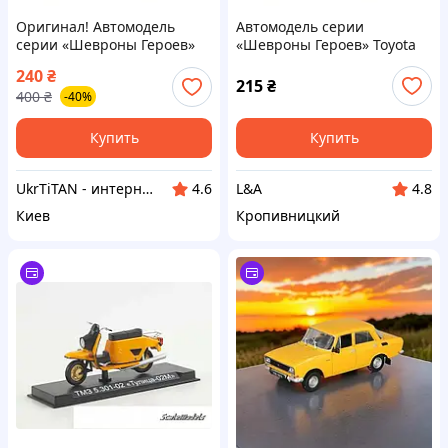
Оригинал! Автомодель
Автомодель серии
серии «Шевроны Героев»
«Шевроны Героев» Toyota
Toyota Hilux «Спартан»
Hilux «Спартан»
240
₴
TechnoDrive KM6118 -
TechnoDrive KM6118
215
₴
400
₴
-40%
Высшее качество!
Купить
Купить
UkrTiTAN - интернет-магазин электроники и компьютерной техники
L&A
4.6
4.8
Киев
Кропивницкий