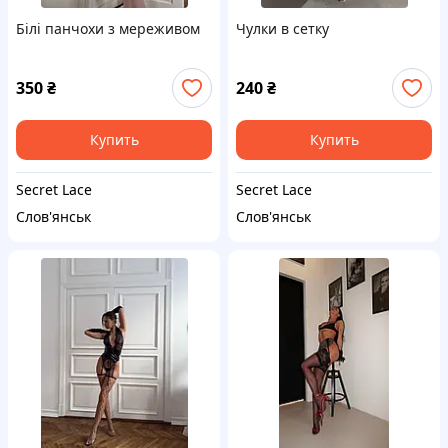
Білі панчохи з мереживом
Чулки в сетку
350
₴
240
₴
Купить
Купить
Secret Lace
Secret Lace
Слов'янськ
Слов'янськ