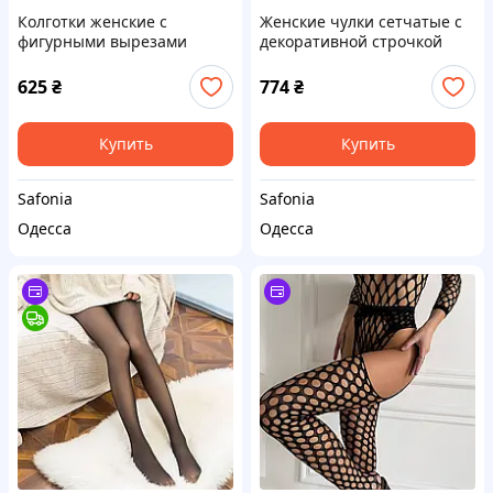
Колготки женские с
Женские чулки сетчатые с
фигурными вырезами
декоративной строчкой
стрейч сетка высокой
эластичные стильные SF
посадки SF 0210
0210
625
₴
774
₴
Купить
Купить
Safonia
Safonia
Одесса
Одесса