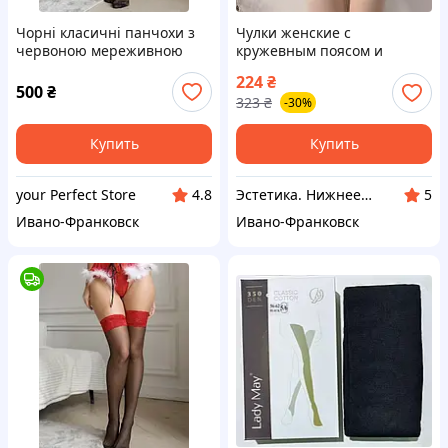
Чорні класичні панчохи з
Чулки женские с
червоною мереживною
кружевным поясом и
резинкою
подтяжками высокие
224
₴
капроновые чулки белые
500
₴
323
₴
-30%
красивые женские чулки
Купить
Купить
your Perfect Store
Эстетика. Нижнее белье.
4.8
5
Ивано-Франковск
Ивано-Франковск