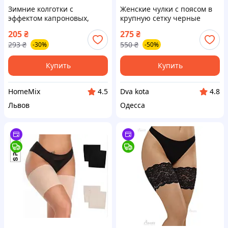
Зимние колготки с
Женские чулки с поясом в
эффектом капроновых,
крупную сетку черные
Размер 54-60 / Женские
сексуальные для особых
205
₴
275
₴
колготы на флисе /
случаев высокие для секса
293
₴
550
₴
-30%
-50%
Колготки с эффектом голых
ног
Купить
Купить
HomeMix
Dva kota
4.5
4.8
Львов
Одесса