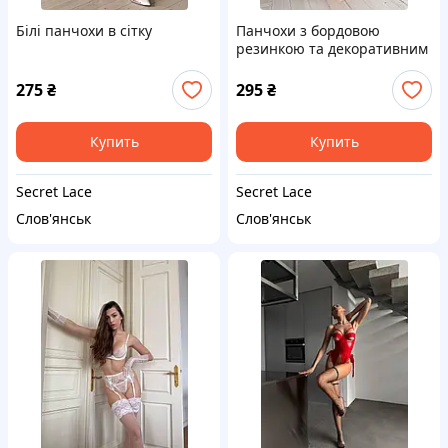
Білі панчохи в сітку
Панчохи з бордовою
резинкою та декоративним
швом ззаду
275
₴
295
₴
Купить
Купить
Secret Lace
Secret Lace
Слов'янськ
Слов'янськ