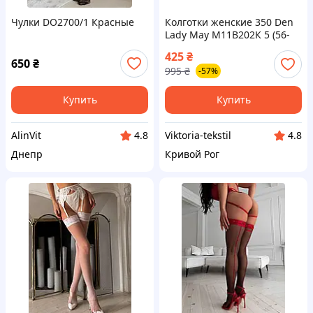
Чулки DO2700/1 Красные
Колготки женские 350 Den
Lady May М11В202К 5 (56-
62)(р) черный 840
425
₴
650
₴
995
₴
-57%
Купить
Купить
AlinVit
Viktoria-tekstil
4.8
4.8
Днепр
Кривой Рог