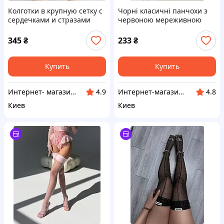
Колготки в крупную сетку с
Чорні класичні панчохи з
сердечками и стразами
червоною мереживною
Белый
резинкою
345
₴
233
₴
Купить
Купить
Интернет- магазин "Beauty"
Интернет-магазин модной женской одежды KARDIGAN
4.9
4.8
Киев
Киев