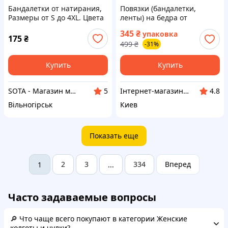
Бандалетки от натирания,
Повязки (бандалетки,
Размеры от S до 4XL. Цвета
ленты) на бедра от
- Черный и Бежевый
натирания внутренней
345
₴
упаковка
стороны Annes
175
₴
499
₴
-31%
Купить
Купить
SOTA - Магазин мобільних аксесуарів
Інтернет-магазин "Carmen"
5
4.8
Вільногірськ
Киев
Показать еще
2
3
334
Вперед
1
...
Часто задаваемые вопросы
🔎 Что чаще всего покупают в категории Женские
колготы и чулки?