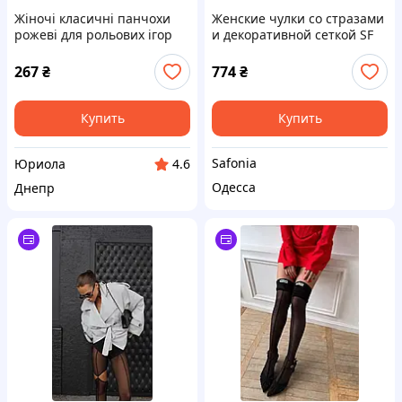
Жіночі класичні панчохи
Женские чулки со стразами
рожеві для рольових ігор
и декоративной сеткой SF
0210
267
₴
774
₴
Купить
Купить
Safonia
Юриола
4.6
Одесса
Днепр