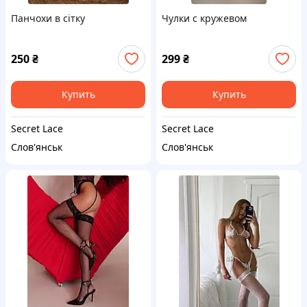
Панчохи в сітку
Чулки с кружевом
250
₴
299
₴
Купить
Купить
Secret Lace
Secret Lace
Слов'янськ
Слов'янськ