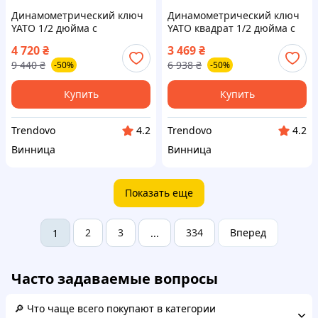
Динамометрический ключ
Динамометрический ключ
YATO 1/2 дюйма с
YATO квадрат 1/2 дюйма с
диапазоном 10-60 Нм и
диапазоном 10-60 Нм и
4 720
₴
3 469
₴
длиной 260-385 мм для
длиной 378-400 мм для
9 440
₴
6 938
₴
-50%
-50%
точного затягивания
точной настройки
Купить
Купить
Trendovo
Trendovo
4.2
4.2
Винница
Винница
Показать еще
2
3
334
Вперед
1
...
Часто задаваемые вопросы
🔎 Что чаще всего покупают в категории