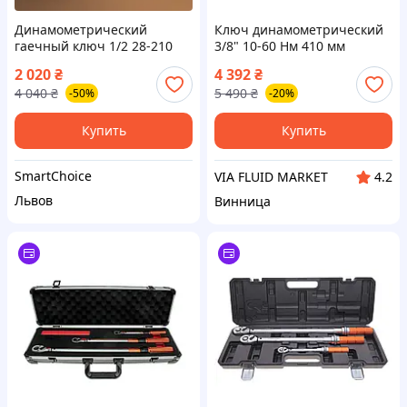
Динамометрический
Ключ динамометрический
гаечный ключ 1/2 28-210
3/8" 10-60 Нм 410 мм
Нм, Ключ
2 020
₴
4 392
₴
динамометрический
4 040
₴
5 490
₴
-50%
-20%
щелчковый,
Динамометрический ключ
насадка, ZLT
Купить
Купить
SmartChoice
VIA FLUID MARKET
4.2
Львов
Винница