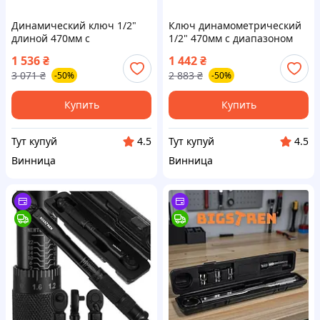
Динамический ключ 1/2"
Ключ динамометрический
длиной 470мм с
1/2" 470мм с диапазоном
диапазоном 40-210 Нм и
40-210 Нм в кейсе ST-00124
1 536
₴
1 442
₴
комплектом головок в кейсе
для надежной работы
3 071
₴
2 883
₴
-50%
-50%
3 шт
Купить
Купить
Тут купуй
Тут купуй
4.5
4.5
Винница
Винница