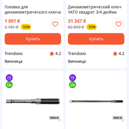
Головка для
Динамометрический ключ
динамометрического ключа
YATO квадрат 3/4 дюйма
YATO 9-12 мм квадрат 3 8
диапазон 200-1000 Нм
1 091
₴
31 347
₴
дюйма для точного
длина 1030-1050 мм
2 181
₴
62 693
₴
-50%
-50%
затягивания
Купить
Купить
Trendovo
Trendovo
4.2
4.2
Винница
Винница