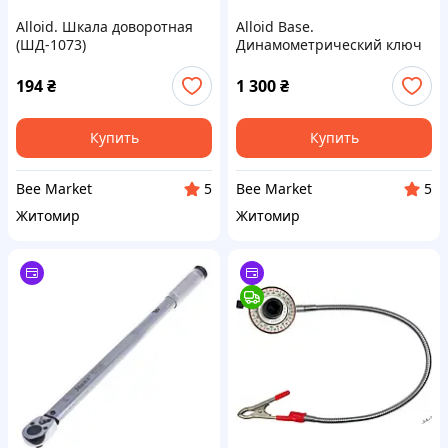
Alloid. Шкала доворотная
Alloid Base.
(ШД-1073)
Динамометрический ключ
1/2"DR 28-210HM
194
₴
1 300
₴
Купить
Купить
Bee Market
Bee Market
5
5
Житомир
Житомир