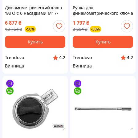
Динамометрический ключ
Ручка для
YATO с 6 насадками M17-
динамометрического ключа
M29, диапазон 10-100 Нм
YATO 9-12 мм с диапазоном
6 877
₴
1 797
₴
для установки
6-30 Нм длина 280-300 мм
13 754
₴
3 594
₴
-50%
-50%
кондиционеров
без насадки
Купить
Купить
Trendovo
Trendovo
4.2
4.2
Винница
Винница