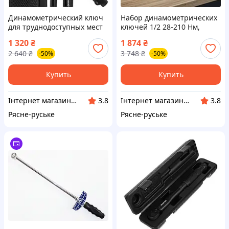
Динамометрический ключ
Набор динамометрических
для труднодоступных мест
ключей 1/2 28-210 Нм,
1/4 2-24 Nm, Затяжка гбц
Динамометрический ключ
1 320
₴
1 874
₴
динамометрическим
для зубчатого ремня чпу,
2 640
₴
3 748
₴
-50%
-50%
ключом, ITR
ITR
Купить
Купить
Інтернет магазин Єнот
Інтернет магазин Єнот
3.8
3.8
Рясне-руське
Рясне-руське