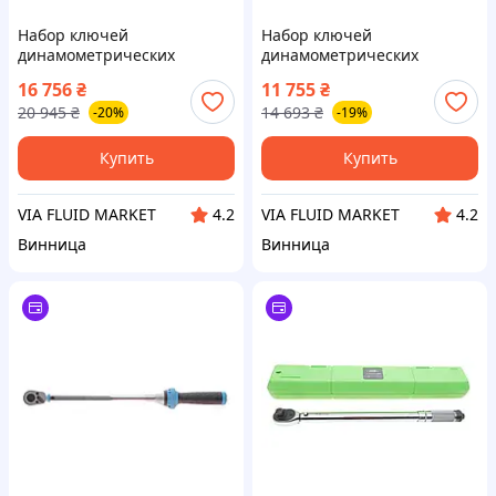
Набор ключей
Набор ключей
динамометрических
динамометрических
1/4"-3/8"-1/2" 3 ед.
1/4"-3/8"-1/2" 3 ед.
16 756
₴
11 755
₴
20 945
₴
14 693
₴
-20%
-19%
Купить
Купить
VIA FLUID MARKET
VIA FLUID MARKET
4.2
4.2
Винница
Винница