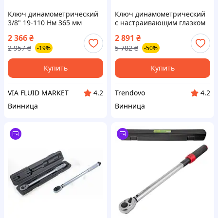
Ключ динамометрический
Ключ динамометрический
3/8" 19-110 Нм 365 мм
с настраивающим глазком
YATO : квадрат 1/4", F=2- 26
2 366
₴
2 891
₴
Нм, L=250 мм [10]
2 957
₴
5 782
₴
-19%
-50%
Купить
Купить
VIA FLUID MARKET
Trendovo
4.2
4.2
Винница
Винница