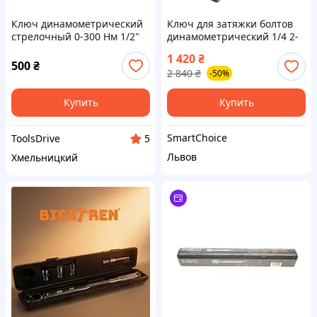
Ключ динамометрический
Ключ для затяжки болтов
стрелочный 0-300 Нм 1/2"
динамометрический 1/4 2-
SATRA S-T300W
24 Nm, Большой
1 420
₴
динамометрический ключ,
500
₴
2 840
₴
-50%
ZLT
Купить
Купить
SmartChoice
ToolsDrive
5
Львов
Хмельницкий