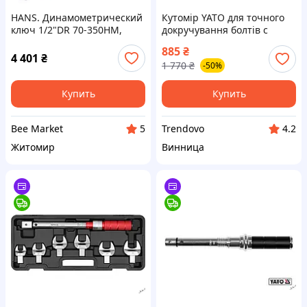
HANS. Динамометрический
Кутомір YATO для точного
ключ 1/2"DR 70-350HM,
докручування болтів с
630мм, 2400гр. (4171Nm)
динамометрическим
885
₴
ключом 1/2" шкала 0-360°
4 401
₴
1 770
₴
-50%
длина 50 см
Купить
Купить
Bee Market
Trendovo
5
4.2
Житомир
Винница