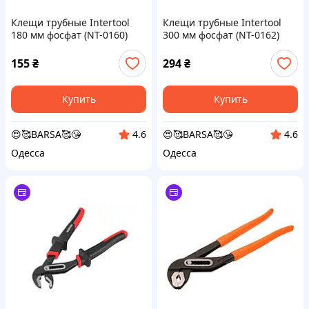
Клещи трубные Intertool
Клещи трубные Intertool
180 мм фосфат (NT-0160)
300 мм фосфат (NT-0162)
155
₴
294
₴
Купить
Купить
😍🥰BARSA🥰😘
😍🥰BARSA🥰😘
4.6
4.6
Одесса
Одесса