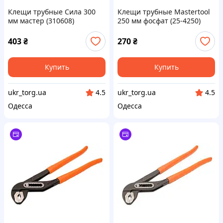
Клещи трубные Сила 300
Клещи трубные Mastertool
мм мастер (310608)
250 мм фосфат (25-4250)
403
₴
270
₴
Купить
Купить
ukr_torg.ua
ukr_torg.ua
4.5
4.5
Одесса
Одесса