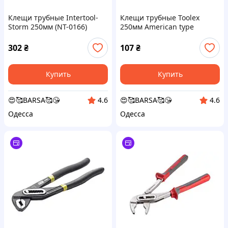
Клещи трубные Intertool-
Клещи трубные Toolex
Storm 250мм (NT-0166)
250мм American type
(59810)
302
₴
107
₴
Купить
Купить
😍🥰BARSA🥰😘
😍🥰BARSA🥰😘
4.6
4.6
Одесса
Одесса