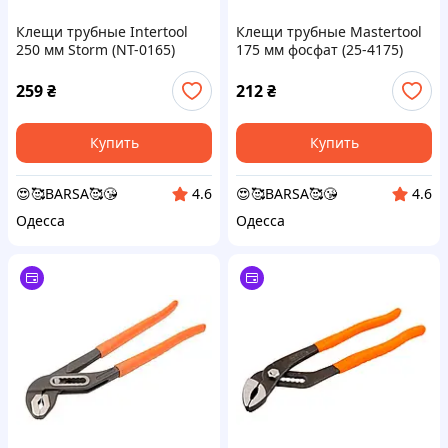
Клещи трубные Intertool
Клещи трубные Mastertool
250 мм Storm (NT-0165)
175 мм фосфат (25-4175)
259
₴
212
₴
Купить
Купить
😍🥰BARSA🥰😘
😍🥰BARSA🥰😘
4.6
4.6
Одесса
Одесса