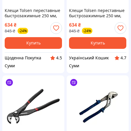
Клещи Tolsen переставные
Клещи Tolsen переставные
быстрозажимные 250 мм,
быстрозажимные 250 мм,
захват 34 мм (10329)
захват 34 мм (10329)
634
₴
634
₴
845
₴
845
₴
-24%
-24%
Купить
Купить
Щоденна Покупка
Український Кошик
4.5
4.7
Суми
Суми