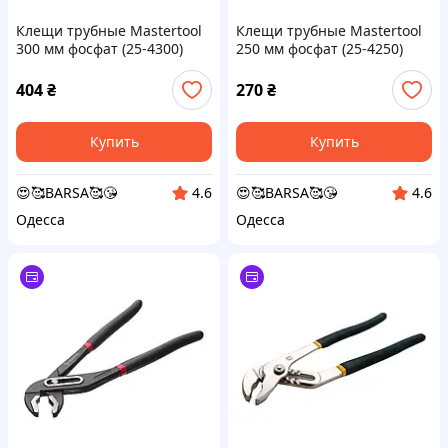
Клещи трубные Mastertool
Клещи трубные Mastertool
300 мм фосфат (25-4300)
250 мм фосфат (25-4250)
404
₴
270
₴
Купить
Купить
😍🥰BARSA🥰😘
😍🥰BARSA🥰😘
4.6
4.6
Одесса
Одесса