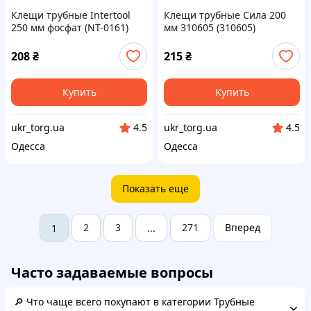
Клещи трубные Intertool
Клещи трубные Сила 200
250 мм фосфат (NT-0161)
мм 310605 (310605)
208
₴
215
₴
Купить
Купить
ukr_torg.ua
ukr_torg.ua
4.5
4.5
Одесса
Одесса
Показать еще
2
3
271
Вперед
1
...
Часто задаваемые вопросы
🔎 Что чаще всего покупают в категории Трубные