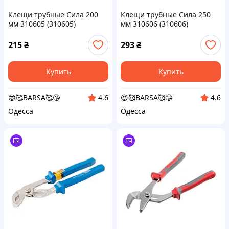
Клещи трубные Сила 200
Клещи трубные Сила 250
мм 310605 (310605)
мм 310606 (310606)
215
₴
293
₴
Купить
Купить
😍🥰BARSA🥰😘
😍🥰BARSA🥰😘
4.6
4.6
Одесса
Одесса