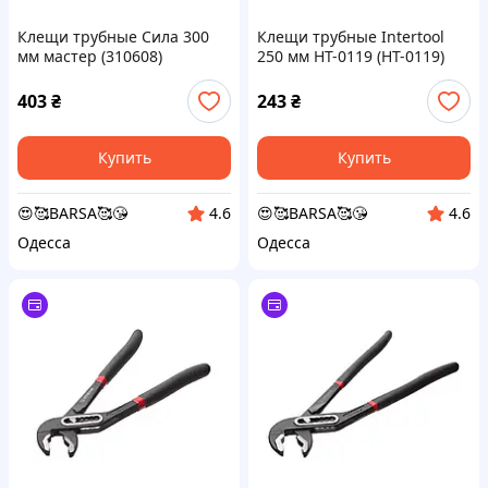
Клещи трубные Сила 300
Клещи трубные Intertool
мм мастер (310608)
250 мм HT-0119 (HT-0119)
403
₴
243
₴
Купить
Купить
😍🥰BARSA🥰😘
😍🥰BARSA🥰😘
4.6
4.6
Одесса
Одесса