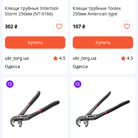
Клещи трубные Intertool-
Клещи трубные Toolex
Storm 250мм (NT-0166)
250мм American type
(59810)
302
₴
107
₴
Купить
Купить
ukr_torg.ua
ukr_torg.ua
4.5
4.5
Одесса
Одесса