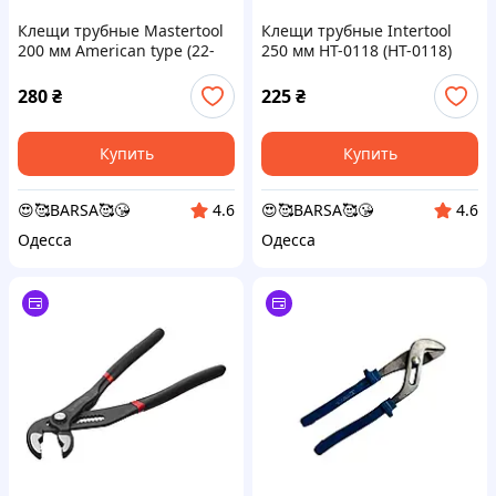
Клещи трубные Mastertool
Клещи трубные Intertool
200 мм American type (22-
250 мм HT-0118 (HT-0118)
4200)
280
₴
225
₴
Купить
Купить
😍🥰BARSA🥰😘
😍🥰BARSA🥰😘
4.6
4.6
Одесса
Одесса