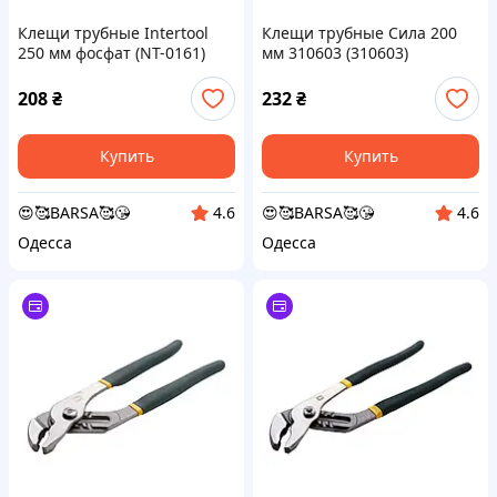
Клещи трубные Intertool
Клещи трубные Сила 200
250 мм фосфат (NT-0161)
мм 310603 (310603)
208
₴
232
₴
Купить
Купить
😍🥰BARSA🥰😘
😍🥰BARSA🥰😘
4.6
4.6
Одесса
Одесса