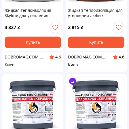
Жидкая теплоизоляция
Жидкая теплоизоляция для
Skyline для утепления
утепления любых
любых поверхностей
поверхностей Skyline
Теплокраска Серый 20 л
Теплофарба Керамічна
4 827
₴
2 815
₴
Коричневый 10л
Купить
Купить
DOBROMAG.COM.UA - ДОБРОМАГ
DOBROMAG.COM.UA - ДОБРОМАГ
4.6
4.6
Киев
Киев