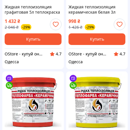
Жидкая теплоизоляция
Жидкая теплоизоляция
графитовая 5л теплокраска
керамическая белая 3л
керамическая для
утеплитель для стен труб
1 432
₴
998
₴
утепления поверхностей
металла бетона краска
2 046
₴
1 426
₴
-29%
-29%
энергосберегающая
теплоизоляция
Купить
Купить
OStore - купуй онлайн!
OStore - купуй онлайн!
4.7
4.7
Одесса
Одесса