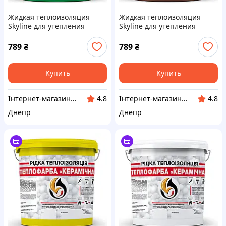
Жидкая теплоизоляция
Жидкая теплоизоляция
Skyline для утепления
Skyline для утепления
любых поверхностей
любых поверхностей
Теплокраска Зеленый 3 л
Теплокраска Коричневый 3
789
₴
789
₴
л
Купить
Купить
Інтернет-магазин "Winner"
Інтернет-магазин "Winner"
4.8
4.8
Днепр
Днепр