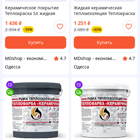
Керамическое покрытие
Жидкая керамическая
Теплокраска 5л жидкая
теплоизоляция Теплокраска
теплоизоляция для фасадов
5л краска для утепления
1 436
₴
1 251
₴
зданий стен и
фасадов стен труб
2 394
₴
2 085
₴
-39%
-40%
трубопроводов МШоп1
антикоррозийная МШоп1
Купить
Купить
MDshop - економія поруч
MDshop - економія поруч
4.7
4.7
Одесса
Одесса