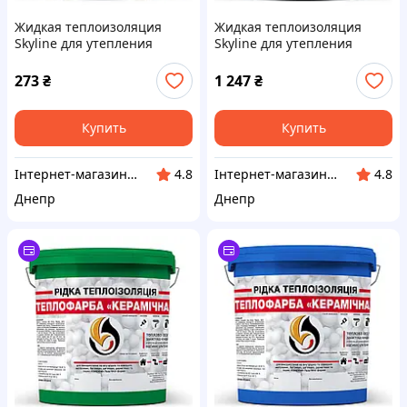
Жидкая теплоизоляция
Жидкая теплоизоляция
Skyline для утепления
Skyline для утепления
любых поверхностей
любых поверхностей
Теплокраска Коричневый 1
Теплокраска Серый 5 л
273
₴
1 247
₴
л
Купить
Купить
Інтернет-магазин "Winner"
Інтернет-магазин "Winner"
4.8
4.8
Днепр
Днепр