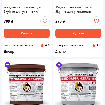
Жидкая теплоизоляция
Жидкая теплоизоляция
Skyline для утепления
Skyline для утепления
любых поверхностей
любых поверхностей
Теплокраска Черный 3 л
Теплокраска Желтый 1 л
789
₴
273
₴
Купить
Купить
Інтернет-магазин "Winner"
Інтернет-магазин "Winner"
4.8
4.8
Днепр
Днепр