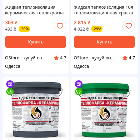
Жидкая теплоизоляция
Жидкая теплоизоляция 10л
керамическая теплокраска
теплоизоляционная краска
для утепления
мастика для утепления
303
₴
2 815
₴
поверхностей
поверхностей
433
₴
4 022
₴
-30%
-29%
термоизоляционное
энергосберегающее
покрытие 1л
Купить
Купить
OStore - купуй онлайн!
OStore - купуй онлайн!
4.7
4.7
Одесса
Одесса