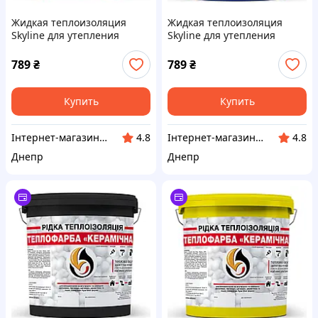
Жидкая теплоизоляция
Жидкая теплоизоляция
Skyline для утепления
Skyline для утепления
любых поверхностей
любых поверхностей
Теплокраска Красный 3 л
Теплокраска Синий 3 л
789
₴
789
₴
Купить
Купить
Інтернет-магазин "Winner"
Інтернет-магазин "Winner"
4.8
4.8
Днепр
Днепр