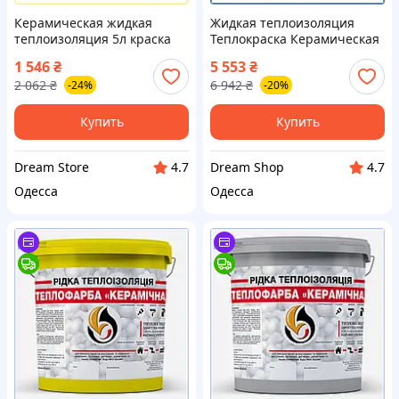
Керамическая жидкая
Жидкая теплоизоляция
теплоизоляция 5л краска
Теплокраска Керамическая
для утепления фасадов
Графитовая 20 л для
1 546
₴
5 553
₴
стен и труб
термоизоляции
2 062
₴
6 942
₴
-24%
-20%
теплоизоляционный
поверхностей и утепления
материал стор1
шоп1
Купить
Купить
Dream Store
Dream Shop
4.7
4.7
Одесса
Одесса