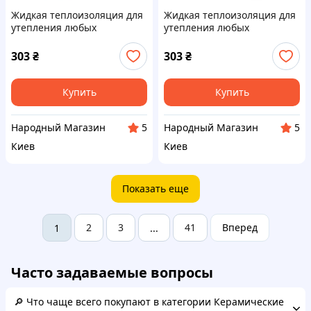
Жидкая теплоизоляция для
Жидкая теплоизоляция для
утепления любых
утепления любых
поверхностей Теплокраска
поверхностей Теплокраска
Керамическая ГРАФИТОВАЯ
Керамическая ЗЕЛЕНАЯ 1л
303
₴
303
₴
1л
Купить
Купить
Народный Магазин
Народный Магазин
5
5
Киев
Киев
Показать еще
2
3
41
Вперед
1
...
Часто задаваемые вопросы
🔎 Что чаще всего покупают в категории Керамические