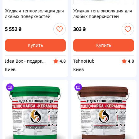
Жидкая теплоизоляция для
Жидкая теплоизоляция для
любых поверхностей
любых поверхностей
Skyline Теплокраска
Skyline Теплокраска
Керамическая Графит 20 л
Керамическая Графит 1 л
5 552
₴
303
₴
(281319046, X9018M773
(2813089432, X901P8769
Купить
Купить
Idea Box - подарки для всей семьи
TehnoHub
4.8
4.8
Киев
Киев