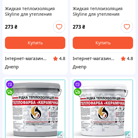
Жидкая теплоизоляция
Жидкая теплоизоляция
Skyline для утепления
Skyline для утепления
любых поверхностей
любых поверхностей
Теплокраска Черный 1 л
Теплокраска Красный 1 л
273
₴
273
₴
Купить
Купить
Інтернет-магазин "Winner"
Інтернет-магазин "Winner"
4.8
4.8
Днепр
Днепр