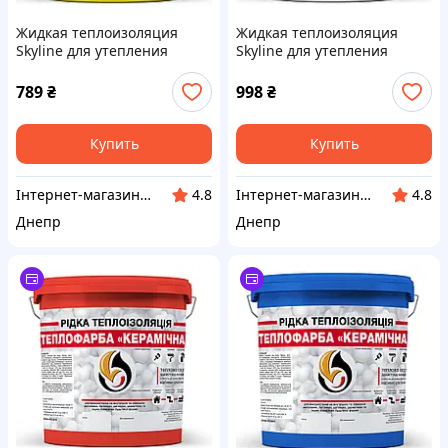
Жидкая теплоизоляция
Жидкая теплоизоляция
Skyline для утепления
Skyline для утепления
любых поверхностей
любых поверхностей
Теплокраска Желтый 3 л
Теплокраска Белый 3 л
789
₴
998
₴
Купить
Купить
Інтернет-магазин "Winner"
Інтернет-магазин "Winner"
4.8
4.8
Днепр
Днепр