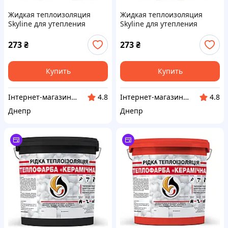
Жидкая теплоизоляция
Жидкая теплоизоляция
Skyline для утепления
Skyline для утепления
любых поверхностей
любых поверхностей
Теплокраска Зеленый 1 л
Теплокраска Синий 1 л
273
₴
273
₴
Купить
Купить
Інтернет-магазин "Winner"
Інтернет-магазин "Winner"
4.8
4.8
Днепр
Днепр