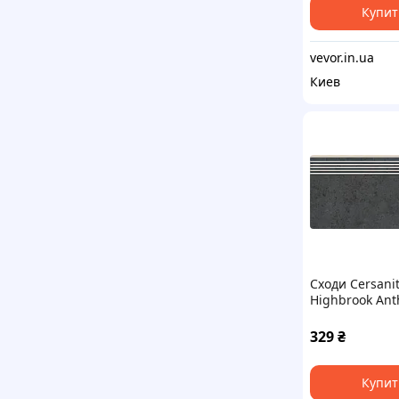
Купит
vevor.in.ua
Киев
Сходи Cersani
Highbrook Ant
Steptread 298
329
₴
Купит