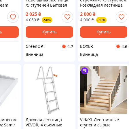
tream
/5 ступеней Бытовая
Розкладная лестница
лестница 37×26см
Лестницы для дома
2 025
₴
2 000
₴
Лестница переносная
Металлические
4 050
₴
4 000
₴
-50%
-50%
Лестница для садовых
лестницы 37×26 см
работ Легкая лестница
Лестница переносная
ь
Купить
Купить
GreenOPT
BOXER
4.7
4.6
Винница
Винница
апиносом
Доковая лестница
VidaXL Лестничные
yz Semir
VEVOR, 4 съемные
ступени сырые