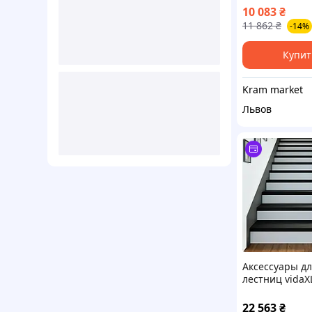
33x33 rosa
10 083
₴
11 862
₴
-14%
Купит
Kram market
Львов
Аксессуары д
лестниц vidaX
коричневые
100x25x2см м
22 563
₴