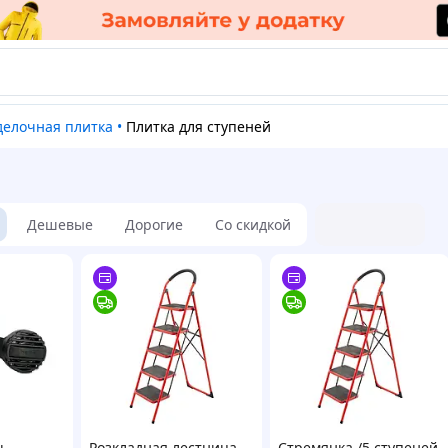
тделочная плитка
•
Плитка для ступеней
Дешевые
Дорогие
Со скидкой
нь
Розкладная лестница
Стремянка /5 ступеней