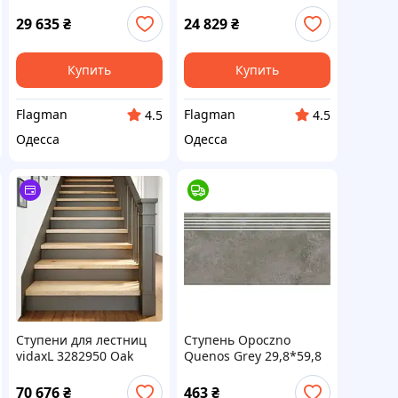
деревянные 70x25x2см
коричневые 80x30x2см
12шт
массив дуба 8 шт.
29 635
₴
24 829
₴
3282972
Купить
Купить
Flagman
Flagman
4.5
4.5
Одесса
Одесса
Ступени для лестниц
Ступень Opoczno
vidaxL 3282950 Oak
Quenos Grey 29,8*59,8
серая
70 676
₴
463
₴