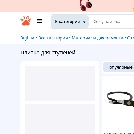
В категории
Bigl.ua
•
Все категории
•
Материалы для ремонта
•
О
Плитка для ступеней
Популярные
Вторая ступе