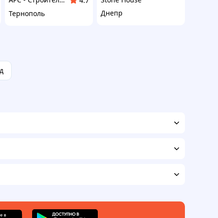
4.7
Днепр
Тернополь
д