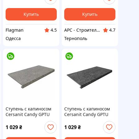
Купить
Купить
Flagman
АРС - Строительный интернет-гипермаркет
4.5
4.7
Одесса
Тернополь
Ступень с капиносом
Ступень с капиносом
Cersanit Candy GPTU
Cersanit Candy GPTU
607 Grey 31,8*59,8 см
607 Graphite 31,8*59,8
серый
см графит
1 029
₴
1 029
₴