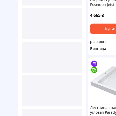
Poseidon Jets
4 665
₴
Купит
platsport
Винница
Лестница с к
угловая Parad