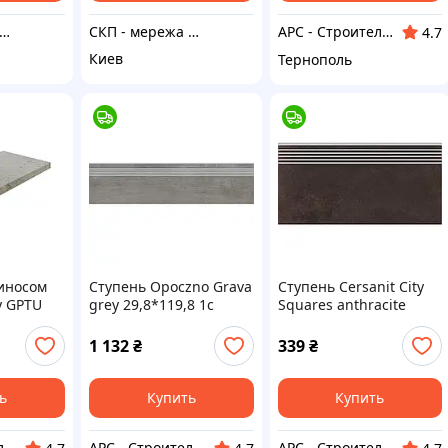
 - мережа салонів керамічної плитки
СКП - мережа салонів керамічної плитки
АРС - Строительный интернет-гипермаркет
4.7
Киев
Тернополь
пиносом
Ступень Opoczno Grava
Ступень Cersanit City
y GPTU
grey 29,8*119,8 1с
Squares anthracite
 31,8*59,8
29,8*59,8 см
ая
1 132
₴
339
₴
ь
Купить
Купить
АРС - Строительный интернет-гипермаркет
АРС - Строительный интернет-гипермаркет
АРС - Строительный интернет-гипермаркет