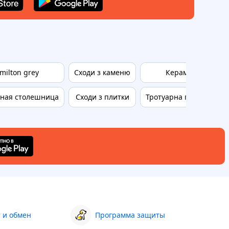
 milton grey
Сходи з каменю
Керамогранитный
ная столешница
Сходи з плитки
Тротуарна плитка з на
 и обмен
Программа защиты