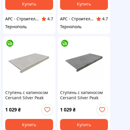
Купить
Купить
АРС - Строительный интернет-гипермаркет
АРС - Строительный интернет-гипермаркет
4.7
4.7
Тернополь
Тернополь
Ступень с капиносом
Ступень с капиносом
Cersanit Silver Peak
Cersanit Silver Peak
GPTU 603 Light grey
GPTU 603 Grey
31,8*59,8 см светло-
31,8*59,8 см серая
1 029
₴
1 029
₴
серая
Купить
Купить