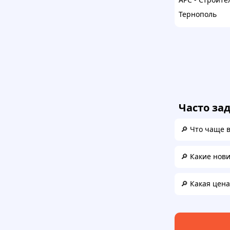
Тернополь
Часто за
🔎 Что чаще 
🔎 Какие нов
🔎 Какая цена