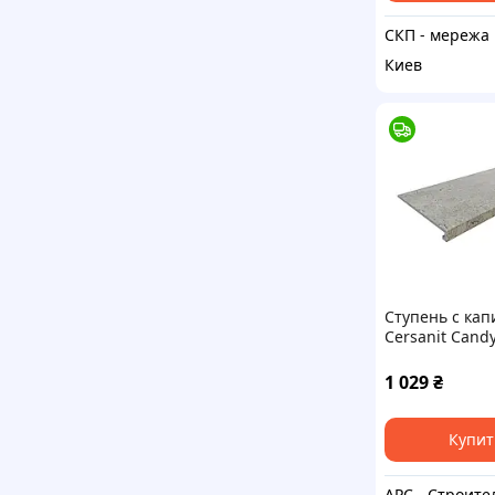
СКП
Киев
Ступень с ка
Cersanit Cand
607 Light grey
см светло-сер
1 029
₴
Купит