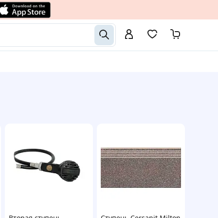
Вторая ступень
Ступень Cersanit Milton