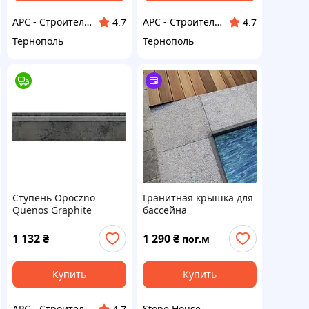
АРС - Строительный интернет-гипермаркет
АРС - Строительный интернет-гипермаркет
4.7
4.7
Тернополь
Тернополь
Ступень Opoczno
Гранитная крышка для
Quenos Graphite
бассейна
29,8*119,8 графит
1 132
₴
1 290
₴
пог.м
Купить
Купить
Stone House
АРС - Строительный интернет-гипермаркет