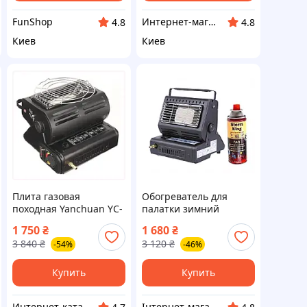
FunShop
Интернет-магазин TVOЁ
4.8
4.8
Киев
Киев
Плита газовая
Обогреватель для
походная Yanchuan YC-
палатки зимний
808B с адаптером,
Yanchuan с
1 750
₴
1 680
₴
8X97799PE3
керамическим ТЭНом,
3 840
₴
3 120
₴
-54%
-46%
9X0M00692H
Купить
Купить
Интернет-каталог скидок "Профит плюс"
Інтернет-магазин enJoy