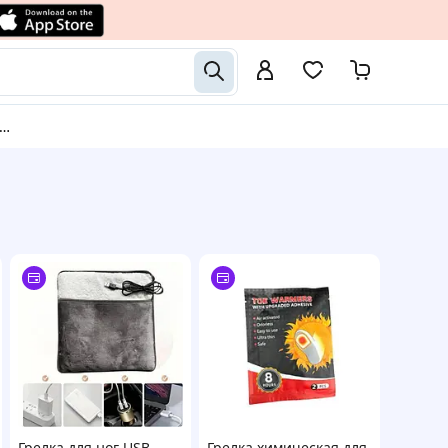
Грелка для ног USB
Грелка химическая для