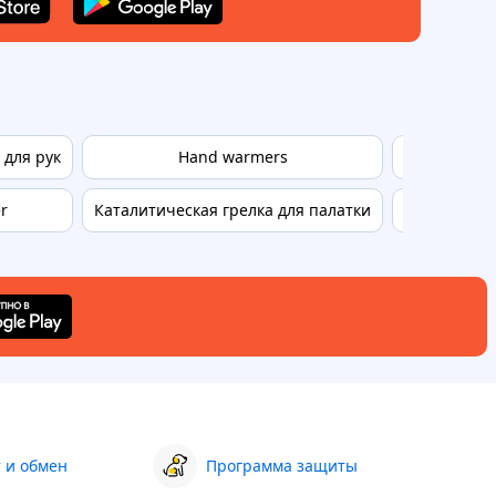
 для рук
Hand warmers
Ноги в теп
r
Каталитическая грелка для палатки
Грелка для р
 и обмен
Программа защиты