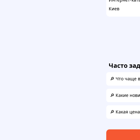
Киев
Часто за
🔎 Что чаще 
🔎 Какие нов
🔎 Какая цен