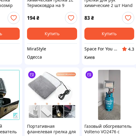
розмір
Термоковдра на 9
химические 2 шт Hand
 годин
зігрівальних панелей
Warmers 1579
 Women)
(120х85 см), до 12 год
194
₴
83
₴
(2E-HB9HP)
ь
Купить
Купить
MiraStyle
Space For You UA - STORE
4.3
Одесса
Киев
й
Портативная
Газовый обогреватель
реватель
фланелевая грелка для
Volteno VO2476 с