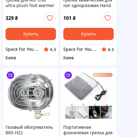
ultra plush foot warmer
ног одноразовая Hand
Серая
warmers
329
₴
101
₴
Купить
Купить
Space For You UA - STORE
Space For You UA - STORE
4.3
4.3
Киев
Киев
Газовый обогреватель
Портативная
BRS-H22
фланелевая грелка для