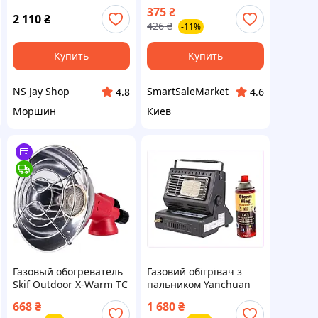
ног с электрическим
375
₴
подогревом Foot
2 110
₴
426
₴
-11%
warmer XL-997 Коврик
с USB подогревом
Купить
Купить
NS Jay Shop
SmartSaleMarket
4.8
4.6
Моршин
Киев
Газовый обогреватель
Газовий обігрівач з
Skif Outdoor X-Warm TC
пальником Yanchuan
II (SO-GH-01) —
YC-808B 1.3 кВт 1 балон
668
₴
1 680
₴
Доступный
Чорний (2104618732),