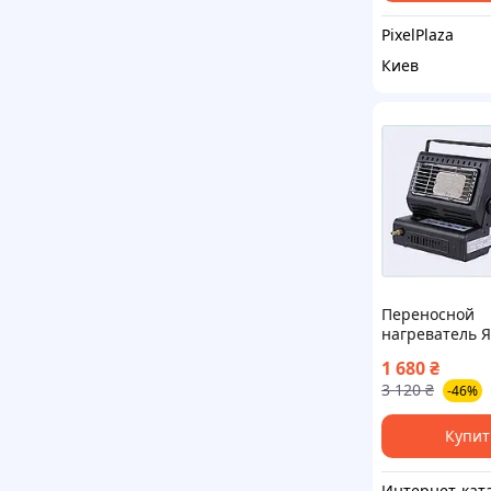
PixelPlaza
Киев
Переносной
нагреватель Я
пьезорозжиго
1 680
₴
кемпинга ME9
3 120
₴
-46%
Купит