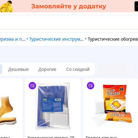
а и путешествий
•
Туристические инструменты
•
Туристические обогреватели
Дешевые
Дорогие
Со скидкой
релка
Химическая грелка 2E
Грелки для рук