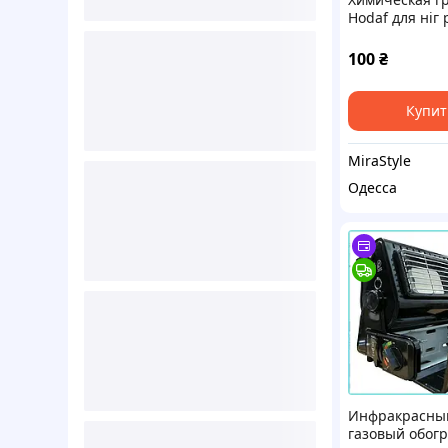
Hodaf для ніг 
23х7,6 см до 8
(Foot Warmer
100
₴
Купит
MiraStyle
Одесса
Инфракрасны
газовый обог