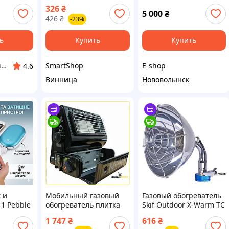
ая плита
ног с электрическим
газовым баллоном 27
326
₴
me для
подогревом Foot
литров
5 000
₴
426
₴
-23%
тки
warmer XL-997 Коврик
Гал1
с USB подогревом
ь
Купить
Купить
SmartShop
E-shop
GalArt - домашний уют
4.6
Винница
Нововолынск
 и
Мобильный газовый
Газовый обогреватель
 1 Pebble
обогреватель плитка
Skif Outdoor X-Warm TC
релка-
2в1 Happy Home
(SO-GH-02) —
1 747
₴
616
₴
00 mAh
инфракрасный прибор
Доступный