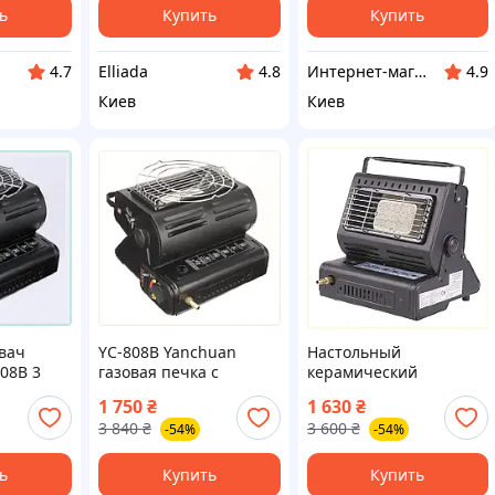
ь
Купить
Купить
Elliada
Интернет-магазин "SmartShop"
4.7
4.8
4.9
Киев
Киев
івач
YC-808B Yanchuan
Настольный
08B 3
газовая печка с
керамический
й
керамическим соплом
обогреватель для
1 750
₴
1 630
₴
897P7TE993
дачного домика
3 840
₴
3 600
₴
-54%
-54%
9000AA69M1
ь
Купить
Купить