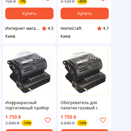
726
₴
3 120
₴
-7%
-46%
900069BX2
Купить
Купить
Интернет магазин "Домовичок"
HomeCraft
4.5
4.7
Киев
Киев
Инфракрасный
Обогреватель для
портативный прибор
палатки газовый с
для тепла и еды,
плавной регулировкой
1 750
₴
1 750
₴
89779HTM93
897799H3K
3 840
₴
3 840
₴
-54%
-54%