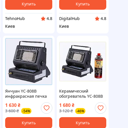
Купить
Купить
TehnoHub
DigitalHub
4.8
4.8
Киев
Киев
Янчуан YC-808B
Керамический
инфракрасная печка
обогреватель YC-808B
для отопления палатки
под большой и малый
1 630
₴
1 680
₴
B90K00691
баллон 90X00B69K2
3 600
₴
3 120
₴
-54%
-46%
Купить
Купить