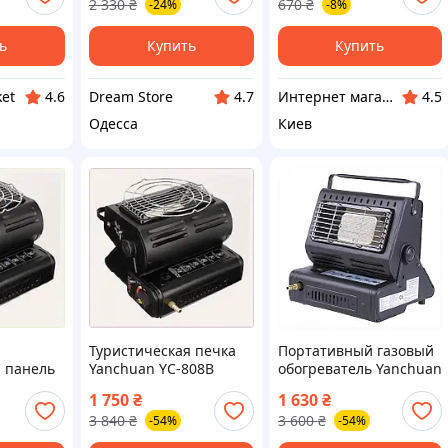
2 330
₴
670
₴
-24%
-8%
для палатки
туристическая стор1
ь
Купить
Купить
et
Dream Store
Интернет магазин "Домовичок"
4.6
4.7
4.5
Одесса
Киев
Туристическая печка
Портативный газовый
 панель
Yanchuan YC-808B
обогреватель Yanchuan
 гаража,
керамика черная
YC-808B 1.3 кВт
1 750
₴
1 630
₴
897799B3A
9000E6A9X1
3 840
₴
3 600
₴
-54%
-54%