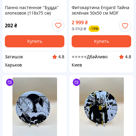
Панно настенное "Будда"
Фитокартина Engard Тайна
хлопковое (118х75 см)
зелёная 50х50 см MDF
(939060)
2 999
₴
202
₴
3 712
₴
-19%
Купить
Купить
Затишок
⭐⭐⭐⭐⭐Дбайливо
4.8
4.8
Харьков
Киев