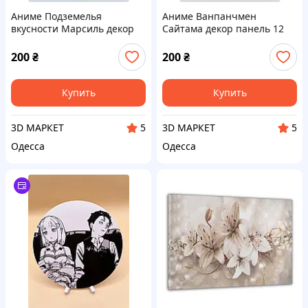
Аниме Подземелья
Аниме Ванпанчмен
вкусности Марсиль декор
Сайтама декор панель 12
панель 12 см
см
200
₴
200
₴
Купить
Купить
3D МАРКЕТ
3D МАРКЕТ
5
5
Одесса
Одесса