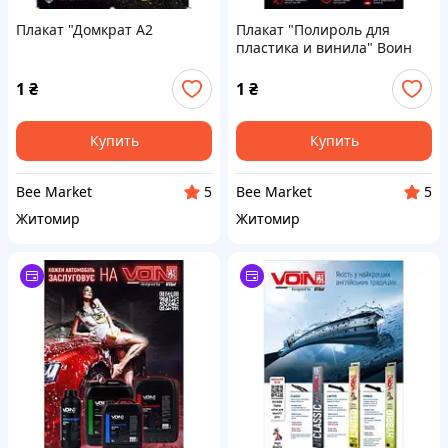
Плакат "Домкрат А2
Плакат "Полироль для
пластика и винила" Воин
А2
1
₴
1
₴
Купить
Купить
Bee Market
Bee Market
5
5
Житомир
Житомир