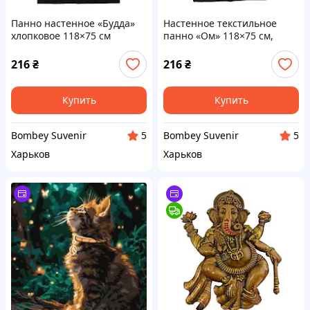
Панно настенное «Будда»
Настенное текстильное
хлопковое 118×75 см
панно «Ом» 118×75 см,
хлопок
216
₴
216
₴
Купить
Купить
Bombey Suvenir
Bombey Suvenir
5
5
Харьков
Харьков