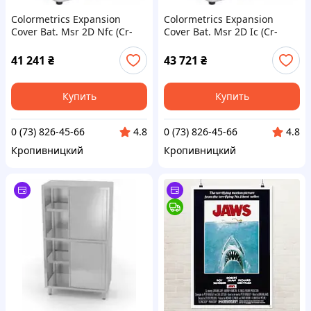
Colormetrics Expansion
Colormetrics Expansion
Cover Bat. Msr 2D Nfc (Cr-
Cover Bat. Msr 2D Ic (Cr-
Bmsn)
Bmsi)
41 241
₴
43 721
₴
Купить
Купить
0 (73) 826-45-66
0 (73) 826-45-66
4.8
4.8
Кропивницкий
Кропивницкий