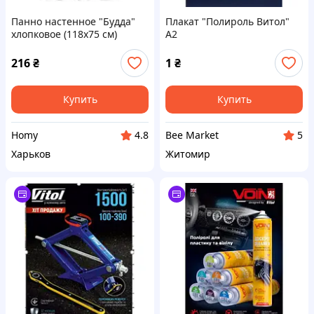
Панно настенное "Будда"
Плакат "Полироль Витол"
хлопковое (118х75 см)
А2
216
₴
1
₴
Купить
Купить
Homy
Bee Market
4.8
5
Харьков
Житомир