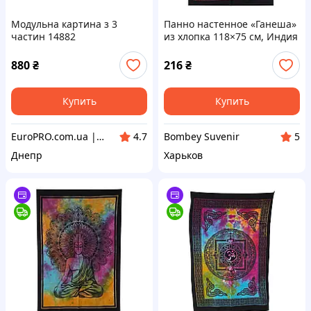
Модульна картина з 3
Панно настенное «Ганеша»
частин 14882
из хлопка 118×75 см, Индия
880
₴
216
₴
Купить
Купить
EuroPRO.com.ua | Бытовая Техника из Европы
Bombey Suvenir
4.7
5
Днепр
Харьков