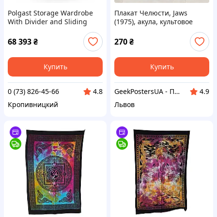
Polgast Storage Wardrobe
Плакат Челюсти, Jaws
With Divider and Sliding
(1975), акула, культовое
Door 1100X600X2000 (H)
кино, 60×40 см
(302116-2)
68 393
₴
270
₴
Купить
Купить
0 (73) 826-45-66
GeekPostersUA - Плакаты и постеры, сервис печати
4.8
4.9
Кропивницкий
Львов