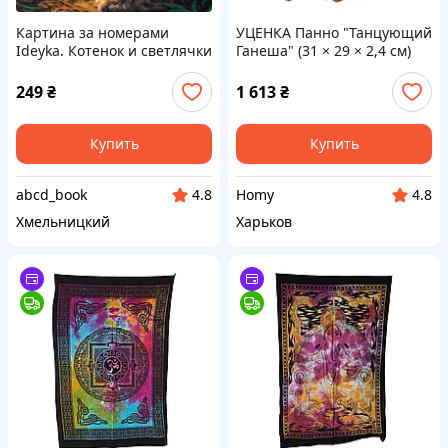
Картина за номерами
УЦЕНКА Панно "Танцующий
Ideyka. Котенок и светлячки
Ганеша" (31 × 29 × 2,4 см)
с красками металлик extra
40х50см
249
₴
1 613
₴
Купить
Купить
abcd_book
Homy
4.8
4.8
Хмельницкий
Харьков