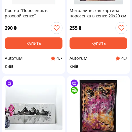
Постер "Поросенок в
Металлическая картина
розовой кепке"
поросенка в кепке 20х29 см
+ 4 магнита
290
₴
255
₴
Купить
Купить
AutoYuM
AutoYuM
4.7
4.7
Київ
Київ