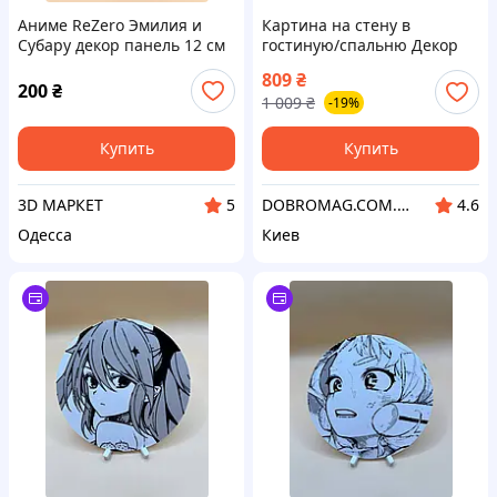
Аниме ReZero Эмилия и
Картина на стену в
Субару декор панель 12 см
гостиную/спальню Декор
Карпати Абстракция с
809
₴
белыми лилиями 60x100 см
200
₴
1 009
₴
-19%
MK10152_M
Купить
Купить
3D МАРКЕТ
DOBROMAG.COM.UA - ДОБРОМАГ
5
4.6
Одесса
Киев