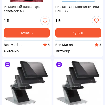
Рекламный плакат для
Плакат "Стеклоочистители"
автомоек А3
Воин А2
1
₴
1
₴
Купить
Купить
Bee Market
Bee Market
5
5
Житомир
Житомир