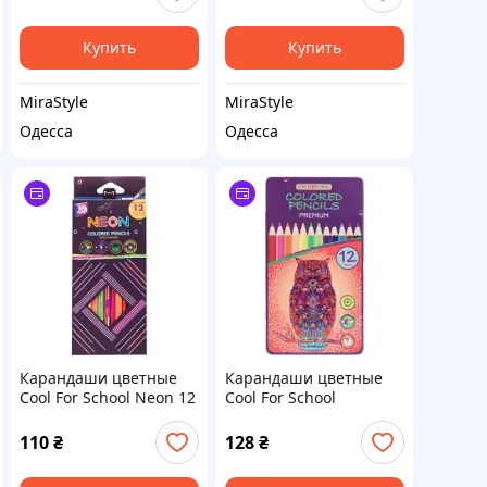
(CF15158)
Купить
Купить
MiraStyle
MiraStyle
Одесса
Одесса
Карандаши цветные
Карандаши цветные
Cool For School Neon 12
Cool For School
цветов (CF15167)
Premium
шестигранные, 12
110
₴
128
₴
цветов (CF15173)