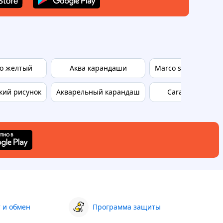
о желтый
Аква карандаши
Marco superb write
кий рисунок
Акварельный карандаш
Caran d ache
 и обмен
Программа защиты