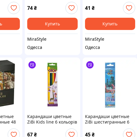
51)
(K22-050-2)
пластиковые, 6 цветов
(MX11529)
74
₴
41
₴
ь
Купить
Купить
MiraStyle
MiraStyle
Одесса
Одесса
ветные
Карандаши цветные
Карандаши цветные
нные 48
ZiBi Kids line 6 кольорів
ZiBi шестигранные 6
48)
(ZB.2413)
цветов (ZB.2445)
67
₴
45
₴