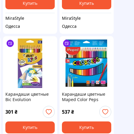
Купить
Купить
MiraStyle
MiraStyle
Одесса
Одесса
Карандаши цветные
Карандаши цветные
Bic Evolution
Maped Color Peps
Aquacouleur 12 шт
Classic 24 цв.
(bc8575614)
(MP.183224)
301
₴
537
₴
Купить
Купить