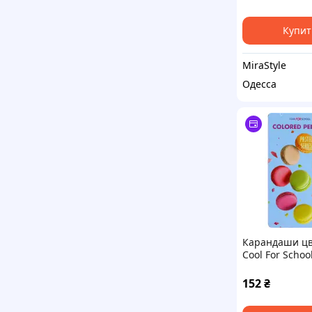
Купит
MiraStyle
Одесса
Карандаши ц
Cool For School
Премиум в
металлическо
152
₴
коробке 12 цв
(CF15188)