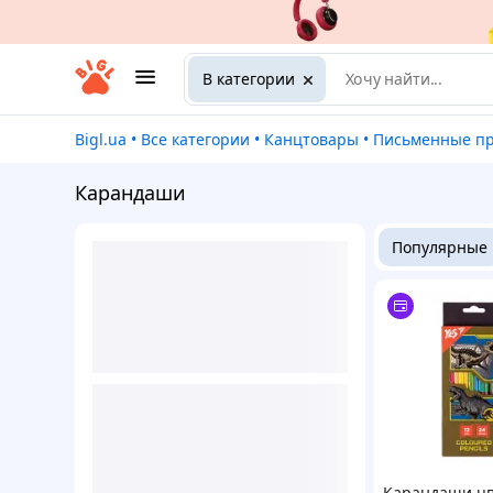
В категории
Bigl.ua
•
Все категории
•
Канцтовары
•
Письменные прина
Карандаши
Популярные
Карандаши ц