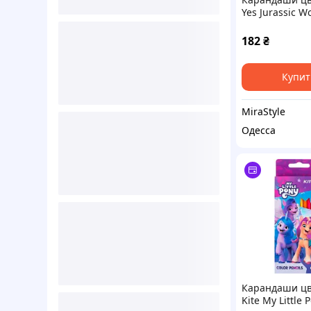
Yes Jurassic W
(хаки) двухст
12 шт. 24 цв (
182
₴
Купит
MiraStyle
Одесса
Карандаши ц
Kite My Little 