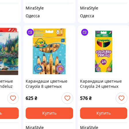
MiraStyle
MiraStyle
Одесса
Одесса
ветные
Карандаши цветные
Карандаши цветные
ndeluz
Crayola 8 цветных
Crayola 24 цветных
72 цвета
карандашей из
карандаша (3624)
красного дерева (3678)
625
₴
576
₴
ь
Купить
Купить
MiraStyle
MiraStyle