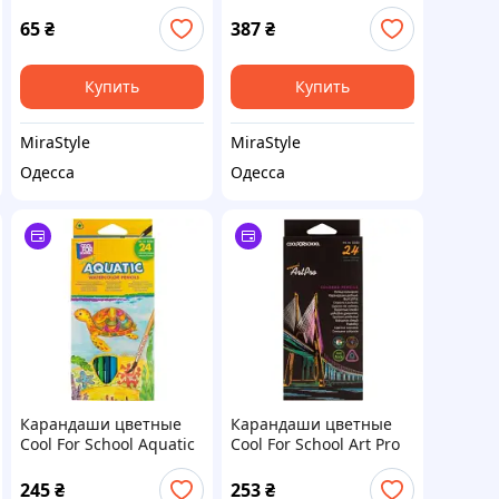
пластиковые, 12
точилкой 36 цветов
цветов (MX11530)
(107M-36)
65
₴
387
₴
Купить
Купить
MiraStyle
MiraStyle
Одесса
Одесса
Карандаши цветные
Карандаши цветные
Cool For School Aquatic
Cool For School Art Pro
Extra Soft акварельные,
профессиональные 24
с кистью 24 цветов
цвета (CF15160)
245
₴
253
₴