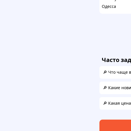
Одесса
Часто за
🔎 Что чаще 
🔎 Какие нов
🔎 Какая цен