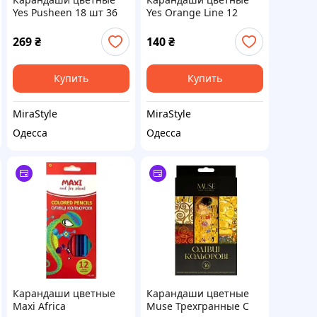
Yes Pusheen 18 шт 36
Yes Orange Line 12
кол. (290769)
кольорів з точилкою
(290723)
269
₴
140
₴
Купить
Купить
MiraStyle
MiraStyle
Одесса
Одесса
Карандаши цветные
Карандаши цветные
Maxi Africa
Muse Трехгранные С