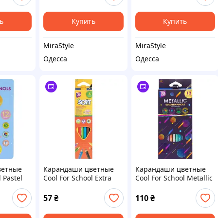
ь
Купить
Купить
MiraStyle
MiraStyle
Одесса
Одесса
ветные
Карандаши цветные
Карандаши цветные
 Pastel
Cool For School Extra
Cool For School Metallic
Soft 6 цветов (CF15142)
12 цветов (CF15168)
й
57
₴
110
₴
етов