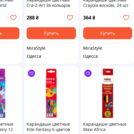
orld
Cra-Z-Art 36 кольорів
Crayola воскові, 24 шт
оронние
(10438CRA)
(0024)
290748)
288
₴
364
₴
ь
Купить
Купить
MiraStyle
MiraStyle
Одесса
Одесса
ветные
Карандаши цветные
Карандаши цветные
Pony 12
Kite Fantasy 6 цветов
Maxi Africa