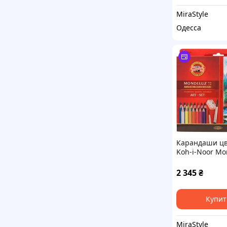
MiraStyle
Одесса
Карандаши ц
Koh-i-Noor Mo
акварельные 
(3714)
2 345
₴
Купит
MiraStyle