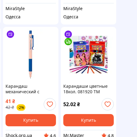
MiraStyle
MiraStyle
Одесса
Одесса
Карандаш
Карандаши цветные
механический с
18кол. 081920 ТМ
грипом YES Fusion HB 2
НЕЗАНИМАЙКА
41
₴
300141 0.5 мм 5233077
52.02
₴
42
₴
-2%
Купить
Купить
Shock.org.ua
Mr.Master
4.6
4.8