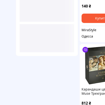
цветов (LP24-0
140
₴
Купит
MiraStyle
Одесса
Карандаши ц
Muse Трехгра
цветов (102M-
812
₴