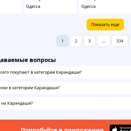
Одесса
Одесса
Показать еще
2
3
334
1
...
даваемые вопросы
всего покупают в категории Карандаши?
инки в категории Карандаши?
а на Карандаши?
Попробуйте в приложении