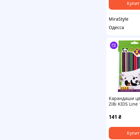
Купит
MiraStyle
Одесса
Карандаши ц
ZiBi KIDS Line 
цветов (ZB.241
141
₴
Купит