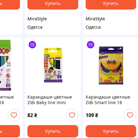
ь
Купить
Купить
MiraStyle
MiraStyle
Одесса
Одесса
ветные
Карандаши цветные
Карандаши цветные
18
ZiBi Baby line mini
ZiBi Smart line 18
5)
jumbo 6 цветов
кольорів (ZB.2425)
(ZB.2450)
82
₴
109
₴
ь
Купить
Купить