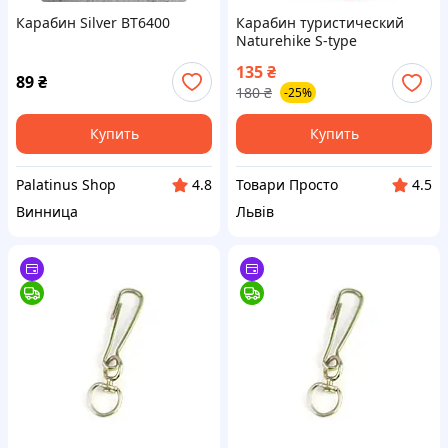
Карабин Silver ВТ6400
Карабин туристический
Naturehike S-type
NH20GS004, 5см, червоний
135
₴
(6927595747117)
89
₴
180
₴
-25%
Купить
Купить
Palatinus Shop
Товари Просто
4.8
4.5
Винница
Львів