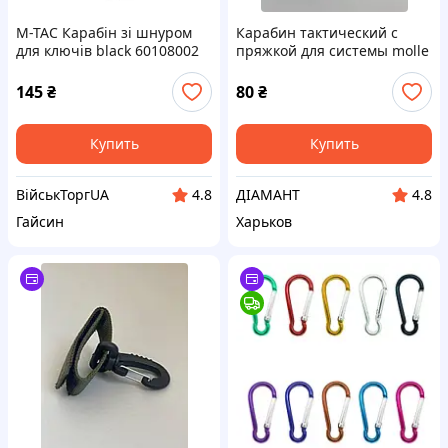
M-TAC Карабін зі шнуром
Карабин тактический с
для ключів black 60108002
пряжкой для системы molle
черный
145
₴
80
₴
Купить
Купить
ВійськТоргUA
ДІАМАНТ
4.8
4.8
Гайсин
Харьков