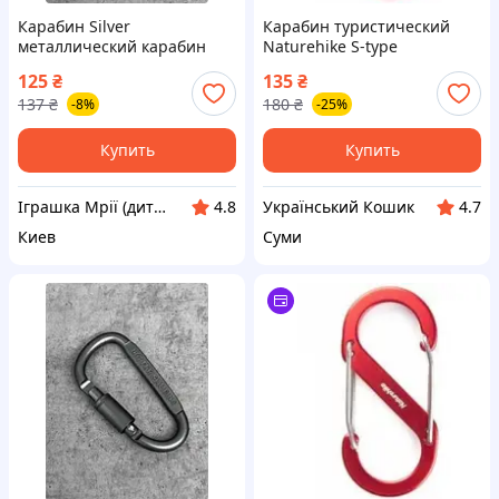
Карабин Silver
Карабин туристический
металлический карабин
Naturehike S-type
для туризма и альпинизма
NH20GS004, 5см, червоний
125
₴
135
₴
5662-TD
(6927595747117)
137
₴
180
₴
-8%
-25%
Купить
Купить
Іграшка Мрії (дитячі, авто, туризм)
Український Кошик
4.8
4.7
Киев
Суми