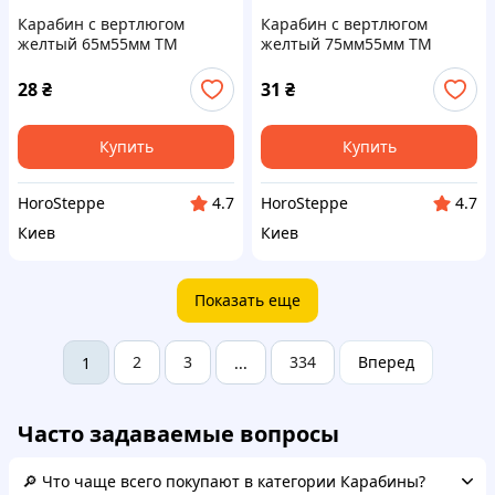
Карабин с вертлюгом
Карабин с вертлюгом
желтый 65м55мм ТМ
желтый 75мм55мм ТМ
ДАЭЛАЖ
ДАЭЛАЖ
28
₴
31
₴
Купить
Купить
HoroSteppe
HoroSteppe
4.7
4.7
Киев
Киев
Показать еще
2
3
334
Вперед
1
...
Часто задаваемые вопросы
🔎 Что чаще всего покупают в категории Карабины?