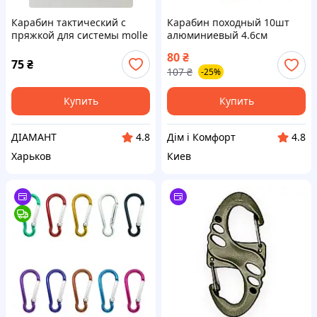
Карабин тактический с
Карабин походный 10шт
пряжкой для системы molle
алюминиевый 4.6см
масло
80
₴
75
₴
107
₴
-25%
Купить
Купить
ДІАМАНТ
Дім і Комфорт
4.8
4.8
Харьков
Киев