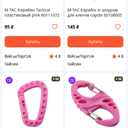
M-TAC Карабин Tactical
M-TAC Карабін зі шнуром
пластиковый pink 60111072
для ключів coyote 60108005
95
₴
145
₴
Купить
Купить
ВійськТоргUA
ВійськТоргUA
4.8
4.8
Гайсин
Гайсин