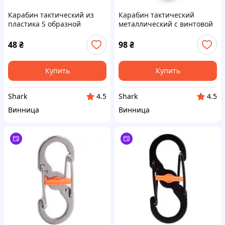
Карабин тактический из
Карабин тактический
пластика S образной
металлический с винтовой
формы Черный
муфтой серебро KL20
48
₴
98
₴
Купить
Купить
Shark
Shark
4.5
4.5
Винница
Винница