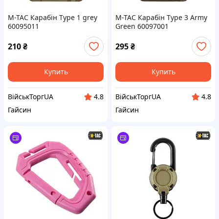
M-TAC Карабін Type 1 grey
M-TAC Карабін Type 3 Army
60095011
Green 60097001
210
₴
295
₴
Купить
Купить
ВійськТоргUA
ВійськТоргUA
4.8
4.8
Гайсин
Гайсин