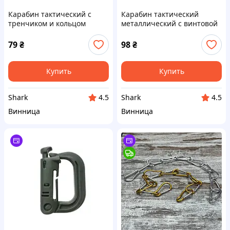
Карабин тактический с
Карабин тактический
тренчиком и кольцом
металлический с винтовой
муфтой KL20 черный
79
₴
98
₴
Купить
Купить
Shark
Shark
4.5
4.5
Винница
Винница