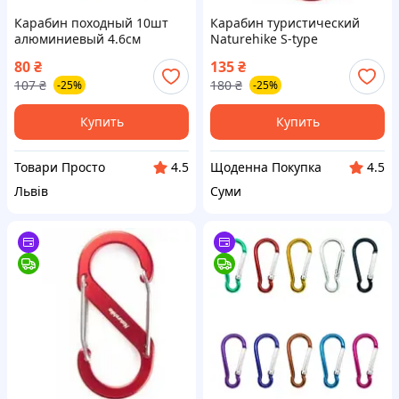
Карабин походный 10шт
Карабин туристический
алюминиевый 4.6см
Naturehike S-type
NH20GS004, 5см, червоний
80
₴
135
₴
(6927595747117)
107
₴
180
₴
-25%
-25%
Купить
Купить
Товари Просто
Щоденна Покупка
4.5
4.5
Львів
Суми