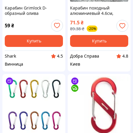
Карабин Grimlock D-
Карабин походный
образный олива
алюминиевый 4.6см,
комплект 10шт, для
71.5
₴
кемпинга, рюкзака,
59
₴
89.38
₴
-20%
ключей, туризма
Купить
Купить
Shark
Добра Справа
4.5
4.8
Винница
Киев