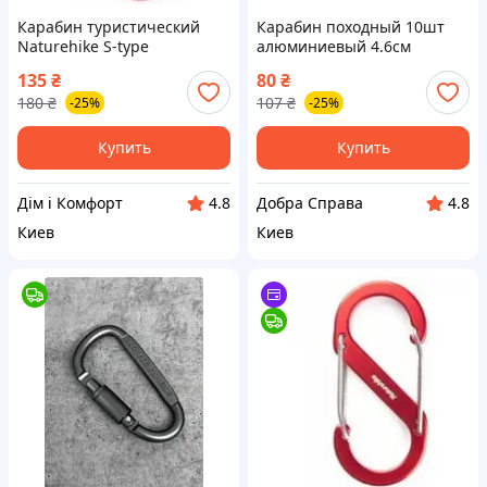
Карабин туристический
Карабин походный 10шт
Naturehike S-type
алюминиевый 4.6см
NH20GS004, 5см, червоний
135
₴
80
₴
(6927595747117)
180
₴
107
₴
-25%
-25%
Купить
Купить
Дім і Комфорт
Добра Справа
4.8
4.8
Киев
Киев