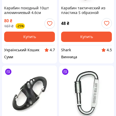
Карабин походный 10шт
Карабин тактический из
алюминиевый 4.6см
пластика S образной
формы Олива
80
₴
48
₴
107
₴
-25%
Купить
Купить
Український Кошик
Shark
4.7
4.5
Суми
Винница