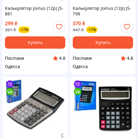
Калькулятор Joinus (12р) JS-
Калькулятор Joinus (12р) JS-
881
798
299
₴
370
₴
361
₴
447
₴
-17%
-17%
Купить
Купить
Посіпаки
Посіпаки
4.8
4.8
Одесса
Одесса