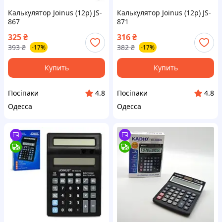
Калькулятор Joinus (12р) JS-
Калькулятор Joinus (12р) JS-
867
871
325
₴
316
₴
393
₴
382
₴
-17%
-17%
Купить
Купить
Посіпаки
Посіпаки
4.8
4.8
Одесса
Одесса