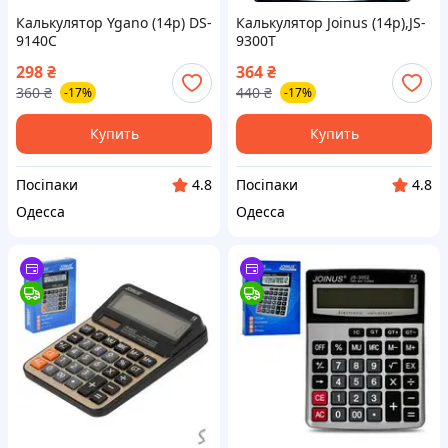
Калькулятор Ygano (14р) DS-
Калькулятор Joinus (14р),JS-
9140C
9300T
298
₴
364
₴
360
₴
440
₴
-17%
-17%
Купить
Купить
Посіпаки
Посіпаки
4.8
4.8
Одесса
Одесса