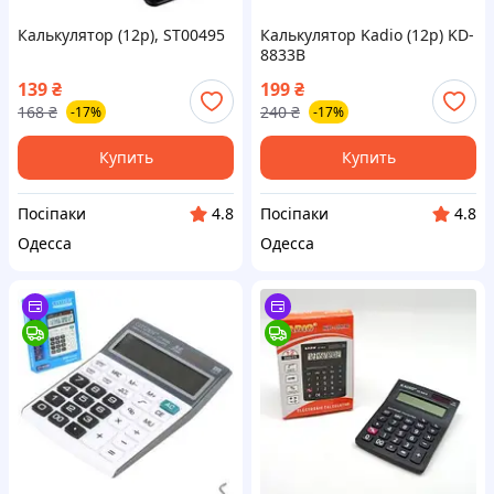
Калькулятор (12р), ST00495
Калькулятор Kadio (12р) KD-
8833B
139
₴
199
₴
168
₴
240
₴
-17%
-17%
Купить
Купить
Посіпаки
Посіпаки
4.8
4.8
Одесса
Одесса