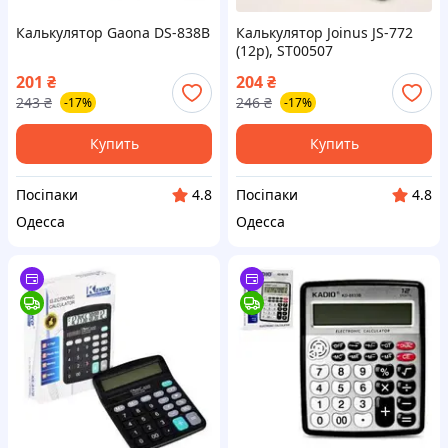
Калькулятор Gaona DS-838B
Калькулятор Joinus JS-772
(12р), ST00507
201
₴
204
₴
243
₴
246
₴
-17%
-17%
Купить
Купить
Посіпаки
Посіпаки
4.8
4.8
Одесса
Одесса