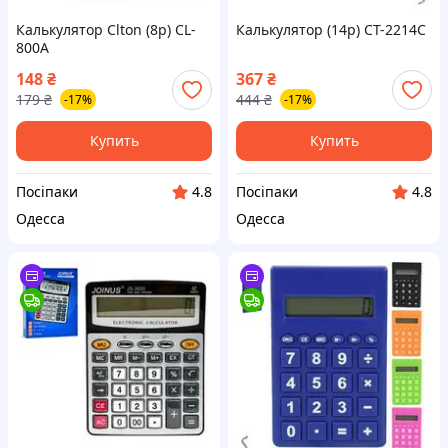
Калькулятор Clton (8р) CL-
Калькулятор (14р) CT-2214C
800A
148
₴
367
₴
179
₴
444
₴
-17%
-17%
Купить
Купить
Посіпаки
Посіпаки
4.8
4.8
Одесса
Одесса