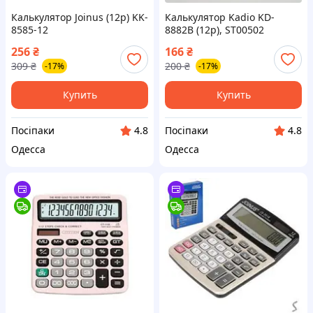
Калькулятор Joinus (12р) KK-
Калькулятор Kadio KD-
8585-12
8882B (12р), ST00502
256
₴
166
₴
309
₴
200
₴
-17%
-17%
Купить
Купить
Посіпаки
Посіпаки
4.8
4.8
Одесса
Одесса