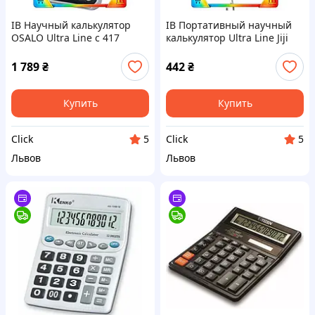
ІВ Научный калькулятор
ІВ Портативный научный
OSALO Ultra Line с 417
калькулятор Ultra Line Jiji
функциями для студентов
белый карманный
двухстрочный дисплей
калькулятор с LCD
1 789
₴
442
₴
инженерный ЕMN_PS
дисплеем для учеб ЕMN_PS
Купить
Купить
Click
Click
5
5
Львов
Львов