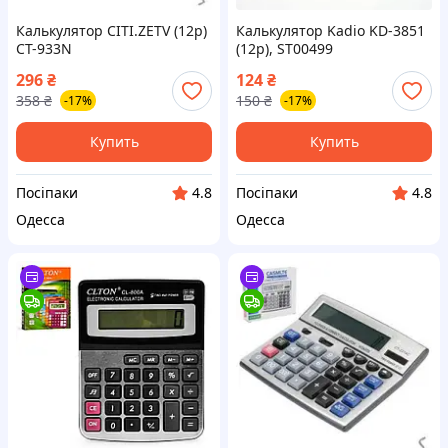
Калькулятор CITI.ZETV (12р)
Калькулятор Kadio KD-3851
CT-933N
(12р), ST00499
296
₴
124
₴
358
₴
150
₴
-17%
-17%
Купить
Купить
Посіпаки
Посіпаки
4.8
4.8
Одесса
Одесса