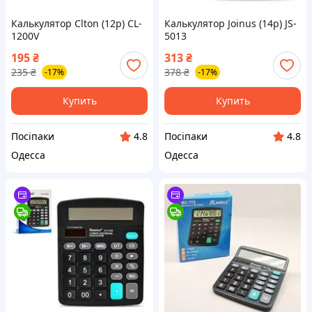
Калькулятор Clton (12р) CL-
Калькулятор Joinus (14р) JS-
1200V
5013
195
₴
313
₴
235
₴
378
₴
-17%
-17%
Купить
Купить
Посіпаки
Посіпаки
4.8
4.8
Одесса
Одесса