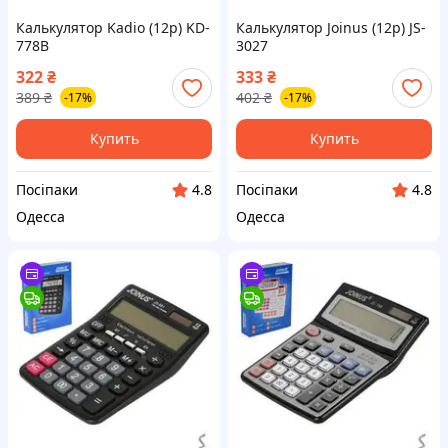
Калькулятор Kadio (12р) KD-
Калькулятор Joinus (12р) JS-
778B
3027
322
₴
333
₴
389
₴
402
₴
-17%
-17%
Купить
Купить
Посіпаки
Посіпаки
4.8
4.8
Одесса
Одесса