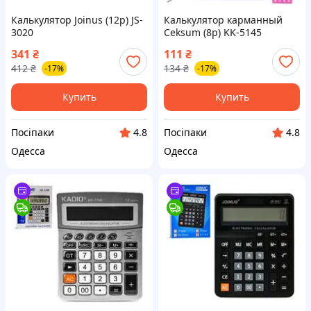
Калькулятор Joinus (12р) JS-
Калькулятор карманный
3020
Ceksum (8р) KK-5145
341
₴
111
₴
412
₴
134
₴
-17%
-17%
Купить
Купить
Посіпаки
Посіпаки
4.8
4.8
Одесса
Одесса