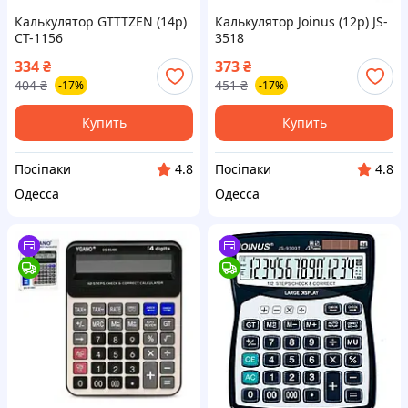
Калькулятор GTTTZEN (14р)
Калькулятор Joinus (12р) JS-
CT-1156
3518
334
₴
373
₴
404
₴
451
₴
-17%
-17%
Купить
Купить
Посіпаки
Посіпаки
4.8
4.8
Одесса
Одесса