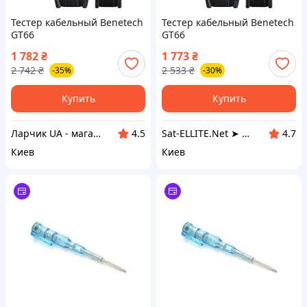
Тестер кабельный Benetech
Тестер кабельный Benetech
GT66
GT66
1 782
₴
1 773
₴
2 742
₴
2 533
₴
-35%
-30%
Купить
Купить
Ларчик UA - магазин трендовых товаров
Sat-ELLITE.Net ➤ ИНТЕРНЕТ-СУПЕРМАРКЕТ
4.5
4.7
Киев
Киев