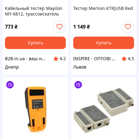
Кабельный тестер Mayilon
Тестер Merlion KTRJUSB Red
MY-6812, трассоискатель
773
₴
1 149
₴
Купить
Купить
B2B.in.ua - ваш наджный партнер
INSPIRE - ОПТОВІ ПРОДАЖІ ТА БЕЗГОТІВКА ДЛЯ БІЗНЕСУ
4.2
4.5
Днепр
Львов