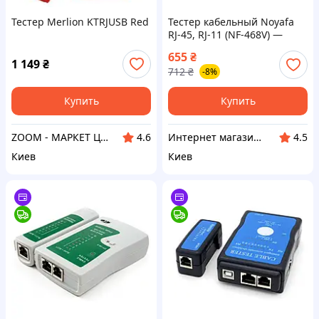
Тестер Merlion KTRJUSB Red
Тестер кабельный Noyafa
RJ-45, RJ-11 (NF-468V) —
Доступный
655
₴
1 149
₴
712
₴
-8%
Купить
Купить
ZOOM - МАРКЕТ ЦИФРОВОЙ ТЕХНИКИ
Интернет магазин "Домовичок"
4.6
4.5
Киев
Киев