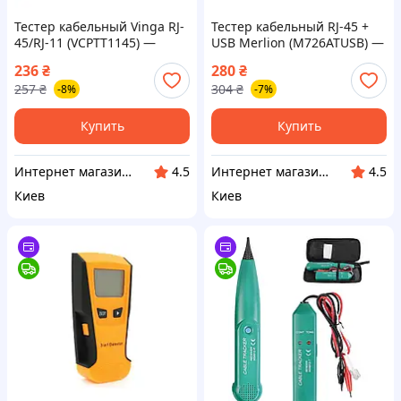
Тестер кабельный Vinga RJ-
Тестер кабельный RJ-45 +
45/RJ-11 (VCPTT1145) —
USB Merlion (M726ATUSB) —
Доступный
Доступный
236
₴
280
₴
257
₴
304
₴
-8%
-7%
Купить
Купить
Интернет магазин "Домовичок"
Интернет магазин "Домовичок"
4.5
4.5
Киев
Киев