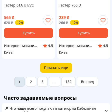
Тестер 61A UT/VC
Тестер 700 D
565
₴
239
₴
628
₴
266
₴
-10%
-10%
Купить
Купить
Интернет-магазин Восторг Онлайн - товары для различных людей!
Интернет-магазин Восторг Онлайн - товары для различных людей!
4.5
4.5
Киев
Киев
Показать еще
2
3
182
Вперед
1
...
Часто задаваемые вопросы
🔎 Что чаще всего покупают в категории Кабельные