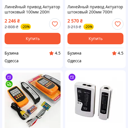
Линейный привод Актуатор
Линейный привод Актуатор
штоковый 100мм 200Н
штоковый 200мм 700Н
44мм/с HY01-12-A5-205-100
10мм/с HY01-12-A2-305-200
2 246
₴
2 570
₴
buzyna
buzyna
2 808
₴
3 213
₴
-20%
-20%
Купить
Купить
Бузина
Бузина
4.5
4.5
Одесса
Одесса