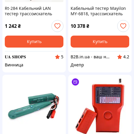
Rt-284 Кабельний LAN
Кабельный тестер Mayilon
тестер трассоискатель
MY-6818, трассоискатель
Веnеtесh GМ 6О с
разъемами RJ-11 и RJ-45
1 242
₴
10 378
₴
искатель проводов
индикатор проводки
Купить
Купить
𝐔𝐀 𝐒𝐇𝐎𝐏𝐒
B2B.in.ua - ваш наджный партнер
5
4.2
Винница
Днепр