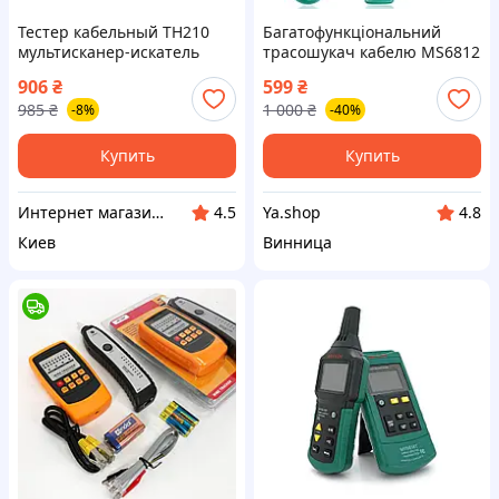
Тестер кабельный TH210
Багатофункціональний
мультисканер-искатель
трасошукач кабелю MS6812
скрытой проводки с LCD
Cable Tracker з генератором
906
₴
599
₴
Voltronic (TH210 / 35390) —
тону, тестером ліній та
985
₴
1 000
₴
-8%
-40%
Доступный
індуктивним щупом
Купить
Купить
Интернет магазин "Домовичок"
Ya.shop
4.5
4.8
Киев
Винница