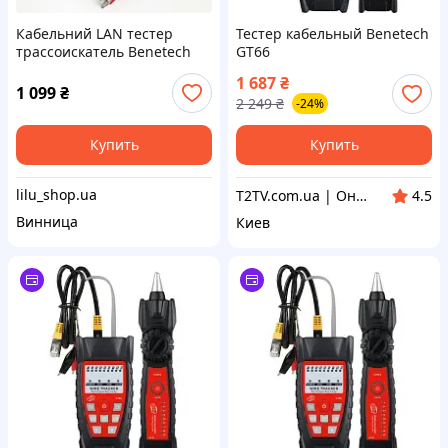
Кабельний LAN тестер
Тестер кабельный Benetech
трассоискатель Веnеtесh
GT66
GМ 6О с разъемами RJ-11 и
1 687
₴
RJ-45 искатель проводов
1 099
₴
2 249
₴
-24%
индикатор проводки
Купить
Купить
lilu_shop.ua
T2TV.com.ua | Онлайн Гипермаркет
4.5
Винница
Киев