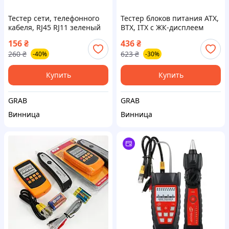
Тестер сети, телефонного
Тестер блоков питания ATX,
кабеля, RJ45 RJ11 зеленый
BTX, ITX с ЖК-дисплеем
20/24pin SATA Molex
156
₴
436
₴
260
₴
623
₴
-40%
-30%
Купить
Купить
GRAB
GRAB
Винница
Винница