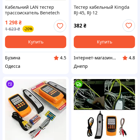
Кабельний LAN тестер
Тестер кабельный Kingda
трассоискатель Веnеtесh
RJ-45, RJ-12
GМ 6О с разъемами RJ-11 и
1 298
₴
RJ-45 искатель проводов
382
₴
1 623
₴
-20%
индикатор проводки
buzyna
Купить
Купить
Бузина
Інтернет-магазин "Winner"
4.5
4.8
Одесса
Днепр