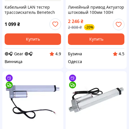
Кабельний LAN тестер
Линейный привод Актуатор
трассоискатель Веnеtесh
штоковый 100мм 100Н
GМ 6О с разъемами RJ-11 и
60мм/с HY01-12-A5-205-100
2 246
₴
RJ-45 искатель проводов
buzyna
1 099
₴
2 808
₴
-20%
индикатор проводки
Купить
Купить
🟣🎧 Gear 🟣🎧
Бузина
4.9
4.5
Винница
Одесса