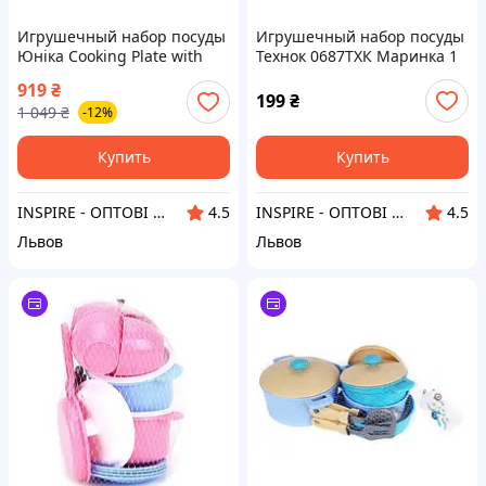
Игрушечный набор посуды
Игрушечный набор посуды
Юніка Cooking Plate with
Технок 0687ТХК Маринка 1
Dishes 71771
15 предметов
919
₴
199
₴
1 049
₴
-12%
Купить
Купить
INSPIRE - ОПТОВІ ПРОДАЖІ ТА БЕЗГОТІВКА ДЛЯ БІЗНЕСУ
INSPIRE - ОПТОВІ ПРОДАЖІ ТА БЕЗГОТІВКА ДЛЯ БІЗНЕСУ
4.5
4.5
Львов
Львов