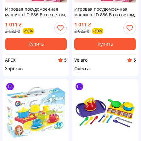
Игровая посудомоечная
Игровая посудомоечная
машина LD 886 B со светом,
машина LD 886 B со светом,
звуком, функцией
звуком, функцией
1 011
₴
1 011
₴
распыления воды,
распыления воды,
2 022
₴
2 022
₴
-50%
-50%
режимами мойки и
режимами мойки и
набором посуды | APEX
набором посуды | VELARO
Купить
Купить
APEX
Velaro
5
5
Харьков
Одесса