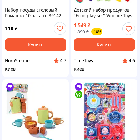
Набор посуды столовый
Детский набор продуктов
Ромашка 10 эл. арт. 39142
"Food play set" Woopie Toys
ТМ ТИГРЕС
XG120-1, 120 элементов,
1 549
₴
Time Toys
110
₴
1 890
₴
-18%
Купить
Купить
HoroSteppe
TimeToys
4.7
4.6
Киев
Киев