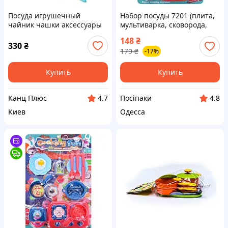
Посуда игрушечный
Набор посуды 7201 (плита,
чайник чашки аксессуары
мультиварка, сковорода,
эко материалы 18×9.5×30
тарелка), 12 предметов,
148
₴
см
лист, 30-45-5 см.
330
₴
179
₴
-17%
Купить
Купить
Канц Плюс
Посіпаки
4.7
4.8
Киев
Одесса