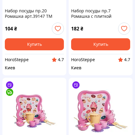
Набор посуды пр.20
Набор посуды пр.7
Ромашка арт.39147 ТМ
Ромашка с плиткой
TIGRES
арт.39150 ТМ TIGRES
104
₴
182
₴
Купить
Купить
HoroSteppe
HoroSteppe
4.7
4.7
Киев
Киев