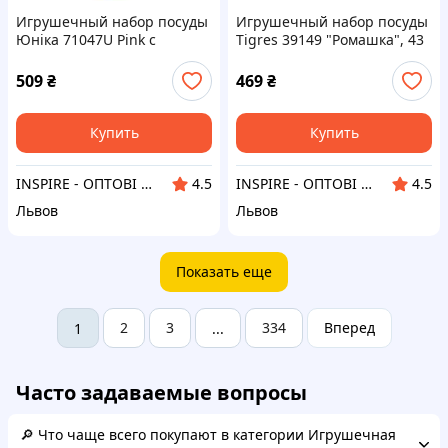
Игрушечный набор посуды
Игрушечный набор посуды
Юніка 71047U Pink с
Tigres 39149 "Ромашка", 43
газовой плитой
элемента
509
₴
469
₴
Купить
Купить
INSPIRE - ОПТОВІ ПРОДАЖІ ТА БЕЗГОТІВКА ДЛЯ БІЗНЕСУ
INSPIRE - ОПТОВІ ПРОДАЖІ ТА БЕЗГОТІВКА ДЛЯ БІЗНЕСУ
4.5
4.5
Львов
Львов
Показать еще
2
3
334
Вперед
1
...
Часто задаваемые вопросы
🔎 Что чаще всего покупают в категории Игрушечная