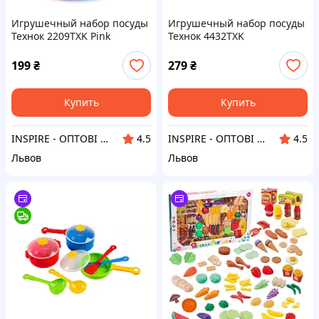
Игрушечный набор посуды
Игрушечный набор посуды
Технок 2209TXK Pink
Технок 4432TXK
Маринка 1 15 Предметов
199
₴
279
₴
Купить
Купить
INSPIRE - ОПТОВІ ПРОДАЖІ ТА БЕЗГОТІВКА ДЛЯ БІЗНЕСУ
INSPIRE - ОПТОВІ ПРОДАЖІ ТА БЕЗГОТІВКА ДЛЯ БІЗНЕСУ
4.5
4.5
Львов
Львов