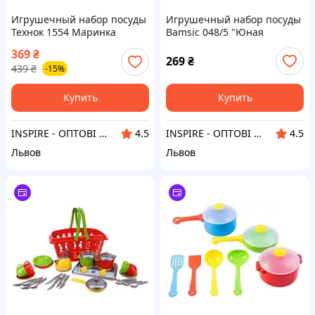
Игрушечный набор посуды
Игрушечный набор посуды
Технок 1554 Маринка
Bamsic 048/5 "Юная
хозяйка" 14 эл
369
₴
269
₴
439
₴
-15%
Купить
Купить
INSPIRE - ОПТОВІ ПРОДАЖІ ТА БЕЗГОТІВКА ДЛЯ БІЗНЕСУ
INSPIRE - ОПТОВІ ПРОДАЖІ ТА БЕЗГОТІВКА ДЛЯ БІЗНЕСУ
4.5
4.5
Львов
Львов