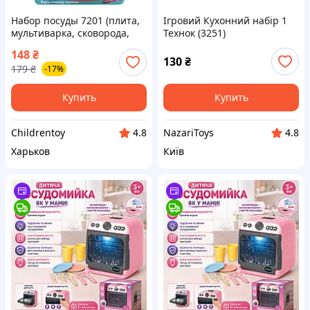
Набор посуды 7201 (плита,
Ігровий Кухонний набір 1
мультиварка, сковорода,
Технок (3251)
тарелка), 12 предметов,
148
₴
лист, 30-45-5 см.
130
₴
179
₴
-17%
Купить
Купить
Childrentoy
NazariToys
4.8
4.8
Харьков
Київ