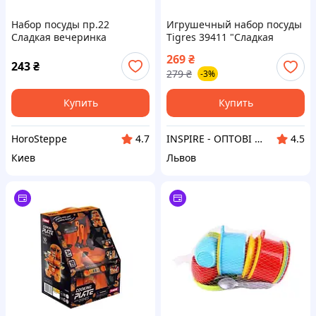
Набор посуды пр.22
Игрушечный набор посуды
Сладкая вечеринка
Tigres 39411 "Сладкая
арт.39411 ТМ TIGRES
вечеринка"
269
₴
243
₴
279
₴
-3%
Купить
Купить
HoroSteppe
INSPIRE - ОПТОВІ ПРОДАЖІ ТА БЕЗГОТІВКА ДЛЯ БІЗНЕСУ
4.7
4.5
Киев
Львов