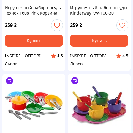
Игрушечный набор посуды
Игрушечный набор посуды
Технок 1608 Pink Корзина
Kinderway KW-100-301
"Дессерт" на подносе
259
₴
259
₴
Купить
Купить
INSPIRE - ОПТОВІ ПРОДАЖІ ТА БЕЗГОТІВКА ДЛЯ БІЗНЕСУ
INSPIRE - ОПТОВІ ПРОДАЖІ ТА БЕЗГОТІВКА ДЛЯ БІЗНЕСУ
4.5
4.5
Львов
Львов