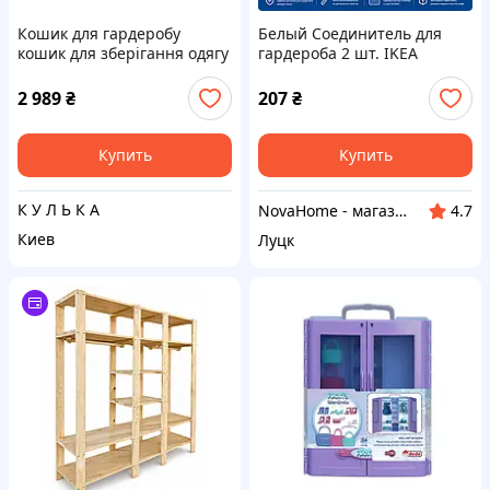
Кошик для гардеробу
Белый Соединитель для
кошик для зберігання одягу
гардероба 2 шт. IKEA
Wenko Herkules
SKÅDIS 104.776.43
2 989
₴
207
₴
Купить
Купить
К У Л Ь К А
NovaHome - магазин товарів для дому і не тільки
4.7
Киев
Луцк