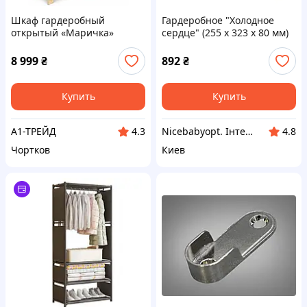
Шкаф гардеробный
Гардеробное "Холодное
открытый «Маричка»
сердце" (255 x 323 x 80 мм)
200×200×49 см из массива
"dede"
сосны | Гардеробная
8 999
₴
892
₴
система
Купить
Купить
А1-ТРЕЙД
Nicebabyopt. Інтернет магазин дитячих товарів
4.3
4.8
Чортков
Киев