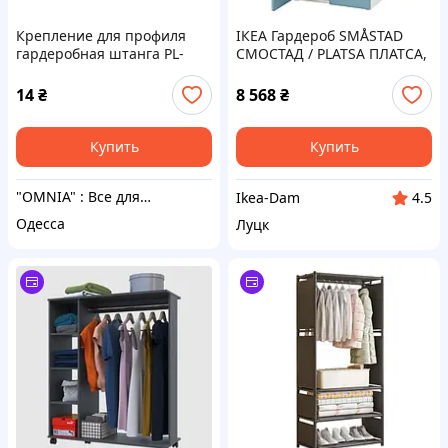
Крепление для профиля
ІКЕА Гардероб SMÅSTAD
гардеробная штанга PL-
СМОСТАД / PLATSA ПЛАТСА,
630A
795.440.94
14
₴
8 568
₴
Купить
Купить
"OMNIA" : Все для навчання,творчості,гри та не тільки!
Ikea-Dam
4.5
Одесса
Луцк