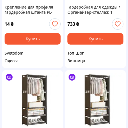
Крепление для профиля
Гардеробная для одежды •
гардеробная штанга PL-
Органайзер-стеллаж 1
630A
корпус
14
₴
733
₴
Купить
Купить
Svetodom
Топ Шоп
Одесса
Винница