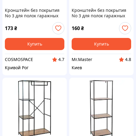
Кронштейн без покрытия
Кронштейн без покрытия
No 3 для полок гаражных
No 3 для полок гаражных
(60*250*270*2мм) ТМ
(60*250*270*2мм) ТМ
БоймаС
БоймаС
173
₴
160
₴
Купить
Купить
COSMOSPACE
Mr.Master
4.7
4.8
Кривой Рог
Киев