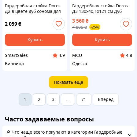
Гардеробная стойка Doros
Гардеробная стойка Doros
Д2 в цвете дуб сонома для
Д3 130х40,1х121 см Дуб
хранения одежды и
сонома (DRS-011425)
3 560
₴
аксессуаров органайзер
2 059
₴
4 806
₴
-25%
для вещей
Купить
Купить
SmartSales
MCU
4.9
4.8
Винница
Одесса
Показать еще
2
3
71
Вперед
1
...
Часто задаваемые вопросы
🔎 Что чаще всего покупают в категории Гардеробные