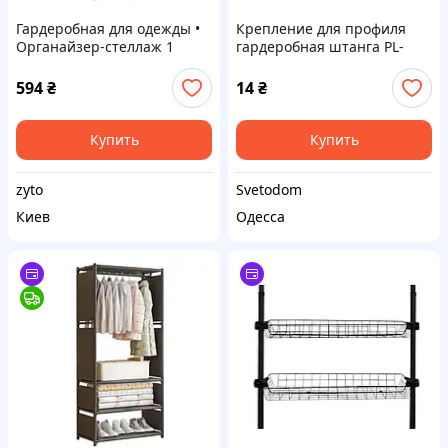
Гардеробная для одежды •
Крепление для профиля
Органайзер-стеллаж 1
гардеробная штанга PL-
корпус
630A
594
₴
14
₴
Купить
Купить
zyto
Svetodom
Киев
Одесса