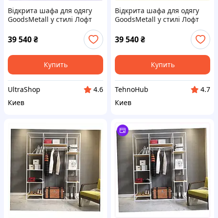
Відкрита шафа для одягу
Відкрита шафа для одягу
GoodsMetall у стилі Лофт
GoodsMetall у стилі Лофт
2000х1600х500мм ВШ75
2000х1600х500мм ВШ75,
6446T381X
644X63EX81
39 540
₴
39 540
₴
Купить
Купить
UltraShop
TehnoHub
4.6
4.7
Киев
Киев