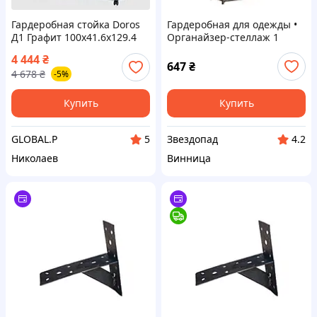
Гардеробная стойка Doros
Гардеробная для одежды •
Д1 Графит 100х41.6х129.4
Органайзер-стеллаж 1
(41510092)
корпус
4 444
₴
647
₴
4 678
₴
-5%
Купить
Купить
GLOBAL.P
Звездопад
5
4.2
Николаев
Винница