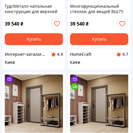
ГудсМеталл напольная
Многофункциональный
конструкция для верхней
стеллаж для вещей ВШ75
одежды 6B44MP6381
644X6A3H81
39 540
₴
39 540
₴
Купить
Купить
Интер​нет-ка​т​ал​​ог ски​​д​ок "МОДНИК"
HomeCraft
4.9
4.7
Киев
Киев