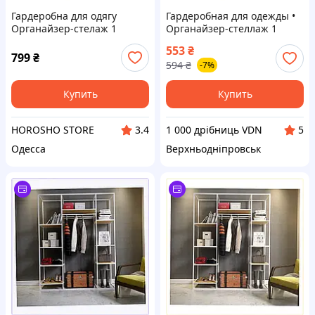
Гардеробна для одягу
Гардеробная для одежды •
Органайзер-стелаж 1
Органайзер-стеллаж 1
корпус
корпус
553
₴
799
₴
594
₴
-7%
Купить
Купить
HOROSHO STORE
1 000 дрібниць VDN
3.4
5
Одесса
Верхньодніпровськ