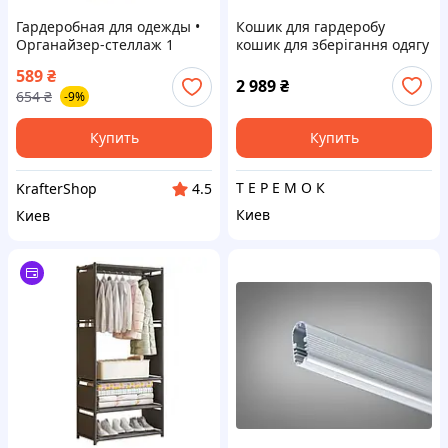
Гардеробная для одежды •
Кошик для гардеробу
Органайзер-стеллаж 1
кошик для зберігання одягу
корпус
Wenko Herkules
589
₴
2 989
₴
654
₴
-9%
Купить
Купить
Т Е Р Е М О К
KrafterShop
4.5
Киев
Киев