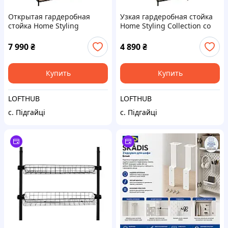
Открытая гардеробная
Узкая гардеробная стойка
стойка Home Styling
Home Styling Collection со
Collection со штангой и 3
штангой и 3 полками
полками
7 990
₴
4 890
₴
Купить
Купить
LOFTHUB
LOFTHUB
с. Підгайці
с. Підгайці