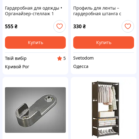
Гардеробная для одежды •
Профиль для ленты –
Органайзер-стеллаж 1
гардеробная штанга с
корпус
матовым рассеиват�
555
₴
330
₴
Купить
Купить
Svetodom
Твій вибір
5
Одесса
Кривой Рог