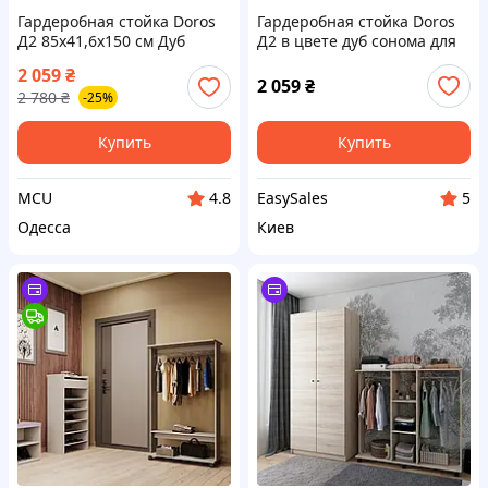
Гардеробная стойка Doros
Гардеробная стойка Doros
Д2 85х41,6х150 см Дуб
Д2 в цвете дуб сонома для
сонома (DRS-011417)
хранения одежды и
2 059
₴
аксессуаров органайзер
2 059
₴
2 780
₴
-25%
для вещей
Купить
Купить
MCU
EasySales
4.8
5
Одесса
Киев