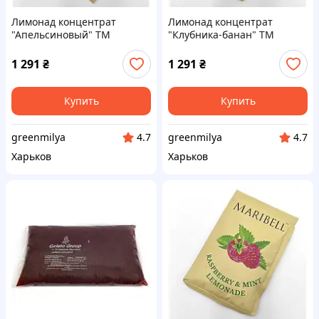
Лимонад концентрат
Лимонад концентрат
"Апельсиновый" ТМ
"Клубника-банан" ТМ
Maribell, 50г – 50 шт. Код/
Maribell, 50г - 50 шт. Код/
Артикул л222908ёё
Артикул л222901ёё
1 291
₴
1 291
₴
Купить
Купить
greenmilya
greenmilya
4.7
4.7
Харьков
Харьков