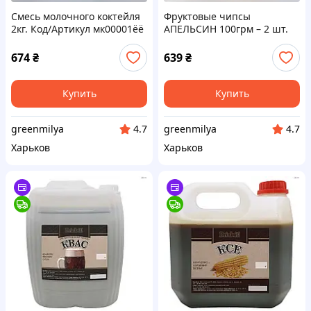
Смесь молочного коктейля
Фруктовые чипсы
2кг. Код/Артикул мк00001ёё
АПЕЛЬСИН 100грм – 2 шт.
Код/Артикул НФ-00002522ё
674
₴
639
₴
Купить
Купить
greenmilya
greenmilya
4.7
4.7
Харьков
Харьков