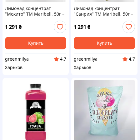
Лимонад концентрат
Лимонад концентрат
"Мохито" ТМ Maribell, 50г –
"Санрия" ТМ Maribell, 50г –
50 шт. Код/Артикул
50 шт. Код/Артикул
л222904ёё
л222907ёё
1 291
₴
1 291
₴
Купить
Купить
greenmilya
greenmilya
4.7
4.7
Харьков
Харьков