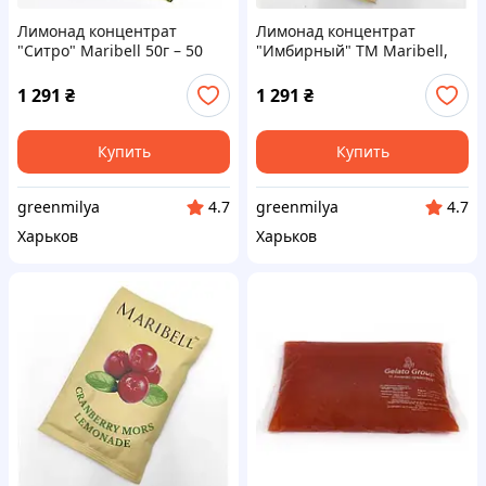
Лимонад концентрат
Лимонад концентрат
"Ситро" Maribell 50г – 50
"Имбирный" ТМ Maribell,
шт. Код/Артикул
50г – 50 шт. Код/Артикул
НФ-00003144ёё
л222902ё
1 291
₴
1 291
₴
Купить
Купить
greenmilya
greenmilya
4.7
4.7
Харьков
Харьков