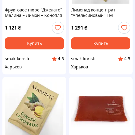
Фруктовое пюре "Джелато"
Лимонад концентрат
Малина – Лимон – Конопля
"Апельсиновый" ТМ
2 кг. Код/Артикул
Maribell, 50г – 50 шт. Код/
фпд-0006ёё
Артикул л222908ёё
1 121
₴
1 291
₴
Купить
Купить
smak-koristi
smak-koristi
4.5
4.5
Харьков
Харьков