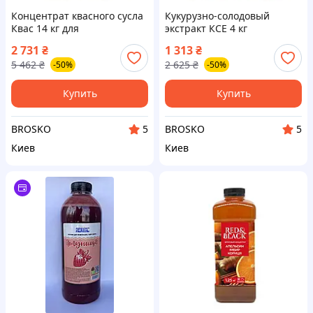
Концентрат квасного сусла
Кукурузно-солодовый
Квас 14 кг для
экстракт КСЕ 4 кг
приготовления кваса хлеба
натуральный продукт для
2 731
₴
1 313
₴
и кондитерских изделий
напитокварения и
5 462
₴
2 625
₴
-50%
-50%
производства бурбона
Купить
Купить
BROSKO
BROSKO
5
5
Киев
Киев