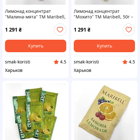
Лимонад концентрат
Лимонад концентрат
"Малина-мята" ТМ Maribell,
"Мохито" ТМ Maribell, 50г –
50г – 50 шт. Код/Артикул
50 шт. Код/Артикул
л222905ёё
л222904ёё
1 291
₴
1 291
₴
Купить
Купить
smak-koristi
smak-koristi
4.5
4.5
Харьков
Харьков