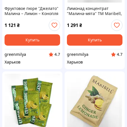
Фруктовое пюре "Джелато"
Лимонад концентрат
Малина – Лимон – Конопля
"Малина-мята" ТМ Maribell,
2 кг. Код/Артикул
50г – 50 шт. Код/Артикул
фпд-0006ёё
л222905ёё
1 121
₴
1 291
₴
Купить
Купить
greenmilya
greenmilya
4.7
4.7
Харьков
Харьков