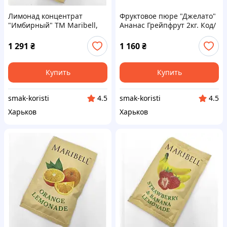
Лимонад концентрат
Фруктовое пюре "Джелато"
"Имбирный" ТМ Maribell,
Ананас Грейпфрут 2кг. Код/
50г – 50 шт. Код/Артикул
Артикул НФ-00002489ёё
л222902ё
1 291
₴
1 160
₴
Купить
Купить
smak-koristi
smak-koristi
4.5
4.5
Харьков
Харьков