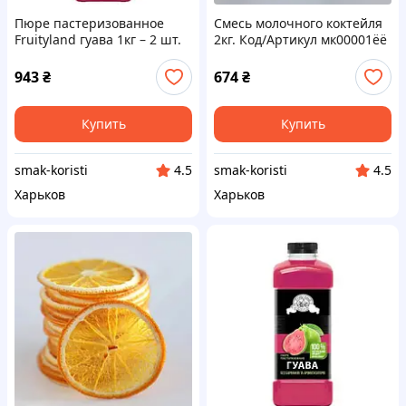
Пюре пастеризованное
Смесь молочного коктейля
Fruityland гуава 1кг – 2 шт.
2кг. Код/Артикул мк00001ёё
Код/Артикул НФ-00002756ёё
943
₴
674
₴
Купить
Купить
smak-koristi
smak-koristi
4.5
4.5
Харьков
Харьков