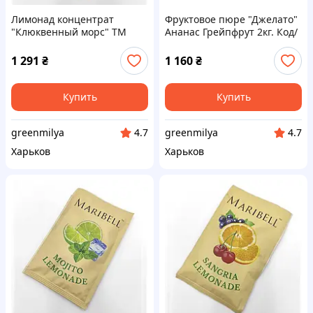
Лимонад концентрат
Фруктовое пюре "Джелато"
"Клюквенный морс" ТМ
Ананас Грейпфрут 2кг. Код/
Maribell, 50г - 50 шт. Код/
Артикул НФ-00002489ёё
Артикул л222909ёё
1 291
₴
1 160
₴
Купить
Купить
greenmilya
greenmilya
4.7
4.7
Харьков
Харьков