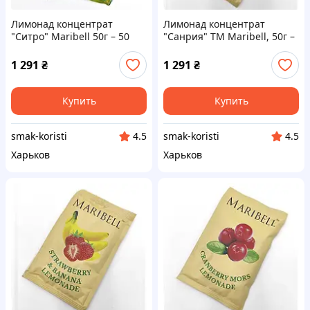
Лимонад концентрат
Лимонад концентрат
"Ситро" Maribell 50г – 50
"Санрия" ТМ Maribell, 50г –
шт. Код/Артикул
50 шт. Код/Артикул
НФ-00003144ёё
л222907ёё
1 291
₴
1 291
₴
Купить
Купить
smak-koristi
smak-koristi
4.5
4.5
Харьков
Харьков