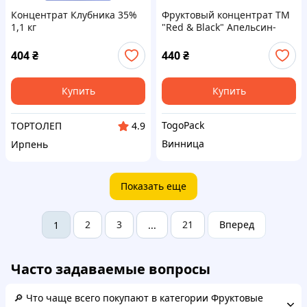
Концентрат Клубника 35%
Фруктовый концентрат ТМ
1,1 кг
"Red & Black" Апельсин-
Имбирь- Корица,
бутылка,1250г
404
₴
440
₴
Купить
Купить
TogoPack
ТОРТОЛЕП
4.9
Винница
Ирпень
Показать еще
2
3
21
Вперед
1
...
Часто задаваемые вопросы
🔎 Что чаще всего покупают в категории Фруктовые