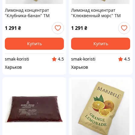
Лимонад концентрат
Лимонад концентрат
"Клубника-банан" ТМ
"Клюквенный морс" ТМ
Maribell, 50г - 50 шт. Код/
Maribell, 50г - 50 шт. Код/
Артикул л222901ёё
Артикул л222909ёё
1 291
₴
1 291
₴
Купить
Купить
smak-koristi
smak-koristi
4.5
4.5
Харьков
Харьков