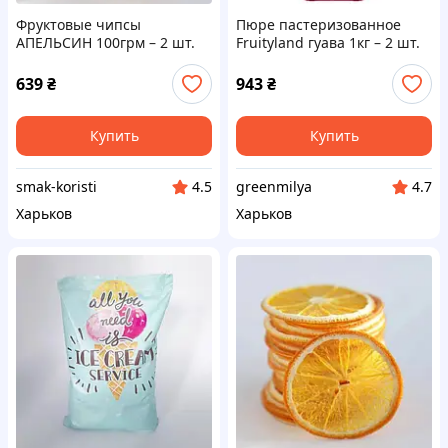
Фруктовые чипсы
Пюре пастеризованное
АПЕЛЬСИН 100грм – 2 шт.
Fruityland гуава 1кг – 2 шт.
Код/Артикул НФ-00002522ё
Код/Артикул НФ-00002756ёё
639
₴
943
₴
Купить
Купить
smak-koristi
greenmilya
4.5
4.7
Харьков
Харьков