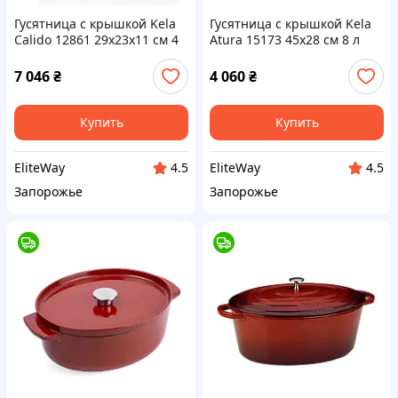
Гусятница с крышкой Kela
Гусятница с крышкой Kela
Сalido 12861 29х23х11 см 4
Atura 15173 45х28 см 8 л
л черная
черная
7 046
₴
4 060
₴
Купить
Купить
EliteWay
EliteWay
4.5
4.5
Запорожье
Запорожье