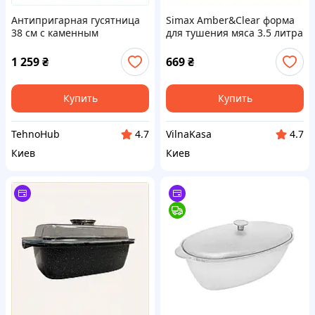
Антипригарная гусятница
Simax Amber&Clear форма
38 см с каменным
для тушения мяса 3.5 литра
покрытием 8715029XE
8714B8H06
1 259
₴
669
₴
Купить
Купить
TehnoHub
VilnaKasa
4.7
4.7
Киев
Киев