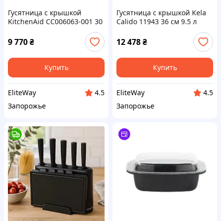
Гусятница с крышкой
Гусятница с крышкой Kela
KitchenAid СС006063-001 30
Сalido 11943 36 см 9.5 л
см 5.6 л красная
красная
9 770
₴
12 478
₴
Купить
Купить
EliteWay
EliteWay
4.5
4.5
Запорожье
Запорожье