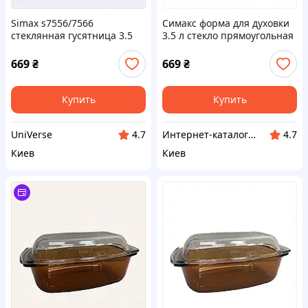
Simax s7556/7566
Симакс форма для духовки
стеклянная гусятница 3.5
3.5 л стекло прямоугольная
литра, 87P1480M6
87M1A4806
669
₴
669
₴
Купить
Купить
UniVerse
Интернет-каталог скидок "Профит плюс"
4.7
4.7
Киев
Киев