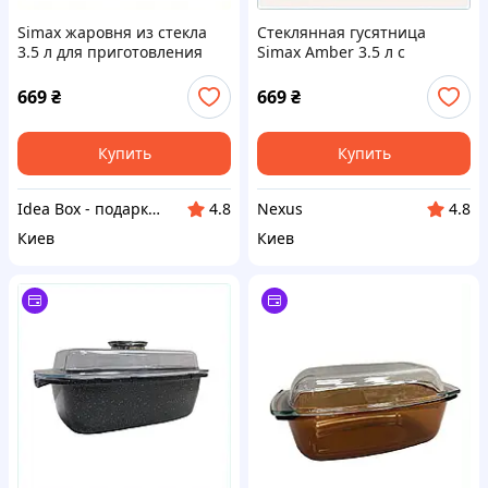
Simax жаровня из стекла
Стеклянная гусятница
3.5 л для приготовления
Simax Amber 3.5 л с
жаркого M8714TC806
крышкой, 87HP1P4806
669
₴
669
₴
Купить
Купить
Idea Box - подарки для всей семьи
Nexus
4.8
4.8
Киев
Киев