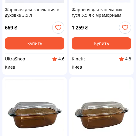
Жаровня для запекания в
Жаровня для запекания
духовке 3.5 л
гуся 5.5 л с мраморным
прямоугольная,
слоем 8715T0K29
M87148XT06
669
₴
1 259
₴
Купить
Купить
UltraShop
Kinetic
4.6
4.8
Киев
Киев