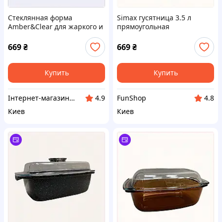
Стеклянная форма
Simax гусятница 3.5 л
Amber&Clear для жаркого и
прямоугольная
овощей 8M71C4806
термостойкая, 87MT14806K
669
₴
669
₴
Купить
Купить
Інтернет-магазин NeonLemon
FunShop
4.9
4.8
Киев
Киев