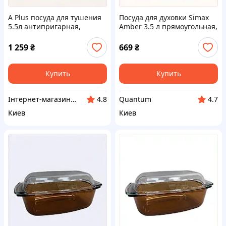
A Plus посуда для тушения
Посуда для духовки Simax
5.5л антипригарная,
Amber 3.5 л прямоугольная,
87A15E029
87B14806KC
1 259
₴
669
₴
Купить
Купить
Інтернет-магазин enJoy
Quantum
4.8
4.7
Киев
Киев