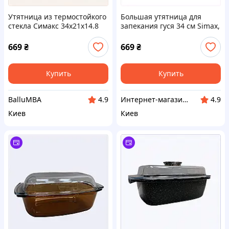
Утятница из термостойкого
Большая утятница для
стекла Симакс 34х21х14.8
запекания гуся 34 см Simax,
см B87148A0T6
E8P71480X6
669
₴
669
₴
Купить
Купить
BalluMBA
Интернет-магазин "SmartShop"
4.9
4.9
Киев
Киев