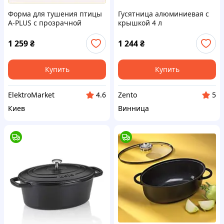
Форма для тушения птицы
Гусятница алюминиевая с
A-PLUS с прозрачной
крышкой 4 л
крышкой, 8715B0MB29
1 259
₴
1 244
₴
Купить
Купить
ElektroMarket
Zento
4.6
5
Киев
Винница