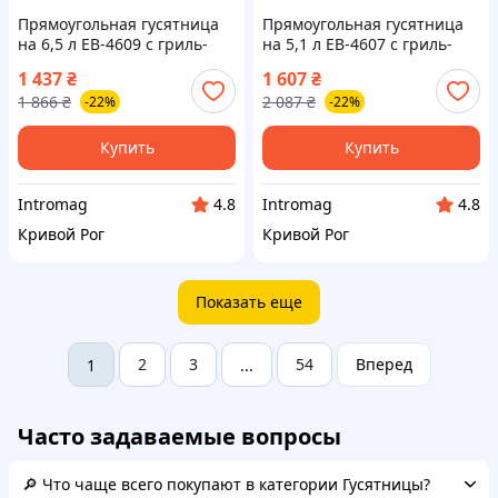
Прямоугольная гусятница
Прямоугольная гусятница
на 6,5 л EB-4609 с гриль-
на 5,1 л EB-4607 с гриль-
крышкой, алюминиевая
крышкой, алюминиевая
1 437
₴
1 607
₴
жаровня 31×22×11 см
жаровня 32×21×10,6 см
1 866
₴
2 087
₴
-22%
-22%
Купить
Купить
Intromag
Intromag
4.8
4.8
Кривой Рог
Кривой Рог
Показать еще
2
3
54
Вперед
1
...
Часто задаваемые вопросы
🔎 Что чаще всего покупают в категории Гусятницы?