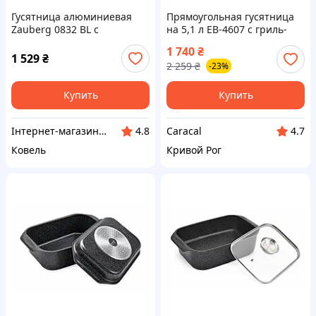
Гусятница алюминиевая
Прямоугольная гусятница
Zauberg 0832 BL с
на 5,1 л EB-4607 с гриль-
мраморным покрытием, 5.5
крышкой, алюминиевая
1 740
₴
л
жаровня 32×21×10,6 см
1 529
₴
2 259
₴
-23%
Купить
Купить
Інтернет-магазин підгузників та побутової хімії VIKI Home
Caracal
4.8
4.7
Ковель
Кривой Рог