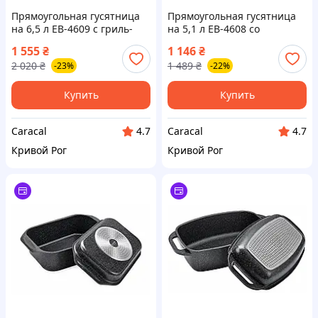
Прямоугольная гусятница
Прямоугольная гусятница
на 6,5 л EB-4609 с гриль-
на 5,1 л EB-4608 со
крышкой, алюминиевая
стеклянной крышкой,
1 555
₴
1 146
₴
жаровня 31×22×11 см
32×21×10,6 см для всех
2 020
₴
1 489
₴
-23%
-22%
видов плит
Купить
Купить
Caracal
Caracal
4.7
4.7
Кривой Рог
Кривой Рог