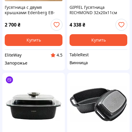
Гусятница с двумя
GIPFEL Гусятница
крышками Edenberg EB-
RICHMOND 32х20х11см
4613 34.5х24.5х12 см 8.5 л
0142 GIPFEL
черная
2 700
₴
4 338
₴
Купить
Купить
TableRest
EliteWay
4.5
Винница
Запорожье