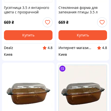
Гусятница 3.5 л янтарного
Стеклянная форма для
цвета с прозрачной
запекания птицы 3.5 л
крышкой, 8C714T806
Симакс, 87K1480M6
669
₴
669
₴
Купить
Купить
Dealz
Интернет-магазин RedShift.com.ua
4.8
4.8
Киев
Киев