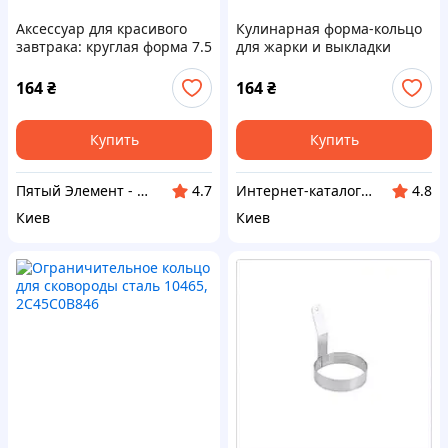
Аксессуар для красивого
Кулинарная форма-кольцо
завтрака: круглая форма 7.5
для жарки и выкладки
см 245XM08A46
блюд, 24P50A846
164
₴
164
₴
Купить
Купить
Пятый Элемент - всё, что вам нужно
Интернет-кат​алог ск​​ид​​​ок "TRIVIA"
4.7
4.8
Киев
Киев