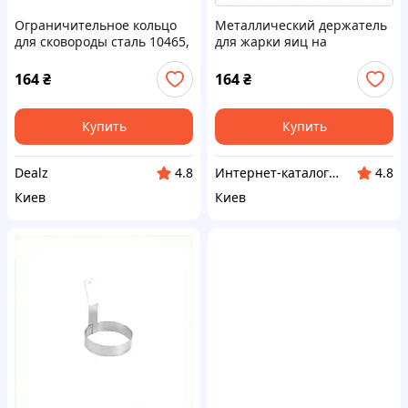
Ограничительное кольцо
Металлический держатель
для сковороды сталь 10465,
для жарки яиц на
2C45C0B846
сковороде B24B5E0846
164
₴
164
₴
Купить
Купить
Dealz
Интер​нет-ка​т​ал​​ог ски​​д​ок "МОДНИК"
4.8
4.8
Киев
Киев