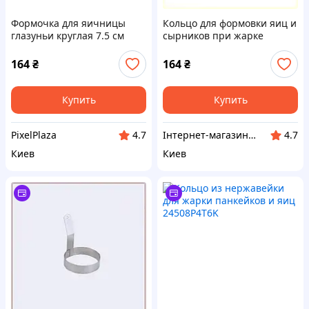
Формочка для яичницы
Кольцо для формовки яиц и
глазуньи круглая 7.5 см
сырников при жарке
сталь, 2450CA846E
2450X8B4P6
164
₴
164
₴
Купить
Купить
PixelPlaza
Інтернет-магазин ShopNow
4.7
4.7
Киев
Киев