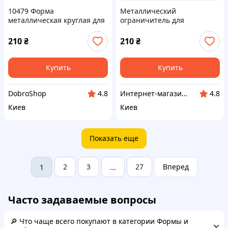
10479 Форма
Металлический
металлическая круглая для
ограничитель для
жарки 15 см 2450CK847
порционных завтраков
E24508K4T7
210
₴
210
₴
Купить
Купить
DobroShop
Интернет-магазин TVOЁ
4.8
4.8
Киев
Киев
Показать еще
2
3
27
Вперед
1
...
Часто задаваемые вопросы
🔎 Что чаще всего покупают в категории Формы и