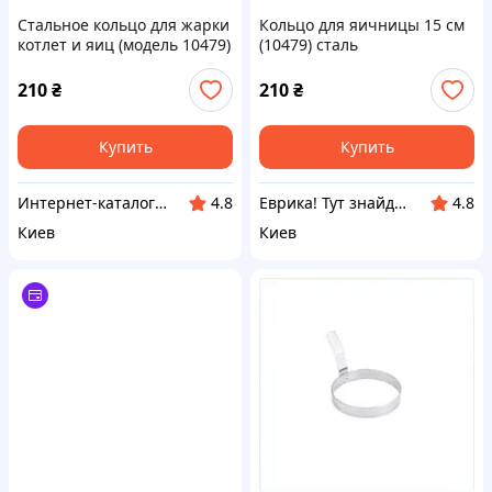
Стальное кольцо для жарки
Кольцо для яичницы 15 см
котлет и яиц (модель 10479)
(10479) сталь
24508MX47
нержавеющая,
MH245K0847
210
₴
210
₴
Купить
Купить
Интернет-кат​алог ск​​ид​​​ок "TRIVIA"
Еврика! Тут знайдеться все!
4.8
4.8
Киев
Киев