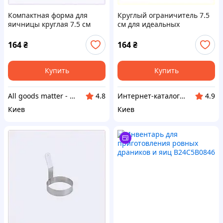
Компактная форма для
Круглый ограничитель 7.5
яичницы круглая 7.5 см
см для идеальных
2P45084H6
завтраков 245TA0846
164
₴
164
₴
Купить
Купить
All goods matter - актуальные товары на каждый день
Интер​нет-ка​та​лог с​ки​​док "ZAKAZ!K"
4.8
4.9
Киев
Киев