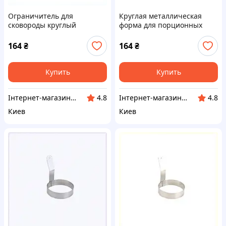
Ограничитель для
Круглая металлическая
сковороды круглый
форма для порционных
стальной 10465
блюд 2C4508EC46
M2450846ME
164
₴
164
₴
Купить
Купить
Інтернет-магазин enJoy
Інтернет-магазин KupiVse
4.8
4.8
Киев
Киев