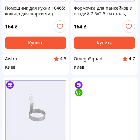
Помощник для кухни 10465:
Формочка для панкейков и
кольцо для жарки яиц
оладий 7.5х2.5 см сталь,
2450PE846
24M5E0846
164
₴
164
₴
Купить
Купить
Aistra
OmegaSquad
4.5
4.7
Киев
Киев