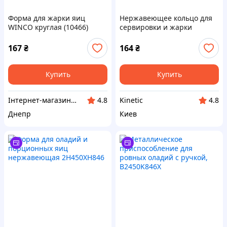
Форма для жарки яиц
Нержавеющее кольцо для
WINCO круглая (10466)
сервировки и жарки
продуктов, 24T50846P
167
₴
164
₴
Купить
Купить
Інтернет-магазин "Winner"
Kinetic
4.8
4.8
Днепр
Киев