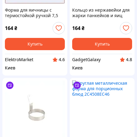
Форма для яичницы с
Кольцо из нержавейки для
термостойкой ручкой 7,5
жарки панкейков и яиц
см, 24T50P846
24508P4T6K
164
₴
164
₴
Купить
Купить
ElektroMarket
GadgetGalaxy
4.6
4.8
Киев
Киев