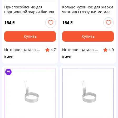
Приспособление для
Кольцо кухонное для жарки
порционной жарки блинов
яичницы глазуньи металл
и яиц 24508A46XT
P2B450X846
164
₴
164
₴
Купить
Купить
Интернет-каталог скидок "Гривна Маркет"
Инт​е​​рн​ет-кат​алог ск​​идок "KIEVSALES.COM"
4.7
4.9
Киев
Киев