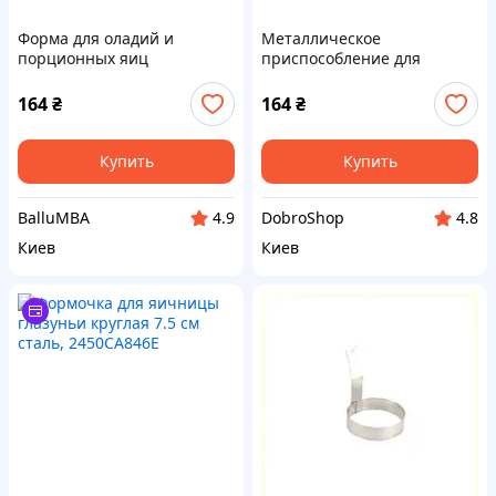
Форма для оладий и
Металлическое
порционных яиц
приспособление для
нержавеющая 2H450XH846
ровных оладий с ручкой,
B2450K846X
164
₴
164
₴
Купить
Купить
BalluMBA
DobroShop
4.9
4.8
Киев
Киев