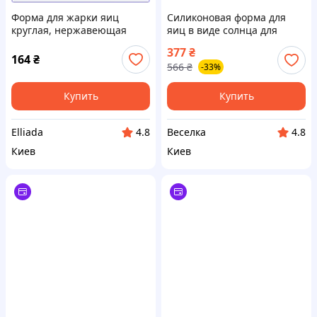
Форма для жарки яиц
Силиконовая форма для
круглая, нержавеющая
яиц в виде солнца для
сталь 7,5x2,5 см (10465)
креативных завтраков и
377
₴
24508PM46E
выпечки 10х8 см FLAME
164
₴
566
₴
-33%
Купить
Купить
Elliada
Веселка
4.8
4.8
Киев
Киев