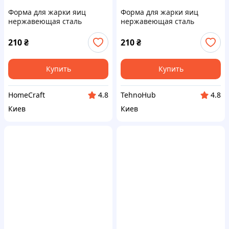
Форма для жарки яиц
Форма для жарки яиц
нержавеющая сталь
нержавеющая сталь
круглая 15 х 2,5 см (10479),
круглая 15 х 2,5 см (10479),
2450H84T7
245P084B7
210
₴
210
₴
Купить
Купить
HomeCraft
TehnoHub
4.8
4.8
Киев
Киев