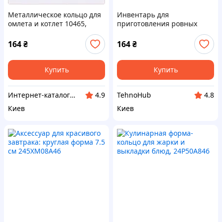
Металлическое кольцо для
Инвентарь для
омлета и котлет 10465,
приготовления ровных
2450X846AX
драников и яиц B24C5B0846
164
₴
164
₴
Купить
Купить
Инте​рнет​-кат​алог ск​​идок "BAGSPACE"
TehnoHub
4.9
4.8
Киев
Киев