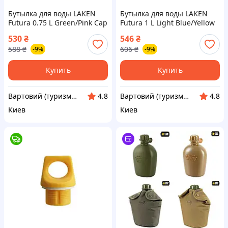
Бутылка для воды LAKEN
Бутылка для воды LAKEN
Futura 0.75 L Green/Pink Cap
Futura 1 L Light Blue/Yellow
0,75L (72P--vart)
Cap 1L (73Y--vart)
530
₴
546
₴
588
₴
606
₴
-9%
-9%
Купить
Купить
Вартовий (туризм, охота и кемпинг)
Вартовий (туризм, охота и кемпинг)
4.8
4.8
Киев
Киев