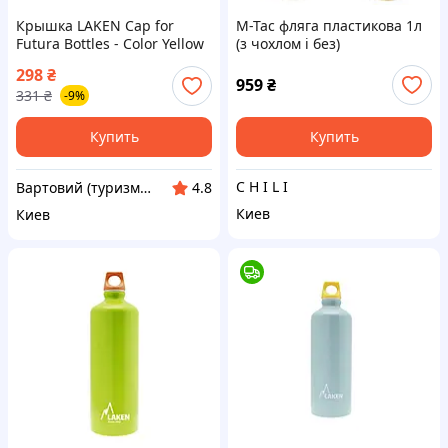
Крышка LAKEN Cap for
M-Tac фляга пластикова 1л
Futura Bottles - Color Yellow
(з чохлом і без)
26mm (055--vart)
298
₴
959
₴
331
₴
-9%
Купить
Купить
C H I L I
Вартовий (туризм, охота и кемпинг)
4.8
Киев
Киев