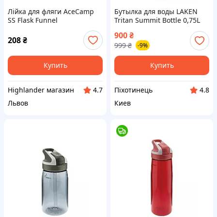
Лійка для фляги AceCamp
Бутылка для воды LAKEN
SS Flask Funnel
Tritan Summit Bottle 0,75L
Red 0,75L {TNS2-piho}
900
₴
208
₴
999
₴
-9%
Купить
Купить
Highlander магазин
Піхотинець
4.7
4.8
Львов
Киев