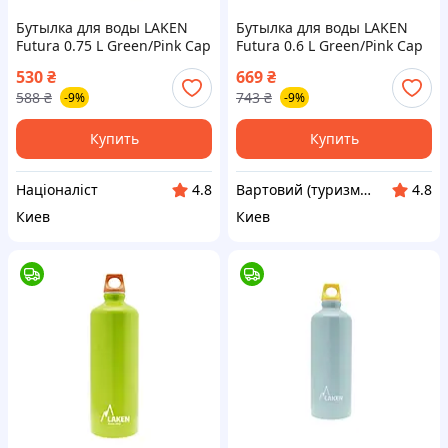
Бутылка для воды LAKEN
Бутылка для воды LAKEN
Futura 0.75 L Green/Pink Cap
Futura 0.6 L Green/Pink Cap
0,75L [n-72P-]
0,6L (71P--vart)
530
₴
669
₴
588
₴
743
₴
-9%
-9%
Купить
Купить
Націоналіст
Вартовий (туризм, охота и кемпинг)
4.8
4.8
Киев
Киев