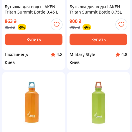
Бутылка для воды LAKEN
Бутылка для воды LAKEN
Tritan Summit Bottle 0.45 L
Tritan Summit Bottle 0,75L
Grey 0,45L {TNS4-piho}
Red 0,75L 1
863
₴
900
₴
958
₴
999
₴
-9%
-9%
Купить
Купить
Піхотинець
Military Style
4.8
4.8
Киев
Киев