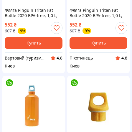
Фляга Pinguin Tritan Fat
Фляга Pinguin Tritan Fat
Bottle 2020 BPA-free, 1,0 L,
Bottle 2020 BPA-free, 1,0 L,
Grey (8592-vart)
Grey {8592-piho}
552
₴
552
₴
607
₴
607
₴
-9%
-9%
Купить
Купить
Вартовий (туризм, охота и кемпинг)
Піхотинець
4.8
4.8
Киев
Киев