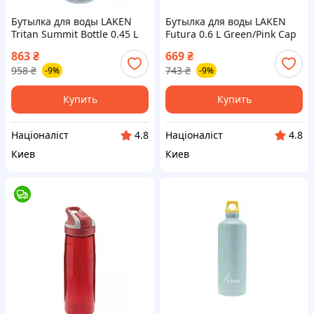
Бутылка для воды LAKEN
Бутылка для воды LAKEN
Tritan Summit Bottle 0.45 L
Futura 0.6 L Green/Pink Cap
Grey 0,45L [n-TNS4]
0,6L [n-71P-]
863
₴
669
₴
958
₴
743
₴
-9%
-9%
Купить
Купить
Націоналіст
Націоналіст
4.8
4.8
Киев
Киев