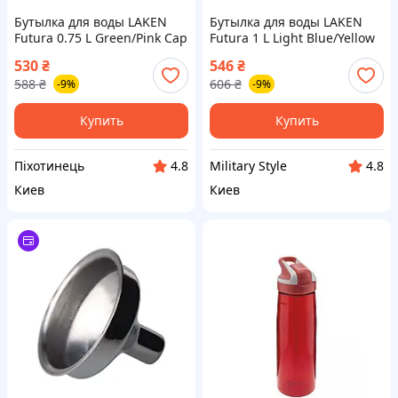
Бутылка для воды LAKEN
Бутылка для воды LAKEN
Futura 0.75 L Green/Pink Cap
Futura 1 L Light Blue/Yellow
0,75L {72P--piho}
Cap 1L 1
530
₴
546
₴
588
₴
606
₴
-9%
-9%
Купить
Купить
Піхотинець
Military Style
4.8
4.8
Киев
Киев