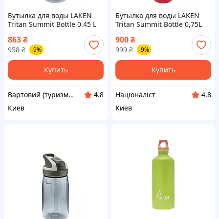
Бутылка для воды LAKEN
Бутылка для воды LAKEN
Tritan Summit Bottle 0.45 L
Tritan Summit Bottle 0,75L
Grey 0,45L (TNS4-vart)
Red 0,75L [n-TNS2]
863
₴
900
₴
958
₴
999
₴
-9%
-9%
Купить
Купить
Вартовий (туризм, охота и кемпинг)
Націоналіст
4.8
4.8
Киев
Киев