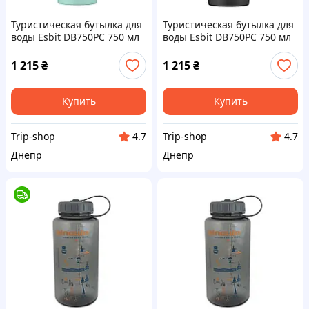
Туристическая бутылка для
Туристическая бутылка для
воды Esbit DB750PC 750 мл
воды Esbit DB750PC 750 мл
из пищевой нержавеющей
из пищевой нержавеющей
стали, зеленая (2 крышки в
стали, черная (2 крышки в
1 215
₴
1 215
₴
комплекте)
комплекте)
Купить
Купить
Trip-shop
Trip-shop
4.7
4.7
Днепр
Днепр