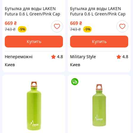
Бутылка для воды LAKEN
Бутылка для воды LAKEN
Futura 0.6 L Green/Pink Cap
Futura 0.6 L Green/Pink Cap
0,6L |neper-71P-|
0,6L 1
669
₴
669
₴
743
₴
743
₴
-9%
-9%
Купить
Купить
Непереможні
Military Style
4.8
4.8
Киев
Киев