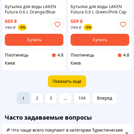
Бутылка для воды LAKEN
Бутылка для воды LAKEN
Futura 0.6 L Orange/Blue
Futura 0.6 L Green/Pink Cap
Cap 0,6L {71A--piho}
0,6L {71P--piho}
669
₴
669
₴
743
₴
743
₴
-9%
-9%
Купить
Купить
Піхотинець
Піхотинець
4.8
4.8
Киев
Киев
Показать еще
2
3
104
Вперед
1
...
Часто задаваемые вопросы
🔎 Что чаще всего покупают в категории Туристические