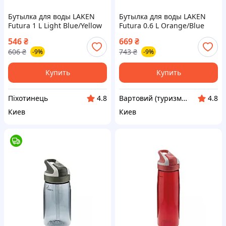
Бутылка для воды LAKEN
Бутылка для воды LAKEN
Futura 1 L Light Blue/Yellow
Futura 0.6 L Orange/Blue
Cap 1L {73Y--piho}
Cap 0,6L (71A--vart)
546
₴
669
₴
606
₴
743
₴
-9%
-9%
Купить
Купить
Піхотинець
Вартовий (туризм, охота и кемпинг)
4.8
4.8
Киев
Киев