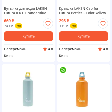
Бутылка для воды LAKEN
Крышка LAKEN Cap for
Futura 0.6 L Orange/Blue
Futura Bottles - Color Yellow
Cap 0,6L |neper-71A-|
26mm |neper-055-|
669
₴
298
₴
743
₴
331
₴
-9%
-9%
Купить
Купить
Непереможні
Непереможні
4.8
4.8
Киев
Киев