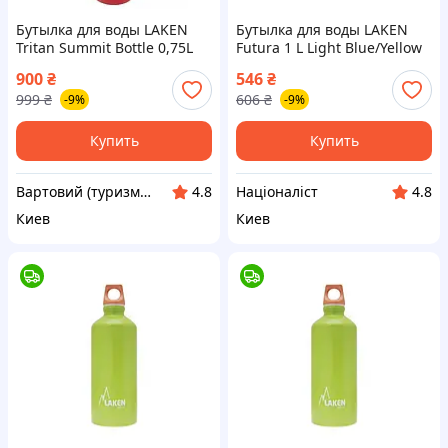
Бутылка для воды LAKEN
Бутылка для воды LAKEN
Tritan Summit Bottle 0,75L
Futura 1 L Light Blue/Yellow
Red 0,75L (TNS2-vart)
Cap 1L [n-73Y-]
900
₴
546
₴
999
₴
606
₴
-9%
-9%
Купить
Купить
Вартовий (туризм, охота и кемпинг)
Націоналіст
4.8
4.8
Киев
Киев