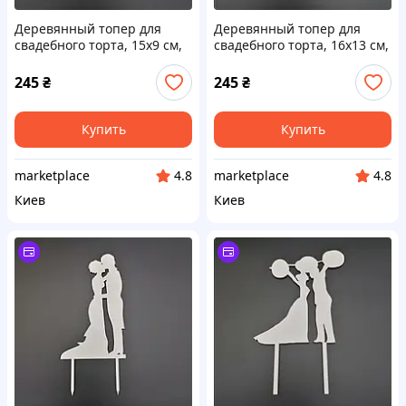
Деревянный топер для
Деревянный топер для
свадебного торта, 15х9 см,
свадебного торта, 16х13 см,
арт. TPR-017 - 2 шт Код/
арт. TPR-012 - 2 шт Код/
Артикул TPR-017
Артикул TPR-012
245
₴
245
₴
Купить
Купить
marketplace
marketplace
4.8
4.8
Киев
Киев