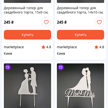
Деревянный топер для
Деревянный топер для
свадебного торта, 15х9 см,
свадебного торта, 14х10 см,
арт. TPR-016 - 2 шт Код/
арт. TPR-004 - 2 шт Код/
Артикул TPR-016
Артикул TPR-004
245
₴
245
₴
Купить
Купить
marketplace
marketplace
4.8
4.8
Киев
Киев