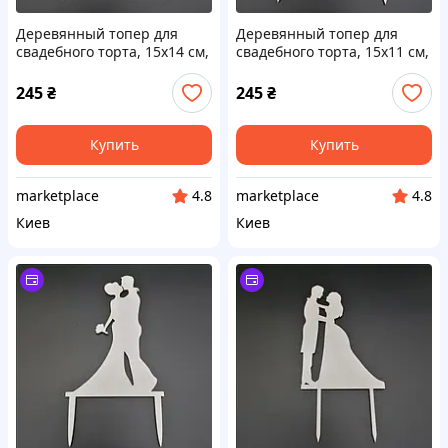
Деревянный топер для
Деревянный топер для
свадебного торта, 15х14 см,
свадебного торта, 15х11 см,
арт. TPR-008 - 2 шт Код/
арт. TPR-019 - 2 шт Код/
Артикул TPR-008
Артикул TPR-019
245
₴
245
₴
Купить
Купить
marketplace
marketplace
4.8
4.8
Киев
Киев