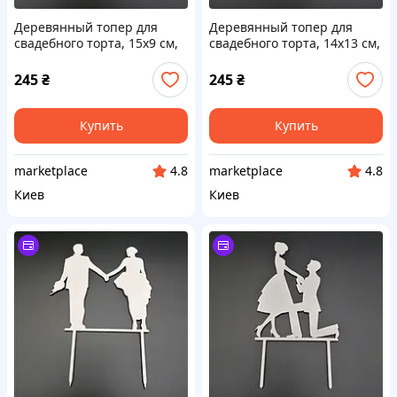
Деревянный топер для
Деревянный топер для
свадебного торта, 15х9 см,
свадебного торта, 14х13 см,
арт. TPR-013 - 2 шт Код/
арт. TPR-009 - 2 шт Код/
Артикул TPR-013
Артикул TPR-009
245
₴
245
₴
Купить
Купить
marketplace
marketplace
4.8
4.8
Киев
Киев