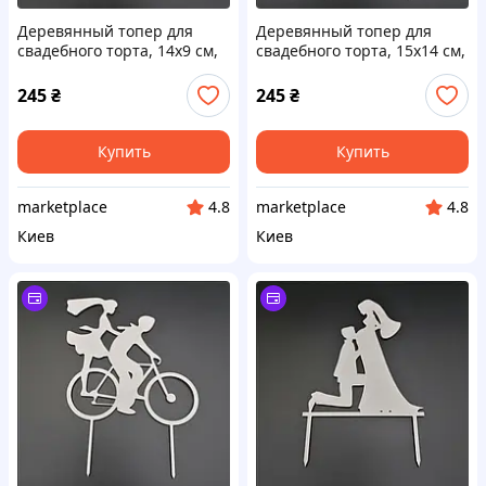
Деревянный топер для
Деревянный топер для
свадебного торта, 14х9 см,
свадебного торта, 15х14 см,
арт. TPR-006 - 2 шт Код/
арт. TPR-022 - 2 шт Код/
Артикул TPR-006
Артикул TPR-022
245
₴
245
₴
Купить
Купить
marketplace
marketplace
4.8
4.8
Киев
Киев