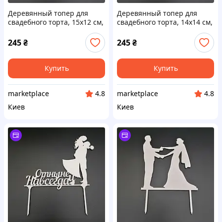
Деревянный топер для
Деревянный топер для
свадебного торта, 15х12 см,
свадебного торта, 14х14 см,
арт. TPR-014 - 2 шт Код/
арт. TPR-011 - 2 шт Код/
Артикул TPR-014
Артикул TPR-011
245
₴
245
₴
Купить
Купить
marketplace
marketplace
4.8
4.8
Киев
Киев