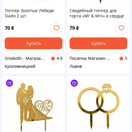
Топпер Золотые Лебеди
Свадебный топпер для
Slado 2 шт
торта «Mr & Mrs» в сердце
70
₴
79
₴
Купить
Купить
Smakotti - Магазин кондитерских ингредиентов
Посипка Магазин декору тортиків
4.9
5
Кропивницкий
Львов