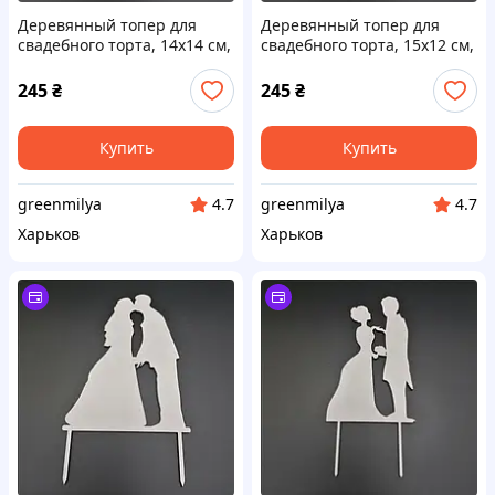
Деревянный топер для
Деревянный топер для
свадебного торта, 14х14 см,
свадебного торта, 15х12 см,
арт. TPR-015 - 2 шт Код/
арт. TPR-021 - 2 шт Код/
Артикул TPR-015
Артикул TPR-021
245
₴
245
₴
Купить
Купить
greenmilya
greenmilya
4.7
4.7
Харьков
Харьков