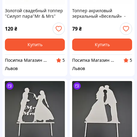
Золотой свадебный топпер
Топпер акриловый
"Силуэт пара"Mr & Mrs"
зеркальный «Веселый» -
22х14см
Золото
120
₴
79
₴
Купить
Купить
Посипка Магазин декору тортиків
Посипка Магазин декору тортиків
5
5
Львов
Львов