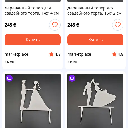
Деревянный топер для
Деревянный топер для
свадебного торта, 14х14 см,
свадебного торта, 15х12 см,
арт. TPR-015 - 2 шт Код/
арт. TPR-021 - 2 шт Код/
Артикул TPR-015
Артикул TPR-021
245
₴
245
₴
Купить
Купить
marketplace
marketplace
4.8
4.8
Киев
Киев