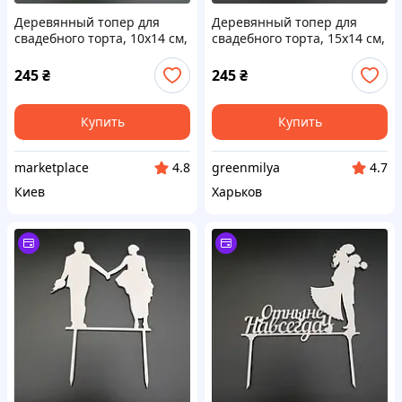
Деревянный топер для
Деревянный топер для
свадебного торта, 10х14 см,
свадебного торта, 15х14 см,
арт. TPR-010 - 2 шт Код/
арт. TPR-022 - 2 шт Код/
Артикул TPR-010
Артикул TPR-022
245
₴
245
₴
Купить
Купить
marketplace
greenmilya
4.8
4.7
Киев
Харьков