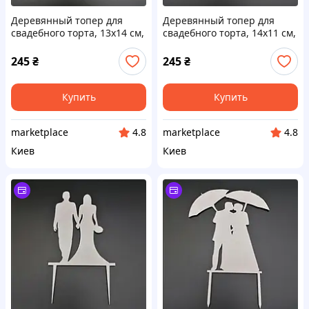
Деревянный топер для
Деревянный топер для
свадебного торта, 13х14 см,
свадебного торта, 14х11 см,
арт. TPR-002 - 2 шт Код/
арт. TPR-023 - 2 шт Код/
Артикул TPR-002
Артикул TPR-023
245
₴
245
₴
Купить
Купить
marketplace
marketplace
4.8
4.8
Киев
Киев