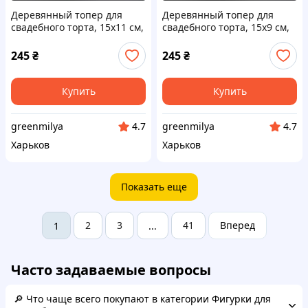
Деревянный топер для
Деревянный топер для
свадебного торта, 15х11 см,
свадебного торта, 15х9 см,
арт. TPR-019 - 2 шт Код/
арт. TPR-017 - 2 шт Код/
Артикул TPR-019
Артикул TPR-017
245
₴
245
₴
Купить
Купить
greenmilya
greenmilya
4.7
4.7
Харьков
Харьков
Показать еще
2
3
41
Вперед
1
...
Часто задаваемые вопросы
🔎 Что чаще всего покупают в категории Фигурки для