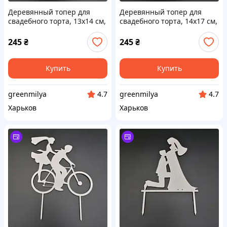
Деревянный топер для
Деревянный топер для
свадебного торта, 13х14 см,
свадебного торта, 14х17 см,
арт. TPR-002 - 2 шт Код/
арт. TPR-024 - 2 шт Код/
Артикул TPR-002
Артикул TPR-024
245
₴
245
₴
Купить
Купить
greenmilya
greenmilya
4.7
4.7
Харьков
Харьков