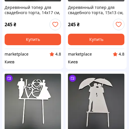
Деревянный топер для
Деревянный топер для
свадебного торта, 14х17 см,
свадебного торта, 15х13 см,
арт. TPR-024 - 2 шт Код/
арт. TPR-020 - 2 шт Код/
Артикул TPR-024
Артикул TPR-020
245
₴
245
₴
Купить
Купить
marketplace
marketplace
4.8
4.8
Киев
Киев