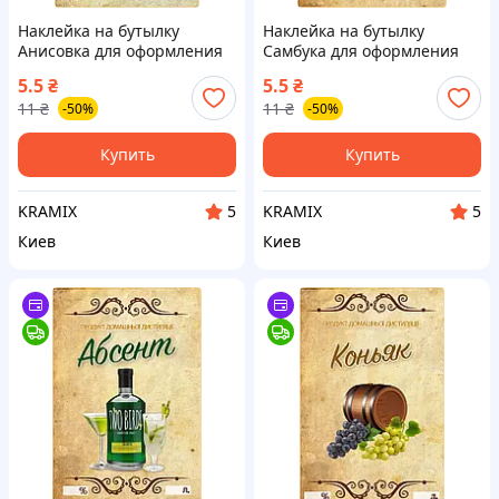
Наклейка на бутылку
Наклейка на бутылку
Анисовка для оформления
Самбука для оформления
напитков стильный
напитков стильный декор
5.5
₴
5.5
₴
аксессуар для вечеринок и
для вечеринок и
11
₴
11
₴
-50%
-50%
подарков
праздников
Купить
Купить
KRAMIX
KRAMIX
5
5
Киев
Киев