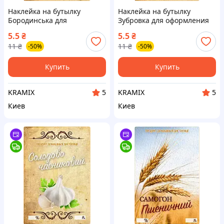
Наклейка на бутылку
Наклейка на бутылку
Бородинська для
Зубровка для оформления
оформления напитков
напитков стильная
5.5
₴
5.5
₴
стильный декор для
этикетка для праздников и
11
₴
11
₴
-50%
-50%
вечеринок и праздников
мероприятий
Купить
Купить
KRAMIX
KRAMIX
5
5
Киев
Киев