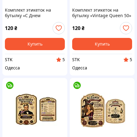
Комплект этикеток на
Комплект этикеток на
бутылку «С Днем
бутылку «Vintage Queen 50»
рождения» с котом и виски
женщине на юбилей —
— оригинальный подарок
оригинальный подарок с
120
₴
120
₴
мужчине с юмором
юмором и контурной
резкой
Купить
Купить
STK
STK
5
5
Одесса
Одесса