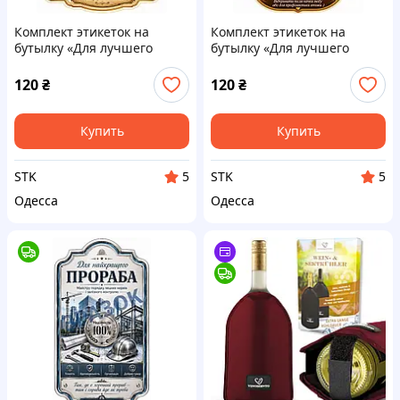
Комплект этикеток на
Комплект этикеток на
бутылку «Для лучшего
бутылку «Для лучшего
пасечника» — подарок
пасечника» — подарок
пчеловоду с юмором
пчеловоду с юмором
120
₴
120
₴
Купить
Купить
STK
STK
5
5
Одесса
Одесса