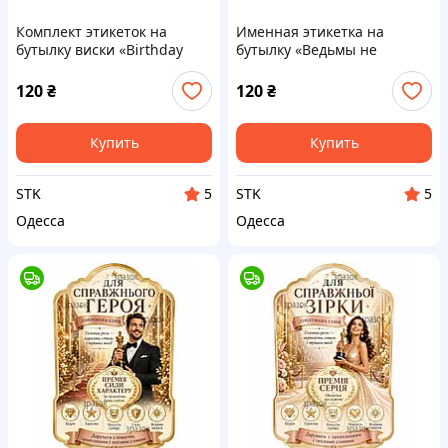
Комплект этикеток на
Именная этикетка на
бутылку виски «Birthday
бутылку «Ведьмы не
Whisky» мужчине на день
стареют» с контрэтикеткой
рождения — оригинальный
— любое имя, прикольный
120
₴
120
₴
подарок с юмором
подарок женщине
Купить
Купить
STK
STK
5
5
Одесса
Одесса