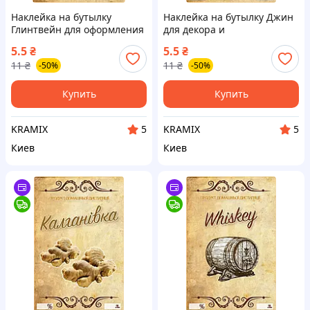
Наклейка на бутылку
Наклейка на бутылку Джин
Глинтвейн для оформления
для декора и
напитков стильный декор
идентификации стильный
5.5
₴
5.5
₴
для праздников и
аксессуар для праздников и
11
₴
11
₴
-50%
-50%
мероприятий
подарков
Купить
Купить
KRAMIX
KRAMIX
5
5
Киев
Киев