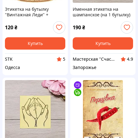
Этикетка на бутылку
Именная этикетка на
"Винтажная Леди" +
шампанское (на 1 бутылку)
контрэтикетка |
пленка оракал
Прикольный подарок
120
₴
190
₴
женщине | Оригинальная
наклейка на алкоголь
Купить
Купить
STK
Мастерская "Счастливы вместе"
5
4.9
Одесса
Запорожье