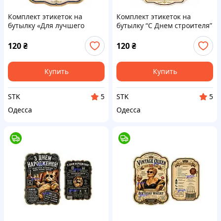
Комплект этикеток на
Комплект этикеток на
бутылку «Для лучшего
бутылку “С Днем строителя”
прораба» — подарок
— подарочная этикетка
строителю и мастеру с
строителю, мастеру,
120
₴
120
₴
юмором
прорабу
Купить
Купить
STK
STK
5
5
Одесса
Одесса