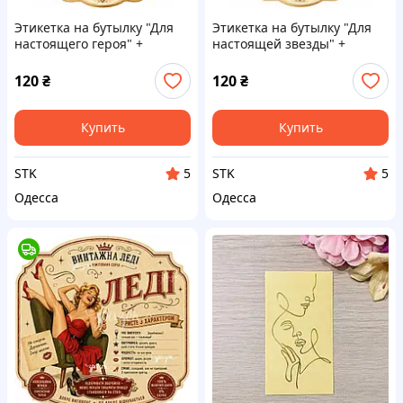
Этикетка на бутылку "Для
Этикетка на бутылку "Для
настоящего героя" +
настоящей звезды" +
контрэтикетка | Подарок
контрэтикетка | Подарок
мужчине | Праздничная
женщине | Праздничная
120
₴
120
₴
наклейка на алкоголь
наклейка на алкоголь |
Гламурный дизайн
Купить
Купить
STK
STK
5
5
Одесса
Одесса