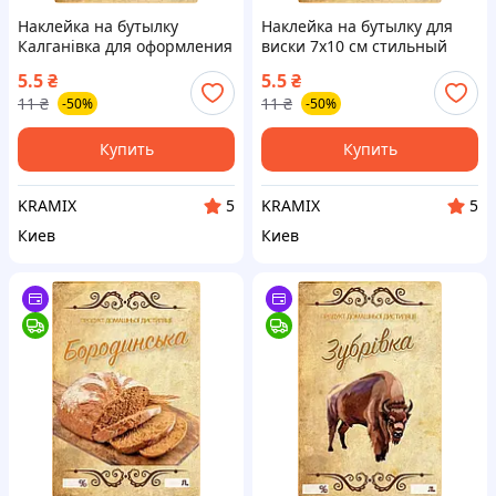
Наклейка на бутылку
Наклейка на бутылку для
Калганівка для оформления
виски 7х10 см стильный
и брендирования напитков
декор для вечеринок и
5.5
₴
5.5
₴
7х10 см
подарков
11
₴
11
₴
-50%
-50%
Купить
Купить
KRAMIX
KRAMIX
5
5
Киев
Киев