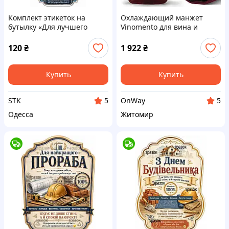
Комплект этикеток на
Охлаждающий манжет
бутылку «Для лучшего
Vinomento для вина и
прораба» — подарок
игристых напитков
строителю и мастеру с
бордовый многослойный с
120
₴
1 922
₴
юмором
фиксацией 0,5кг
Купить
Купить
STK
OnWay
5
5
Одесса
Житомир