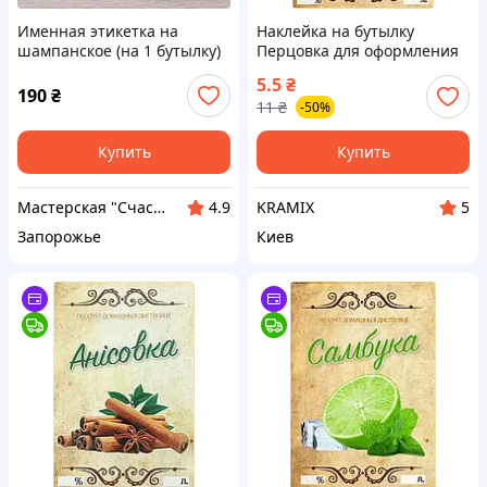
Именная этикетка на
Наклейка на бутылку
шампанское (на 1 бутылку)
Перцовка для оформления
пленка оракал
домашних напитков яркий
5.5
₴
декор для вечеринок и
190
₴
11
₴
-50%
подарков
Купить
Купить
Мастерская "Счастливы вместе"
KRAMIX
4.9
5
Запорожье
Киев