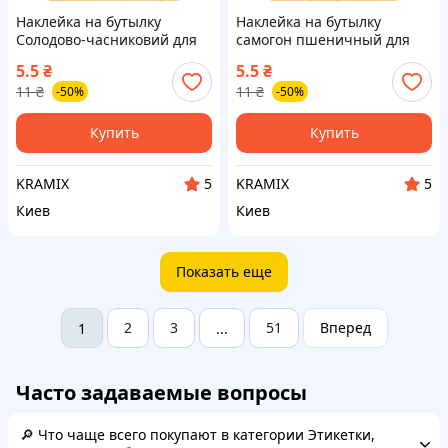
Наклейка на бутылку
Наклейка на бутылку
Солодово-часниковий для
самогон пшеничный для
оформления напитков и
оформления домашнего
5.5
₴
5.5
₴
подарков стильный дизайн
напитка стильный дизайн
11
₴
11
₴
-50%
-50%
7х10 см
Купить
Купить
KRAMIX
KRAMIX
5
5
Киев
Киев
Показать еще
2
3
51
Вперед
1
...
Часто задаваемые вопросы
🔎 Что чаще всего покупают в категории Этикетки,