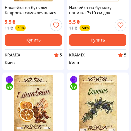
Наклейка на бутылку
Наклейка на бутылку
Кедровка самоклеящаяся
напитка 7х10 см для
для оформления бутылок с
оформления подарков и
5.5
₴
5.5
₴
напитками и подарков
праздников с
11
₴
11
₴
-50%
-50%
персонализацией
Купить
Купить
KRAMIX
KRAMIX
5
5
Киев
Киев