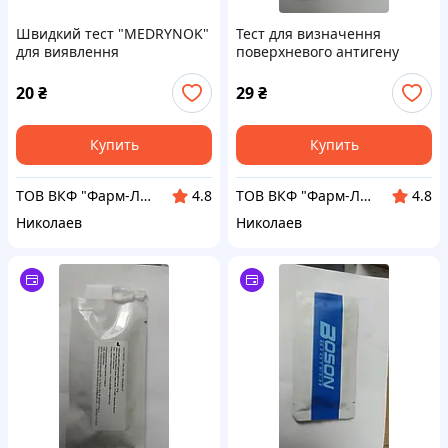
Швидкий тест "MEDRYNOK"
Тест для визначення
для виявлення
поверхневого антигену
поверхневого антигену
гепатиту В (HBsAg)
вірусу гепатиту В (HBsAg)
20
₴
29
₴
Купить
Купить
ТОВ ВКФ "Фарм-Лайн"
ТОВ ВКФ "Фарм-Лайн"
4.8
4.8
Николаев
Николаев