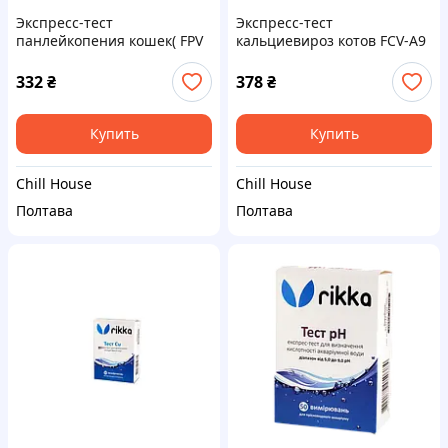
Экспресс-тест
Экспресс-тест
панлейкопения кошек( FPV
кальциевироз котов FCV-A9
Ag), ZRBIO
332
₴
378
₴
Купить
Купить
Chill House
Chill House
Полтава
Полтава