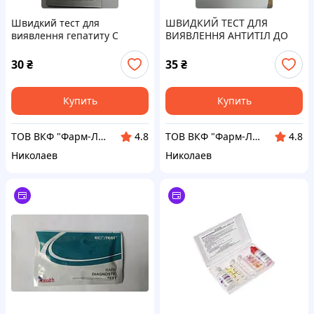
Швидкий тест для
ШВИДКИЙ ТЕСТ ДЛЯ
виявлення гепатиту С
ВИЯВЛЕННЯ АНТИТІЛ ДО
"MEDRYNOK"з
ВІРУСУ ГЕПАТИТУ С
індивідуальним буфером
(XIAMEN BOSON BIOTECH
30
₴
35
₴
CO., LTD.)
Купить
Купить
ТОВ ВКФ "Фарм-Лайн"
ТОВ ВКФ "Фарм-Лайн"
4.8
4.8
Николаев
Николаев