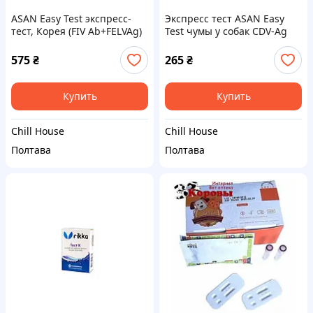
ASAN Easy Test экспресс-
Экспресс тест ASAN Easy
тест, Корея (FIV Ab+FELVAg)
Test чумы у собак СDV-Ag
лейкоз и иммунодефицит
Distemper, Корея 1шт
575
₴
265
₴
Купить
Купить
Chill House
Chill House
Полтава
Полтава