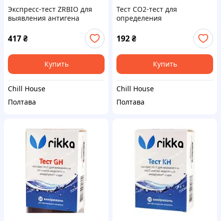
Экспресс-тест ZRBIO для
Тест CO2-тест для
выявления антигена
определения
инфекция перитотит у
концентрации углекислого
котов Fcov Ag
газа в воде Тест CO2
417
₴
192
₴
(углекислый газ)
Купить
Купить
Chill House
Chill House
Полтава
Полтава