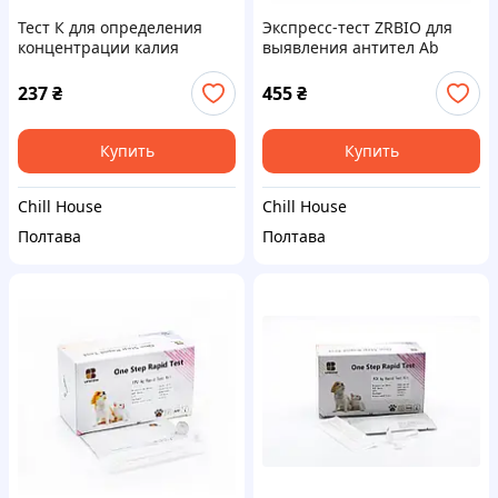
Тест К для определения
Экспресс-тест ZRBIO для
концентрации калия
выявления антител Ab
инфекция перитотит у
котов FIP Ab
237
₴
455
₴
Купить
Купить
Chill House
Chill House
Полтава
Полтава