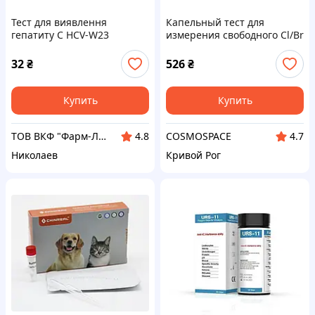
Тест для виявлення
Капельный тест для
гепатиту С HCV-W23
измерения свободного Cl/Br
и pH – 0 ТМ POOLMAN
32
₴
526
₴
Купить
Купить
ТОВ ВКФ "Фарм-Лайн"
COSMOSPACE
4.8
4.7
Николаев
Кривой Рог