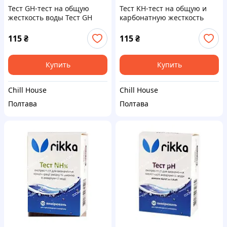
Тест GH-тест на общую
Тест KH-тест на общую и
жесткость воды Тест GH
карбонатную жесткость
(общая жесткость)
Тест KH (карбонатная
жесткость)
115
₴
115
₴
Купить
Купить
Chill House
Chill House
Полтава
Полтава