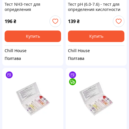
Тест NH3-тест для
Тест рН (6.0-7.6) - тест для
определения
определения кислотности
концентрации аммиака и
воды Тест рН (кислотности
аммония в воде Тест NH3
воды)
196
₴
139
₴
(амиак)
Купить
Купить
Chill House
Chill House
Полтава
Полтава