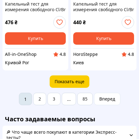
Капельный тест для
Капельный тест для
измерения свободного Cl/Br
измерения свободного Cl/Br
и pH – 0 ТМ POOLMAN
и pH – 0 ТМ POOLMAN
476
₴
440
₴
Купить
Купить
All-in-OneShop
HoroSteppe
4.8
4.8
Кривой Рог
Киев
Показать еще
2
3
85
Вперед
1
...
Часто задаваемые вопросы
🔎 Что чаще всего покупают в категории Экспресс-
тесты?