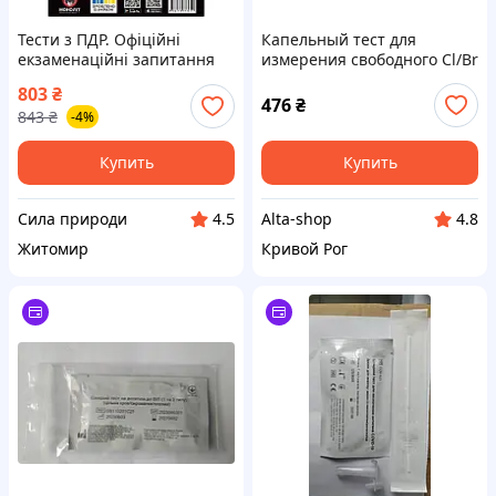
Тести з ПДР. Офіційні
Капельный тест для
екзаменаційні запитання
измерения свободного Cl/Br
для складання іспитів за
и pH – 0 ТМ POOLMAN
803
₴
всіма категоріями
476
₴
843
₴
-4%
Купить
Купить
Сила природи
Alta-shop
4.5
4.8
Житомир
Кривой Рог