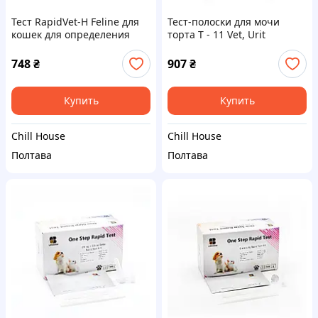
Тест RapidVet-H Feline для
Тест-полоски для мочи
кошек для определения
торта T - 11 Vet, Urit
группы крови
748
₴
907
₴
Купить
Купить
Chill House
Chill House
Полтава
Полтава