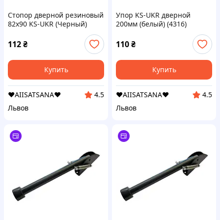
Стопор дверной резиновый
Упор KS-UKR дверной
82х90 KS-UKR (Черный)
200мм (белый) (4316)
(6327)
112
₴
110
₴
Купить
Купить
❤️AIISATSANA❤️
❤️AIISATSANA❤️
4.5
4.5
Львов
Львов