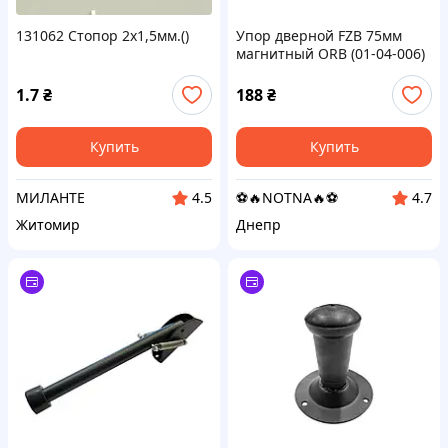
131062 Стопор 2х1,5мм.()
Упор дверной FZB 75мм
магнитный ORB (01-04-006)
1.7
₴
188
₴
Купить
Купить
МИЛАНТЕ
⚽️🔥NOTNA🔥⚽️
4.5
4.7
Житомир
Днепр