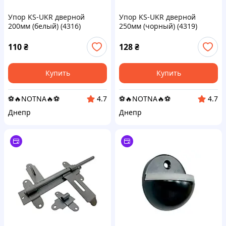
Упор KS-UKR дверной
Упор KS-UKR дверной
200мм (белый) (4316)
250мм (чорный) (4319)
110
₴
128
₴
Купить
Купить
⚽️🔥NOTNA🔥⚽️
⚽️🔥NOTNA🔥⚽️
4.7
4.7
Днепр
Днепр