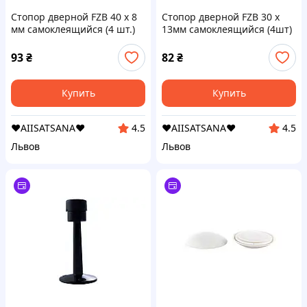
Стопор дверной FZB 40 x 8
Стопор дверной FZB 30 x
мм самоклеящийся (4 шт.)
13мм самоклеящийся (4шт)
(01-103-001)
(01-101-001)
93
₴
82
₴
Купить
Купить
❤️AIISATSANA❤️
❤️AIISATSANA❤️
4.5
4.5
Львов
Львов