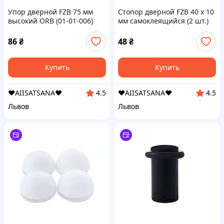
Упор дверной FZB 75 мм
Стопор дверной FZB 40 x 10
высокий ORB (01-01-006)
мм самоклеящийся (2 шт.)
(01-100-001)
86
₴
48
₴
Купить
Купить
❤️AIISATSANA❤️
❤️AIISATSANA❤️
4.5
4.5
Львов
Львов