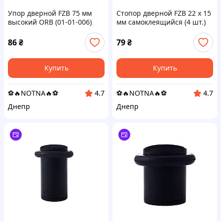
Упор дверной FZB 75 мм
Стопор дверной FZB 22 x 15
высокий ORB (01-01-006)
мм самоклеящийся (4 шт.)
(01-102-001)
86
₴
79
₴
Купить
Купить
⚽️🔥NOTNA🔥⚽️
⚽️🔥NOTNA🔥⚽️
4.7
4.7
Днепр
Днепр