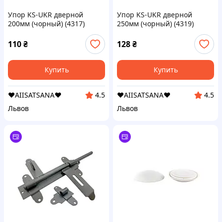
Упор KS-UKR дверной
Упор KS-UKR дверной
200мм (чорный) (4317)
250мм (чорный) (4319)
110
₴
128
₴
Купить
Купить
❤️AIISATSANA❤️
❤️AIISATSANA❤️
4.5
4.5
Львов
Львов