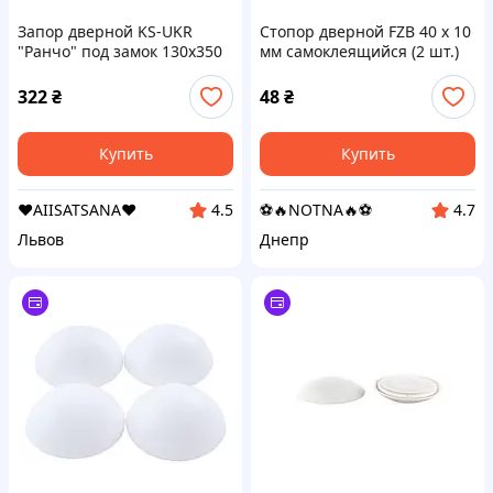
Запор дверной KS-UKR
Стопор дверной FZB 40 x 10
"Ранчо" под замок 130х350
мм самоклеящийся (2 шт.)
(бархат) (s0700)
(01-100-001)
322
₴
48
₴
Купить
Купить
❤️AIISATSANA❤️
⚽️🔥NOTNA🔥⚽️
4.5
4.7
Львов
Днепр