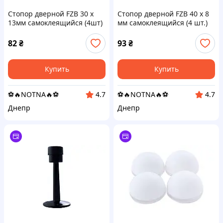
Стопор дверной FZB 30 x
Стопор дверной FZB 40 x 8
13мм самоклеящийся (4шт)
мм самоклеящийся (4 шт.)
(01-101-001)
(01-103-001)
82
₴
93
₴
Купить
Купить
⚽️🔥NOTNA🔥⚽️
⚽️🔥NOTNA🔥⚽️
4.7
4.7
Днепр
Днепр