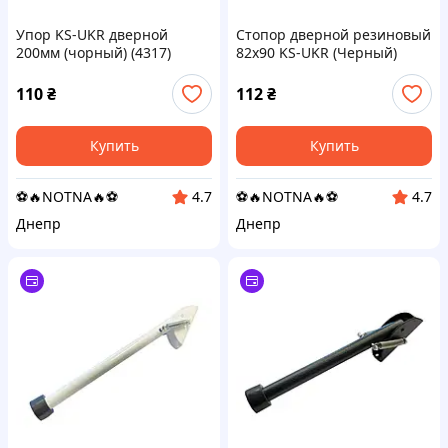
Упор KS-UKR дверной
Стопор дверной резиновый
200мм (чорный) (4317)
82х90 KS-UKR (Черный)
(6327)
110
₴
112
₴
Купить
Купить
⚽️🔥NOTNA🔥⚽️
⚽️🔥NOTNA🔥⚽️
4.7
4.7
Днепр
Днепр