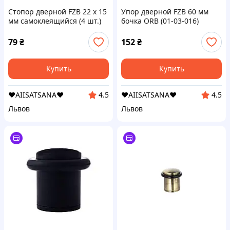
Стопор дверной FZB 22 x 15
Упор дверной FZB 60 мм
мм самоклеящийся (4 шт.)
бочка ORB (01-03-016)
(01-102-001)
79
₴
152
₴
Купить
Купить
❤️AIISATSANA❤️
❤️AIISATSANA❤️
4.5
4.5
Львов
Львов