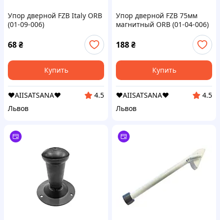
Упор дверной FZB Italy ORB
Упор дверной FZB 75мм
(01-09-006)
магнитный ORB (01-04-006)
68
₴
188
₴
Купить
Купить
❤️AIISATSANA❤️
❤️AIISATSANA❤️
4.5
4.5
Львов
Львов