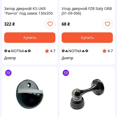
Запор дверной KS-UKR
Упор дверной FZB Italy ORB
"Ранчо" под замок 130х350
(01-09-006)
(бархат) (s0700)
322
₴
68
₴
Купить
Купить
⚽️🔥NOTNA🔥⚽️
⚽️🔥NOTNA🔥⚽️
4.7
4.7
Днепр
Днепр