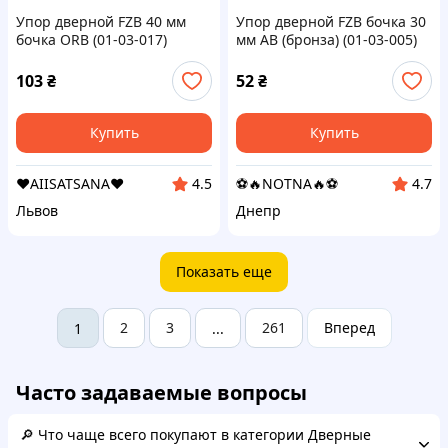
Упор дверной FZB 40 мм
Упор дверной FZB бочка 30
бочка ORB (01-03-017)
мм AB (бронза) (01-03-005)
103
₴
52
₴
Купить
Купить
❤️AIISATSANA❤️
⚽️🔥NOTNA🔥⚽️
4.5
4.7
Львов
Днепр
Показать еще
2
3
261
Вперед
1
...
Часто задаваемые вопросы
🔎 Что чаще всего покупают в категории Дверные