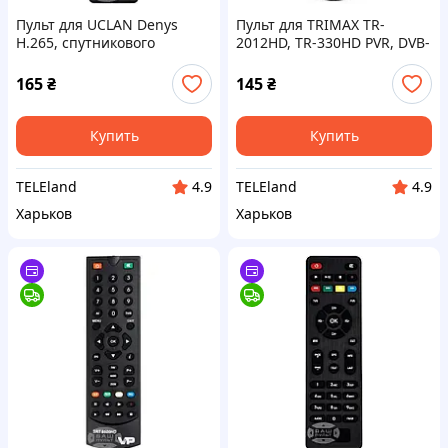
Пульт для UCLAN Denys
Пульт для TRIMAX TR-
H.265, спутникового
2012HD, TR-330HD PVR, DVB-
тюнера, пульт
T2, пульт дистанционного
дистанционного
управления
165
₴
145
₴
управления
Купить
Купить
TELEland
TELEland
4.9
4.9
Харьков
Харьков