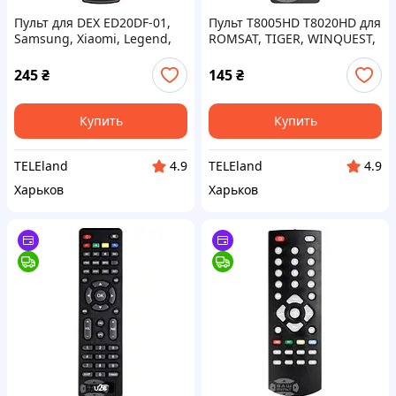
Пульт для DEX ED20DF-01,
Пульт T8005HD T8020HD для
Samsung, Xiaomi, Legend,
ROMSAT, TIGER, WINQUEST,
Supra пульт для LCD
LUMAX, ASTRO DVB-T2
телевизора
тюнера
245
₴
145
₴
Купить
Купить
TELEland
TELEland
4.9
4.9
Харьков
Харьков