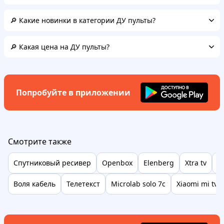
🔎 Какие новинки в категории ДУ пульты?
🔎 Какая цена на ДУ пульты?
Попробуйте в приложении
Смотрите также
Спутниковый ресивер
Openbox
Elenberg
Xtra tv
Т
Воля кабель
Телетекст
Microlab solo 7c
Xiaomi mi tv 