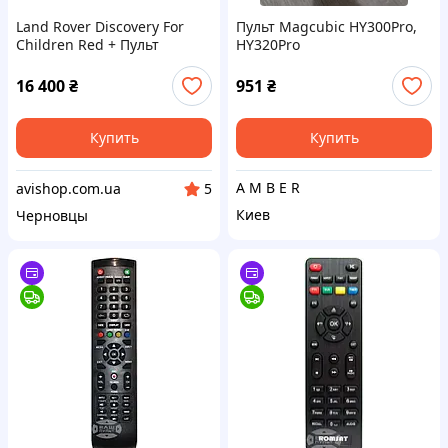
Land Rover Discovery For
Пульт Magcubic HY300Pro,
Children Red + Пульт
HY320Pro
16 400
₴
951
₴
Купить
Купить
A M B E R
avishop.com.ua
5
Киев
Черновцы