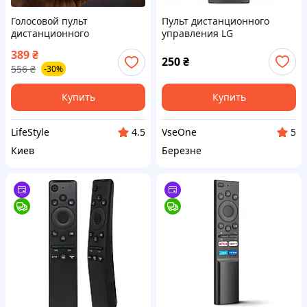
Голосовой пульт
Пульт дистанционного
дистанционного
управления LG
управления для
АКВ75595331 для
389
₴
телевизора, черный / Пульт
саундбаров LG.
250
₴
556
₴
-30%
ДУ / Голосовое управление
Купить
Купить
LifeStyle
VseOne
4.5
5
Киев
Березне