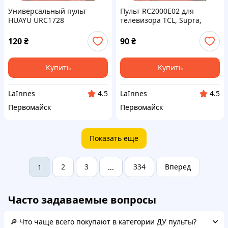
Универсальный пульт
Пульт RC2000E02 для
HUAYU URC1728
телевизора TCL, Supra,
Meredian, Lentel и Thomson
120
₴
90
₴
Купить
Купить
LaInnes
LaInnes
4.5
4.5
Первомайск
Первомайск
Показать еще
2
3
334
Вперед
1
...
Часто задаваемые вопросы
🔎 Что чаще всего покупают в категории ДУ пульты?