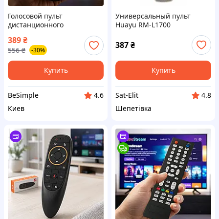
Голосовой пульт
Универсальный пульт
дистанционного
Huayu RM-L1700
управления для
389
₴
телевизора, черный / Пульт
387
₴
556
₴
-30%
ДУ / Голосовое управление
Купить
Купить
BeSimple
Sat-Elit
4.6
4.8
Киев
Шепетівка