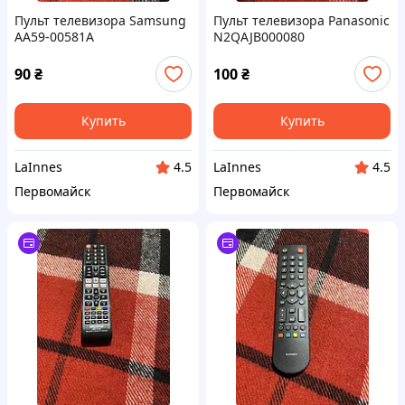
Пульт телевизора Samsung
Пульт телевизора Panasonic
AA59-00581A
N2QAJB000080
90
₴
100
₴
Купить
Купить
LaInnes
LaInnes
4.5
4.5
Первомайск
Первомайск