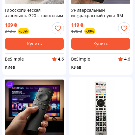
Гироскопическая
Универсальный
аэромышь G20 с голосовым
инфракрасный пульт RM-
поиском для смарт ТВ,
0145S+ для телевизоров,
169
₴
119
₴
черная / Пульт ТВ
черный / Пульт
242
₴
170
₴
-30%
-30%
приставки / Аэромышь
дистанционного
управления / ТВ пульт
Купить
Купить
BeSimple
BeSimple
4.6
4.6
Киев
Киев