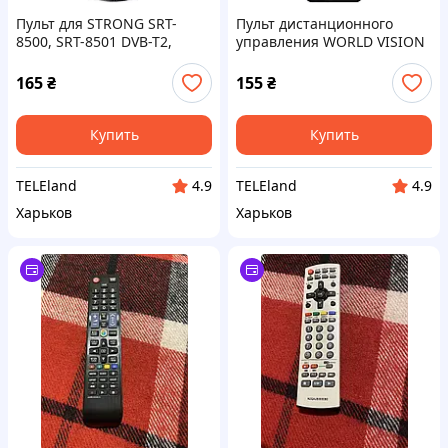
Пульт для STRONG SRT-
Пульт дистанционного
8500, SRT-8501 DVB-T2,
управления WORLD VISION
оригинальный корпус
T62 для DVB-T2 тюнера,
пульт World Vision T62
165
₴
155
₴
Купить
Купить
TELEland
TELEland
4.9
4.9
Харьков
Харьков