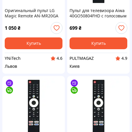
Оригинальный пульт LG
Пульт для телевизора Aiwa
Magic Remote AN-MR20GA
40GO50804FHD с голосовым
(AKB75855501) для Smart TV
управлением
(SVC Part)
1 050
₴
699
₴
Купить
Купить
YNiTech
PULTMAGAZ
4.6
4.9
Львов
Киев