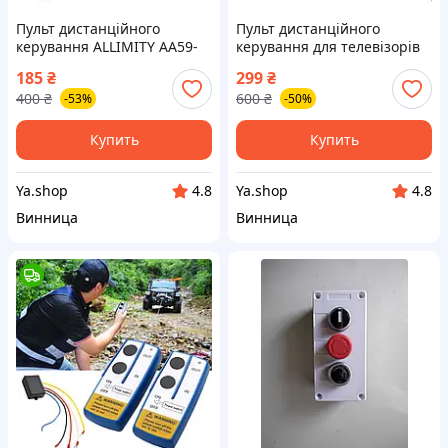
Пульт дистанційного
Пульт дистанційного
керування ALLIMITY AA59-
керування для телевізорів
00621A для телевізора
Finlux 32FLHD847,
185
₴
299
₴
Samsung, чорний
32FLX905HU та сумісних
400
₴
600
₴
-53%
-50%
моделей
Купить
Купить
Ya.shop
Ya.shop
4.8
4.8
Винница
Винница