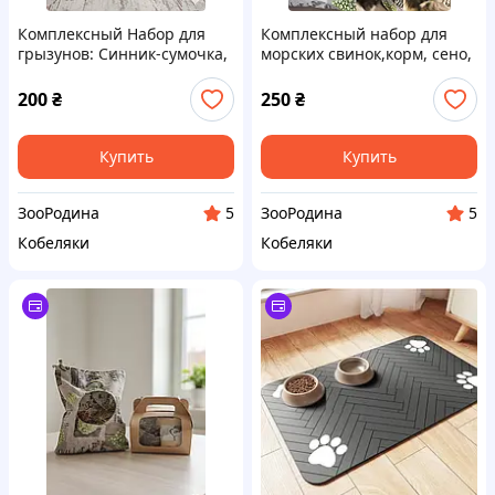
Комплексный Набор для
Комплексный набор для
грызунов: Синник-сумочка,
морских свинок,корм, сено,
отборное сено, микс
сенник, игрушка
сушеных овощей
200
₴
250
₴
Купить
Купить
ЗооРодина
ЗооРодина
5
5
Кобеляки
Кобеляки