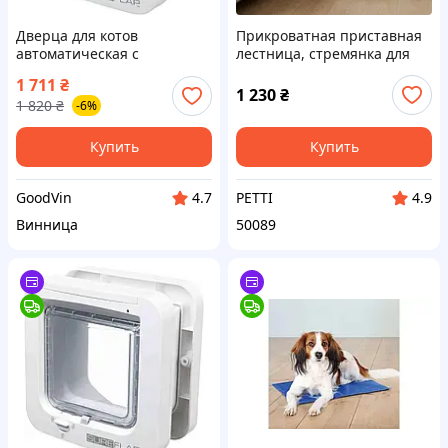
Дверца для котов
Прикроватная приставная
автоматическая с
лестница, стремянка для
распознаванием
собачек щенков
1 711
₴
микрочипа SureFlap
1 230
₴
1 820
₴
-6%
Microchip Cat Flap белая,
умная врезная дверь для
кота с RFID
Купить
Купить
GoodVin
PETTI
4.7
4.9
Винница
50089