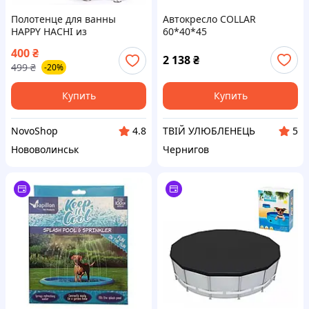
Полотенце для ванны
Автокресло COLLAR
HAPPY HACHI из
60*40*45
микрофибры для собак
400
₴
размер S
2 138
₴
499
₴
-20%
Купить
Купить
NovoShop
ТВІЙ УЛЮБЛЕНЕЦЬ
4.8
5
Нововолинськ
Чернигов