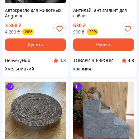
Автокресло для животных
Антилай, антигалкит для
Angooni
собак
3 360
₴
630
₴
4 200
₴
900
₴
-20%
-30%
Купить
Купить
DeliveryHub
ТОВАРИ З ЄВРОПИ
4.3
4.8
Хмельницкий
коломия