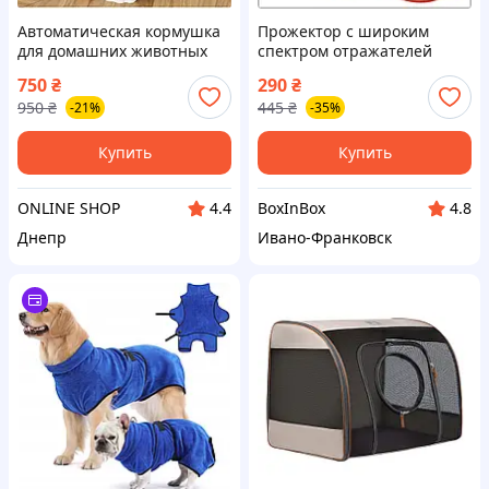
Автоматическая кормушка
Прожектор с широким
для домашних животных
спектром отражателей
AND 1-52 5 л таймер
TRIXIE TX-
750
₴
290
₴
76002..УЦЕНКА.Витрина
950
₴
445
₴
-21%
-35%
Купить
Купить
ONLINE SHOP
BoxInBox
4.4
4.8
Днепр
Ивано-Франковск