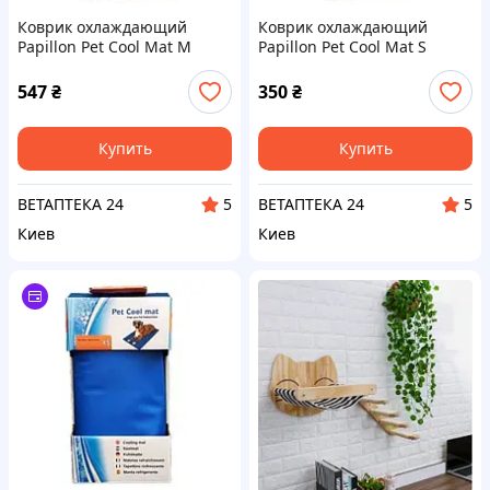
Коврик охлаждающий
Коврик охлаждающий
Papillon Pet Cool Mat M
Papillon Pet Cool Mat S
63*48 см для собак и кошек
49*40 см для собак и кошек
547
₴
350
₴
Купить
Купить
ВЕТАПТЕКА 24
ВЕТАПТЕКА 24
5
5
Киев
Киев