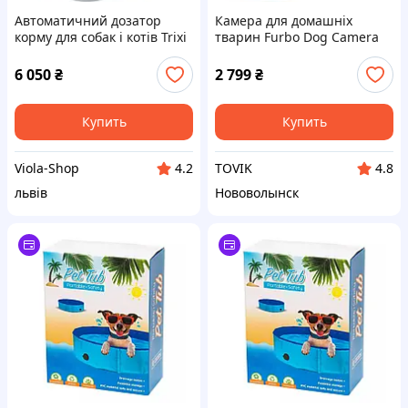
Автоматичний дозатор
Камера для домашніх
корму для собак і котів Trixi
тварин Furbo Dog Camera
TX8
LPN HE 0825
6 050
₴
2 799
₴
Купить
Купить
Viola-Shop
TOVIK
4.2
4.8
львів
Нововолынск