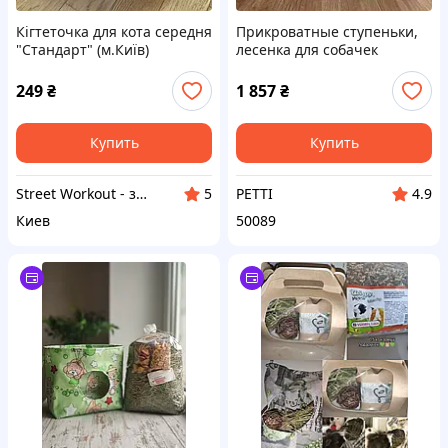
Кігтеточка для кота середня
Прикроватные ступеньки,
"Стандарт" (м.Київ)
лесенка для собачек
щенков
249
₴
1 857
₴
Купить
Купить
Street Workout - здоров'я та краса вашого тіла.
PETTI
5
4.9
Киев
50089