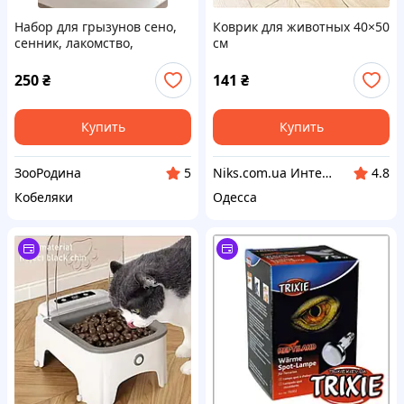
Набор для грызунов сено,
Коврик для животных 40×50
сенник, лакомство,
см
корма(синник-торбинка,
сено и шарик с
250
₴
141
₴
лакомствами)
Купить
Купить
ЗооРодина
Niks.com.ua Интернет-магазин
5
4.8
Кобеляки
Одесса