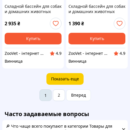
Складной бассейн для собак
Складной бассейн для собак
и домашних животных
и домашних животных
Papillon размер ХL Ø 160 x
Papillon размер M Ø 80 x 30
30 см
см
2 935
₴
1 390
₴
Купить
Купить
ZooVet - інтернет зоомагазин самих низьких цін - Zoovetbaza.com.ua
ZooVet - інтернет зоомагазин самих низьких цін - Zoovetbaza.com.ua
4.9
4.9
Винница
Винница
Показать еще
2
Вперед
1
Часто задаваемые вопросы
🔎 Что чаще всего покупают в категории Товары для