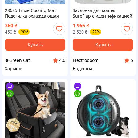
28685 Trixie Cooling Mat
Заслонка для кошек
Подстилка охлаждающая
SureFlap с идентификацией
Трикси 40*50см
микрочипа, белая
360
₴
1 966
₴
(требуются 4 AA батареи)
450
₴
2 520
₴
-20%
-22%
Купить
Купить
🍀Green Cat
Electroboom
4.6
5
Харьков
Надвірна