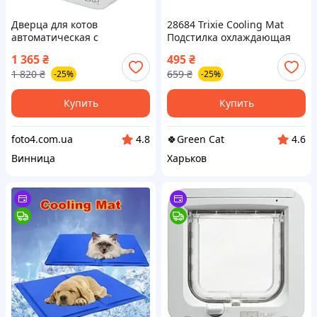
Дверца для котов
28684 Trixie Cooling Mat
автоматическая с
Подстилка охлаждающая
распознаванием
Трикси 65*50см
1 365
₴
495
₴
микрочипа SureFlap
1 820
₴
659
₴
-25%
-25%
Microchip Cat Flap белая,
умная врезная дверь для
кота с RFID
Купить
Купить
foto4.com.ua
🍀Green Cat
4.8
4.6
Винница
Харьков