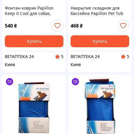
Фонтан-коврик Papillon
Накрытие складное для
Keep it Cool для собак,
бассейна Papillon Pet Tub
диаметр 100 см
для собак, размер S,
диаметр 80 см, высота 20
540
₴
468
₴
см
Купить
Купить
ВЕТАПТЕКА 24
ВЕТАПТЕКА 24
5
5
Киев
Киев