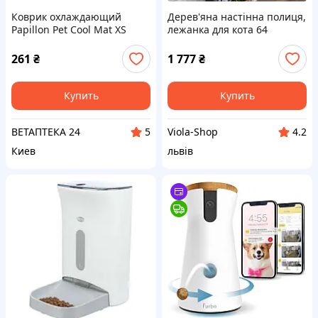
Коврик охлаждающий
Дерев'яна настінна полиця,
Papillon Pet Cool Mat XS
лежанка для кота 64
39*29 см для собак и кошек
261
₴
1 777
₴
Купить
Купить
ВЕТАПТЕКА 24
Viola-Shop
5
4.2
Киев
львів