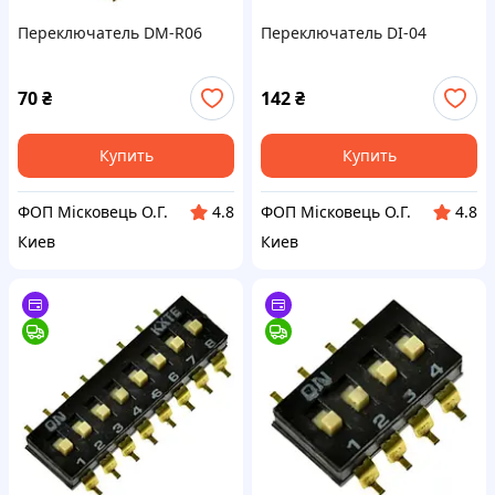
Переключатель DM-R06
Переключатель DI-04
70
₴
142
₴
Купить
Купить
ФОП Місковець О.Г.
ФОП Місковець О.Г.
4.8
4.8
Киев
Киев