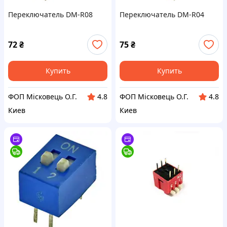
Переключатель DM-R08
Переключатель DM-R04
72
₴
75
₴
Купить
Купить
ФОП Місковець О.Г.
ФОП Місковець О.Г.
4.8
4.8
Киев
Киев