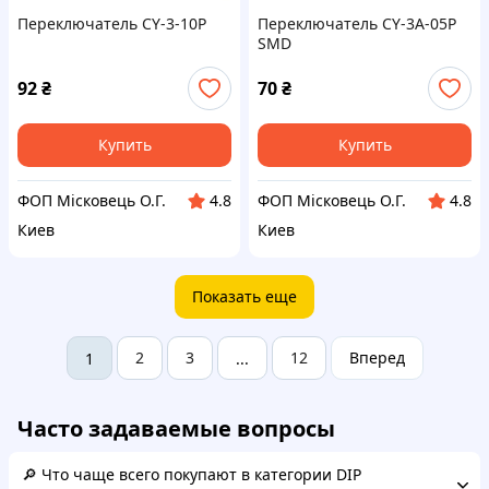
Переключатель CY-3-10P
Переключатель CY-3A-05P
SMD
92
₴
70
₴
Купить
Купить
ФОП Місковець О.Г.
ФОП Місковець О.Г.
4.8
4.8
Киев
Киев
Показать еще
2
3
12
Вперед
1
...
Часто задаваемые вопросы
🔎 Что чаще всего покупают в категории DIP