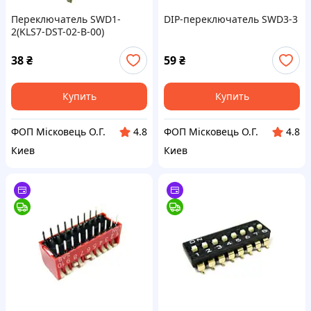
Переключатель SWD1-
DIP-переключатель SWD3-3
2(KLS7-DST-02-B-00)
38
₴
59
₴
Купить
Купить
ФОП Місковець О.Г.
ФОП Місковець О.Г.
4.8
4.8
Киев
Киев