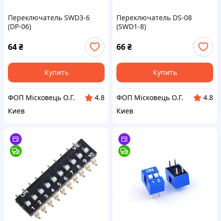
Переключатель SWD3-6
Переключатель DS-08
(DP-06)
(SWD1-8)
64
₴
66
₴
Купить
Купить
ФОП Місковець О.Г.
ФОП Місковець О.Г.
4.8
4.8
Киев
Киев