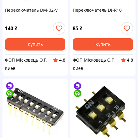
Переключатель DM-02-V
Переключатель DI-R10
140
₴
85
₴
Купить
Купить
ФОП Місковець О.Г.
ФОП Місковець О.Г.
4.8
4.8
Киев
Киев