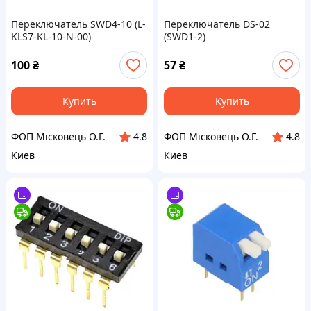
Переключатель SWD4-10 (L-
Переключатель DS-02
KLS7-KL-10-N-00)
(SWD1-2)
100
₴
57
₴
Купить
Купить
ФОП Місковець О.Г.
ФОП Місковець О.Г.
4.8
4.8
Киев
Киев