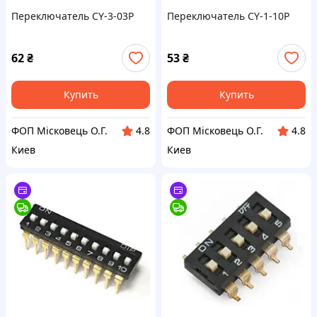
Переключатель CY-3-03P
Переключатель CY-1-10P
62
₴
53
₴
Купить
Купить
ФОП Місковець О.Г.
ФОП Місковець О.Г.
4.8
4.8
Киев
Киев