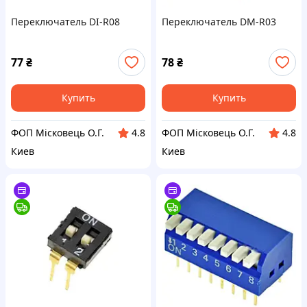
Переключатель DI-R08
Переключатель DM-R03
77
₴
78
₴
Купить
Купить
ФОП Місковець О.Г.
ФОП Місковець О.Г.
4.8
4.8
Киев
Киев