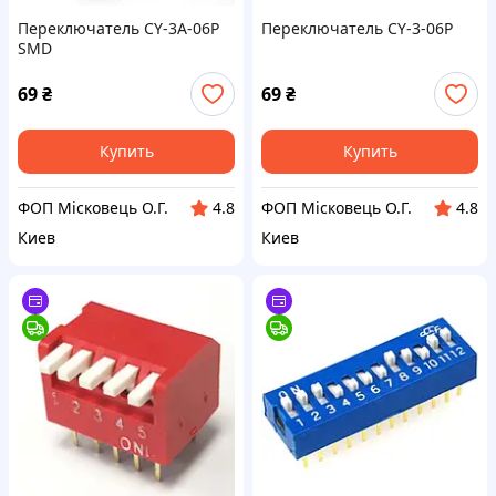
Переключатель CY-3A-06P
Переключатель CY-3-06P
SMD
69
₴
69
₴
Купить
Купить
ФОП Місковець О.Г.
ФОП Місковець О.Г.
4.8
4.8
Киев
Киев