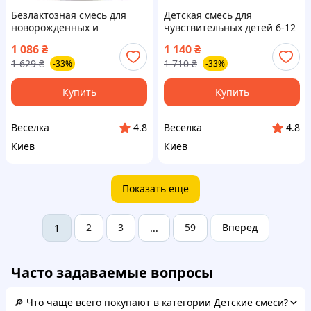
Безлактозная смесь для
Детская смесь для
новорожденных и
чувствительных детей 6-12
малышей с лактазной
месяцев с
1 086
₴
1 140
₴
недостаточностью 0-18
гидролизованным белком и
1 629
₴
1 710
₴
-33%
-33%
месяцев 400 г FLAME
витаминами 400 г FLAME
Купить
Купить
Веселка
Веселка
4.8
4.8
Киев
Киев
Показать еще
2
3
59
Вперед
1
...
Часто задаваемые вопросы
🔎 Что чаще всего покупают в категории Детские смеси?