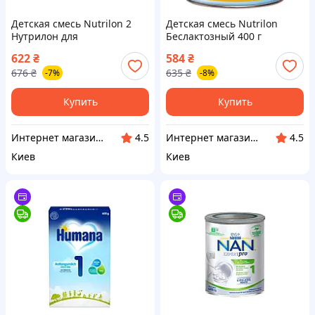
Детская смесь Nutrilon 2
Детская смесь Nutrilon
Нутрилон для
Беслактозный 400 г
чувствительных детей 400 г
(8712400745291) —
622
₴
584
₴
(8718117612796) —
Доступный
676
₴
635
₴
-7%
-8%
Доступный
Купить
Купить
Интернет магазин "Домовичок"
Интернет магазин "Домовичок"
4.5
4.5
Киев
Киев