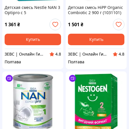
Детская смесь Nestle NAN 3
Детская смесь HiPP Organic
Optipro с 5
Combiotic 2 900 г (1031101)
олигосахаридами и L.
Reuteri от 12 месяцев 1 кг
1 361
₴
1 501
₴
(1000077)
Купить
Купить
ЗЕВС | Онлайн Гипермаркет
ЗЕВС | Онлайн Гипермаркет
4.8
4.8
Полтава
Полтава