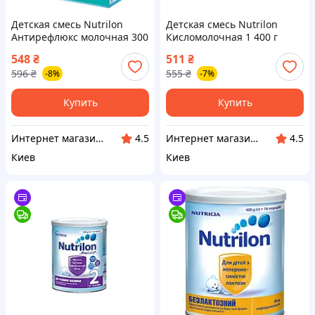
Детская смесь Nutrilon
Детская смесь Nutrilon
Антирефлюкс молочная 300
Кисломолочная 1 400 г
г (5900852051197) —
(5900852073274) —
548
₴
511
₴
Доступный
Доступный
596
₴
555
₴
-8%
-7%
Купить
Купить
Интернет магазин "Домовичок"
Интернет магазин "Домовичок"
4.5
4.5
Киев
Киев