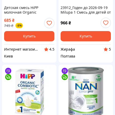
Детская смесь HiPP
23912_Годен до 2026-09-19
молочная Organic
Milupa 1 Cмесь для детей от
Combiotic 3 с пробиотиками
рождения (4Х600г) (Милупа)
685
₴
L.fermentum, пребиотиками
966
₴
745
₴
-8%
GOS, метафолином для
детей
Купить
Купить
Интернет магазин "Домовичок"
Жирафа
4.5
5
Киев
Полтава