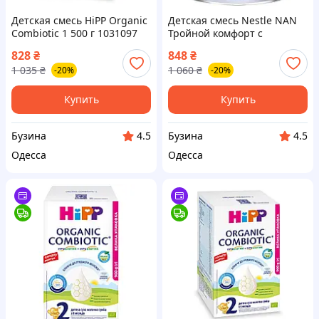
Детская смесь HiPP Organic
Детская смесь Nestle NAN
Combiotic 1 500 г 1031097
Тройной комфорт с
buzyna
рождения, 400 г
828
₴
848
₴
7613035351462 buzyna
1 035
₴
1 060
₴
-20%
-20%
Купить
Купить
Бузина
Бузина
4.5
4.5
Одесса
Одесса