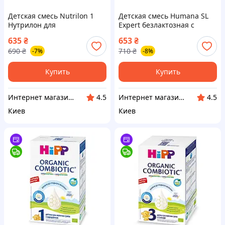
Детская смесь Nutrilon 1
Детская смесь Humana SL
Нутрилон для
Expert безлактозная с
чувствительных детей 400 г
рождения 500 г
635
₴
653
₴
(8718117612802) —
(4031244720559) —
690
₴
710
₴
-7%
-8%
Доступный
Доступный
Купить
Купить
Интернет магазин "Домовичок"
Интернет магазин "Домовичок"
4.5
4.5
Киев
Киев