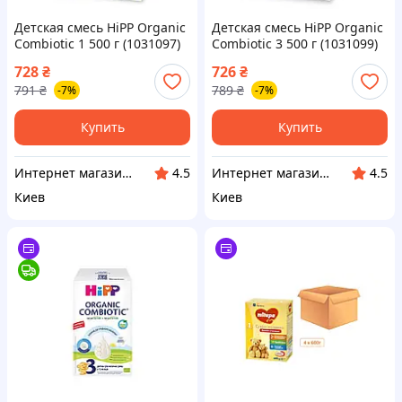
Детская смесь HiPP Organic
Детская смесь HiPP Organic
Combiotic 1 500 г (1031097)
Combiotic 3 500 г (1031099)
— Доступный
— Доступный
728
₴
726
₴
791
₴
789
₴
-7%
-7%
Купить
Купить
Интернет магазин "Домовичок"
Интернет магазин "Домовичок"
4.5
4.5
Киев
Киев