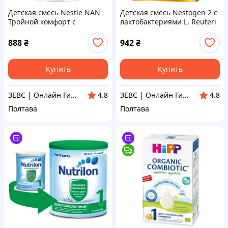
Детская смесь Nestle NAN
Детская смесь Nestogen 2 с
Тройной комфорт с
лактобактериями L. Reuteri
рождения, 400 г
от 6 мес. 1 кг
(7613035351462)
(7613287110046)
888
₴
942
₴
Купить
Купить
ЗЕВС | Онлайн Гипермаркет
ЗЕВС | Онлайн Гипермаркет
4.8
4.8
Полтава
Полтава