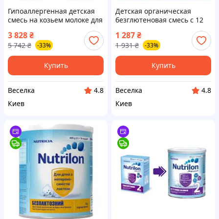
Гипоаллергенная детская
Детская органическая
смесь на козьем молоке для
безглютеновая смесь с 12
детей 0-6 месяцев без ГМО
месяцев для роста и
3 828
₴
1 287
₴
для здорового роста FLAME
иммунитета 600 г FLAME
5 742
₴
1 931
₴
-33%
-33%
Купить
Купить
Веселка
Веселка
4.8
4.8
Киев
Киев