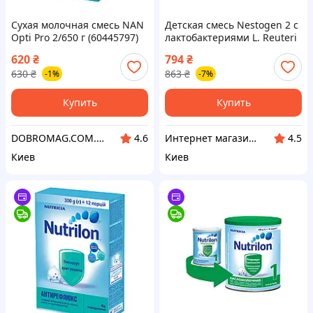
Сухая молочная смесь NAN
Детская смесь Nestogen 2 с
Opti Pro 2/650 г (60445797)
лактобактериями L. Reuteri
от 6 мес. 1 кг
620
₴
794
₴
(7613287110046) —
630
₴
863
₴
-1%
-7%
Доступный
Купить
Купить
DOBROMAG.COM.UA - ДОБРОМАГ
Интернет магазин "Домовичок"
4.6
4.5
Киев
Киев