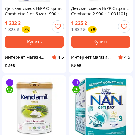
Детская смесь HiPP Organic
Детская смесь HiPP Organic
Combiotic 2 от 6 мес. 900 г
Combiotic 2 900 г (1031101)
(906230013877) —
— Доступный
1 222
₴
1 225
₴
Доступный
1 328
₴
1 332
₴
-7%
-8%
Купить
Купить
Интернет магазин "Домовичок"
Интернет магазин "Домовичок"
4.5
4.5
Киев
Киев