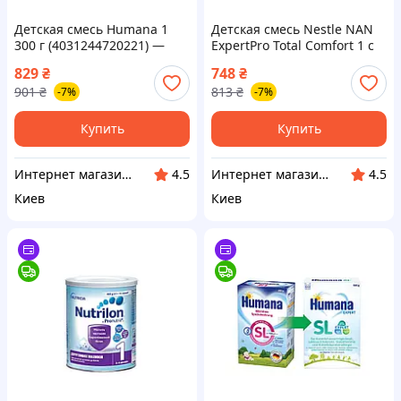
Детская смесь Humana 1
Детская смесь Nestle NAN
300 г (4031244720221) —
ExpertPro Total Comfort 1 с
Доступный
рождения, 400 г
829
₴
748
₴
(7613035351462) —
901
₴
813
₴
-7%
-7%
Доступный
Купить
Купить
Интернет магазин "Домовичок"
Интернет магазин "Домовичок"
4.5
4.5
Киев
Киев