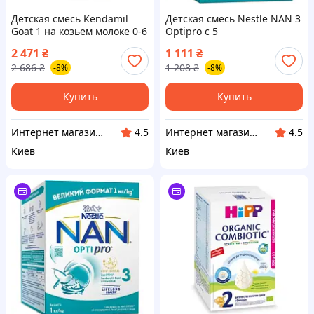
Детская смесь Kendamil
Детская смесь Nestle NAN 3
Goat 1 на козьем молоке 0-6
Optipro с 5
месяцев 800 г (92000098) —
олигосахаридами и L.
2 471
₴
1 111
₴
Доступный
Reuteri от 12 месяцев 1 кг
2 686
₴
1 208
₴
-8%
-8%
(1000077) — Доступный
Купить
Купить
Интернет магазин "Домовичок"
Интернет магазин "Домовичок"
4.5
4.5
Киев
Киев