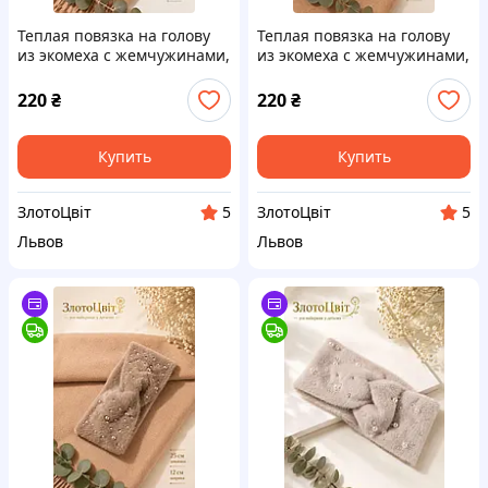
Теплая повязка на голову
Теплая повязка на голову
из экомеха с жемчужинами,
из экомеха с жемчужинами,
зимняя, эластичная, от 10-
зимняя, эластичная, от 10-
12 лет, розовая | ЗлотоЦвит
12 лет, белая | ЗлотоЦвит
220
₴
220
₴
Купить
Купить
ЗлотоЦвіт
ЗлотоЦвіт
5
5
Львов
Львов