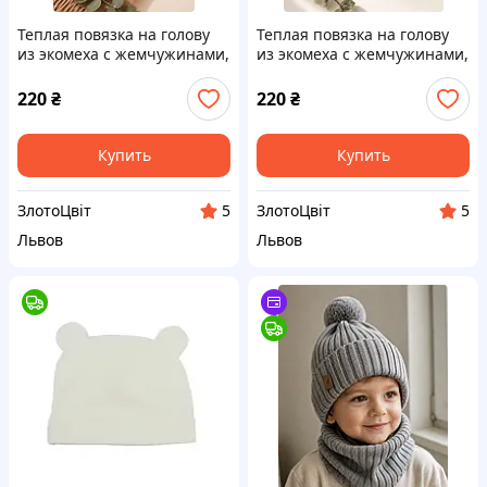
Теплая повязка на голову
Теплая повязка на голову
из экомеха с жемчужинами,
из экомеха с жемчужинами,
зимняя, эластичная, от 10-
зимняя, эластичная, от 10-
12 лет, светло-коричневая |
12 лет, светло-серая |
220
₴
220
₴
ЗлотоЦвит
ЗлотоЦвит
Купить
Купить
ЗлотоЦвіт
ЗлотоЦвіт
5
5
Львов
Львов