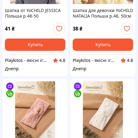
Шапка от YoCHILD JESSICA
Шапка для девочки YoCHILD
Польша р.48-50
NATALIA Польша р.48, 50см
41
₴
38
₴
Купить
Купить
Playkitos - якісні іграшки для розвитку дітей
Playkitos - якісні іграшки для розвитку дітей
4.8
4.8
Днепр
Днепр