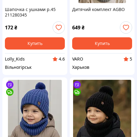
Шапочка с ушками р.45
Дитячий комплект AGBO
211280345
172
₴
649
₴
Купить
Купить
Lolly_Kids
VARO
4.6
5
Вільногірськ
Харьков