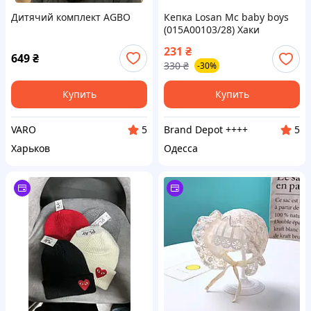
Дитячий комплект AGBO
Кепка Losan Mc baby boys
(015A00103/28) Хаки
231
₴
649
₴
330
₴
-30%
Купить
Купить
VARO
Brand Depot ++++
5
5
Харьков
Одесса