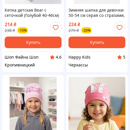
Кепка детская Bear с
Зимняя шапка для девочки
сеточкой (Голубой 40-46см)
50-54 см серая со стразами,
Теплая вязаная детская
214
₴
224
₴
шапка на флисе для
238
₴
279
₴
-10%
-20%
девочки 7-11 лет
Купить
Купить
Шоп Файна Шоп
Happy Kids
4.6
5
Кропивницкий
Черкассы