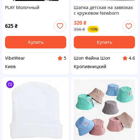
PLAY Молочный
Шапка детская на завязках
с кружевом Newborn
Double Layer (Бежевый 38-
320
₴
44 см) 0-6 месяцев
625
₴
356
₴
-10%
Купить
Купить
VibeWear
Шоп Файна Шоп
5
4.6
Киев
Кропивницкий