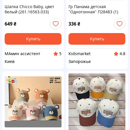
Шапка Chicco Baby, цвет
Гр Панама детская
белый (261.16563.033)
"Однотонная" П28483 (1)
размер 50 "Bimbo"
649
₴
336
₴
Купить
Купить
МАмин ассистент
Kidsmarket
5
4.8
Киев
Запорожье