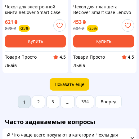
Чехол для электронной
Чехол для планшета
книги BeCover Smart Case
BeCover Smart Case Lenovo
PocketBook 629 Verse / 634
Tab M10 TB-328F (3rd Gen)
621
₴
453
₴
Verse Pro 6" Time To Travel
10.1" Spring (708298)
828
₴
604
₴
-25%
-25%
(710982)
Купить
Купить
Товари Просто
Товари Просто
4.5
4.5
Львів
Львів
Показать еще
2
3
334
Вперед
1
...
Часто задаваемые вопросы
🔎 Что чаще всего покупают в категории Чехлы для