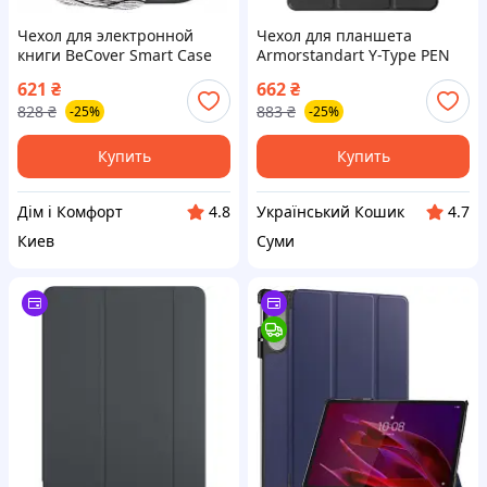
Чехол для электронной
Чехол для планшета
книги BeCover Smart Case
Armorstandart Y-Type PEN
PocketBook 629 Verse / 634
Lenovo Idea Tab Black
621
₴
662
₴
Verse Pro 6" Time To Travel
(ARM89520)
828
₴
883
₴
-25%
-25%
(710982)
Купить
Купить
Дім і Комфорт
Український Кошик
4.8
4.7
Киев
Суми