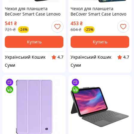
Чехол для планшета
Чехол для планшета
BeCover Smart Case Lenovo
BeCover Smart Case Lenovo
Tab P11 / P11 Plus Black
Tab M10 TB-328F (3rd Gen)
541
₴
453
₴
(705955)
10.1" Spring (708298)
721
₴
604
₴
-24%
-25%
Купить
Купить
Український Кошик
Український Кошик
4.7
4.7
Суми
Суми