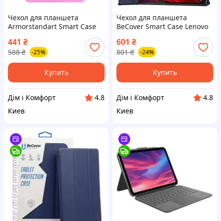
Чехол для планшета
Чехол для планшета
Armorstandart Smart Case
BeCover Smart Case Lenovo
iPad Air 11 2024 Pink
Yoga Tab 11 2025 (11.1") TB-
441
₴
601
₴
(ARM78145)
710FU Deep Blue (715093)
588
₴
801
₴
-25%
-24%
Купить
Купить
Дім і Комфорт
Дім і Комфорт
4.8
4.8
Киев
Киев