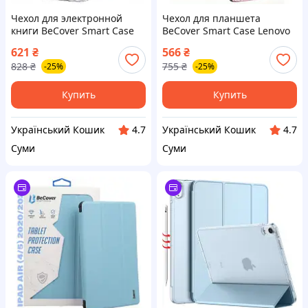
Чехол для электронной
Чехол для планшета
книги BeCover Smart Case
BeCover Smart Case Lenovo
PocketBook 629 Verse / 634
Tab P11 (2nd Gen) (TB-
621
₴
566
₴
Verse Pro 6" Time To Travel
350FU/TB-350XU) 11.5" Fairy
828
₴
755
₴
-25%
-25%
(710982)
(708689)
Купить
Купить
Український Кошик
Український Кошик
4.7
4.7
Суми
Суми