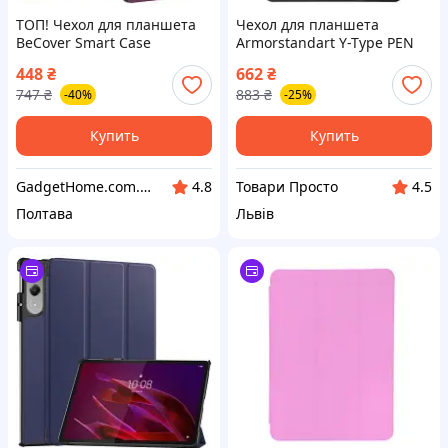
ТОП! Чехол для планшета
Чехол для планшета
BeCover Smart Case
Armorstandart Y-Type PEN
Samsung Tab S6 Lite (2024)
Lenovo Idea Tab Black
448
₴
662
₴
10.4" P620/P625/P627 Purple
(ARM89520)
747
₴
883
₴
-40%
-25%
(710816) - (gHome)
Купить
Купить
GadgetHome.com.ua
Товари Просто
4.8
4.5
Полтава
Львів