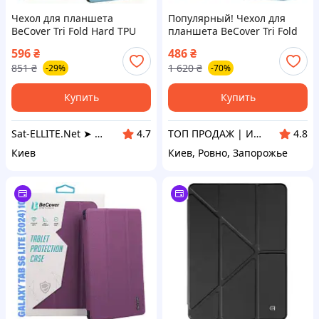
Чехол для планшета
Популярный! Чехол для
BeCover Tri Fold Hard TPU
планшета BeCover Tri Fold
Apple iPad Air (4/5)
Hard Apple iPad Air 11" M4
596
₴
486
₴
2020/2022 10.9" Light Blue
2026 Light Blue (715245) -
851
₴
1 620
₴
-29%
-70%
(711108)
Лучшее качество только на
Купить
Купить
Sat-ELLITE.Net ➤ ИНТЕРНЕТ-СУПЕРМАРКЕТ
ТОП ПРОДАЖ | Интернет-супермаркет «NUKLEON»
4.7
4.8
Киев
Киев, Ровно, Запорожье