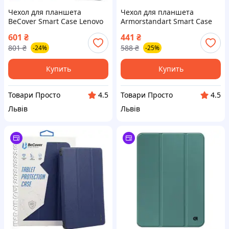
Чехол для планшета
Чехол для планшета
BeCover Smart Case Lenovo
Armorstandart Smart Case
Yoga Tab 11 2025 (11.1") TB-
iPad Air 11 2024 Pink
601
₴
441
₴
710FU Deep Blue (715093)
(ARM78145)
801
₴
588
₴
-24%
-25%
Купить
Купить
Товари Просто
Товари Просто
4.5
4.5
Львів
Львів