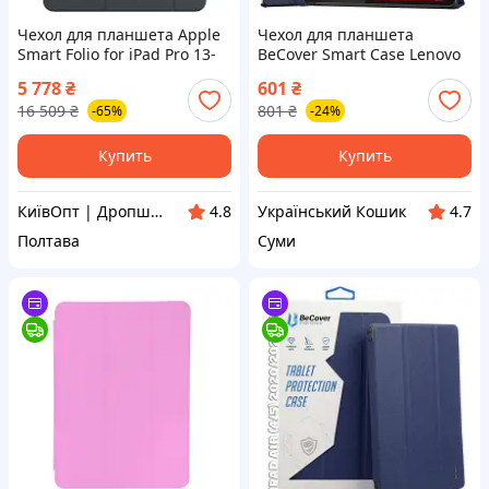
Чехол для планшета Apple
Чехол для планшета
Smart Folio for iPad Pro 13-
BeCover Smart Case Lenovo
inch (M4) - Black
Yoga Tab 11 2025 (11.1") TB-
5 778
₴
601
₴
(MWK33ZM/A)- (Мрія)
710FU Deep Blue (715093)
16 509
₴
801
₴
-65%
-24%
Купить
Купить
КиївОпт | Дропшип, Опт, Роздріб
Український Кошик
4.8
4.7
Полтава
Суми