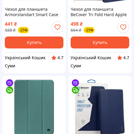
Чехол для планшета
Чехол для планшета
Armorstandart Smart Case
BeCover Tri Fold Hard Apple
iPad Air 11 2024 Pink
iPad Air (4/5) 2020/2022 10.9"
441
₴
498
₴
(ARM78145)
Deep Blue (711128)
588
₴
664
₴
-25%
-25%
Купить
Купить
Український Кошик
Український Кошик
4.7
4.7
Суми
Суми