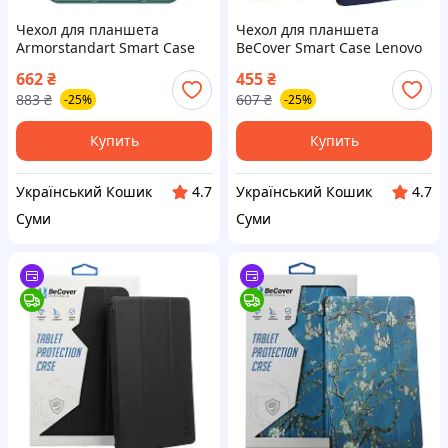
Чехол для планшета
Чехол для планшета
Armorstandart Smart Case
BeCover Smart Case Lenovo
iPad 11 2025 (A16) / 10.9
Tab M10 Plus TB-125F (3rd
662
₴
455
₴
2024 / 2022 Pine Green
Gen)/K10 Pro TB-226 10.61"
883
₴
607
₴
-25%
-25%
(ARM84014)
Deep Blue (708302)
Купить
Купить
Український Кошик
Український Кошик
4.7
4.7
Суми
Суми