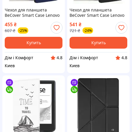
Чехол для планшета
Чехол для планшета
BeCover Smart Case Lenovo
BeCover Smart Case Lenovo
Tab M10 Plus TB-125F (3rd
Tab P11 / P11 Plus Black
455
₴
541
₴
Gen)/K10 Pro TB-226 10.61"
(705955)
607
₴
721
₴
-25%
-24%
Deep Blue (708302)
Купить
Купить
Дім і Комфорт
Дім і Комфорт
4.8
4.8
Киев
Киев