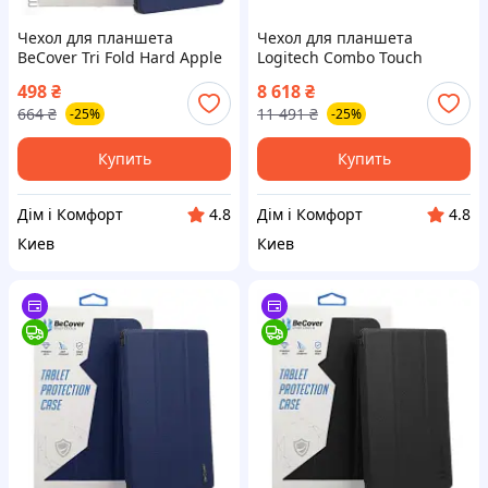
Чехол для планшета
Чехол для планшета
BeCover Tri Fold Hard Apple
Logitech Combo Touch
iPad Air (4/5) 2020/2022 10.9"
Keyboard iPad 10.9" 10th
498
₴
8 618
₴
Deep Blue (711128)
Gen 2022 Oxford Gray (L920-
664
₴
11 491
₴
-25%
-25%
011382)
Купить
Купить
Дім і Комфорт
Дім і Комфорт
4.8
4.8
Киев
Киев