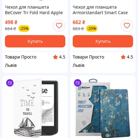
Чехол для планшета
Чехол для планшета
BeCover Tri Fold Hard Apple
Armorstandart Smart Case
iPad Air (4/5) 2020/2022 10.9"
iPad 11 2025 (A16) / 10.9
498
₴
662
₴
Deep Blue (711128)
2024 / 2022 Pine Green
664
₴
883
₴
-25%
-25%
(ARM84014)
Купить
Купить
Товари Просто
Товари Просто
4.5
4.5
Львів
Львів