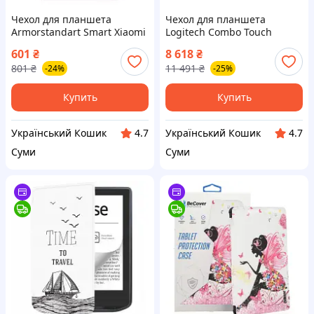
Чехол для планшета
Чехол для планшета
Armorstandart Smart Xiaomi
Logitech Combo Touch
Redmi Pad SE Lavender
Keyboard iPad 10.9" 10th
601
₴
8 618
₴
(ARM85498)
Gen 2022 Oxford Gray (L920-
801
₴
11 491
₴
-24%
-25%
011382)
Купить
Купить
Український Кошик
Український Кошик
4.7
4.7
Суми
Суми