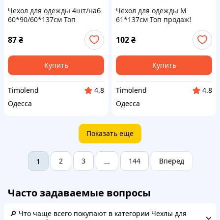
Чехол для одежды 4шт/наб
Чехол для одежды M
60*90/60*137см Топ
61*137см Топ продаж!
продаж!
87
₴
102
₴
Купить
Купить
Timolend
Timolend
4.8
4.8
Одесса
Одесса
Показать еще
2
3
144
Вперед
1
...
Часто задаваемые вопросы
🔎 Что чаще всего покупают в категории Чехлы для