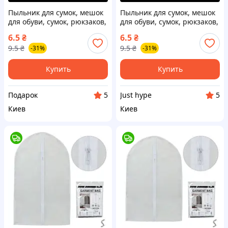
Пыльник для сумок, мешок
Пыльник для сумок, мешок
для обуви, сумок, рюкзаков,
для обуви, сумок, рюкзаков,
пакет от пыли, защитный
пакет от пыли, защитный
6.5
₴
6.5
₴
чехол, из спанбонда 40*38
чехол, из спанбонда 40*38
9.5
₴
9.5
₴
-31%
-31%
см Код 00-0976
см Код 00-0976
Купить
Купить
Подарок
Just hype
5
5
Киев
Киев