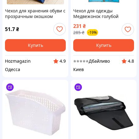
Чехол для хранения обуви с
Чехол для одежды
прозрачным окошком
Медвежонок голубой
43*32 см
нетканый 60х100 см
231
₴
(939329)
51.7
₴
285
₴
-19%
Купить
Купить
Hozmagazin
⭐⭐⭐⭐⭐Дбайливо
4.9
4.8
Одесса
Киев