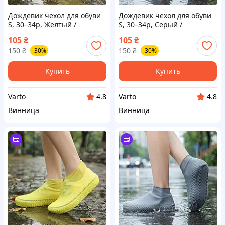
Дождевик чехол для обуви
Дождевик чехол для обуви
S, 30–34р, Желтый /
S, 30–34р, Серый /
Водонепроницаемые
Водонепроницаемые
105
₴
105
₴
силиконовые чехлы на
силиконовые чехлы на
150
₴
150
₴
-30%
-30%
обувь / Антискользящая
обувь / Антискользящая
защита обуви от воды
защита обуви от воды
Купить
Купить
Varto
Varto
4.8
4.8
Винница
Винница