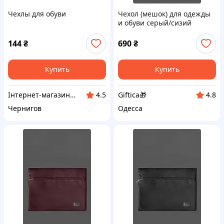
Чехлы для обуви
Чехол (мешок) для одежды
и обуви серый/сизий
144
₴
690
₴
Купить
Купить
Інтернет-магазин "VoyagerStar"
Giftica🎁
4.5
4.8
Чернигов
Одесса