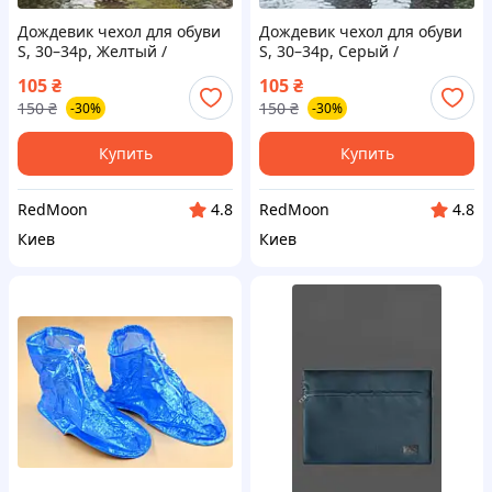
Дождевик чехол для обуви
Дождевик чехол для обуви
S, 30–34р, Желтый /
S, 30–34р, Серый /
Водонепроницаемые
Водонепроницаемые
105
₴
105
₴
силиконовые чехлы на
силиконовые чехлы на
150
₴
150
₴
-30%
-30%
обувь / Антискользящая
обувь / Антискользящая
защита обуви от воды
защита обуви от воды
Купить
Купить
RedMoon
RedMoon
4.8
4.8
Киев
Киев