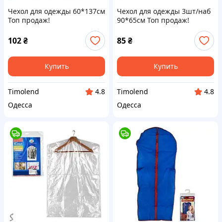
Чехол для одежды 60*137см
Чехол для одежды 3шт/наб
Топ продаж!
90*65см Топ продаж!
102
₴
85
₴
Купить
Купить
Timolend
Timolend
4.8
4.8
Одесса
Одесса