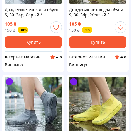
Дождевик чехол для обуви
Дождевик чехол для обуви
S, 30–34р, Серый /
S, 30–34р, Желтый /
Водонепроницаемые
Водонепроницаемые
105
₴
105
₴
силиконовые чехлы на
силиконовые чехлы на
150
₴
150
₴
-30%
-30%
обувь / Антискользящая
обувь / Антискользящая
защита обуви от воды
защита обуви от воды
Купить
Купить
Інтернет магазин Сенс
Інтернет магазин Сенс
4.8
4.8
Винница
Винница