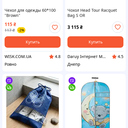
Чехол для одежды 60*100
Чохол Head Tour Racquet
"Brown"
Bag S OR
115
₴
3 115
₴
117
₴
-2%
Купить
Купить
WISK.COM.UA
Daruy Інтернет Магазин "Туристичне спорядження"
4.8
4.5
Ровно
Днепр