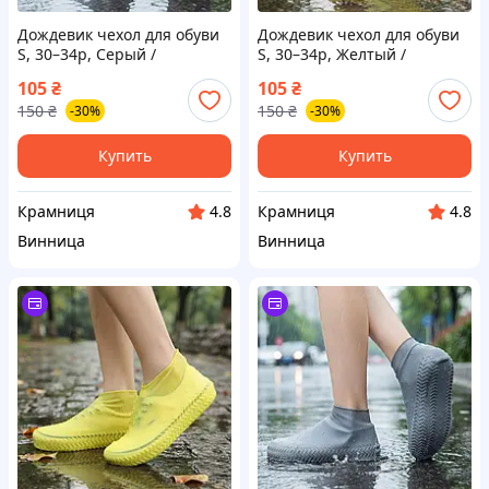
Дождевик чехол для обуви
Дождевик чехол для обуви
S, 30–34р, Серый /
S, 30–34р, Желтый /
Водонепроницаемые
Водонепроницаемые
105
₴
105
₴
силиконовые чехлы на
силиконовые чехлы на
150
₴
150
₴
-30%
-30%
обувь / Антискользящая
обувь / Антискользящая
защита обуви от воды
защита обуви от воды
Купить
Купить
Крамниця
Крамниця
4.8
4.8
Винница
Винница