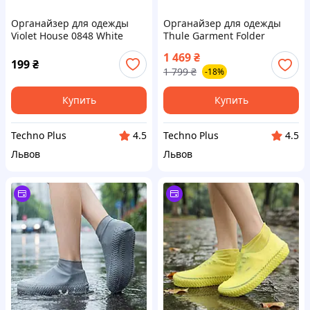
Органайзер для одежды
Органайзер для одежды
Violet House 0848 White
Thule Garment Folder
(8690066193291)
TGF201 White
1 469
₴
199
₴
1 799
₴
-18%
Купить
Купить
Techno Plus
Techno Plus
4.5
4.5
Львов
Львов