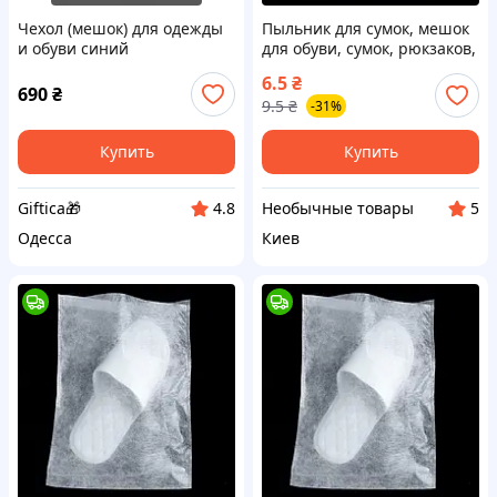
Чехол (мешок) для одежды
Пыльник для сумок, мешок
и обуви синий
для обуви, сумок, рюкзаков,
пакет от пыли, защитный
6.5
₴
чехол, из спанбонда 40*38
690
₴
9.5
₴
-31%
см Код 00-0976
Купить
Купить
Giftica🎁
Необычные товары
4.8
5
Одесса
Киев