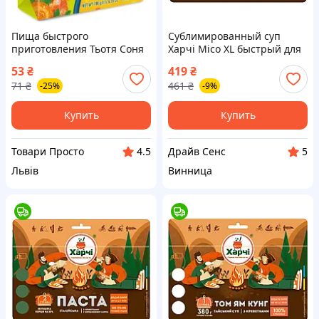
Пища быстрого
Сублимированный суп
приготовления Тьотя Соня
Харчі Місо XL быстрый для
Гороховый суп с курицей
туристов в герметичном
53
₴
419
₴
брикет 180 г
дойпаке 7930-DS
71
₴
461
₴
-25%
-9%
(4820015102140)
Купить
Купить
Товари Просто
Драйв Сенс
4.5
5
Львів
Винница