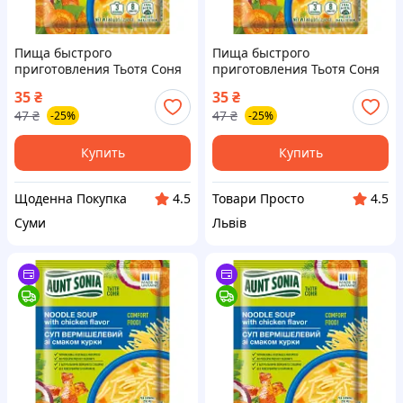
Пища быстрого
Пища быстрого
приготовления Тьотя Соня
приготовления Тьотя Соня
Суп куриный с
Суп куриный с
35
₴
35
₴
вермишелью 60 г
вермишелью 60 г
47
₴
47
₴
-25%
-25%
(4820015101297)
(4820015101297)
Купить
Купить
Щоденна Покупка
Товари Просто
4.5
4.5
Суми
Львів