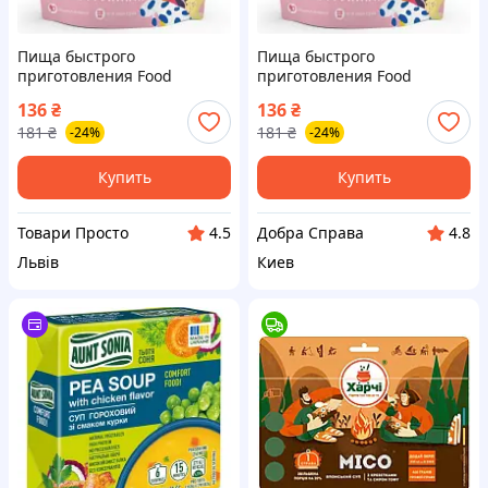
Пища быстрого
Пища быстрого
приготовления Food
приготовления Food
Mission Каша овсяная с
Mission Каша овсяная с
136
₴
136
₴
сухофруктами 100 г
сухофруктами 100 г
181
₴
181
₴
-24%
-24%
(fm.30337)
(fm.30337)
Купить
Купить
Товари Просто
Добра Справа
4.5
4.8
Львів
Киев