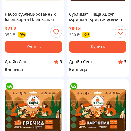
Набор сублимированных
Сублимат Пища XL суп
блюд Харчи Плов XL для
куриный туристический в
туристов, в дойпаке,
дойпаке герметичный,
321
₴
209
₴
быстрое приготовление
приготовление в пакете
353
₴
230
₴
-9%
-9%
7930-DS
7930-DS
Купить
Купить
Драйв Сенс
Драйв Сенс
5
5
Винница
Винница