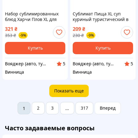
Набор сублимированных
Сублимат Пища XL суп
блюд Харчи Плов XL для
куриный туристический в
туристов, в дойпаке,
дойпаке герметичный,
321
₴
209
₴
быстрое приготовление
приготовление в пакете
353
₴
230
₴
-9%
-9%
7930-VO
7930-VO
Купить
Купить
Вояджер (авто, туризм, спорт)
Вояджер (авто, туризм, спорт)
5
5
Винница
Винница
Показать еще
2
3
317
Вперед
1
...
Часто задаваемые вопросы