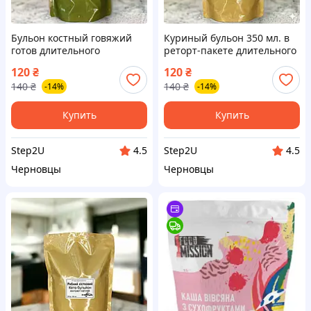
Бульон костный говяжий
Куриный бульон 350 мл. в
готов длительного
реторт-пакете длительного
хранения 350 мл.
хранения
120
₴
120
₴
140
₴
140
₴
-14%
-14%
Купить
Купить
Step2U
Step2U
4.5
4.5
Черновцы
Черновцы