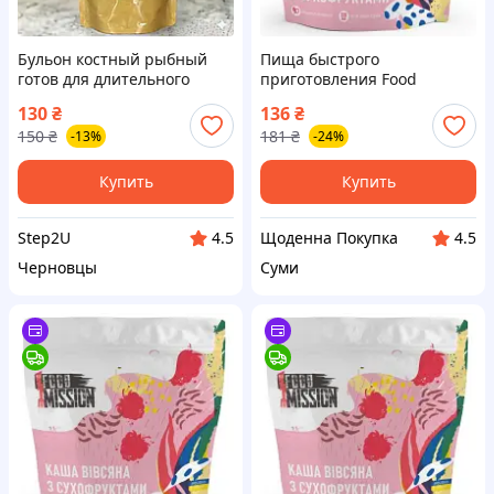
Бульон костный рыбный
Пища быстрого
готов для длительного
приготовления Food
хранения 350 мл.
Mission Каша овсяная с
130
₴
136
₴
сухофруктами 100 г
150
₴
181
₴
-13%
-24%
(fm.30337)
Купить
Купить
Step2U
Щоденна Покупка
4.5
4.5
Черновцы
Суми