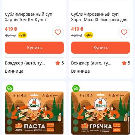
Сублимированный суп
Сублимированный суп
Харчи Том Ям Кунг с
Харчі Місо XL быстрый для
креветками быстрый
туристов в герметичном
419
₴
419
₴
туристический в
дойпаке 7930-VO
461
₴
461
₴
-9%
-9%
герметичном пакете 100 г
7930-VO
Купить
Купить
Вояджер (авто, туризм, спорт)
Вояджер (авто, туризм, спорт)
5
5
Винница
Винница