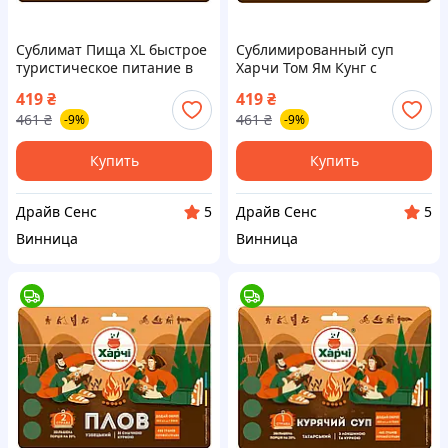
Сублимат Пища XL быстрое
Сублимированный суп
туристическое питание в
Харчи Том Ям Кунг с
герметичном дойпаке, 20%
креветками быстрый
419
₴
419
₴
больше порции 7930-DS
туристический в
461
₴
461
₴
-9%
-9%
герметичном пакете 100 г
7930-DS
Купить
Купить
Драйв Сенс
Драйв Сенс
5
5
Винница
Винница