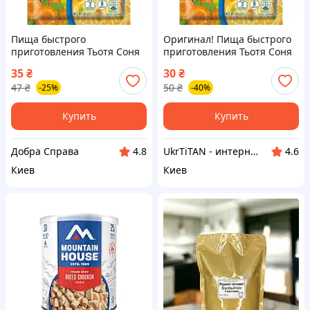
Пища быстрого
Оригинал! Пища быстрого
приготовления Тьотя Соня
приготовления Тьотя Соня
Суп куриный с
Суп куриный с
35
₴
30
₴
вермишелью 60 г
вермишелью 60 г
47
₴
50
₴
-25%
-40%
(4820015101297)
(4820015101297) - Высшее
качество!
Купить
Купить
Добра Справа
UkrTiTAN - интернет-магазин электроники и компьютерной техники
4.8
4.6
Киев
Киев