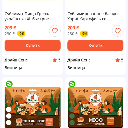
Сублимат Пища Гречка
Сублимированное блюдо
українська XL быстрое
Харчі Картофель со
туристическое питание в
свининой и овощами XL
209
₴
209
₴
герметичном дойпаке 7930-
туристическое быстрого
230
₴
230
₴
-9%
-9%
DS
приготовления в дойпаке
7930-DS
Купить
Купить
Драйв Сенс
Драйв Сенс
5
5
Винница
Винница