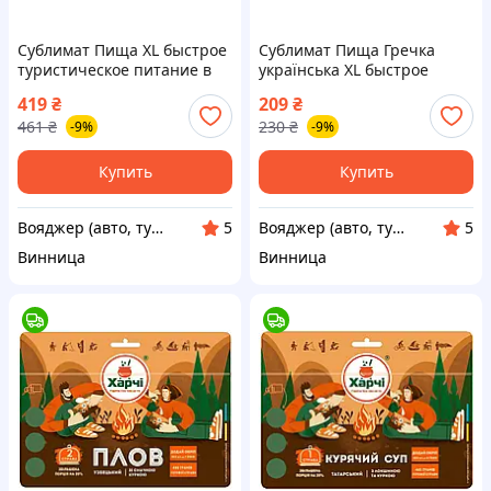
Сублимат Пища XL быстрое
Сублимат Пища Гречка
туристическое питание в
українська XL быстрое
герметичном дойпаке, 20%
туристическое питание в
419
₴
209
₴
больше порции 7930-VO
герметичном дойпаке 7930-
461
₴
230
₴
-9%
-9%
VO
Купить
Купить
Вояджер (авто, туризм, спорт)
Вояджер (авто, туризм, спорт)
5
5
Винница
Винница