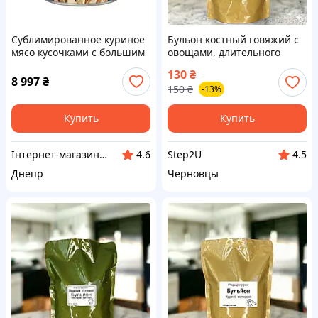
Сублимированное куриное
Бульон костный говяжий с
мясо кусочками с большим
овощами, длительного
сроком годности 30 лет
хранения. 350 мл.
130
₴
Mountain House, 14 порций
Papapepper
8 997
₴
150
₴
-13%
Купить
Купить
Інтернет-магазин "Klever"
Step2U
4.6
4.5
Днепр
Черновцы