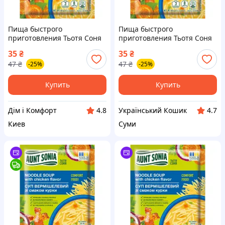
Пища быстрого
Пища быстрого
приготовления Тьотя Соня
приготовления Тьотя Соня
Суп куриный с
Суп куриный с
35
₴
35
₴
вермишелью 60 г
вермишелью 60 г
47
₴
47
₴
-25%
-25%
(4820015101297)
(4820015101297)
Купить
Купить
Дім і Комфорт
Український Кошик
4.8
4.7
Киев
Суми