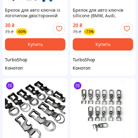
Брелок для авто ключів із
Брелок для авто ключів
логотипом двосторонній
sillicone (BMW, Audi,
(BMW, Audi, Volkswagen,
Volkswagen, Mercedes-Benz,
30
₴
20
₴
Mercedes-Benz,Toyota)
Toyota)
75
₴
75
₴
-60%
-73%
Купить
Купить
TurboShop
TurboShop
Конотоп
Конотоп