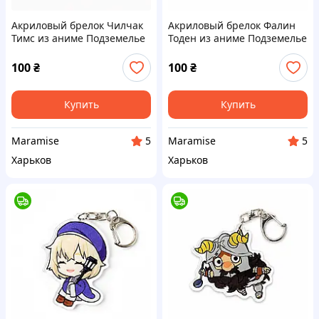
Акриловый брелок Чилчак
Акриловый брелок Фалин
Тимс из аниме Подземелье
Тоден из аниме Подземелье
вкусностей
вкусностей
100
₴
100
₴
Купить
Купить
Maramise
Maramise
5
5
Харьков
Харьков