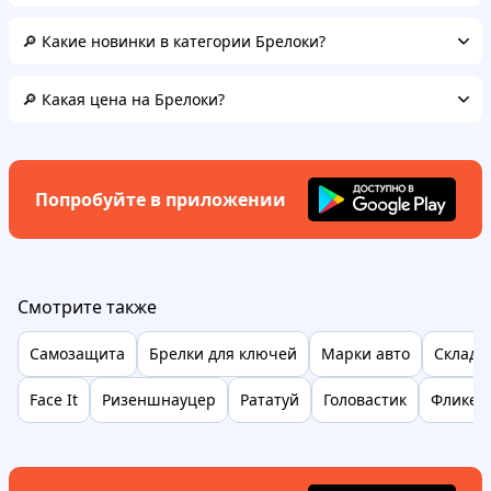
🔎 Какие новинки в категории Брелоки?
🔎 Какая цена на Брелоки?
Попробуйте в приложении
Смотрите также
Самозащита
Брелки для ключей
Марки авто
Складн
Face It
Ризеншнауцер
Рататуй
Головастик
Фликер