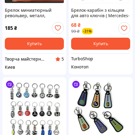
Брелок миниатюрный
Брелок-карабін з кільцем
револьвер, металл,
для авто ключів ( Mercedes-
серебристый, 5 см, для
Benz)
68
₴
ключей
185
₴
99
₴
-31%
Купить
Купить
TurboShop
Творча майстерня "WoollyFox"
5
Конотоп
Киев