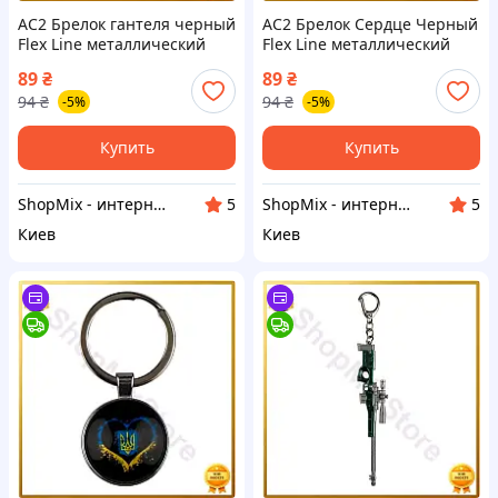
AC2 Брелок гантеля черный
AC2 Брелок Сердце Черный
Flex Line металлический
Flex Line металлический
для ключей стильный
для ключей стильный
89
₴
89
₴
брелок для спортсменов
брелок для автомобиля и
94
₴
94
₴
-5%
-5%
MOD58L DE
дома MOD58L DE
Купить
Купить
ShopMix - интернет-магазин сумок и аксессуаров
ShopMix - интернет-магазин сумок и аксессуаров
5
5
Киев
Киев