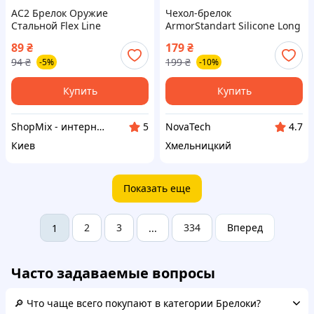
AC2 Брелок Оружие
Чехол-брелок
Стальной Flex Line
ArmorStandart Silicone Long
металлический ключник
Loop Open ARM59164
89
₴
179
₴
для ключей и брелков с
Orange для AirTag
94
₴
199
₴
-5%
-10%
кольцом MOD58L DE
Купить
Купить
ShopMix - интернет-магазин сумок и аксессуаров
NovaTech
5
4.7
Киев
Хмельницкий
Показать еще
2
3
334
Вперед
1
...
Часто задаваемые вопросы
🔎 Что чаще всего покупают в категории Брелоки?