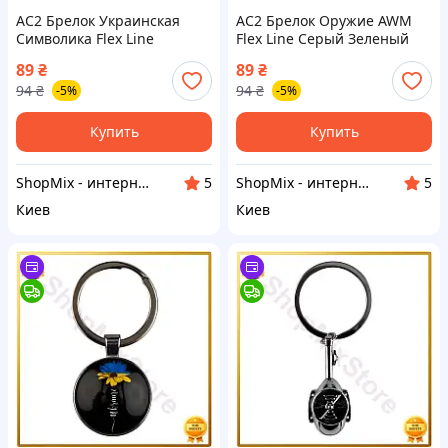
AC2 Брелок Украинская
AC2 Брелок Оружие AWM
Символика Flex Line
Flex Line Серый Зеленый
металлический для ключей
Металлический для ключей
89
₴
89
₴
стильный подарок для
и украшения ключей
94
₴
94
₴
-5%
-5%
патриотов Украи DE
MOD58L DE
Купить
Купить
ShopMix - интернет-магазин сумок и аксессуаров
ShopMix - интернет-магазин сумок и аксессуаров
5
5
Киев
Киев