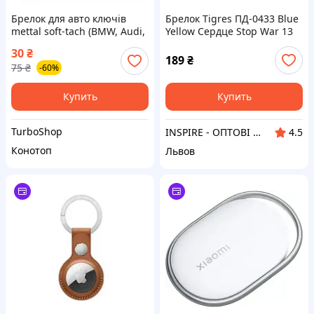
Брелок для авто ключів
Брелок Tigres ПД-0433 Blue
mettal soft-tach (BMW, Audi,
Yellow Сердце Stop War 13
Volkswagen, Mercedes-Benz,
см
30
₴
Toyota, Lexus)
189
₴
75
₴
-60%
Купить
Купить
TurboShop
INSPIRE - ОПТОВІ ПРОДАЖІ ТА БЕЗГОТІВКА ДЛЯ БІЗНЕСУ
4.5
Конотоп
Львов