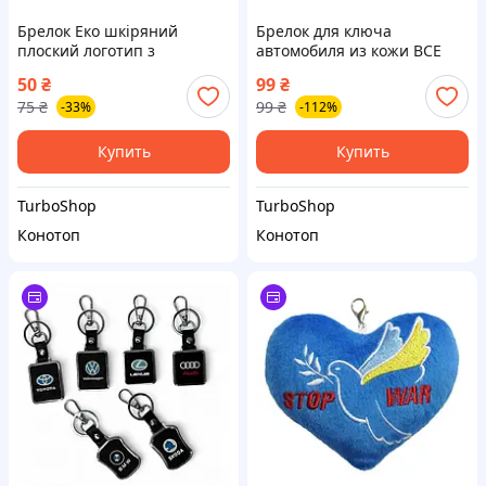
Брелок Еко шкіряний
Брелок для ключа
плоский логотип з
автомобиля из кожи ВСЕ
тисненням (BMW, Audi,
МАРКИ!!!
50
₴
99
₴
Mercedes-Benz, Toyota,
75
₴
99
₴
-33%
-112%
Lexus)
Купить
Купить
TurboShop
TurboShop
Конотоп
Конотоп