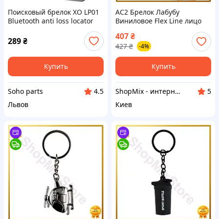
Поисковый брелок XO LP01
AC2 Брелок Лабубу
Bluetooth anti loss locator
Виниловое Flex Line лицо
bidirectional search White
Слепой бокс для
407
₴
коллекционирования
289
₴
427
₴
-4%
фигурки игрушка микс
MOD58 DE
Купить
Купить
Soho parts
ShopMix - интернет-магазин сумок и аксессуаров
4.5
5
Львов
Киев