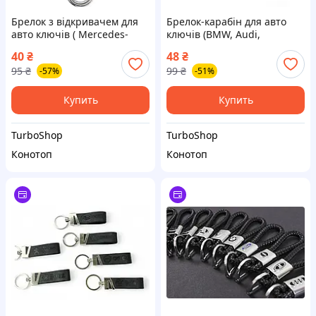
Брелок з відкривачем для
Брелок-карабін для авто
авто ключів ( Mercedes-
ключів (BMW, Audi,
Benz)
Volkswagen, Mercedes-Benz,
40
₴
48
₴
Toyota, Lexus)
95
₴
99
₴
-57%
-51%
Купить
Купить
TurboShop
TurboShop
Конотоп
Конотоп