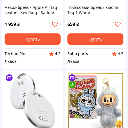
Чехол-брелок Apple AirTag
Поисковый брелок Xiaomi
Leather Key Ring - Saddle
Tag 1 White
Brown MX4M2 для AirTag с
кольцом для ключей
1 959
₴
659
₴
Купить
Купить
Techno Plus
Soho parts
4.5
4.5
Львов
Львов