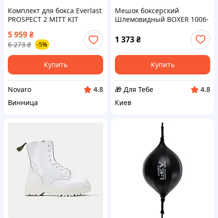
Комплект для бокса Everlast
Мешок боксерский
PROSPECT 2 MITT KIT
Шлемовидный BOXER 1006-
черный, серый Уни OSFM
01 95см Синий-черный D4-
5 959
₴
(P00003054_K2)
2026
1 373
₴
6 273
₴
-5%
Купить
Купить
Novaro
🎁 Для Тебе
4.8
4.8
Винница
Киев