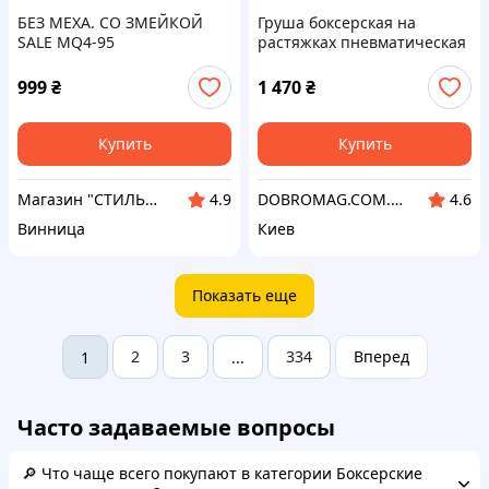
БЕЗ МЕХА. СО ЗМЕЙКОЙ
Груша боксерская на
SALE MQ4-95
растяжках пневматическая
Lev LV-1135 30 см Черный
(69957aef8f771536f10667ec)
999
₴
1 470
₴
Купить
Купить
Магазин "СТИЛЬНИЙ МОЛОДІЖНИЙ ОДЯГ"
DOBROMAG.COM.UA - ДОБРОМАГ
4.9
4.6
Винница
Киев
Показать еще
2
3
334
Вперед
1
...
Часто задаваемые вопросы
🔎 Что чаще всего покупают в категории Боксерские