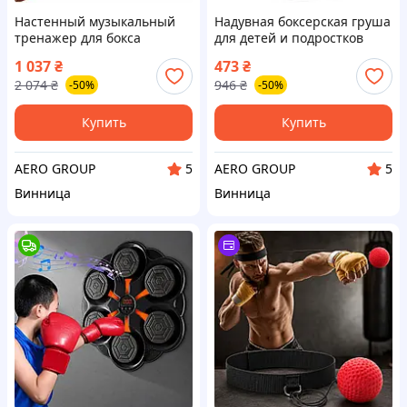
Настенный музыкальный
Надувная боксерская груша
тренажер для бокса
для детей и подростков
интерактивная боксерская
мешок для бокса 160 см AQ-
1 037
₴
473
₴
мишень для детей,
42
2 074
₴
946
₴
-50%
-50%
Bluetooth, перчатки BK-69
Купить
Купить
AERO GROUP
AERO GROUP
5
5
Винница
Винница