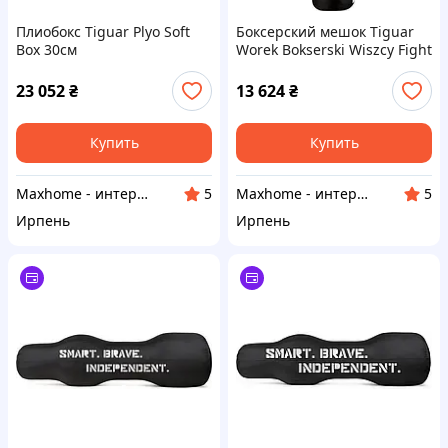
Плиобокс Tiguar Plyo Soft
Боксерский мешок Tiguar
Box 30см
Worek Bokserski Wiszcy Fight
45 кг
23 052
₴
13 624
₴
Купить
Купить
Maxhome - интернет магазин
Maxhome - интернет магазин
5
5
Ирпень
Ирпень