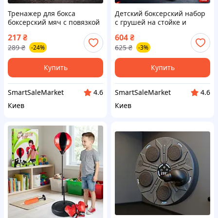
Тренажер для бокса
Детский боксерский набор
боксерский мяч с повязкой
с грушей на стойке и
на голову для улучшения
перчатками MR 1257,
217
₴
604
₴
координации и реакции
регулируемая высота до
289
₴
625
₴
-24%
-3%
120 см
Купить
Купить
SmartSaleMarket
SmartSaleMarket
4.6
4.6
Киев
Киев