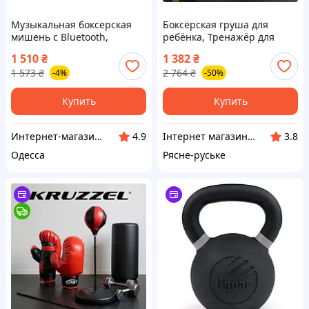
Музыкальная боксерская
Боксёрская груша для
мишень с Bluetooth,
ребёнка, Тренажёр для
настенный тренажер для
бокса на стену,
1 510
₴
1 382
₴
бокса с перчатками, 9
Музыкальная груша для
1 573
₴
2 764
₴
-4%
-50%
режимов
бокса, Скоростная груша
для бокса, ITR
Купить
Купить
Интернет-магазин "МадивиС"
Інтернет магазин Єнот
4.9
3.8
Одесса
Рясне-руське