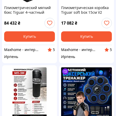
Плиометрический мягкий
Плиометрическая коробка
бокс Tiguar 4-частный
Tiguar soft box 15см V2
пенопластовый
черная
84 432
₴
17 082
₴
Купить
Купить
Maxhome - интернет магазин
Maxhome - интернет магазин
5
5
Ирпень
Ирпень