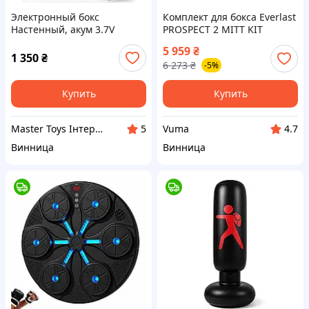
Электронный бокс
Комплект для бокса Everlast
Настенный, акум 3.7V
PROSPECT 2 MITT KIT
музыка, подсветка,
черный, серый Уни OSFM
5 959
₴
bluetooth, аксессуары
(P00003054_K2)
1 350
₴
6 273
₴
-5%
Купить
Купить
Master Toys Інтернет-магазин
Vuma
5
4.7
Винница
Винница