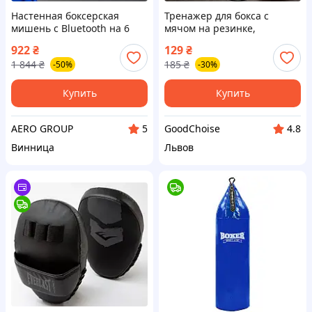
Настенная боксерская
Тренажер для бокса с
мишень с Bluetooth на 6
мячом на резинке,
зон Музыкальный
Красный / Боксерский мяч
922
₴
129
₴
тренажер для бокса с
с головной повязкой / Мяч
1 844
₴
185
₴
-50%
-30%
подсветкой RD-72
для тренировки реакции /
Файтбол
Купить
Купить
AERO GROUP
GoodChoise
5
4.8
Винница
Львов