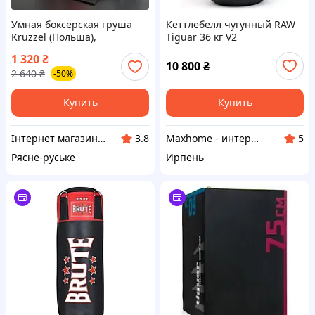
Умная боксерская груша
Кеттлебелл чугунный RAW
Kruzzel (Польша),
Tiguar 36 кг V2
Боксерская груша
1 320
₴
напольная детская,
10 800
₴
2 640
₴
-50%
Боксерская груша для
подростка, ITR
Купить
Купить
Інтернет магазин Єнот
Maxhome - интернет магазин
3.8
5
Рясне-руське
Ирпень