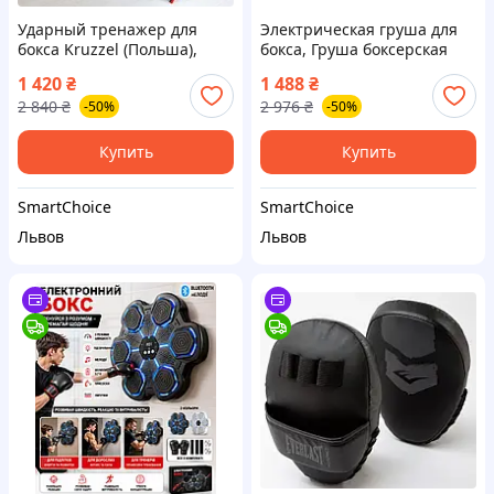
Ударный тренажер для
Электрическая груша для
бокса Kruzzel (Польша),
бокса, Груша боксерская
Груша напольная для бокса,
для детей, Груша настенная
1 420
₴
1 488
₴
Набор боксерский детский,
для бокса, Тренажёр для
2 840
₴
2 976
₴
-50%
-50%
Мини груша боксерская,
бокса на стену с музыкой,
ZLT
ZLT
Купить
Купить
SmartChoice
SmartChoice
Львов
Львов